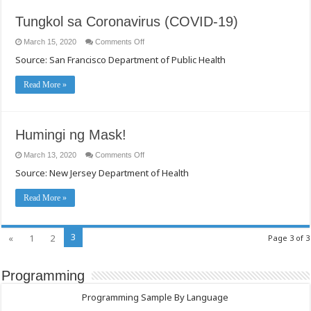
Ng
Nakakahawang
Tungkol sa Coronavirus (COVID-19)
Sakit
on
March 15, 2020
Comments Off
Tungkol
Source: San Francisco Department of Public Health
sa
Coronavirus
(COVID-
19)
Read More »
Humingi ng Mask!
on
March 13, 2020
Comments Off
Humingi
Source: New Jersey Department of Health
ng
Mask!
Read More »
3
«
1
2
Page 3 of 3
Programming
Programming Sample By Language