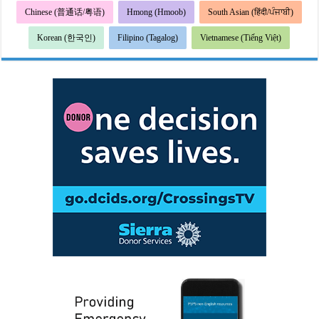
Chinese (普通话/粤语)
Hmong (Hmoob)
South Asian (हिंदी/ਪੰਜਾਬੀ)
Korean (한국인)
Filipino (Tagalog)
Vietnamese (Tiếng Việt)