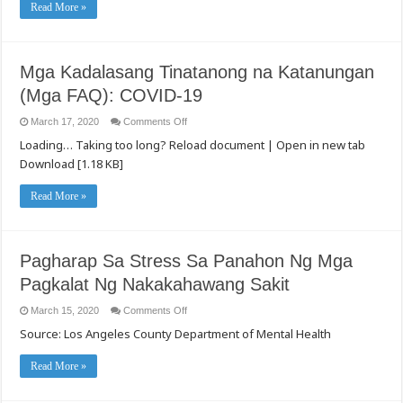
Read More »
Stress
Sa
Panahon
Ng
Mga
Pagkalat
Mga Kadalasang Tinatanong na Katanungan
Ng
Nakakahawang
(Mga FAQ): COVID-19
Sakit
on
March 17, 2020
Comments Off
Mga
Loading… Taking too long? Reload document | Open in new tab
Kadalasang
Tinatanong
Download [1.18 KB]
na
Katanungan
(Mga
Read More »
FAQ):
COVID-
19
Pagharap Sa Stress Sa Panahon Ng Mga
Pagkalat Ng Nakakahawang Sakit
on
March 15, 2020
Comments Off
Pagharap
Source: Los Angeles County Department of Mental Health
Sa
Stress
Sa
Panahon
Read More »
Ng
Mga
Pagkalat