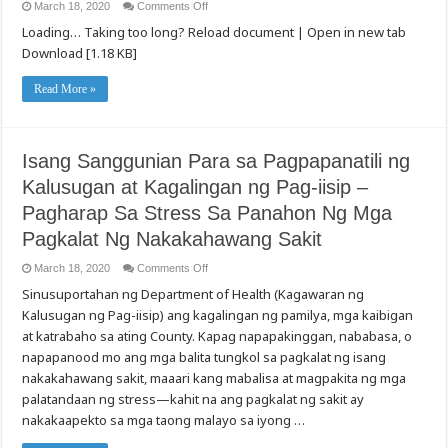
on
March 18, 2020
Comments Off
COVID-
Loading… Taking too long? Reload document | Open in new tab
19
Pangkalahatang
Download [1.18 KB]
Gabay
sa
Paglilinis
Read More »
para
sa
Karamdaman
sa
Palahingahan
sa
Isang Sanggunian Para sa Pagpapanatili ng
Grupo
na
Kalusugan at Kagalingan ng Pag-iisip –
Setting
Pagharap Sa Stress Sa Panahon Ng Mga
Pagkalat Ng Nakakahawang Sakit
on
March 18, 2020
Comments Off
Isang
Sinusuportahan ng Department of Health (Kagawaran ng
Sanggunian
Para
Kalusugan ng Pag-iisip) ang kagalingan ng pamilya, mga kaibigan
sa
Pagpapanatili
at katrabaho sa ating County. Kapag napapakinggan, nababasa, o
ng
Kalusugan
napapanood mo ang mga balita tungkol sa pagkalat ng isang
at
nakakahawang sakit, maaari kang mabalisa at magpakita ng mga
Kagalingan
ng
palatandaan ng stress—kahit na ang pagkalat ng sakit ay
Pag-
iisip
nakakaapekto sa mga taong malayo sa iyong …
–
Pagharap
Sa