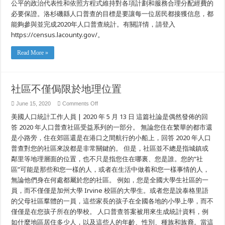
公平的政治代表性和依照方程式維持對各項計劃和服務合理分配經費的
必要保證。洛杉磯縣人口普查的目標是要讓每一位居民都接獲信息，都
能夠參與並完成2020年人口普查統計。有關詳情，請登入
https://census.lacounty.gov/。
Read More »
社區不僅侷限於地理位置
on
June 15, 2020
Comments Off
社
美國人口統計工作人員 | 2020 年 5 月 13 日 這篇社論是偶然發佈的回
區
不
答 2020 年人口普查社區受益系列的一部分。 無論您住在繁華的都市還
僅
是小路旁，住在郊區還是在港口之間航行的小船上，回答 2020 年人口
侷
普查對您的社區來說都是非常關鍵的。 但是，社區並不總是指城鎮或
限
於
鄰里等地理層面的位置，也不只是指您住在哪裏、您是誰。您的“社
地
區”可能是那些和您一樣的人，或者在生活中做着和您一樣事情的人，
理
位
無論他們身在何處都屬於您的社區。 例如，您是全國大學生社區的一
置
員，而不僅僅是加州大學 Irvine 校區的大學生。或者您是說泰格里語
的父母社區羣體的一員，這些家長的孩子在全國各地的小學上學，而不
僅僅是在您孩子所在的學校。 人口普查答案被用來生成統計資料，例
如什麼地區居住多少人，以及這些人的年齡、性別、種族和族裔。當這