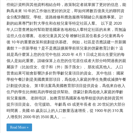
些統計資料與其他資料相結合時，政策制定者就掌握了更好的信息，能
夠爲未來 10 年的工作做出更好的決定，即如何將數百億美元的聯邦資
金分配到醫院、學校、道路維修和應急服務等關鍵公共服務事業。 計
劃的結果專門針對大學生和在校兒童等特定社區人羣。 以下是 2020
年人口普查將如何幫助塑造國家各地相似人羣特定社區的未來，而無論
這些人住在哪裏。 在校兒童及其父母 瞭解社區居住着多少兒童將爲今
後 10 年的重要政策和規劃提供基礎。 例如，社區是否應該建一所新圖
書館？一所新學校？是不是應該擴展學前班兒童的啓蒙教育計劃？ 這
就是爲什麼算上您的住宅中包括 2020 年 4 月 1 日或之前出生嬰兒的每
個人是如此重要。請確保算上在您的住宅居住或者大部分時間過夜的親
屬孩子（比如侄女、侄子和（外）孫子孫女）、朋友或其他人。 人口
普查結果可能會影響許多針對學齡兒童項目的資金。 其中包括： 國家
學校午餐計劃是美國農業部項目，爲低收入家庭的學生免費或減價午餐
計劃提供資金。 第1章法案爲美國教育部項目提供資金，爲低來自收入
住戶的學生比例較高的學校提供幫助。 啓蒙計劃爲低收入家庭的學齡
前兒童服務。 老師培訓，如教育部爲國家各地學校提供的老師資質州
提升項目資金。 住宅援助。 年齡爲 65 或更年長者 在 20 世紀的大部分
時間裏，美國 65 歲及以上的人口數量迅速增長，從 1900 年的 310 萬
人增長到 2000 年的 3500 萬人。 …
Read More »