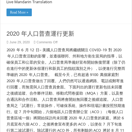
Live Mandarin Translation
Vote
2020
Presidential
Town
Read More »
Hall
–
Mandarin
普
通
2020 年人口普查運行更新
话
on
June 29, 2020
Comments Off
2020
2020 年 6 月 12 日– 美國人口普查局將繼續關注 COVID-19 對 2020
年
人
年人口普查活動的影響，並遵循聯邦、州和地方衛生當局的指導，以
口
確保員工和公眾的安全。人口普查局準備好宣布開始恢復營運（除了仍
普
查
在進行中的更新休假運行和新員工的指紋識別之外），以便進行完整而
運
準確的 2020 年人口普查。 截至今天，已有超過 9100 萬個家庭對
行
2020 年人口普查做出了回覆。人們仍然可以通過網路、電話或郵寄進
更
新
行回覆，而無需與人口普查員會面。 下面列出的運行更新包括未回覆
之後續追蹤、合作夥伴活動、移動式問卷援助（MQA ）方案，以及整
合通訊和合作活動。 人口普查局將會開始無回覆之後續追蹤。 人口普
查局之「試運行」常規操作，可確保系統、操作和現場計畫按照預期進
行。從 7 月中旬開始，六個地區人口普查辦公室（ACO ）（每個人口
普查區域一個）將開始採訪尚未回覆 2020 年人口普查的家庭。將於 6
月底宣布六個 ACO 。之後將會宣布更多的 ACO ，以便在 7 月下旬進
行第二波試運行。除試運行的 ACO 外，所有剩餘的 ACO 將於 8 月 11