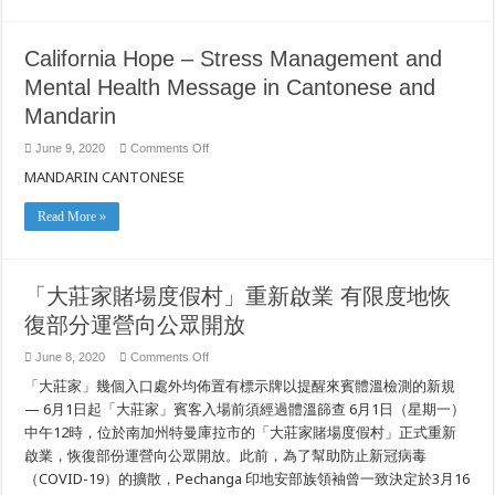
California Hope – Stress Management and
Mental Health Message in Cantonese and
Mandarin
on
June 9, 2020
Comments Off
California
MANDARIN CANTONESE
Hope
–
Stress
Management
Read More »
and
Mental
Health
Message
in
「大莊家賭場度假村」重新啟業 有限度地恢
Cantonese
and
復部分運營向公眾開放
Mandarin
on
June 8, 2020
Comments Off
「大
「大莊家」幾個入口處外均佈置有標示牌以提醒來賓體溫檢測的新規
莊
家
— 6月1日起「大莊家」賓客入場前須經過體溫篩查 6月1日（星期一）
賭
中午12時，位於南加州特曼庫拉市的「大莊家賭場度假村」正式重新
場
啟業，恢復部份運營向公眾開放。此前，為了幫助防止新冠病毒
度
假
（COVID-19）的擴散，Pechanga 印地安部族領袖曾一致決定於3月16
村」