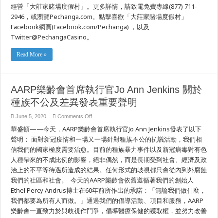
經營「大莊家賭場度假村」。更多詳情，請致電免費專線(877) 711-
2946，或瀏覽Pechanga.com。點擊喜歡「大莊家賭場度假村」
Facebook網頁(Facebook.com/Pechanga) ，以及
Twitter@PechangaCasino。
Read More »
AARP樂齡會首席執行官Jo Ann Jenkins 關於
種族不公及差異發表重要聲明
on
June 5, 2020
Comments Off
AARP
華盛頓——今天，AARP樂齡會首席執行官Jo Ann Jenkins發表了以下
樂
齡
聲明： 面對新冠疫情和一場又一場針對種族不公的抗議活動，我們相
會
信我們的國家極度需要治愈。目前的種族暴力事件以及新冠病毒對有色
首
席
人種帶來的不成比例的影響，絕非偶然，而是長期受到社會、經濟及政
執
治上的不平等待遇所造成的結果。任何形式的歧視都只會從內到外腐蝕
行
我們的社區和社會。 今天的AARP樂齡會依舊遵循著我們的創始人
官
Jo
Ethel Percy Andrus博士在60年前所作出的承諾：「無論我們做什麼，
Ann
Jenkins
我們都要為所有人而做。」通過我們的倡導活動、項目和服務，AARP
關
樂齡會一直致力於與歧視作鬥爭，倡導醫療保健的獲取權，並努力改善
於