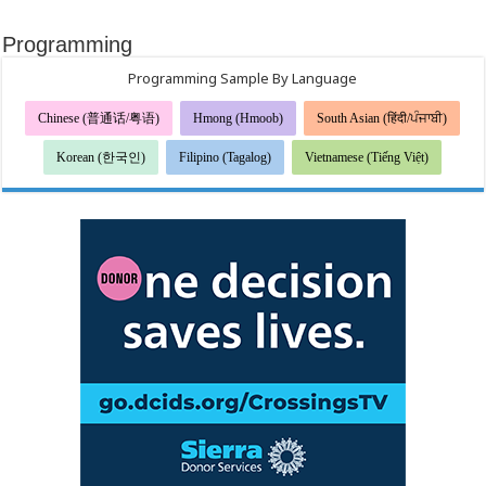
Programming
Programming Sample By Language
Chinese (普通话/粤语)
Hmong (Hmoob)
South Asian (हिंदी/ਪੰਜਾਬੀ)
Korean (한국인)
Filipino (Tagalog)
Vietnamese (Tiếng Việt)