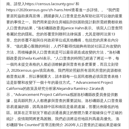
南。請登入https://census.lacounty.gov/ 和
https://2020census.gov/zh-hans.html查看進一步詳情。。 “我們需
要居民協助廣爲宣傳，踴躍參與人口普查是您為幫助社區可以做的最重
要的事情之一。我們用來提供住房補貼到扶困助貧計劃所需經費都依賴
人口普查的結果，”洛杉磯縣政委員Janice Hahn表示。 填寫人口普查問
卷屬於您的隱私。您的答覆受到聯邦法律保護，尤其是聯邦法第13
章。您的答覆不能與任何政府單位或其他機構，包括您的房東在內分
享。 “值此憂心艱難的時刻，人們不斷尋找能夠有助於社區正向改變的
方法，而積極參與人口普查就是可以最容易造成改變的方法，”洛杉磯
縣政委員Sheila Kuehl表示。“人口普查的時間已經過了將近一半，每
一個尚未提交表格的人都必須瞭解參與普查有多麽重要，而且立刻登
入 2020census.gov填寫表格。我們用於照顧所有居民所需的資源都依
賴普查結果，所以事關重大，請本縣每一位居民都務必填寫普查表格！
這是影響和改變下一個十年的最佳方式。” Advancement Project
California的政策及研究分析家Alejandra Ramírez-Zárate表
示，“Advancement Project California感謝洛杉磯縣政委員會提供數
據，提高縣民對人人都應參與普查的重要認知。洛杉磯縣是人口普查最
容易遺漏的縣，因爲洛縣中區和南區是最易遺漏，答覆比例最低的地
區。就算在正常狀況下都必須通過廣泛的整體力量才能確保公平正確的
統計，疫情期間將更爲困難。我們必須將這些地區列爲最高優先。 洛
杉磯縣“Be Counted”宣導活動簡介 2020年人口普查的正確結果是確保