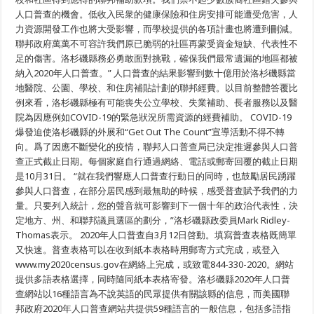
人口普查的機會。低收入民衆的健康保險和住房安排可能遭受危害，人
力資源開發工作也將大受影響，而學校提供的各項計畫也將遭到刪減。
聯邦政府萬萬不可容許我們原已脆弱的社區再蒙受資金短缺、代表性不
足的傷害。洛杉磯縣務必勇敢面對挑戰，確保我們最常遺漏的地區都被
納入2020年人口普查。” 人口普查的結果影響到數十億用於洛杉磯縣當
地醫院、公園、學校、和住房補貼計劃的聯邦經費。以目前整體答覆比
例來看，洛杉磯縣極有可能喪失公立學校、失業補助、長者服務以及醫
院為因應例如COVID-19的緊急狀況所需資源的經費補助。 COVID-19
爆發迫使洛杉磯縣的外展和“Get Out The Count”宣導活動不得不轉
向。爲了因應不斷變化的疫情，聯邦人口普查局已決定推遲參與人口普
查正式截止日期。每個家庭自行通過網絡、電話或郵寄回覆的截止日期
是10月31日。 “就在我們響應人口普查行動日的同時，也鼓勵居民踴躍
參與人口普查，在部分居民感到最無助的時候，感受普查賦予我們的力
量。只要列入統計，您的聲音就可影響到下一個十年的政治代表性，決
定地方、州、和聯邦議員選區的劃分，”洛杉磯縣政委員Mark Ridley-
Thomas表示。 2020年人口普查自3月12日啓動。填寫普查表格既簡單
又快速。普查表格可以在收到紙本表格時用郵寄方式完成，或登入
www.my2020census.gov在網絡上完成，或致電844-330-2020。網站
提供多語表格選擇，同時隨同紙本表格寄發。洛杉磯縣2020年人口普
查網站以16種語言為不說英語的民眾提供有關該縣的信息，而美國聯
邦政府2020年人口普查網站共提供59種語言的一般信息，包括多語指