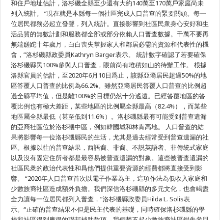
完
和住戶地址估計，洛杉磯全縣至少還有大約140萬至170萬戶家庭尚未
成
列入統計。 “現在就是本縣每一個社區完成人口普查的緊要關頭。每一
人
位居民都務必起立發聲，列入統計。直接影響到社區民衆身心安好和生
口
普
活品質的無數計劃和服務都全部或部分依賴人口普查數據。千萬不要再
查
無端蹉跎十年歲月，白白喪失掌握家人和鄰居必需的資源和代表性的機
會，”洛杉磯縣政委員Kathryn Barger表示。 統計數字確認了若要確保
洛杉磯縣民100%參與人口普查，眼前尚有堆積如山的待辦工作。 根據
洛縣官員的估計，至2020年6月10日爲止，該縣亞裔居民超過50%的地
區答覆人口普查的比例為66.2%。雖然亞裔居民答覆人口普查的比例超
過全縣平均值，但是離100%的目標仍然十分遙遠。已經答覆地區的答
覆比例也有極大差距，某些地區的比例屬全縣最高（82.4%），而某些
地區屬全縣最低（甚至低到11.6%）。洛杉磯縣最有可能受到普查遺漏
的亞裔社區位於洛杉磯中區，例如韓國城和林肯高地。 人口普查的結
果將影響每一位洛杉磯縣民的生活，尤其是過去經常受到普查遺漏的社
區。根據以往的普查結果，西語裔、非裔、不説英語者、非傳統式家庭
以及沒有固定住所者都是最容易被普查遺漏的對象。這些被普查遺漏的
社區民衆的政治代表性和爲他們提供重要資源的經費都將直接受到影
響。 “2020年人口普查首次以電子作業為主，這項作法為低收入家庭和
少數族裔社區造成額外負擔。我們深信洛杉磯縣的多元文化，也會竭盡
全力讓每一位居民都列入普查，”洛杉磯縣政委員Hilda L. Solis表
示。“正確的普查結果不但是民主代表的基礎，同時確保洛杉磯縣的學
校和社區得到應得的聯邦補助款項。我們禁不起少數族裔社區錯失參與