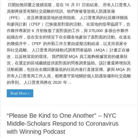
日開始無回覆之後續追蹤，並在 10 月 31 日前結束。 所有人口普查人
員都將接受有關社交疏離的培訓。他們會被發放個人防護裝備
（PPE） ，並且將遵循當地的使用指南。 人口普查局的社區夥伴關係
和參與計劃（CPEP ）已恢復面對面的活動。 在當地的指導協調下，合
作夥伴專家於 6 月初恢復了面對面的工作，與 370,000 多個合作夥伴
組織合作，並在安全的情況下在全國各地參加了面對面的活動。在過去
的幾個月中， CPEP 的外勤工作主要由虛擬活動組成，以支持居家令
和社交疏離。 人口普查局的移動式調查問卷協助（MQA ）計畫正在修
改，以反映當前的環境。 我們期望 MQA 員工能夠根據當前的健康狀
況，在選定的區域繼續提供面對面的問卷調查協助。該計畫還將增加其
活動範圍，包括在全國回覆最低的社區內進行直接宣傳。參與 MQA 的
所有人口普查局工作人員，都將遵守當地關於個人防護裝備和社交疏離
的準則。 人口普查局將在 2020 年 …
Read More »
“Please Be Kind to One Another” – NYC
Middle-Scholars Respond to Coronavirus
with Winning Podcast