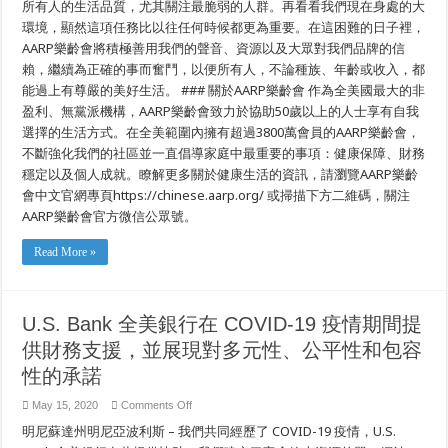
種
所有人的生活品質，尤其關注最脆弱的人群。再看看我們現在身處的大
族
環境，顯然這項任務比以往任何時候都更為重要。在這困難的日子裡，
不
AARP樂齡會將積極善用我們的聲音、資源以及大眾對我們品牌的信
公
及
賴，繼續為正確的事而奮鬥，以便所有人，不論種族、年齡或收入，都
差
能過上有尊嚴的美好生活。 ### 關於AARP樂齡會 作為全美國最大的非
異
發
盈利、無黨派機構，AARP樂齡會致力於協助50歲以上的人士享有自我
表
選擇的生活方式。在全美範圍內擁有超過3800萬會員的AARP樂齡會，
重
不斷強化我們的社區並一直倡導家庭中最重要的事項：健康保障、財務
要
聲
穩定以及個人成就。瞭解更多關於健康生活的資訊，請瀏覽AARP樂齡
明
會中文官網專頁https://chinese.aarp.org/ 或掃描下方二維碼，關注
AARP樂齡會官方微信公眾號。
Read More »
U.S. Bank 全美銀行在 COVID-19 疫情期間提
供財務支援，並展現對多元性、公平性和包容
性的承諾
on
May 15, 2020
Comments Off
U.S.
明尼蘇達州明尼亞波利斯 – 我們共同經歷了 COVID-19 疫情，U.S.
Bank
全