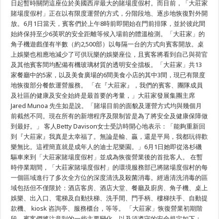
日起暫時關閉這座位於美國西岸最大的賭場度假村。而目前，「大莊家
重
新
賭場度假村」正在以有限度運營的方式，分階段地、逐步地恢復對外開
啟
放。6月1日當天，賓客們於上午8時前即開始在門前排隊，並於彼此間
業
始終保持至少6英呎的安全距離等候入場前的體溫檢測。「大莊家」的
有
限
角子機遊戲僅有半數（約2,500部）以每隔一台的方式向賓客開放。桌
度
上娛樂也相應地減少了可供玩樂的娛樂座位，且賓客將看到自己與荷官
地
恢
及其他賓客間均配備有機玻璃材質的透明安全擋板。「大莊家」共13
復
家餐廳中的5家，以及美食廣場的6間美食小店的其中3間，現已有限度
部
地恢復部分餐飲運營服務。 「在『大莊家』，我們的賓客、團隊成員
分
運
及社區的健康及安全始終是最首要的考量，」大莊家發展集團主席
營
Jared Munoa 先生如是說。「賭場目前的面貌及運營方式均與幾個月
向
公
前截然不同。現在所有的新增程序及限制皆是為了將安全及健康保障做
眾
到最好。」 客人Betty Davison女士受訪時開心地表示：「能夠重新回
開
到『大莊家』我真是太幸福了。無論是輸、贏，還是平局，我都玩得歡
放
樂無比。這裡簡直就是成年人的迪士尼樂園。」6月1日她即從洛杉磯
驅車來到「大莊家賭場度假村」並成為恢復營業後的首批客人。 在暫
時停業期間，「大莊家賭場度假村」的環境服務部已將賭場度假村的每
一個區域進行了多次全方位的深度清洗及殺菌消毒。經過清洗消毒的區
域包括但不僅限於：酒店客房、酒店大堂、餐廳及廚房、角子機、桌上
娛樂、出入口、電梯及自動扶梯、洗手間、門手柄、樓梯扶手、自動提
款機、 kiosk 咨詢亭、服務櫃台，等等。 「大莊家」恢復營業初期階
段，賓客們將注意到的一些主要變化，以及須遵守的安全規定如下：