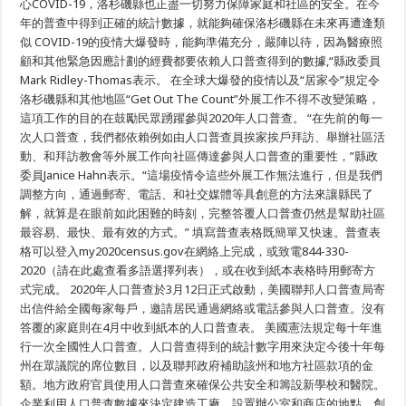
心COVID-19，洛杉磯縣也正盡一切努力保障家庭和社區的安全。在今
年的普查中得到正確的統計數據，就能夠確保洛杉磯縣在未來再遭逢類
似 COVID-19的疫情大爆發時，能夠準備充分，嚴陣以待，因為醫療照
顧和其他緊急因應計劃的經費都要依賴人口普查得到的數據,“縣政委員
Mark Ridley-Thomas表示。 在全球大爆發的疫情以及“居家令”規定令
洛杉磯縣和其他地區“Get Out The Count”外展工作不得不改變策略，
這項工作的目的在鼓勵民眾踴躍參與2020年人口普查。 “在先前的每一
次人口普查，我們都依賴例如由人口普查員挨家挨戶拜訪、舉辦社區活
動、和拜訪教會等外展工作向社區傳達參與人口普查的重要性，”縣政
委員Janice Hahn表示。“這場疫情令這些外展工作無法進行，但是我們
調整方向，通過郵寄、電話、和社交媒體等具創意的方法來讓縣民了
解，就算是在眼前如此困難的時刻，完整答覆人口普查仍然是幫助社區
最容易、最快、最有效的方式。” 填寫普查表格既簡單又快速。普查表
格可以登入my2020census.gov在網絡上完成，或致電844-330-
2020（請在此處查看多語選擇列表），或在收到紙本表格時用郵寄方
式完成。 2020年人口普查於3月12日正式啟動，美國聯邦人口普查局寄
出信件給全國每家每戶，邀請居民通過網絡或電話參與人口普查。沒有
答覆的家庭則在4月中收到紙本的人口普查表。 美國憲法規定每十年進
行一次全國性人口普查。人口普查得到的統計數字用來決定今後十年每
州在眾議院的席位數目，以及聯邦政府補助該州和地方社區款項的金
額。地方政府官員使用人口普查來確保公共安全和籌設新學校和醫院。
企業利用人口普查數據來決定建造工廠、設置辦公室和商店的地點，創