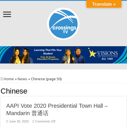
Translate »
Home
»
News
»
Chinese (page 50)
Chinese
AAPI Vote 2020 Presidential Town Hall –
Mandarin 普通话
on
June 30, 2020
Comments Off
AAPI