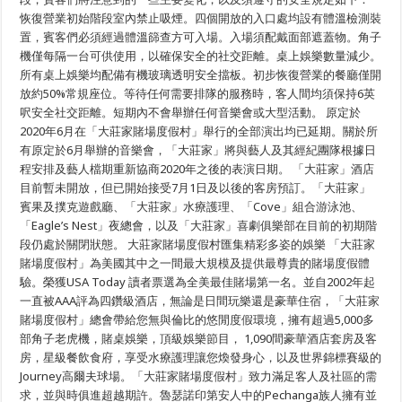
恢復營業初始階段室內禁止吸煙。四個開放的入口處均設有體溫檢測裝
置，賓客們必須經過體溫篩查方可入場。入場須配戴面部遮蓋物。角子
機僅每隔一台可供使用，以確保安全的社交距離。桌上娛樂數量減少。
所有桌上娛樂均配備有機玻璃透明安全擋板。初步恢復營業的餐廳僅開
放約50%常規座位。等待任何需要排隊的服務時，客人間均須保持6英
呎安全社交距離。短期內不會舉辦任何音樂會或大型活動。 原定於
2020年6月在「大莊家賭場度假村」舉行的全部演出均已延期。關於所
有原定於6月舉辦的音樂會，「大莊家」將與藝人及其經紀團隊根據日
程安排及藝人檔期重新協商2020年之後的表演日期。 「大莊家」酒店
目前暫未開放，但已開始接受7月1日及以後的客房預訂。「大莊家」
賓果及撲克遊戲廳、「大莊家」水療護理、「Cove」組合游泳池、
「Eagle’s Nest」夜總會，以及「大莊家」喜劇俱樂部在目前的初期階
段仍處於關閉狀態。 大莊家賭場度假村匯集精彩多姿的娛樂 「大莊家
賭場度假村」為美國其中之一間最大規模及提供最尊貴的賭場度假體
驗。榮獲USA Today 讀者票選為全美最佳賭場第一名。並自2002年起
一直被AAA評為四鑽級酒店，無論是日間玩樂還是豪華住宿，「大莊家
賭場度假村」總會帶給您無與倫比的悠閒度假環境，擁有超過5,000多
部角子老虎機，賭桌娛樂，頂級娛樂節目， 1,090間豪華酒店套房及客
房，星級餐飲食府，享受水療護理讓您煥發身心，以及世界錦標賽級的
Journey高爾夫球場。「大莊家賭場度假村」致力滿足客人及社區的需
求，並與時俱進超越期許。魯瑟諾印第安人中的Pechanga族人擁有並