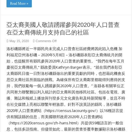
的
Read More »
承
諾
亞太裔美國人敬請踴躍參與2020年人口普查
在亞太裔傳統月支持自己的社區
on
May 15, 2020
Comments Off
亞
洛杉磯縣將近一半縣民尚未完成人口普查社區經費將因此陷入危機 加
太
裔
利福尼亞州洛杉磯 – 2020年5月8日 – 洛杉磯縣表彰亞太裔傳統月的開
美
始，也提醒所有縣民參與2020年人口普查的重要性。 “我們在每年五月
國
慶祝亞太裔傳統月,“ 縣政委員Kathryn Barger表示。“就在我們表彰亞
人
敬
太裔縣民日復一日對洛杉磯縣做出的重要貢獻的同時，也想藉此機會反
請
思亞太裔社區所面臨的挑戰。為確保所有亞太裔鄰里都能得到應得的支
踴
躍
持，我們鼓勵每一個人踴躍參與2020年人口普查。” 洛縣各有關單位正
參
共同努力聯繫難以列入統計的亞太裔和其他移民社區。包括在電視、廣
與
播、雜誌和報紙上播放與刊登多元文化廣告和及時新聞報導，並且不時
2020
年
在社交媒體上亮相以聯繫年輕族群。針對不說英語的縣民，洛杉磯縣
人
2020年人口普查網站（https://census.lacounty.gov/）以16種語言提
口
普
供有關該縣的信息，而美國聯邦政府2020年人口普查網站
查
（https://2020census.gov/zh-hans.html）共提供59種語言的一般信
在
亞
息，包括多語指南。但儘管如此，最新的普查答覆率數據顯示洛杉磯縣