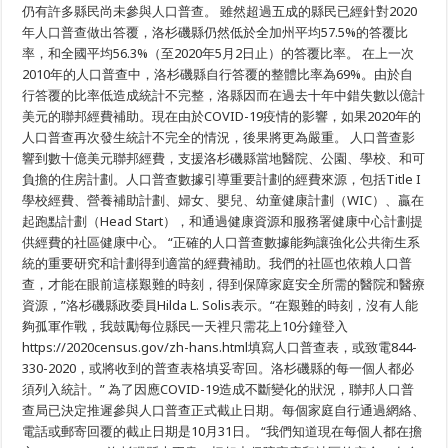
太
仍有許多縣民尚未參與人口普查。 雖然超過五成的縣民已經針對2020
裔
年人口普查做出答覆，洛杉磯縣仍然低於全加州平均57.5%的答覆比
傳
統
率，和全國平均56.3%（至2020年5月2日止）的答覆比率。 在上一次
月
2010年的人口普查中，洛杉磯縣自行答覆的整體比率為69%。由於自
支
持
行答覆的比率低造成統計不完整，洛縣因而在過去十年中錯失數以億計
自
美元的聯邦經費補助。現在由於COVID-19疫情的影響，如果2020年的
己
人口普查再次發生統計不完全的情況，後果將更為嚴重。 人口普查影
的
社
響到數十億美元聯邦經費，支援洛杉磯縣當地醫院、公園、學校、和可
區
負擔的住房計劃。人口普查數據引導重要計劃的經費來源，包括Title I
學校經費、營養補助計劃、婦女、嬰兒、幼童健康計劃（WIC）、贏在
起跑點計劃（Head Start），和通過健康資源和服務署健康中心計劃提
供經費的社區健康中心。 “正確的人口普查數據能夠讓強化公共衛生系
統的重要研究和計劃得到適當的經費補助。我們的社區也依賴人口普
查，才能在眼前這樣艱難的時刻，得到保障家庭安全所需的醫院和醫療
資源，”洛杉磯縣政委員Hilda L. Solis表示。“在艱難的時刻，沒有人能
夠孤軍作戰，我鼓勵每位縣民一天裡只需花上10分鐘登入
https://2020census.gov/zh-hans.html填寫人口普查表，或致電844-
330-2020，或將收到的普查表格填妥寄回。洛杉磯縣的每一個人都必
須列入統計。” 為了因應COVID-19造成不斷變化的狀況，聯邦人口普
查局已決定推遲參與人口普查正式截止日期。每個家庭自行通過網絡、
電話或郵寄回覆的截止日期是10月31日。 “我們知道現在每個人都在擔