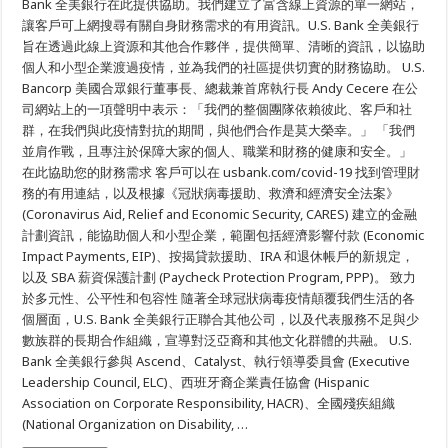
Bank 全美銀行在此提供協助。我們建立了富含線上資源的單一網站，
美
讓客戶可上網搜尋有關自身財務需求的有用資訊。U.S. Bank 全美銀行
銀
行
旨在透過此線上資源和其他合作夥伴，提供簡單、清晰的資訊，以協助
在
個人和小型企業渡過疫情，並為我們的社區提供切實的財務協助。 U.S.
COVID-
19
Bancorp 美國合眾銀行董事長、總裁兼首席執行長 Andy Cecere 在公
疫
司網站上的一項聲明中表示：「我們的整個團隊依賴彼此、客戶和社
情
期
群，在我們與此疫情對抗的期間，與他們合作是莫大榮幸。」 「我們
間
並肩作戰，且專注於保障大家的個人、職業和財務的健康和安全。」
提
供
在此協助您的財務需求 客戶可以在 usbank.com/covid-19 找到管理財
財
務的有用連結，以及根據《冠狀病毒援助、救濟和經濟安全法案》
務
(Coronavirus Aid, Relief and Economic Security, CARES) 建立的金融
支
援，
計劃資訊，能協助個人和小型企業，範圍包括經濟影響付款 (Economic
並
Impact Payments, EIP)、按揭貸款援助、IRA 和退休帳戶的新規定，
展
現
以及 SBA 薪資保護計劃 (Paycheck Protection Program, PPP)。 致力
對
於多元性、公平性和包容性 隨著全球冠狀病毒疫情顛覆我們生活的各
多
個層面，U.S. Bank 全美銀行正聯合其他公司，以及代表服務不足與少
元
性、
數族群的長期合作組織，宣導對泛亞裔和其他文化群體的共融。 U.S.
公
Bank 全美銀行參與 Ascend、Catalyst、執行領導委員會 (Executive
平
性
Leadership Council, ELC)、西班牙裔企業責任協會 (Hispanic
和
Association on Corporate Responsibility, HACR)、全國殘疾組織
包
(National Organization on Disability, …
容
性