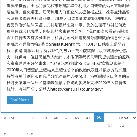
造就業機會。土地開發商和市政建設單位利用人口普查的結果來籌劃新
建住宅、優化鄰里。居民利用人口普查來支援包括立法、改善生活品質
和消費者倡言等社區計劃。 填寫人口普查問卷屬於您的隱私。您的答
覆受到聯邦法律保護，尤其是聯邦法第13章。您的答覆不能與任何政
府單位或其他機構，包括您的房東在內分享。 “我們很高興看到有關填
寫人口普查表有多麼重要，和填妥送出只需花幾分鐘時間的信息似乎得
到縣民的迴響,“縣政委員Sheila Kuehl表示。“10月31日感覺上還早得
很，但是 轉眼即到，所以我們的努力千萬不能鬆懈，現在就應齊心協
力，確保每一位縣民都列入統計，才能保障我們為縣民提供適當的服務
和家家戶戶美好的未來。” ### 洛杉磯縣“Be Counted”宣導活動簡介
2020年人口普查的正確結果是確保公平的政治代表性和依照方程式維
持對各項計劃和服務合理分配經費的必要保證。洛杉磯縣人口普查的目
標是要讓每一位居民都接獲信息，都能夠參與並完成2020年人口普查
統計。有關詳情，請登入https://census.lacounty.gov/
Read More »
50
« First
...
20
30
40
«
48
49
Page 50 of 55
51
52
»
...
Last »