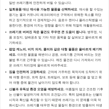
일반 쓰레기통에 안전하게 버릴 수 있습니다.
일회용품 대신 재사용 가능한 물품을 선택하세요
. 재사용 할 수있는
용기는 물과 커뮤니티 레크리에이션 구역에서 유해한 독소를 차단
하고 장기적으로 더 경제적입니다. 음료수 캔이나 플라스틱병을 사
용한다면, 환경에 미치는 영향을 줄이기 위해 적절히 재활용하세요.
쓰레기로 버려진 작은 물건도 주우면 큰 도움이 됩니다
.
병뚜껑, 식
품 포장지, 담배꽁초 및 기타 작은 품목을 잘 살펴보고 올바르게 폐
기하세요.
팝업 캐노피
,
비치 의자
,
쿨러와 같은 대형 물품은 올바르게 폐기하
세요
.
이러한 물품을 해변이나 공원, 쓰레기통 근처에 버리는 것은
불법 투기로 간주할 수 있습니다. 깨진 물건은 다시 가져와서 가까
운 쓰레기 처리장에 올바르게 버려주세요.
짐을
안전하게
고정하세요
. 근처에 거주하든 목적지에 도착하기 위
해 여행 중이든, 트럭 침대, 트레일러, 보트 등에 물건을 잘 덮고 묶
어 여행 중에 물건이 날아가지 않도록 해야 합니다.
산불과 유독성 환경 오염을 예방하세요
.
여름철의 덥고 건조한 기후
는 산불이 발생하기에 최적의 조건입니다. 특히 담배꽁초는 산불의
시작과 확산을 촉진할 수 있기 때문에 쓰레기는 이 문제를 더욱 악
화시킵니다. 쓰레기를 태우면 독성 물질이 환경으로 방출되어 야생