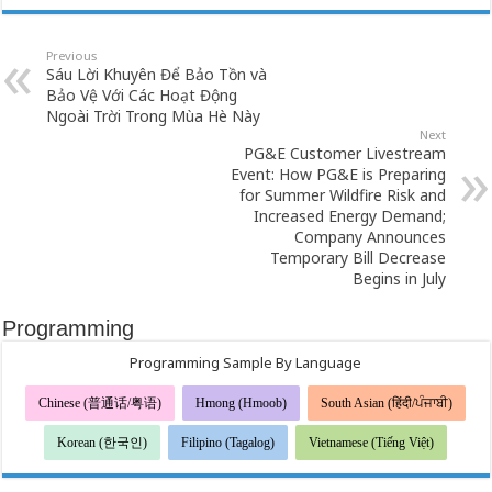
Previous
Sáu Lời Khuyên Để Bảo Tồn và
Bảo Vệ Với Các Hoạt Động
Ngoài Trời Trong Mùa Hè Này
Next
PG&E Customer Livestream
Event: How PG&E is Preparing
for Summer Wildfire Risk and
Increased Energy Demand;
Company Announces
Temporary Bill Decrease
Begins in July
Programming
Programming Sample By Language
Chinese (普通话/粤语)
Hmong (Hmoob)
South Asian (हिंदी/ਪੰਜਾਬੀ)
Korean (한국인)
Filipino (Tagalog)
Vietnamese (Tiếng Việt)