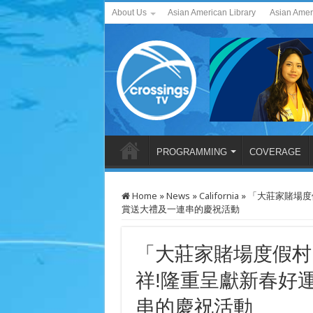
About Us
Asian American Library
Asian Amer
PROGRAMMING
COVERAGE
Home
»
News
»
California
»
「大莊家賭場度假
賞送大禮及一連串的慶祝活動
「大莊家賭場度假村
祥!隆重呈獻新春好運
串的慶祝活動