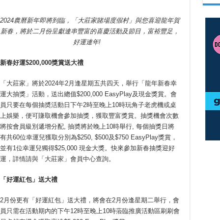
2024農曆新年即將到臨，「大莊家賭場度假村」與您喜迎龍年賀
新春，將於二月份呈獻連串豐富的喜慶活動及節目，富裕豐足，
好運連年!
新春好運$200,000獎賞送大禮
「大莊家」將於2024年2月逢星期五共四天，舉行「龍年新春幸
運大抽獎」活動，送出總值$200,000 EasyPlay及現金獎賞。會
員只要在每個抽奬活動日下午2時至晚上10時玩角子老虎機或桌
上娛樂，便可賺取機會參加抽獎，獲取豐富獎賞。抽獎機會次數
將按會員級別遞增分配, 抽奬將於晚上10時舉行, 每個抽獎日將
有共60位幸運兒獲取分別為$250, $500及$750 EasyPlay獎賞，
並有1位幸運兒獨得$25,000 現金大獎。快來參加新春抽獎迎好
運，詳情請與「大莊家」會員中心查詢。
「好運紅包」送大禮
2月份更有「好運紅包」送大禮，將會在2月份逢星期二舉行，會
員只需在活動期內的下午12時至晚上10時蒞臨推廣活動區刷刷會