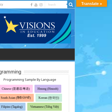
Translate »
acy
gramming
Programming Sample By Language
Chinese (普通话/粤语)
Hmong (Hmoob)
South Asian (हिंदी/ਪੰਜਾਬੀ)
Korean (한국인)
Filipino (Tagalog)
Vietnamese (Tiếng Việt)