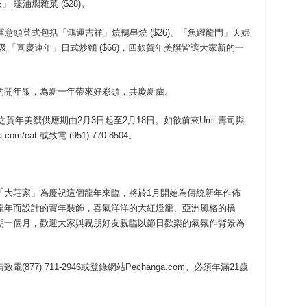
 蠔油燜雜菜 ($28)。
運意頭菜式包括「鴻運吉祥」燒鴨串燒 ($26)、「魚躍龍門」天婦
8) 及「喜慶連年」日式炒麵 ($66)，四款賀年美饌皆讓大家新的一
的開年飯，為新一年帶來好彩頭，共慶新歲。
i 壽司與蠔吧之賀年美饌供應期由2月3日起至2月18日。如欲前來Umi 壽司與
/eat 或致電 (951) 770-8504。
「大莊家」為慶祝這個龍年來臨，將於1月開始為傳統新年作佈
龍年而設計的賀年裝飾，喜氣洋洋的大紅燈籠、亞洲風格的橋
期一個月，歡迎大家與親朋好友親臨以節日歡樂的氣氛作背景為
7) 711-2946或登錄網站Pechanga.com。必須年滿21歲