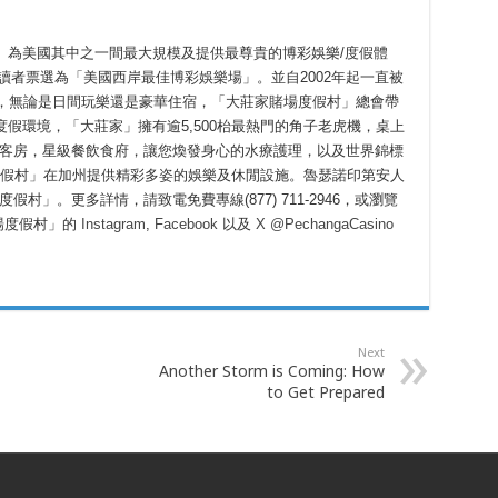
」為美國其中之一間最大規模及提供最尊貴的博彩娛樂/度假體
ay 讀者票選為「美國西岸最佳博彩娛樂場」。並自2002年起一直被
店，無論是日間玩樂還是豪華住宿，「大莊家賭場度假村」總會帶
假環境，「大莊家」擁有逾5,500枱最熱門的角子老虎機，桌上
酒店客房，星級餐飲食府，讓您煥發身心的水療護理，以及世界錦標
場度假村」在加州提供精彩多姿的娛樂及休閒設施。魯瑟諾印第安人
假村」。更多詳情，請致電免費專線(877) 711-2946，或瀏覽
家賭場度假村」的
Instagram
,
Facebook
以及
X @PechangaCasino
Next
Another Storm is Coming: How
to Get Prepared