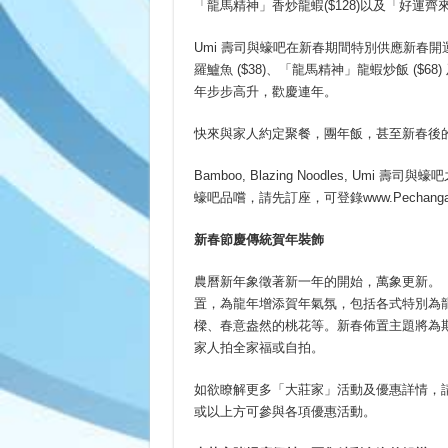
「龍馬精神」香炒龍蝦($128)以及「好運齊來」
Umi 壽司與蠔吧在新春期間特別供應新春開
羅鱸魚 ($38)、「龍馬精神」龍蝦炒飯 ($6
年步步高升，歡慶連年。
快來與家人約定聚餐，團年飯，甚至新春後
Bamboo, Blazing Noodles, Um
蠔吧品嚐，請先訂座，可登錄www.Pechanga.com
新春節慶傳統賀年裝飾
農曆新年象徵著新一年的開始，萬象更新。
置，為龍年增添賀年氣氛，包括各式特別為
樑、春意盎然的桃花等。新春佈置主題將為
家人拍全家福或自拍。
如欲瞭解更多「大莊家」活動及優惠詳情，請致電(87
或以上方可參與各項優惠活動。