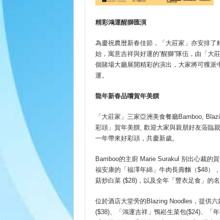
精彩鴻運醒獅匯演
為慶祝農暦新春佳節，「大莊家」亦安排了精
始，寓意吉祥與好運的“醒獅”隊伍，由「大
個賭場大廳展開精彩的演出，大家將可獲派
運。
龍年新春品嚐賀年美饌
「大莊家」三家亞洲美食餐廳Bamboo, Blaz
彩頭」賀年美饌, 歡迎大家與親朋好友蒞臨
一年帶來好彩頭，共慶新歲。
Bamboo的主廚 Marie Surakul 别
福安康的「福澤年綿」牛肉長壽麵（$48），
菇炒白菜 ($28)，以及全年「豐衣足食」的
位於酒店大堂旁的Blazing Noodles
($38)、「鴻運吉祥」鴨崧生菜包($24)、「年