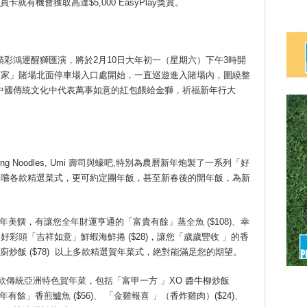
員卡就有機會獲取高達$5,000 EasyPlay獎賞。
彩鴻運醒獅匯演，將於2月10日大年初一（星期六）下午3時開
莊家」賭場北面停車場入口處開始，一直巡遊進入賭場內，圍繞整
中國傳統文化中代表萬事如意的紅包餵給金獅，祈福新年行大
ing Noodles, Umi 壽司與蠔吧,特別為農曆新年炮製了一系列「好
親嚐各款精選菜式，更可約定團年飯，甚至新春後的開年飯，為新
出心裁的賀年美饌，有讓您全年財運亨通的「富貴有餘」蒸全魚 ($108)、幸
好彩頭「吉祥如意」鮮蝦海鮮捲 ($28)，讓您「歲歲豐收 」的香
名廚炒飯 ($78) 以上多款精選賀年菜式，絶對能滿足您的期望。
，提供六款傳統亞洲特色賀年菜，包括「富甲一方 」XO 醬牛柳炒飯
年有餘」香煎鱸魚 ($56)、 「金雞報喜 」（香炸雞肉）($24)、