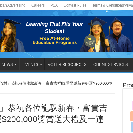
ican Advertising
Careers
PSA
Contest Rules
Terms & Conditions/Priv
NEWS
EVENTS
VOTER RESOURCES
CLIENT SERVICES
村」恭祝各位龍馭新春・富貴吉祥!隆重呈獻新春好運$200,000獎
Pro
」恭祝各位龍馭新春・富貴吉
$200,000獎賞送大禮及一連