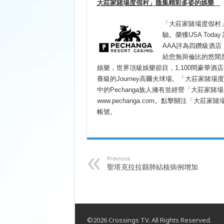
大莊家賭場度假村」匯集精彩多姿的娛樂
「大莊家賭場度假村
驗。榮獲USA Tod
AAA評為四鑽級酒
給您無與倫比的悠閒度
娛樂，世界頂級娛樂節目，1,100間豪華
賽級的Journey高爾夫球場。「大莊家賭
中的Pechanga族人擁有並經營「大莊家賭場度
www.pechanga.com。點擊關注「大莊
帳號。
Previous
聖塔克拉拉縣肺結核病例增加
©2026 Crossings TV. All Rights Reserved.