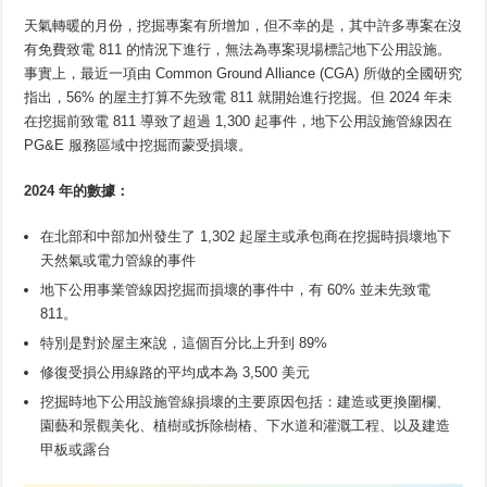
天氣轉暖的月份，挖掘專案有所增加，但不幸的是，其中許多專案在沒
有免費致電 811 的情況下進行，無法為專案現場標記地下公用設施。
事實上，最近一項由 Common Ground Alliance (CGA) 所做的全國研究
指出，56% 的屋主打算不先致電 811 就開始進行挖掘。但 2024 年未
在挖掘前致電 811 導致了超過 1,300 起事件，地下公用設施管線因在
PG&E 服務區域中挖掘而蒙受損壞。
2024 年的數據：
在北部和中部加州發生了 1,302 起屋主或承包商在挖掘時損壞地下
天然氣或電力管線的事件
地下公用事業管線因挖掘而損壞的事件中，有 60% 並未先致電
811。
特別是對於屋主來說，這個百分比上升到 89%
修復受損公用線路的平均成本為 3,500 美元
挖掘時地下公用設施管線損壞的主要原因包括：建造或更換圍欄、
園藝和景觀美化、植樹或拆除樹樁、下水道和灌溉工程、以及建造
甲板或露台