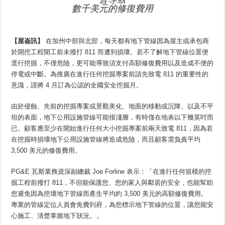
數千美元的修復費用
【屋崙
訊】
在加州中部與北部，每天都有地下管線因為屋主或承包商
於開挖工程開工前未撥打 811 而遭到損壞。若不了解地下管線位置便
逕行挖掘，不僅危險，更可能導致須支付高額修復費用以及造成不便的
停電或中斷。為推廣在進行任何挖掘專案前請先致電 811 的重要性的
意識，謹將 4 月訂為公認的全國安全挖掘月。
由於侵蝕、先前的挖掘專案或景觀美化、地面的移動或沉降、以及不平
坦的表面，地下公用設施管線可能很淺層，有時僅在地表以下幾英吋而
已。顧客應至少在開始進行任何大小挖掘專案前兩天致電 811，因為若
在挖掘時損壞地下公用設施管線將造成危險，而且顧客需負責平均
3,500 美元的修復費用。
PG&E 瓦斯業務資深副總裁 Joe Forline 表示：「在進行任何規模的挖
掘工程前撥打 811，不但能保護您、您的家人與鄰居的安全，也能幫助
您避免因為挖壞地下管線而產生平均約 3,500 美元的高額修復費用。
專業的管線定位人員會免費到府，為您標示地下管線的位置，讓您能安
心施工、清楚掌握地下狀況。」