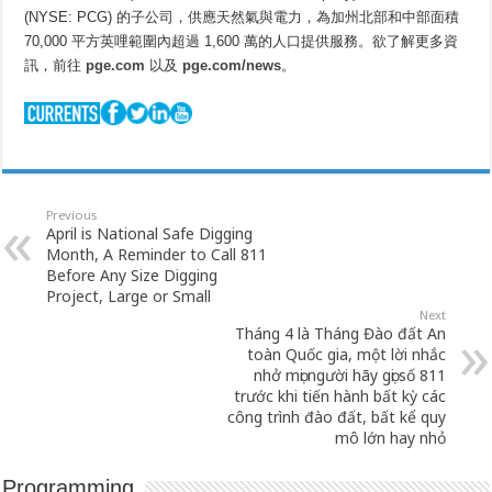
(NYSE: PCG) 的子公司，供應天然氣與電力，為加州北部和中部面積
70,000 平方英哩範圍內超過 1,600 萬的人口提供服務。欲了解更多資
訊，前往
pge.com
以及
pge.com/news
。
Previous
April is National Safe Digging
Month, A Reminder to Call 811
Before Any Size Digging
Project, Large or Small
Next
Tháng 4 là Tháng Đào đất An
toàn Quốc gia, một lời nhắc
nhở mọi người hãy gọi số 811
trước khi tiến hành bất kỳ các
công trình đào đất, bất kể quy
mô lớn hay nhỏ
Programming