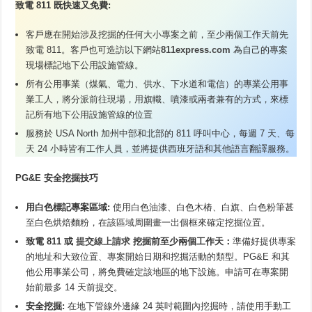
致電 811 既快速又免費:
客戶應在開始涉及挖掘的任何大小專案之前，至少兩個工作天前先
致電 811。客戶也可造訪以下網站
811expres
s
.com
為自己的專案
現場標記地下公用設施管線。
所有公用事業（煤氣、電力、供水、下水道和電信）的專業公用事
業工人，將分派前往現場，用旗幟、噴漆或兩者兼有的方式，來標
記所有地下公用設施管線的位置
服務於 USA North 加州中部和北部的 811 呼叫中心，每週 7 天、每
天 24 小時皆有工作人員，並將提供西班牙語和其他語言翻譯服務。
PG&E 安全挖掘技巧
用白色標記專案區域
:
使用白色油漆、白色木樁、白旗、白色粉筆甚
至白色烘焙麵粉，在該區域周圍畫一出個框來確定挖掘位置。
致電 811 或
提交線上請求
挖掘前至少兩個工作天：
準備好提供專案
的地址和大致位置、專案開始日期和挖掘活動的類型。PG&E 和其
他公用事業公司，將免費確定該地區的地下設施。申請可在專案開
始前最多 14 天前提交。
安全挖掘
:
在地下管線外邊緣 24 英吋範圍內挖掘時，請使用手動工