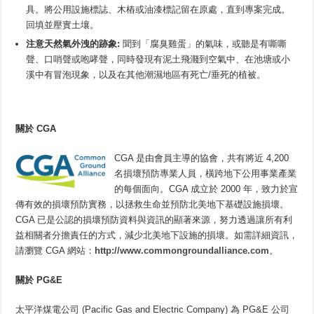
具。將公用設施標誌、木樁或油漆標記留在原處，直到專案完成。
回填並壓實土壤。
注意天然氣外洩的跡象
:
聞到「腐臭雞蛋」的氣味，或聽是有嘶嘶
聲、口哨聲或咆哮聲，同時發現有泥土飛濺到空氣中、在池塘或小
溪中有冒泡現象，以及在其他潮濕地區有死亡/垂死的植被。
關於 CGA
CGA 是由會員主導的協會，共有將近 4,200
名損壞預防專業人員，橫跨地下公用事業產業
的每個面向。CGA 成立於 2000 年，致力於宣
傳有效的損壞預防實務，以拯救生命並預防北美地下基礎設施損壞。
CGA 已是公認的損壞預防資料與資訊的顯著來源，努力透過讓所有利
益相關者分擔責任的方式，減少北美地下設施的損壞。如需詳細資訊，
請瀏覽 CGA 網站：
http://www.commongroundalliance.com
。
關於
PG&E
太平洋煤電公司 (Pacific Gas and Electric Company) 為 PG&E 公司