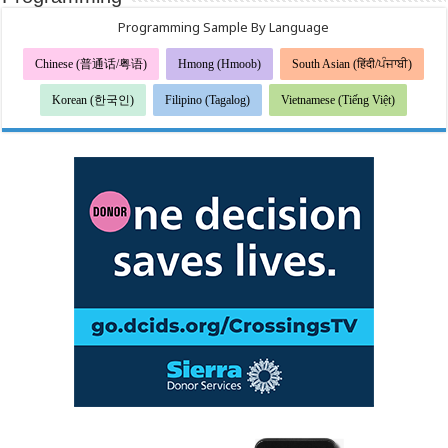
Programming Sample By Language
Chinese (普通话/粤语)
Hmong (Hmoob)
South Asian (हिंदी/ਪੰਜਾਬੀ)
Korean (한국인)
Filipino (Tagalog)
Vietnamese (Tiếng Việt)