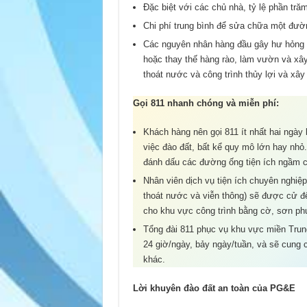
Đặc biệt với các chủ nhà, tỷ lệ phần tră
Chi phí trung bình để sửa chữa một đườn
Các nguyên nhân hàng đầu gây hư hỏng đ
hoặc thay thế hàng rào, làm vườn và xâ
thoát nước và công trình thủy lợi và xâ
Gọi 811 nhanh chóng và miễn phí:
Khách hàng nên gọi 811 ít nhất hai ngày 
việc đào đất, bất kể quy mô lớn hay nhỏ
đánh dấu các đường ống tiện ích ngầm c
Nhân viên dịch vụ tiện ích chuyên nghiệp 
thoát nước và viễn thông) sẽ được cử đế
cho khu vực công trình bằng cờ, sơn phu
Tổng đài 811 phục vụ khu vực miền Trung
24 giờ/ngày, bảy ngày/tuần, và sẽ cung c
khác.
Lời khuyên đào đất an toàn của PG&E