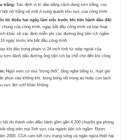
u trắng:
Xác định vị trí đào bằng cách dùng sơn trắng, cọc
í bột nở trắng vẽ một ô xung quanh khu vực của công trình.
yến
tối thiểu hai ngày làm việc trước khi tiến hành đào đất:
í chung của công trình, ngày bắt đầu công trình và loại hoạt
ích khác sẽ xác định miễn phí các đường ống tiện ích ngầm
 14 ngày trước khi bắt đầu công trình.
y khi đào trong phạm vi 24 inch tính từ mép ngoài của
u sơn đánh dấu đường ống tiện ích tại chỗ cho đến khi công
.
ên:
Ngửi xem có mùi “trứng thối”, lắng nghe tiếng xì, huýt gió
ẩn phun vào không khí, bong bóng nổi trong ao hoặc con lạch
hu vực ẩm ướt khác không.
p hội do thành viên điều hành gồm gần 4.200 chuyên gia phòng
 trải rộng trên mọi lĩnh vực của ngành tiện ích ngầm. Được
năm 2000, CGA cam kết cứu mạng sống và ngăn ngừa thiệt hại