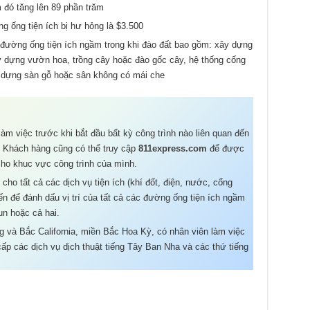
m đó tăng lên 89 phần trăm
g ống tiện ích bị hư hỏng là $3.500
ường ống tiện ích ngầm trong khi đào đất bao gồm: xây dựng
y dựng vườn hoa, trồng cây hoặc đào gốc cây, hệ thống cống
y dựng sàn gỗ hoặc sân không có mái che
làm việc trước khi bắt đầu bất kỳ công trình nào liên quan đến
. Khách hàng cũng có thể truy cập
811express.com
để được
ho khuc vực công trình của mình.
cho tất cả các dịch vụ tiện ích (khí đốt, điện, nước, cống
n để đánh dấu vị trí của tất cả các đường ống tiện ích ngầm
n hoặc cả hai.
 và Bắc California, miền Bắc Hoa Kỳ, có nhân viên làm việc
ấp các dịch vụ dịch thuật tiếng Tây Ban Nha và các thứ tiếng