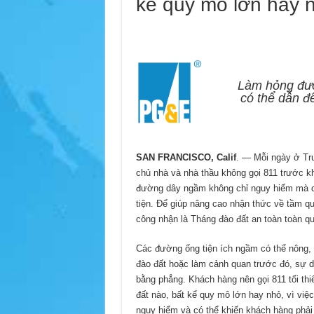
kể quy mô lớn hay 
Làm hỏng đườ
có thể dẫn đế
SAN FRANCISCO, Calif
. — Mỗi ngày ở Tru
chủ nhà và nhà thầu không gọi 811 trước khi
đường dây ngầm không chỉ nguy hiểm mà cò
tiện. Để giúp nâng cao nhận thức về tầm qu
công nhận là Tháng đào đất an toàn toàn q
Các đường ống tiện ích ngầm có thể nông, đ
đào đất hoặc làm cảnh quan trước đó, sự 
bằng phẳng. Khách hàng nên gọi 811 tối thiể
đất nào, bất kể quy mô lớn hay nhỏ, vì việc
nguy hiểm và có thể khiến khách hàng phải 