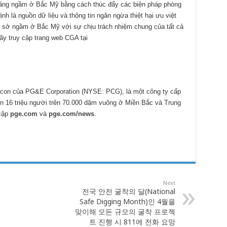
ầng ngầm ở Bắc Mỹ bằng cách thúc đẩy các biện pháp phòng
nh là nguồn dữ liệu và thông tin ngăn ngừa thiệt hại ưu việt
cơ sở ngầm ở Bắc Mỹ với sự chịu trách nhiệm chung của tất cả
hãy truy cập trang web CGA tại
.
y con của PG&E Corporation (NYSE: PCG), là một công ty cấp
ơn 16 triệu người trên 70.000 dặm vuông ở Miền Bắc và Trung
cập
pge.com
và
pge.com/news
.
Next
전국 안전 굴착의 달(National
Safe Digging Month)인 4월을
맞이해 모든 규모의 굴착 프로젝
트 진행 시 811에 전화 요망