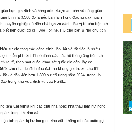
ẽ giúp bạn, gia đình và hàng xóm được an toàn và cũng giúp
rung bình là 3.500 đô la nếu bạn làm hỏng đường dây ngầm
ích chuyên nghiệp sẽ đến nhà bạn và đánh dấu vị trí các tiện ích
 biết bên dưới có gì,” Joe Forline, PG cho biết.&Phó chủ tịch
ến sự gia tăng các công trình đào đất và rất tiếc là nhiều
 gọi miễn phí tới 811 để đánh dấu các hệ thống ống tiện ích
 thực tế, theo một cuộc khảo sát quốc gia gần đây do
56% chủ nhà dự định đào đất mà không gọi trước cho 811.
o đất đã dẫn đến hơn 1.300 sự cố trong năm 2024, trong đó
o đào trong khu vực dịch vụ của PG&E.
ng tâm California khi các chủ nhà hoặc nhà thầu làm hư hỏng
ngầm trong khi đào đất
tiện ích ngầm bị hư hỏng do đào đất, không có các cuộc gọi