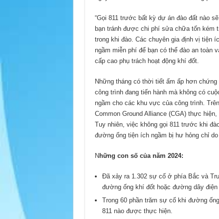
“Gọi 811 trước bất kỳ dự án đào đất nào s
bạn tránh được chi phí sửa chữa tốn kém t
trong khi đào. Các chuyên gia định vị tiện 
ngầm miễn phí để bạn có thể đào an toàn và
cấp cao phụ trách hoạt động khí đốt.
Những tháng có thời tiết ấm ấp hơn chứng ki
công trình đang tiến hành mà không có cuộc
ngầm cho các khu vực của công trình. Trên
Common Ground Alliance (CGA) thực hiện, 
Tuy nhiên, việc không gọi 811 trước khi đà
đường ống tiện ích ngầm bị hư hỏng chỉ d
N
hững con số của năm 2024:
Đã xảy ra 1.302 sự cố ở phía Bắc và Tru
đường ống khí đốt hoặc đường dây điện 
Trong 60 phần trăm sự cố khi đường ống 
811 nào được thực hiện.