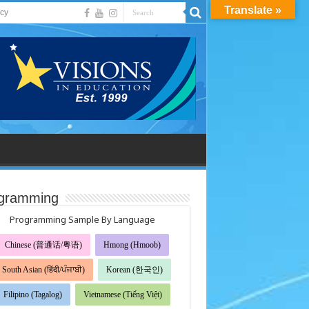
Translate »
acy
gramming
Programming Sample By Language
Chinese (普通话/粤语)
Hmong (Hmoob)
South Asian (हिंदी/ਪੰਜਾਬੀ)
Korean (한국인)
Filipino (Tagalog)
Vietnamese (Tiếng Việt)