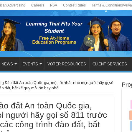
ican Advertising
Careers
PSA
Contest Rules
Terms & Conditions/Priv
NEWS
EVENTS
VOTER RESOURCES
CLIENT SERVICES
g Đào đất An toàn Quốc gia, một lời nhắc nhở mọi người hãy gọi số
Pro
đào đất, bất kể quy mô lớn hay nhỏ
ào đất An toàn Quốc gia,
i người hãy gọi số 811 trước
 các công trình đào đất, bất