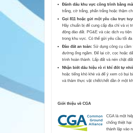
Đánh dấu khu vực công trình bằng mà
trắng, cờ trắng, phấn trắng hoặc thậm ch
Gọi 811 hoặc
gửi một yêu cầu trực tu
Hãy chuẩn bị để cung cấp địa chỉ và vị tr
động đào đất. PG&E và các dịch vụ tiện 
trong khu vực. Có thể gửi yêu cầu tối đa
Đào đất an toàn:
Sử dụng công cụ cầm ta
đường ống ngầm. Để lại cờ, cọc hoặc dấ
trình hoàn thành. Lấp đất và nén chặt đất
Nhận biết dấu hiệu rò rỉ khí đốt tự nhi
hoặc tiếng khò khè và để ý xem có bụi b
và thảm thực vật chết/chết dần ở một k
Giới thiệu về CGA
CGA là một hiệ
chống thiệt hại
thành lập vào 