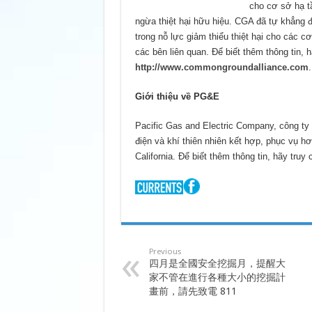
cho cơ sở hạ t
ngừa thiệt hại hữu hiệu. CGA đã tự khẳng đị
trong nỗ lực giảm thiểu thiệt hại cho các 
các bên liên quan. Để biết thêm thông tin, 
http://www.commongroundalliance.com
Giới thiệu về PG&E
Pacific Gas and Electric Company, công t
điện và khí thiên nhiên kết hợp, phục vụ h
California. Để biết thêm thông tin, hãy truy 
Previous
四月是全國安全挖掘月，提醒大
家不管在進行各種大小的挖掘計
畫前，請先致電 811