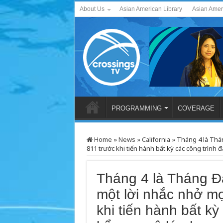
About Us
Asian American Library
Asian Amer
PROGRAMMING
COVERAGE
Home
»
News
»
California
»
Tháng 4 là Thán
811 trước khi tiến hành bất kỳ các công trình 
Tháng 4 là Tháng Đ
một lời nhắc nhở mọ
khi tiến hành bất kỳ