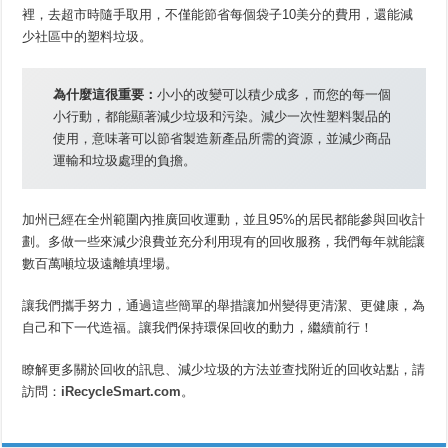
裡，去超市時隨手取用，不僅能節省每個袋子10美分的費用，還能減
少社區中的塑料垃圾。
為什麼這很重要：
小小的改變可以積少成多，而您的每一個
小行動，都能顯著減少垃圾和污染。減少一次性塑料製品的
使用，意味著可以節省製造新產品所需的資源，並減少商品
運輸和垃圾處理的負擔。
加州已經在全州範圍內推廣回收運動，並且95%的居民都能參與回收計
劃。多做一些來減少浪費並充分利用現有的回收服務，我們每年就能讓
數百萬噸垃圾遠離填埋場。
讓我們攜手努力，通過這些簡單的舉措讓加州變得更清潔、更健康，為
自己和下一代造福。讓我們保持環保回收的動力，繼續前行！
瞭解更多關於回收的訊息、減少垃圾的方法並查找附近的回收站點，請
訪問：
iRecycleSmart.com
。