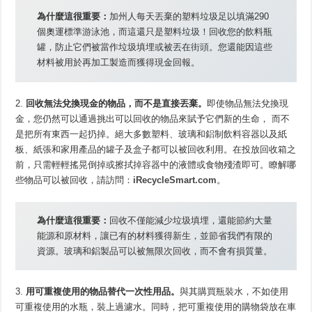
為什麼這很重要：
加州人每天丟棄的塑料垃圾足以填滿290
個奧運標準游泳池，而這還只是塑料垃圾！回收您的飲料瓶
罐，防止它們被當作垃圾填埋或被丟在街頭。您還能因這些
材料被用於再加工製造而獲得現金回報。
2.
回收無法兌換現金的物品，而不是直接丟棄。
即使物品無法兌換現
金，您仍然可以通過挑出可以回收的物品來賦予它們新的生命， 而不
是把所有東西一起扔掉。絕大多數塑料、玻璃和鋁制飲料容器以及紙
板、紙張和家用產品的罐子及盒子都可以被回收利用。在投放回收箱之
前，只需輕輕搖晃倒掉或擦拭掉容器中的液體或食物殘渣即可。瞭解哪
些物品可以被回收，請訪問：
iRecycleSmart.com
。
為什麼這很重要：
回收不僅能減少垃圾填埋，還能節約大量
能源和原材料，讓已有的材料獲得新生，並節省我們有限的
資源。玻璃和鋁製品可以被無限次回收，而不會有損質量。
3.
用可重複使用的物品替代一次性用品。
與其購買瓶裝水，不如使用
可重複使用的水瓶，裝上過濾水。同時，把可重複使用的購物袋放在車