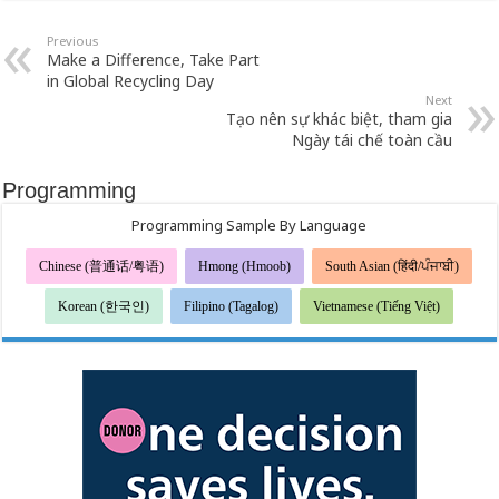
Previous
Make a Difference, Take Part
in Global Recycling Day
Next
Tạo nên sự khác biệt, tham gia
Ngày tái chế toàn cầu
Programming
Programming Sample By Language
Chinese (普通话/粤语)
Hmong (Hmoob)
South Asian (हिंदी/ਪੰਜਾਬੀ)
Korean (한국인)
Filipino (Tagalog)
Vietnamese (Tiếng Việt)