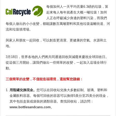
每個加州人一天平均丟棄6.3磅的垃圾，算
起來每人每年就產生大概一噸垃圾！加州
人正在呼籲減少身邊的塑料污染，而我們
每個人做出的小小改變，都能讓數百萬噸塑料和其他垃圾遠離街道、河
流和垃圾填埋場。
與家人和朋友一起回收，可以創造更清潔、更健康的空氣、水源和土
地。
3月18日，世界各地的人們將共同通過回收與減廢來慶祝全球回收日。
從這個三月開始，讓我們做出一些簡單的改變，一起加入這場全球行
動。
三個簡單的改變，不僅能造福環境，還能幫您賺錢：
用瓶罐兌換現金。
您可以在回收站兌換大多數鋁制、玻璃、塑料和
金屬飲料容器。每個可回收的容器可以換得5美分至25美分的現金，
其中包括盒裝或袋裝的酒類容器。查找回收站，請訪問：
www.bottlesandcans.com
。