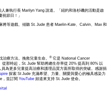
 的聯合創始人兼執行長 Marilyn Yang 說道。「紐約和洛杉磯的活動是啟
起慶祝節日！」
聽 St. Jude 患者 Maelin-Kate、Calvin、Max 和
®
明確：尋找治療方法。挽救兒童生命。
它是 National Cancer
那時起，St. Jude 幫助將總生存率從 20% 提高到 80% 以
研究人員為更多兒童提高治療和護理品質方面所取得的突破。感謝捐
spire
探索 St Jude 充滿希望、力量、關愛與愛心的極具感染力
ude，並訂閱
YouTube
頻道來支持 St. Jude 使命。
ital