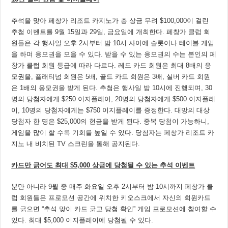
추석을 맞아 페창가 리조트 카지노가 총 상금 무려 $100,000이 걸린
추첨 이벤트를 9월 15일과 29일, 금요일에 개최한다. 페창가 클럽 회
원들은 각 행사일 오후 2시부터 밤 10시 사이에 슬롯이나 테이블 게임
을 하며 응모권을 모을 수 있다. 받을 수 있는 응모권의 수는 본인의 페
창가 클럽 회원 등급에 따라 다르다. 레드 카드 회원은 최대 8배의 응
모권을, 플래티넘 회원은 5배, 골드 카드 회원은 3배, 실버 카드 회원
은 1배의 응모권을 받게 된다. 추첨은 행사일 밤 10시에 진행되며, 30
명의 당첨자에게 $250 이지플레이, 20명의 당첨자에게 $500 이지플레
이, 10명의 당첨자에게는 $750 이지플레이를 증정한다. 대망의 대상
당첨자 한 명은 $25,000의 현금을 받게 된다. 중복 당첨이 가능하니,
게임을 많이 할 수록 기회를 높일 수 있다. 당첨자는 페창가 리조트 카
지노 내 비치된 TV 스크린을 통해 공지된다.
카드만 긁어도 최대
$5,000
상금에 당첨될 수 있는 추석 이벤트
뿐만 아니라 9월 중 매주 화요일 오후 2시부터 밤 10시까지 페창가 클
럽 회원들은 프로모션 공간에 위치한 키오스크에서 자신의 회원카드
를 긁으면 “추석 맞이 카드 긁고 당첨 확인” 게임 프로모션에 참여할 수
있다. 최대 $5,000 이지플레이에 당첨될 수 있다.