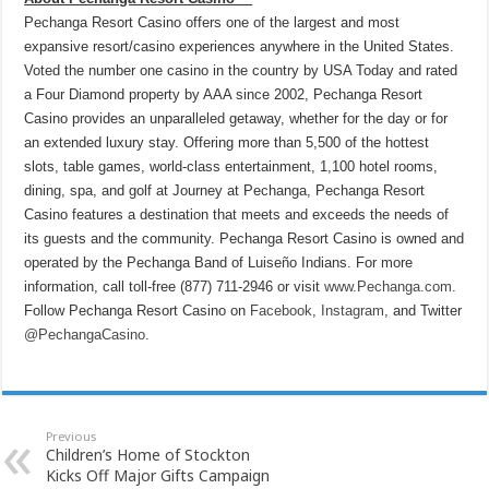
Pechanga Resort Casino offers one of the largest and most
expansive resort/casino experiences anywhere in the United States.
Voted the number one casino in the country by USA Today and rated
a Four Diamond property by AAA since 2002, Pechanga Resort
Casino provides an unparalleled getaway, whether for the day or for
an extended luxury stay. Offering more than 5,500 of the hottest
slots, table games, world-class entertainment, 1,100 hotel rooms,
dining, spa, and golf at Journey at Pechanga, Pechanga Resort
Casino features a destination that meets and exceeds the needs of
its guests and the community. Pechanga Resort Casino is owned and
operated by the Pechanga Band of Luiseño Indians. For more
information, call toll-free (877) 711-2946 or visit
www.Pechanga.com
.
Follow Pechanga Resort Casino on
Facebook
,
Instagram
, and Twitter
@PechangaCasino
.
Previous
Children’s Home of Stockton
Kicks Off Major Gifts Campaign