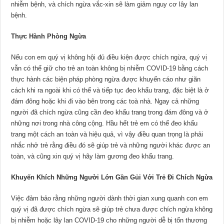
nhiễm bệnh, và chích ngừa vắc-xin sẽ làm giảm nguy cơ lây lan
bệnh.
Thực Hành Phòng Ngừa
Nếu con em quý vị không hội đủ điều kiện được chích ngừa, quý vị
vẫn có thể giữ cho trẻ an toàn không bị nhiễm COVID-19 bằng cách
thực hành các biện pháp phòng ngừa được khuyến cáo như giãn
cách khi ra ngoài khi có thể và tiếp tục đeo khẩu trang, đặc biệt là ở
đám đông hoặc khi đi vào bên trong các toà nhà. Ngay cả những
người đã chích ngừa cũng cần đeo khẩu trang trong đám đông và ở
những nơi trong nhà công cộng. Hầu hết trẻ em có thể đeo khẩu
trang một cách an toàn và hiệu quả, vì vậy điều quan trọng là phải
nhắc nhở trẻ rằng điều đó sẽ giúp trẻ và những người khác được an
toàn, và cũng xin quý vị hãy làm gương đeo khẩu trang.
Khuyến Khích Những Người Lớn Gần Gủi Với Trẻ Đi Chích Ngừa
Việc đảm bảo rằng những người dành thời gian xung quanh con em
quý vị đã được chích ngừa sẽ giúp trẻ chưa được chích ngừa không
bị nhiễm hoặc lây lan COVID-19 cho những người dễ bị tổn thương