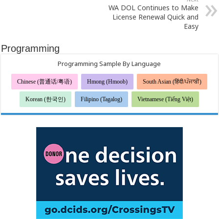
WA DOL Continues to Make
License Renewal Quick and
Easy
Programming
Programming Sample By Language
Chinese (普通话/粤语)
Hmong (Hmoob)
South Asian (हिंदी/ਪੰਜਾਬੀ)
Korean (한국인)
Filipino (Tagalog)
Vietnamese (Tiếng Việt)