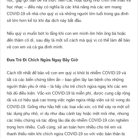
học, gặp gỡ bạn bè và thực hiện các hoạt động như chơi thể thao và
học nhạc – điều này có nghĩa là các khả năng mà các em mang
COVID-19 về nhà cho quý vị và những người lớn tuổi trong gia đình
sẽ lớn hơn kể từ khi đại dịch này bắt đầu.
Nếu quý vị muốn bớt lo lắng khi con em mình ôm hôn ông bà hoặc
đến thăm cô dì, sau đây là một số cách mà quý vị có thể làm để bảo
vệ con em và cả gia đình mình.
Đưa Trẻ Đi Chích Ngừa Ngay Bây Giờ
Cách tốt nhất để bảo vệ con em quý vị khỏi bị nhiễm COVID-19 và
tất cả các biến chứng tiềm ẩn – bao gồm lây lan bệnh cho những
người thân yêu ở nhà – là hãy cho trẻ chích ngừa ngay khi các em
hội đủ điều kiện. Vắc-xin COVID-19 là miễn phí, được cung cấp rộng
rãi và có hiệu quả cao trong việc ngăn ngừa nhập viện và tử vong do
COVID-19. Giống như hầu hết các loại vắc-xin, có thể xảy ra một số
tác dụng phụ nhỏ, ví dụ như đau cánh tay hoặc mệt mỏi nhẹ, nhưng
các triệu chứng và tác động lâu dài do nhiễm COVID-19 còn nghiêm
trọng hơn nhiều. Cuối cùng, sẽ an toàn hơn nhiều cho trẻ em và
thanh thiếu niên khi chích ngừa COVID-19 so với việc bản thân bị