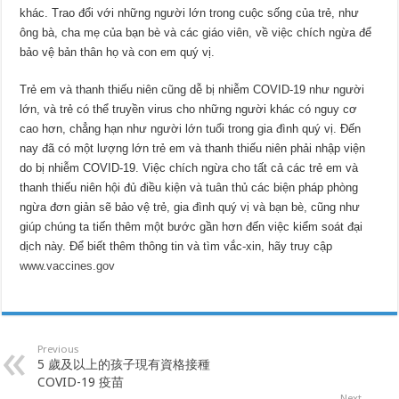
khác. Trao đổi với những người lớn trong cuộc sống của trẻ, như
ông bà, cha mẹ của bạn bè và các giáo viên, về việc chích ngừa để
bảo vệ bản thân họ và con em quý vị.
Trẻ em và thanh thiếu niên cũng dễ bị nhiễm COVID-19 như người
lớn, và trẻ có thể truyền virus cho những người khác có nguy cơ
cao hơn, chẳng hạn như người lớn tuổi trong gia đình quý vị. Đến
nay đã có một lượng lớn trẻ em và thanh thiếu niên phải nhập viện
do bị nhiễm COVID-19. Việc chích ngừa cho tất cả các trẻ em và
thanh thiếu niên hội đủ điều kiện và tuân thủ các biện pháp phòng
ngừa đơn giản sẽ bảo vệ trẻ, gia đình quý vị và bạn bè, cũng như
giúp chúng ta tiến thêm một bước gần hơn đến việc kiểm soát đại
dịch này.
Để biết thêm thông tin và tìm vắc-xin, hãy truy cập
www.vaccines.gov
Previous
5 歲及以上的孩子現有資格接種
COVID-19 疫苗
Next