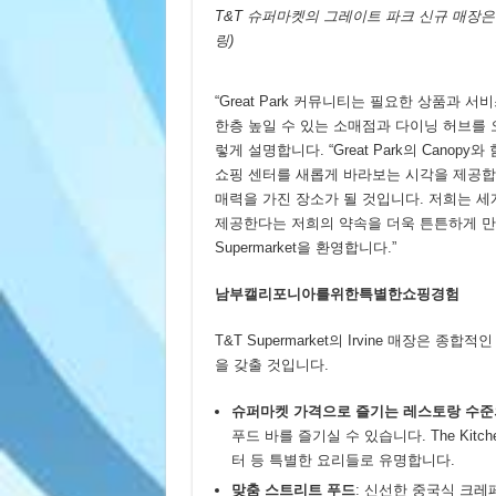
T&T 슈퍼마켓의 그레이트 파크 신규 매장
링)
“Great Park 커뮤니티는 필요한 상품과
한층 높일 수 있는 소매점과 다이닝 허브를 오랫동안
렇게 설명합니다. “Great Park의 Can
쇼핑 센터를 새롭게 바라보는 시각을 제공합니다
매력을 가진 장소가 될 것입니다. 저희는 세
제공한다는 저희의 약속을 더욱 튼튼하게 만
Supermarket을 환영합니다.”
남부캘리포니아를위한특별한쇼핑경험
T&T Supermarket의 Irvine 매장은
을 갖출 것입니다.
슈퍼마켓
가격으로
즐기는
레스토랑
수준
푸드 바를 즐기실 수 있습니다. The Kit
터 등 특별한 요리들로 유명합니다.
맞춤
스트리트
푸드
: 신선한 중국식 크레