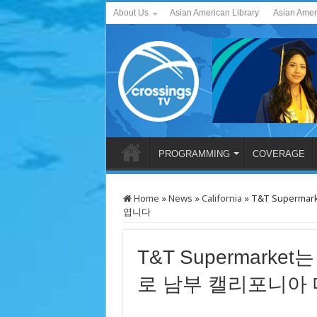
About Us
Asian American Library
Asian Amer
PROGRAMMING
COVERAGE
Home
»
News
»
California
»
T&T Superm
엽니다
T&T Supermarket
로 남부 캘리포니아