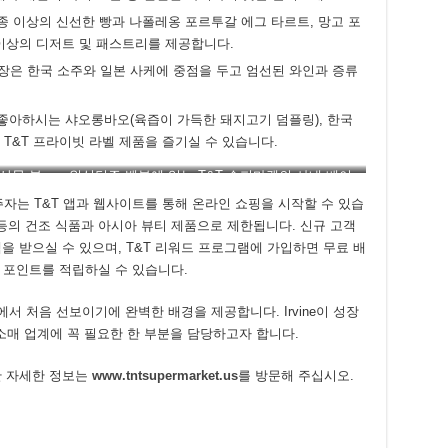
50종 이상의 신선한 빵과 나폴레옹 포르투갈 에그 타르트, 망고 포
종 이상의 디저트 및 패스트리를 제공합니다.
매장은 한국 소주와 일본 사케에 중점을 두고 엄선된 와인과 증류
 좋아하시는 샤오롱바오(육즙이 가득한 돼지고기 덤플링), 한국
의 T&T 프라이빗 라벨 제품을 즐기실 수 있습니다.
농산물 부
워싱턴주 벨뷰에 있는 T&T 슈퍼마켓의 사내 베이
커리 부서
자는 T&T 앱과 웹사이트를 통해 온라인 쇼핑을 시작할 수 있습
등의 건조 식품과 아시아 뷰티 제품으로 제한됩니다. 신규 고객
혜택을 받으실 수 있으며, T&T 리워드 프로그램에 가입하면 무료 배
는 포인트를 적립하실 수 있습니다.
니아에서 처음 선보이기에 완벽한 배경을 제공합니다. Irvine이 성장
 소매 업계에 꼭 필요한 한 부분을 담당하고자 합니다.
에 대한 자세한 정보는
www.tntsupermarket.us
를 방문해 주십시오.