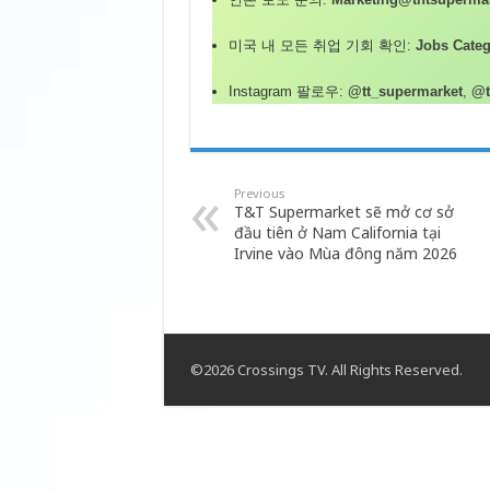
미국 내 모든 취업 기회 확인:
Jobs Categ
Instagram 팔로우:
@tt_supermarket
,
@
Previous
T&T Supermarket sẽ mở cơ sở
đầu tiên ở Nam California tại
Irvine vào Mùa đông năm 2026
©2026 Crossings TV. All Rights Reserved.