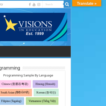
Translate »
acy
gramming
Programming Sample By Language
Chinese (普通话/粤语)
Hmong (Hmoob)
South Asian (हिंदी/ਪੰਜਾਬੀ)
Korean (한국인)
Filipino (Tagalog)
Vietnamese (Tiếng Việt)