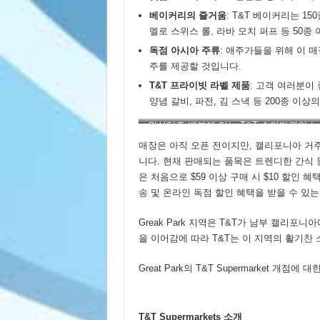
베이커리의
즐거움
: T&T 베이커리는 1
멜로 스위스 롤, 라바 모치 퍼프 등 50
독점
아시아
주류
: 애주가들을 위해 이 
주를 제공할 것입니다.
T&T 프라이빗 라벨 제품
: 고객 여러분이
양념 갈비, 파전, 김 스낵 등 200종 이상
워싱턴주 벨뷰에 있는 T&T 슈퍼마켓의 
서
매장은 아직 오픈 전이지만, 캘리포니아 거주
니다. 현재 판매되는 품목은 트렌디한 간식 
은 처음으로 $59 이상 구매 시 $10 할인 
송 및 온라인 독점 할인 혜택을 받을 수 있
Greak Park 지역은 T&T가 남부 캘리포
을 이어감에 따라 T&T는 이 지역의 활기찬
Great Park의 T&T Supermarket 개점
T&T Supermarkets 소개