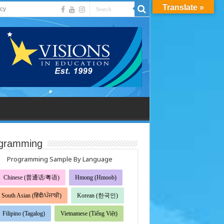
Translate »
acy
gramming
Programming Sample By Language
Chinese (普通话/粤语)
Hmong (Hmoob)
South Asian (हिंदी/ਪੰਜਾਬੀ)
Korean (한국인)
Filipino (Tagalog)
Vietnamese (Tiếng Việt)