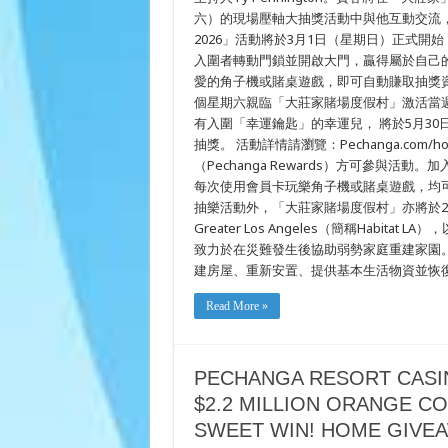
價
六）的現場壓軸大抽獎活動中與他互動交流，見證
值
220
2026」活動將於3月1日（星期日）正式開
萬
入圍者轉動門鎖並開啟大門，贏得屬於自己
美
元
愛的角子機或賭桌遊戲，即可自動賺取抽獎資格參
位
個星期六親臨「大莊家賭場度假村」激活當
於
有入圍「幸運鑰匙」的幸運兒， 將於5月3
Orange
County
抽獎。 活動詳情請瀏覽：Pechanga.com/
之
理
（Pechanga Rewards）方可參與
想
每次使用會員卡玩樂角子機或賭桌遊戲，均
豪
抽樂活動外，「大莊家賭場度假村」亦將於2026年捐
宅
Greater Los Angeles（簡稱Habitat
致力於在災難發生後協助弱勢家庭重建家園。該組
建房屋、重新安置、提供基本生活物資並恢復正常
Read More »
PECHANGA RESORT CASI
$2.2 MILLION ORANGE C
SWEET WIN! HOME GIVE