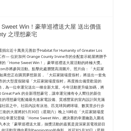
Sweet Win！豪華巡禮送大屋 送出價值
unty 之理想豪宅
善款予Habitat for Humanity of Greater Los
— 位於加州 Orange County Irvine市的全配套示範屋將贈予
Home Sweet Win！」豪華巡禮送大屋活動的終極大獎。
ngton亦將參與活動。點擊此處瀏覽高清圖片。照片由：「大莊家
—如果您正在購買夢想新居，「大莊家賭場度假村」將送出一套免
拉市的大型度假賭場「大莊家賭場度假村」再度推出備受歡迎的
大屋活動，為一位幸運兒送出一棟全新大屋。今年活動更升級加碼，將
 at Great Park 的全新理想豪宅，讓幸運兒擁有令人嚮往的新住
建造、即可入住的理想豪宅配備最先進家電設備、質感豐富的室內設計與充滿
端社區之中。社區內設有泳池、匹克球與網球場、數英里步行步
三衛的大屋將於5月30日（星期六）晚上10時在「大莊家賭場度
幸運兒晉級「Home Sweet Win」總決賽的幸運鑰匙入圍名
加入本次「豪華巡禮送大屋」抽獎活動的嘉賓是資深家居電視節目
家」的活動宣傳中看到Pennington的身影，並可於5月30日（星期