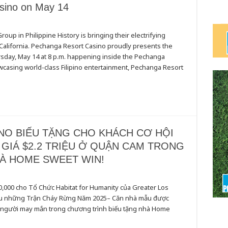
sino on May 14
oup in Philippine History is bringing their electrifying
California. Pechanga Resort Casino proudly presents the
sday, May 14 at 8 p.m. happening inside the Pechanga
asing world-class Filipino entertainment, Pechanga Resort
NO BIẾU TẶNG CHO KHÁCH CƠ HỘI
 GIÁ $2.2 TRIỆU Ở QUẬN CAM TRONG
À HOME SWEET WIN!
000 cho Tổ Chức Habitat for Humanity của Greater Los
sau những Trận Cháy Rừng Năm 2025– Căn nhà mẫu được
 1 người may mắn trong chương trình biếu tặng nhà Home