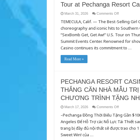
on
Tour at Pechanga Resort Ca
April
7
on
March 31, 2026
Comments Off
Phenomenal
TEMECULA, Calif. — The Best-Selling Girl Gr
Filipina
Girl
choreography and iconic hits to Southern 
Group
Ignites
“SexBomb Get, Get Aw!” U.S. Tour on Thur
“SexBomb
Get,
Summit Events Center. Renowned for showc
Get
Casino continues its commitment to …
Aw!”
U.S.
Tour
at
Read More »
Pechanga
Resort
Casino
on
May
PECHANGA RESORT CASI
14
THẮNG CĂN NHÀ MẪU TRỊ
CHƯƠNG TRÌNH TẶNG NH
on
March 17, 2026
Comments Off
PECHANGA
–Pechanga Đồng Thời Biếu Tặng Gần $100,
RESORT
CASINO
Angeles Để Hỗ Trợ các Nỗ Lực Tái Thiết 
BIẾU
TẶNG
trang bị đầy đủ nội thất sẽ được trao cho
CHO
KHÁCH
Sweet Win! của …
CƠ