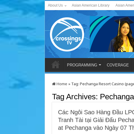
About Us
Asian American Library
Asian Amer
PROGRAMMING
COVERAGE
Home
»
Tag:
Pechanga Resort Casino
(page
Tag Archives:
Pechanga
Các Ngôi Sao Hàng Đầu LPG
Tranh Tài tại Giải Đấu Pec
at Pechanga vào Ngày 07 T