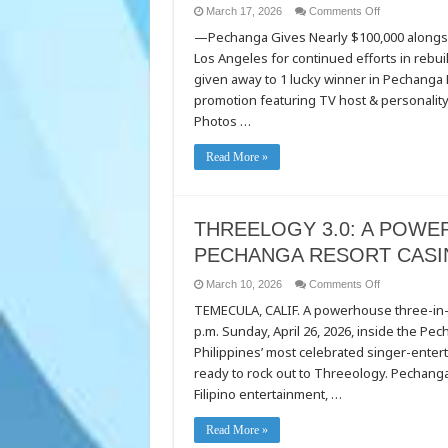
on
March 17, 2026
Comments Off
PECHANGA
—Pechanga Gives Nearly $100,000 alongsi
RESORT
CASINO
Los Angeles for continued efforts in rebui
GIVES
GUESTS
given away to 1 lucky winner in Pechang
CHANCE
TO
promotion featuring TV host & personality
WIN
Photos …
$2.2
MILLION
ORANGE
COUNTY,
Read More »
CA
MODEL
HOME IN
HOME
SWEET
THREELOGY 3.0: A POW
WIN!
HOME
PECHANGA RESORT CASIN
GIVEAWAY
on
March 10, 2026
Comments Off
THREELOGY
TEMECULA, CALIF. A powerhouse three-in-on
3.0:
A
p.m. Sunday, April 26, 2026, inside the P
POWERHOU
CONCERT
Philippines’ most celebrated singer-enterta
EXPERIENCE
AT
ready to rock out to Threeology. Pechanga
PECHANGA
Filipino entertainment, …
RESORT
CASINO
ON
APRIL
Read More »
26