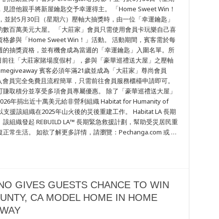
他親手將新屋鑰匙交予幸運得主。 「Home Sweet Win！
始，並於5月30日（星期六）壓軸大抽獎時，由一位「幸運鑰匙」
的數百萬美元大屋。 「大莊家」會員只需使用會員卡玩樂自己喜
與「Home Sweet Win！」活動。 活動期間，賓客需於每
週的抽獎資格，並有機會成為當週的「幸運鑰匙」入圍名單。所
0日前往「大莊家賭場度假村」，參與「豪華巡禮送大屋」之壓軸
homegiveaway 賓客必須年滿21歲並成為「大莊家」尊尚會員
活動。加入會員完全免費且流程簡單，只需前往會員服務櫃檯申請即可。
可賺取積分並享受多項會員專屬優惠。 除了「豪華巡禮送大屋」
出近十萬美元給非營利組織 Habitat for Humanity of
 LA），以支援該組織在2025年山火後的災後重建工作。 Habitat LA 長期
織發起 REBUILD LA™ 長期緊急救援計劃，幫助受災居民重
生活。 如欲了解更多詳情，請瀏覽：Pechanga.com 或 …
NO GIVES GUESTS CHANCE TO WIN
OUNTY, CA MODEL HOME IN HOME
AWAY