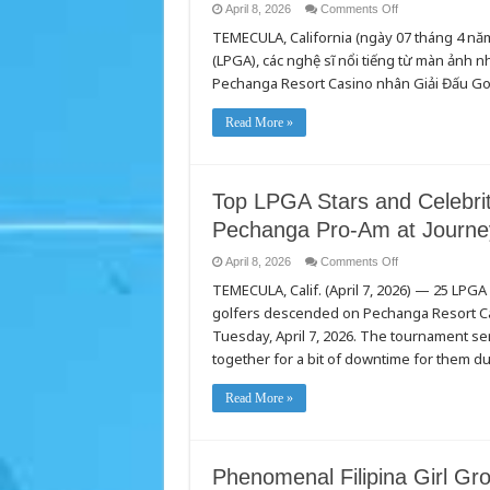
on
April 8, 2026
Comments Off
Các
TEMECULA, California (ngày 07 tháng 4 nă
Ngôi
Sao
(LPGA), các nghệ sĩ nổi tiếng từ màn ảnh nh
Hàng
Đầu
Pechanga Resort Casino nhân Giải Đấu Go
LPGA
và
Khách
Read More »
Mời
Nổi
Tiếng
Sẵn
Sàng
Tranh
Top LPGA Stars and Celebri
Tài
tại
Pechanga Pro-Am at Journey
Giải
Đấu
Pechanga
on
April 8, 2026
Comments Off
Pro-
Top
Am
TEMECULA, Calif. (April 7, 2026) — 25 LPGA
LPGA
2026
Stars
golfers descended on Pechanga Resort C
trên
and
Sân
Celebrity
Tuesday, April 7, 2026. The tournament se
Golf
Guests
Journey
Competed
together for a bit of downtime for them d
at
in
Pechanga
the
vào
2026
Read More »
Ngày
Pechanga
07
Pro-
Tháng
Am
4
at
Journey
at
Phenomenal Filipina Girl Gr
Pechanga