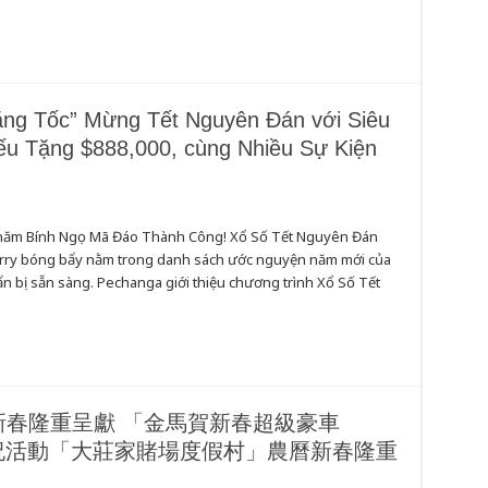
ăng Tốc” Mừng Tết Nguyên Đán với Siêu
iếu Tặng $888,000, cùng Nhiều Sự Kiện
ị năm Bính Ngọ Mã Đáo Thành Công! Xổ Số Tết Nguyên Đán
herry bóng bẩy nằm trong danh sách ước nguyện năm mới của
ẩn bị sẵn sàng. Pechanga giới thiệu chương trình Xổ Số Tết
春隆重呈獻 「金馬賀新春超級豪車
串慶祝活動「大莊家賭場度假村」農曆新春隆重