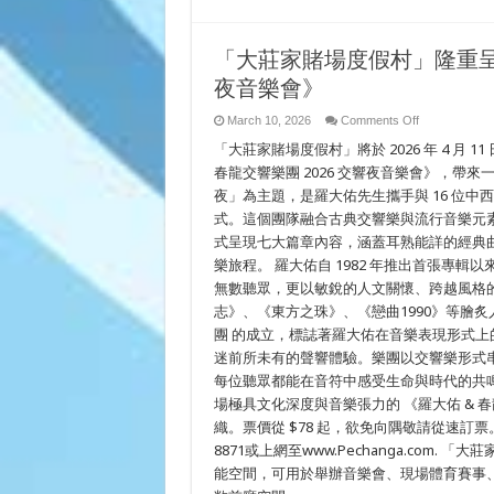
「大莊家賭場度假村」隆重呈獻 
夜音樂會》
on
March 10, 2026
Comments Off
「大
「大莊家賭場度假村」將於 2026 年 4 月 1
莊
家
春龍交響樂團 2026 交響夜音樂會》，帶
賭
夜」為主題，是羅大佑先生攜手與 16 位中
場
式。這個團隊融合古典交響樂與流行音樂元
度
假
式呈現七大篇章內容，涵蓋耳熟能詳的經典
村」
樂旅程。 羅大佑自 1982 年推出首張專
隆
重
無數聽眾，更以敏銳的人文關懷、跨越風格
呈
志》、《東方之珠》、《戀曲1990》等膾
獻
團 的成立，標誌著羅大佑在音樂表現形式
《羅
大
迷前所未有的聲響體驗。樂團以交響樂形式
佑
每位聽眾都能在音符中感受生命與時代的共鳴。 快來 
&
春
場極具文化深度與音樂張力的 《羅大佑 & 春
龍
織。票價從 $78 起，欲免向隅敬請從速訂票。購票熱線
交
響
8871或上網至www.Pechanga.com. 「大莊
樂
能空間，可用於舉辦音樂會、現場體育賽事、展
團
2026