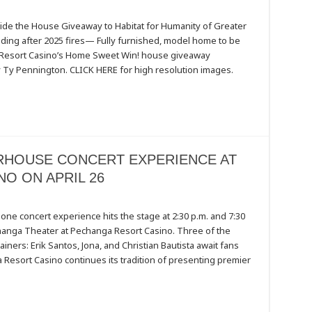
de the House Giveaway to Habitat for Humanity of Greater
lding after 2025 fires— Fully furnished, model home to be
a Resort Casino’s Home Sweet Win! house giveaway
 Ty Pennington. CLICK HERE for high resolution images.
ERHOUSE CONCERT EXPERIENCE AT
O ON APRIL 26
e concert experience hits the stage at 2:30 p.m. and 7:30
echanga Theater at Pechanga Resort Casino. Three of the
SE
iners: Erik Santos, Jona, and Christian Bautista await fans
 Resort Casino continues its tradition of presenting premier