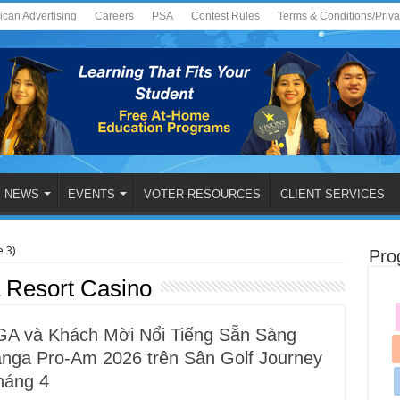
ican Advertising
Careers
PSA
Contest Rules
Terms & Conditions/Priv
NEWS
EVENTS
VOTER RESOURCES
CLIENT SERVICES
 3)
Pro
 Resort Casino
A và Khách Mời Nổi Tiếng Sẵn Sàng
hanga Pro-Am 2026 trên Sân Golf Journey
háng 4