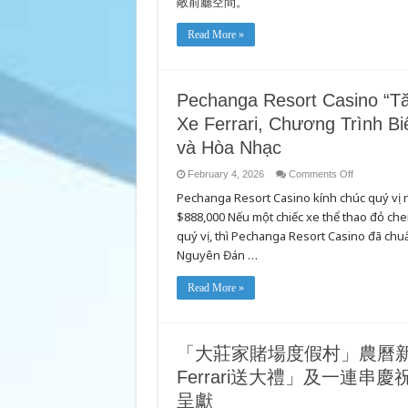
敞前廳空間。
交
響
Read More »
夜
音
樂
會》
Pechanga Resort Casino “T
Xe Ferrari, Chương Trình B
và Hòa Nhạc
on
February 4, 2026
Comments Off
Pechanga
Pechanga Resort Casino kính chúc quý v
Resort
Casino
$888,000 Nếu một chiếc xe thể thao đỏ c
“Tăng
Tốc”
quý vị, thì Pechanga Resort Casino đã chu
Mừng
Tết
Nguyên Đán …
Nguyên
Đán
với
Read More »
Siêu
Xe
Ferrari,
Chương
Trình
Biếu
「大莊家賭場度假村」農曆新
Tặng
$888,000,
Ferrari送大禮」及一連
cùng
Nhiều
呈獻
Sự