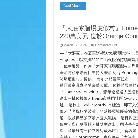
HỘI
THẮNG
Read More »
CĂN
NHÀ
MẪU
TRỊ
GIÁ
$2.2
「大莊家賭場度假村」Home 
TRIỆU
Ở
220萬美元 位於Orange Co
QUẬN
CAM
TRONG
on
March 17, 2026
Comments Off
CHƯƠNG
「大
—「大莊家」在豪華巡禮送大屋活動之外，還捐出近十萬美元
TRÌNH
莊
TẶNG
家
Angeles，以支援2025年山火後的持續重建工作
NHÀ
賭
HOME
一位幸運兒，作為「大莊家賭場度假村」舉辦的「
SWEET
場
WIN!
著名電視家居節目主持人兼名人Ty Penni
度
假
賭場度假村」提供。 南加州特曼庫拉市—
村」
費且連家具齊全的豪華大屋。 位於特曼庫
Home
Sweet
「Home Sweet Win！」豪華巡禮送
Win！
送出一棟位於加州Irvine市熱門社區 Ovata
豪
華
址。 這棟由 Taylor Morrison 
巡
加州時尚風格的裝潢，坐落於環境優美的高
禮
送
道，以及典型的南加州宜人氣候。 這棟四室
大
假村」舉行的壓軸大抽獎中送出，屆時將有20位
屋
單，並最終有一位幸運兒成為屋主。 再次
送
出
主持人Ty Pennington。賓客將在「大莊