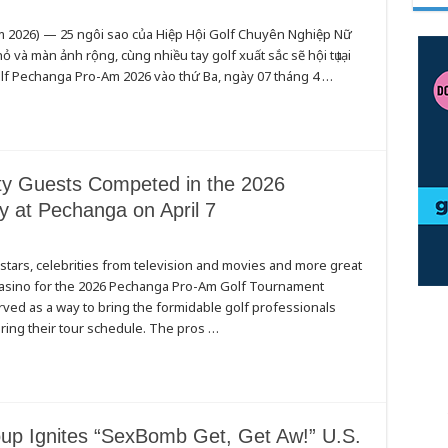
m 2026) — 25 ngôi sao của Hiệp Hội Golf Chuyên Nghiệp Nữ
ỏ và màn ảnh rộng, cùng nhiều tay golf xuất sắc sẽ hội tụ tại
lf Pechanga Pro-Am 2026 vào thứ Ba, ngày 07 tháng 4 …
ty Guests Competed in the 2026
 at Pechanga on April 7
 stars, celebrities from television and movies and more great
asino for the 2026 Pechanga Pro-Am Golf Tournament
rved as a way to bring the formidable golf professionals
uring their tour schedule. The pros …
oup Ignites “SexBomb Get, Get Aw!” U.S.