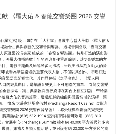
《羅大佑 & 春龍交響樂團 2026 交響
1 日 (星期六) 晚上 8時 在 「大莊家」會展中心盛大呈獻 《羅大佑 &
來一場融合古典與創新的交響音樂饗宴。 這場音樂會以「春龍交響
西方原聲樂器演奏家 組成的 「春龍交響樂團」 特別打造的演出形
素，將羅大佑橫跨數十年的經典創作重新編制，以交響樂章的方
曲目、電影主題曲及民謠等多元風格，呈現出既深刻又動人的音
輯以來即被譽為華語樂壇的重要代表人物，不僅以其創作、演唱打動
的音樂語言影響世代。其作品包括《之乎者也》、《愛人同
炙人口的經典曲目，是華語音樂史上不可忽略的篇章。 春龍交響樂
上的全新探索，讓古典樂器與流行旋律在舞台上相互對話，帶給樂
串連羅大佑的音樂篇章，透過細膩的編曲與豐富情感的演繹，讓
大莊家賭場度假村 (Pechanga Resort Casino) 欣賞這
龍交響樂團 2026 交響夜音樂會》，感受經典與創新的完美交
: (626) 632-1994, 查詢有關詳情可致電（888) 810-
家」會展中心 (Pechanga Summit) 擁有約 40,000 平方英尺的多功
覽、婚禮及各類大型活動，並另設有約 20,000 平方英尺的寬