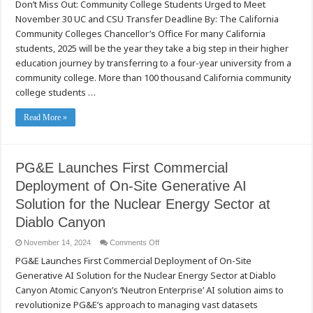
Don’t Miss Out: Community College Students Urged to Meet
Community
Colleges
November 30 UC and CSU Transfer Deadline By: The California
Transfer
Deadline!
Community Colleges Chancellor’s Office For many California
students, 2025 will be the year they take a big step in their higher
education journey by transferring to a four-year university from a
community college. More than 100 thousand California community
college students …
Read More »
PG&E Launches First Commercial
Deployment of On-Site Generative AI
Solution for the Nuclear Energy Sector at
Diablo Canyon
on
November 14, 2024
Comments Off
PG&E
PG&E Launches First Commercial Deployment of On-Site
Launches
First
Generative AI Solution for the Nuclear Energy Sector at Diablo
Commercial
Deployment
Canyon Atomic Canyon’s ‘Neutron Enterprise’ AI solution aims to
of
On-
revolutionize PG&E’s approach to managing vast datasets
Site