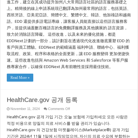
進工作，建立在其成功提升加州八大常用語言社區的語言服務基礎之
速
上。精簡後的線上申請系統現已翻譯為加州最常用的語言，包括英語、
地
完
西班牙語、亞美尼亞語、簡體中文、繁體中文、韓語、他加祿語和越南
成
語。EDD 還提供多語電話專線，讓客服人員能直接以這些語言服務客
戶，並提供涵蓋數百種語言的免費翻譯服務及其他擴展的 語言資源，
致力於消除語言障礙。 這些改進，以及未來的優化措施，都是
EDDNext 計劃的一部分，該計劃旨在透過現代化改進徹底重塑 EDD 的
客戶與員工體驗。EDDNext 的範疇涵蓋 福利申請、聯絡中心、福利獲
取流程、政策、程序和表格的全面更新，讓 EDD 服務變得 更加便捷快
速。這些改進包括與 Amazon Web Services 和 Salesforce 等客戶服
務專家合作，以確保 EDDNext 具有前瞻性並採用最佳技術。
Read More »
HealthCare.gov 공개 등록
on
November 11, 2024
Comments Off
HealthCare.gov
HealthCare.gov 공개 가입 기간: 오늘 보험에 가입하세요 모든 사람은
공
개
적정 비용으로 양질의 의료 서비스를 받을 권리가 있습니다.
등
HealthCare.gov 의 건강보험 마켓플레이스(Marketplace®) 공개 가입
록
기간은 2024년 11월 1일에 시작되었으며, 자신의 의료 수요에 부합하는