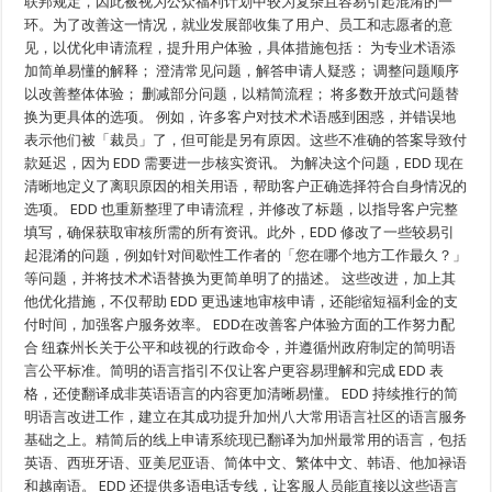
联邦规定，因此被视为公众福利计划中较为复杂且容易引起混淆的一
更
环。为了改善这一情况，就业发展部收集了用户、员工和志愿者的意
轻
见，以优化申请流程，提升用户体验，具体措施包括： 为专业术语添
松、
更
加简单易懂的解释； 澄清常见问题，解答申请人疑惑； 调整问题顺序
快
以改善整体体验； 删减部分问题，以精简流程； 将多数开放式问题替
捷
地
换为更具体的选项。 例如，许多客户对技术术语感到困惑，并错误地
完
表示他们被「裁员」了，但可能是另有原因。这些不准确的答案导致付
成
款延迟，因为 EDD 需要进一步核实资讯。 为解决这个问题，EDD 现在
加
州
清晰地定义了离职原因的相关用语，帮助客户正确选择符合自身情况的
新
选项。 EDD 也重新整理了申请流程，并修改了标题，以指导客户完整
版
失
填写，确保获取审核所需的所有资讯。此外，EDD 修改了一些较易引
业
起混淆的问题，例如针对间歇性工作者的「您在哪个地方工作最久？」
救
等问题，并将技术术语替换为更简单明了的描述。 这些改进，加上其
济
金
他优化措施，不仅帮助 EDD 更迅速地审核申请，还能缩短福利金的支
申
付时间，加强客户服务效率。 EDD在改善客户体验方面的工作努力配
请
表
合 纽森州长关于公平和歧视的行政命令，并遵循州政府制定的简明语
–
言公平标准。简明的语言指引不仅让客户更容易理解和完成 EDD 表
更
轻
格，还使翻译成非英语语言的内容更加清晰易懂。 EDD 持续推行的简
松、
明语言改进工作，建立在其成功提升加州八大常用语言社区的语言服务
更
基础之上。精简后的线上申请系统现已翻译为加州最常用的语言，包括
快
捷
英语、西班牙语、亚美尼亚语、简体中文、繁体中文、韩语、他加禄语
地
和越南语。 EDD 还提供多语电话专线，让客服人员能直接以这些语言
完