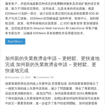
成
服务客户，并提供涵盖数百种语言的免费翻译服务及其他扩展的语言资
源，致力于消除语言障碍。 这些改进，以及未来的优化措施，都是
EDDNext 计划的一部分，该计划旨在透过现代化改进彻底重塑 EDD 的
客户与员工体验。 EDDNext 的范畴涵盖 福利申请、联络中心、福利获
取流程、政策、程序和表格的全面更新，让 EDD 服务变得 更加便捷快
速。这些改进包括与 Amazon Web Services 和 Salesforce 等客户服
务专家合作，以确保 EDDNext 具有前瞻性并采用最佳技术。
Read More »
加州新的失業救濟金申請 – 更輕鬆、更快速地
完成 加州新的失業救濟金申請 – 更輕鬆、更
快速地完成
on
November 13, 2024
Comments Off
加
就業發展部簡化加州線上失業申請 您需要知道: 加州就業發展部推出了
州
新
一個更方便的線上失業申請系統，減少了問題數量、簡化了專業用語，
的
並提供更清晰的指引。 薩克拉門托 – 加州就業發展部 (EDD) 剛剛發佈
失
了簡化版的線上失業保險申請流程，這標誌著加州福利系統現代化進程
業
救
中的又一重要里程碑，進一步提升了客戶的使用體驗。 加州就業發展
濟