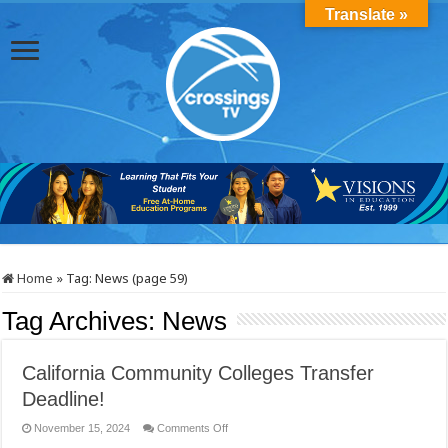
Translate »
Home
»
Tag:
News
(page 59)
Tag Archives:
News
California Community Colleges Transfer
Deadline!
on
November 15, 2024
Comments Off
California