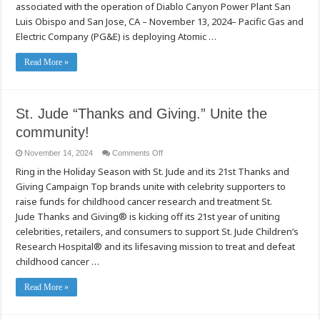
associated with the operation of Diablo Canyon Power Plant San
Generative
AI
Luis Obispo and San Jose, CA – November 13, 2024– Pacific Gas and
Solution
for
Electric Company (PG&E) is deploying Atomic …
the
Nuclear
Energy
Read More »
Sector
at
Diablo
Canyon
St. Jude “Thanks and Giving.” Unite the
community!
on
November 14, 2024
Comments Off
St.
Ring in the Holiday Season with St. Jude and its 21st Thanks and
Jude
“Thanks
Giving Campaign Top brands unite with celebrity supporters to
and
Giving.”
raise funds for childhood cancer research and treatment St.
Unite
the
Jude Thanks and Giving® is kicking off its 21st year of uniting
community!
celebrities, retailers, and consumers to support St. Jude Children’s
Research Hospital® and its lifesaving mission to treat and defeat
childhood cancer …
Read More »