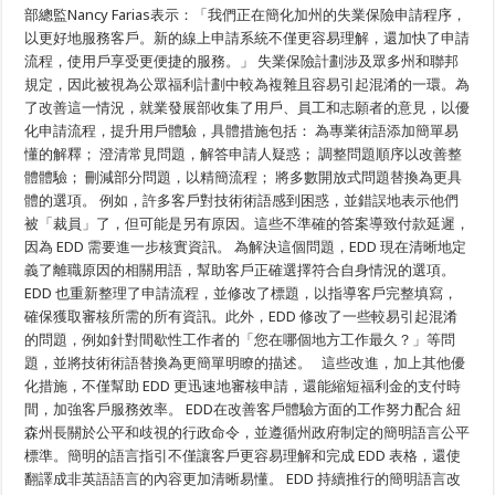
部總監Nancy Farias表示：「我們正在簡化加州的失業保險申請程序，
金
申
以更好地服務客戶。新的線上申請系統不僅更容易理解，還加快了申請
請
流程，使用戶享受更便捷的服務。」 失業保險計劃涉及眾多州和聯邦
–
更
規定，因此被視為公眾福利計劃中較為複雜且容易引起混淆的一環。為
輕
了改善這一情況，就業發展部收集了用戶、員工和志願者的意見，以優
鬆、
化申請流程，提升用戶體驗，具體措施包括： 為專業術語添加簡單易
更
快
懂的解釋； 澄清常見問題，解答申請人疑惑； 調整問題順序以改善整
速
體體驗； 刪減部分問題，以精簡流程； 將多數開放式問題替換為更具
地
完
體的選項。 例如，許多客戶對技術術語感到困惑，並錯誤地表示他們
成
被「裁員」了，但可能是另有原因。這些不準確的答案導致付款延遲，
加
因為 EDD 需要進一步核實資訊。 為解決這個問題，EDD 現在清晰地定
州
新
義了離職原因的相關用語，幫助客戶正確選擇符合自身情況的選項。
的
EDD 也重新整理了申請流程，並修改了標題，以指導客戶完整填寫，
失
業
確保獲取審核所需的所有資訊。此外，EDD 修改了一些較易引起混淆
救
的問題，例如針對間歇性工作者的「您在哪個地方工作最久？」等問
濟
題，並將技術術語替換為更簡單明瞭的描述。 這些改進，加上其他優
金
申
化措施，不僅幫助 EDD 更迅速地審核申請，還能縮短福利金的支付時
請
間，加強客戶服務效率。 EDD在改善客戶體驗方面的工作努力配合 紐
–
更
森州長關於公平和歧視的行政命令，並遵循州政府制定的簡明語言公平
輕
標準。簡明的語言指引不僅讓客戶更容易理解和完成 EDD 表格，還使
鬆、
更
翻譯成非英語語言的內容更加清晰易懂。 EDD 持續推行的簡明語言改
快