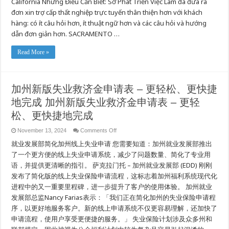
California Những Điều Cần Biết: Sở Phát Triển Việc Làm đã đưa ra
cấp
thất
đơn xin trợ cấp thất nghiệp trực tuyến thân thiện hơn với khách
nghiệp
mới
hàng: có ít câu hỏi hơn, ít thuật ngữ hơn và các câu hỏi và hướng
của
dẫn đơn giản hơn. SACRAMENTO …
California
–
Hoàn
thành
Read More »
dễ
dàng
và
nhanh
hơn
加州新版失业救济金申请表 – 更轻松、更快捷
Đơn
xin
地完成 加州新版失业救济金申请表 – 更轻
trợ
cấp
thất
松、更快捷地完成
nghiệp
mới
on
November 13, 2024
Comments Off
của
California
加
就业发展部简化加州线上失业申请 您需要知道：加州就业发展部推出
–
州
Hoàn
新
了一个更方便的线上失业申请系统，减少了问题数量、简化了专业用
thành
版
dễ
语，并提供更清晰的指引。 萨克拉门托 – 加州就业发展部 (EDD) 刚刚
dàng
失
và
发布了简化版的线上失业保险申请流程，这标志着加州福利系统现代化
业
nhanh
救
进程中的又一重要里程碑，进一步提升了客户的使用体验。 加州就业
hơn
济
发展部总监Nancy Farias表示：「我们正在简化加州的失业保险申请程
金
申
序，以更好地服务客户。新的线上申请系统不仅更容易理解，还加快了
请
申请流程，使用户享受更便捷的服务。」 失业保险计划涉及众多州和
表
–