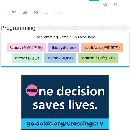
60
61
»
70
80
90
...
Last »
Programming
Programming Sample By Language
Chinese (普通话/粤语)
Hmong (Hmoob)
South Asian (हिंदी/ਪੰਜਾਬੀ)
Korean (한국인)
Filipino (Tagalog)
Vietnamese (Tiếng Việt)