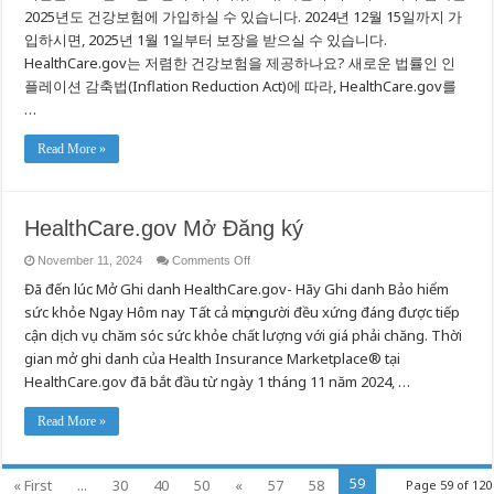
2025년도 건강보험에 가입하실 수 있습니다. 2024년 12월 15일까지 가
입하시면, 2025년 1월 1일부터 보장을 받으실 수 있습니다.
HealthCare.gov는 저렴한 건강보험을 제공하나요? 새로운 법률인 인
플레이션 감축법(Inflation Reduction Act)에 따라, HealthCare.gov를
…
Read More »
HealthCare.gov Mở Đăng ký
on
November 11, 2024
Comments Off
HealthCare.gov
Đã đến lúc Mở Ghi danh HealthCare.gov- Hãy Ghi danh Bảo hiểm
Mở
Đăng
sức khỏe Ngay Hôm nay Tất cả mọi người đều xứng đáng được tiếp
ký
cận dịch vụ chăm sóc sức khỏe chất lượng với giá phải chăng. Thời
gian mở ghi danh của Health Insurance Marketplace® tại
HealthCare.gov đã bắt đầu từ ngày 1 tháng 11 năm 2024, …
Read More »
59
« First
...
30
40
50
«
57
58
Page 59 of 120