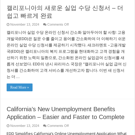
캘리포니아의 새로운 실업 수당 신청서 – 더
쉽고 빠르게 완료
on
November 13, 2024
Comments Off
캘
캘리포니아 실업 수당 온라인 신청서 간소화 알아두어야 할 사항: 고용
리
포
개발국(EDD)은 질문 수를 줄이고 용어를 간소화하여 더 이해하기 쉬운
니
온라인 실업 수당 신청서를 제공하기 시작했다. 새크라멘토 –고용개발
아
국(EDD)은 캘리포니아의 복지 프로그램을 현대화하고 고객 경험을 개
의
새
선하기 위한 노력의 일환으로, 간소화된 온라인 실업급여 신청서를 새
로
롭게 선보였다. EDD의 낸시 파리아스 국장은 “캘리포니아 실업 급여 신
운
실
청서를 간소화하여 고객 서비스를 개선하고자 합니다. 이번 새 신청서
업
는 더 …
수
당
신
Read More »
청
서
–
더
California’s New Unemployment Benefits
쉽
고
Application – Easier and Faster to Complete
빠
르
on
November 13, 2024
Comments Off
게
California’s
완
EDD Simplifies California’s Online Unemployment Application What
New