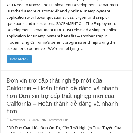
료
Unemployment
You Need to Know: The Employment Development Department
Benefits
Application
launched a more customer-friendly online unemployment
–
Easier
application with fewer questions, less jargon, and simpler
and
questions and instructions. SACRAMENTO – The Employment
Faster
to
Development Department (EDD) just released a simpler online
Complete
application for unemployment benefits—another step in
modernizing California’s benefit programs and improving the
customer experience. “We’re simplifying …
Read More »
Đơn xin trợ cấp thất nghiệp mới của
California – Hoàn thành dễ dàng và nhanh
hơn Đơn xin trợ cấp thất nghiệp mới của
California – Hoàn thành dễ dàng và nhanh
hơn
on
November 13, 2024
Comments Off
Đơn
EDD Đơn Giản Hóa Đơn Xin Trợ Cấp Thất Nghiệp Trực Tuyến Của
xin
trợ