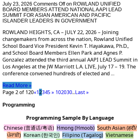
July 23, 2026
Comments Off
on ROWLAND UNIFIED
BOARD MEMBERS ATTEND NATIONAL AAPI LEAD
SUMMIT FOR ASIAN AMERICAN AND PACIFIC
ISLANDER LEADERS IN GOVERNMENT
ROWLAND HEIGHTS, CA – JULY 22, 2026 – Joining
changemakers from across the nation, Rowland Unified
School Board Vice President Kevin T. Hayakawa, Ph.D.,
and School Board Members Ellen Park and Agnes P.
Gonzalez attended the third annual AAPI LEAD Summit in
Los Angeles at the JW Marriott L.A. LIVE, July 17 – 19. The
conference convened hundreds of elected and …
Read More »
Page 2 of 120
«
1
2
3
4
5
»
10
20
30
...
Last »
Programming
Programming Sample By Language
Chinese (普通话/粤语)
Hmong (Hmoob)
South Asian (हिंदी/
ਪੰਜਾਬੀ)
Korean (한국인)
Filipino (Tagalog)
Vietnamese