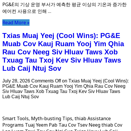
PG&E의 기상 운영 부서가 예측한 평균 이상의 기온과 증가한
에어컨 사용으로 인해 …
Read More »
Txias Muaj Yeej (Cool Wins): PG&E
Muab Cov Kauj Ruam Yooj Yim Qhia
Rau Cov Neeg Siv Hluav Taws Xob
Txuag Tau Txoj Kev Siv Hluav Taws
Lub Caij Ntuj Sov
July 28, 2026
Comments Off
on Txias Muaj Yeej (Cool Wins):
PG&E Muab Cov Kauj Ruam Yooj Yim Qhia Rau Cov Neeg
Siv Hluav Taws Xob Txuag Tau Txoj Kev Siv Hluav Taws
Lub Caij Ntuj Sov
Smart Tools, Myth-busting Tips, thiab Assistance
Programs Tuaj Yeem Pab Tau Cov Tsev Neeg thiab Cov