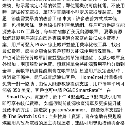
燈號、顯示器或定時器的裝置，即使關機仍可能耗電。不使用
時，請拔掉充電器、筆記型電腦和小型廚房電器等裝置。 迷
思：節能需要昂貴的改善工程 事實：許多改善方式成本低
廉，包括氣密條、延長線插座和空氣濾網。客戶可透過建立能
源效率 DIY 工具包，每年節省數百美元能源帳單。 夏季資源
我們鼓勵用戶確認自己是否採用適合家庭的最低成本費率方
案。用戶可登入 PG&E 線上帳戶並使用費率比較工具，找出
最低費率。節省金額會依客戶類型與能源使用情況而異。 客
戶也可註冊預算帳單計畫並登記帳單預測提醒，以減少帳單意
外增加，兩項服務皆免費。預算帳單會將能源費用平均分攤到
全年，而帳單預測提醒則會在帳單預計超過用戶設定金額時，
透過電子郵件、簡訊或電話通知客戶。 HomeIntel 計畫提供
免費一對一協助，由個人能源教練提供支援，用戶每年平均可
節省 350 美元。客戶也可申請 PG&E SmartRate™，在
「SmartDays」實施時，於下午 4 點至晚上 9 點間減少用電
即可享有較低費率。 如需假期前能源檢查清單及更多提升能
源效率的方法，請造訪 pge.com/summer。 能源效率支援計
畫 The Switch Is On：全州性線上資源，旨在協助有興趣將
煤氣用具改為電器的屋主與租屋者，連結可用獎勵措施與合格