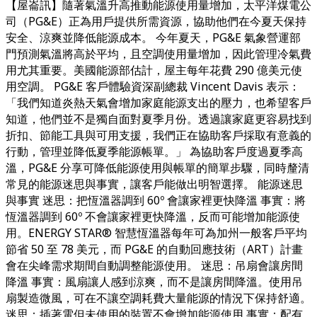
【屋崙訊】隨著氣溫升高推動能源使用量增加，太平洋煤電公
司（PG&E）正為用戶提供所需資源，協助他們在今夏天保持
安全、涼爽並降低能源成本。 今年夏天，PG&E 氣象營運部
門預測氣溫將高於平均，且空調使用量增加，因此管理冷氣費
用尤其重要。美國能源部估計，屋主每年花費 290 億美元使
用空調。 PG&E 客戶體驗資深副總裁 Vincent Davis 表示：
「我們知道炎熱天氣會增加家庭能源支出的壓力，也希望客戶
知道，他們並不是獨自面對夏季月份。透過讓家庭更容易找到
折扣、節能工具與可用支援，我們正在協助客戶採取有意義的
行動，管理並降低夏季能源帳單。」 為協助客戶度過夏季高
溫，PG&E 分享可降低能源使用與帳單的簡單步驟，同時釐清
常見的能源迷思與事實，讓客戶能做出明智選擇。 能源迷思
與事實 迷思：把恆溫器調到 60º 會讓家裡更快降溫 事實：將
恆溫器調到 60º 不會讓家裡更快降溫，反而可能增加能源使
用。ENERGY STAR® 智慧恆溫器每年可為加州一般客戶平均
節省 50 至 78 美元，而 PG&E 的自動回應技術（ART）計畫
會在尖峰需求期間自動調整能源使用。 迷思：吊扇會讓房間
降溫 事實：風扇讓人感到涼爽，而不是讓房間降溫。使用吊
扇製造微風，可在不讓空調耗費大量能源的情況下保持舒適。
迷思：插著電但未使用的裝置不會增加能源使用 事實：配有