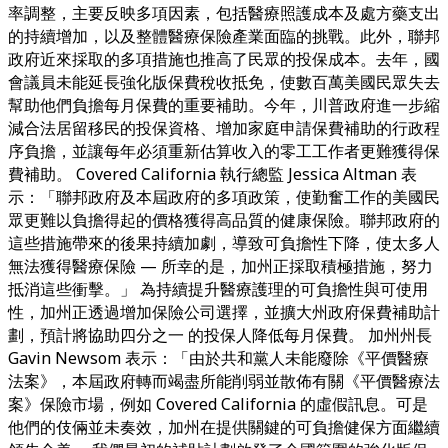
率調整，主要反映多項因素，包括醫療照護成本及處方藥支出
的持續增加，以及整體醫療保險產業面臨的挑戰。此外，聯邦
政府近來採取的多項措施也推高了民眾的投保成本。去年，國
會議員未能延長強化版保費稅收抵免，使數百萬美國民眾失去
幫助他們負擔每月保費的重要補助。今年，川普政府進一步縮
減合法居留移民的投保資格、增加家庭申請保費補助的行政程
序負擔，並讓每年必須重新估算收入的零工工作者更難獲得保
費補助。 Covered California 執行總監 Jessica Altman 表
示：「聯邦政府及本屆政府的多項政策，使勤奮工作的美國民
眾更難以負擔得起的價格獲得高品質的健康保險。聯邦政府的
這些措施帶來的後果持續加劇，導致可負擔性下降，使太多人
無法獲得醫療保險 — 所幸的是，加州正採取積極措施，努力
抵消這些衝擊。」 為持續提升醫療護理的可負擔性與可使用
性，加州正透過增加保險公司選擇，並擴大州政府保費補助計
劃，預計將協助四分之一 的投保人降低每月保費。 加州州長
Gavin Newsom 表示：「由於共和黨人未能廢除《平價醫療
法案》，本屆政府轉而竭盡所能削弱並散佈有關《平價醫療法
案》保險市場，例如 Covered California 的虛假訊息。可是
他們的伎倆並未奏效，加州在提供關鍵的可負擔健保方面繼續