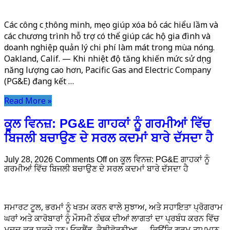
Các công cụ thông minh, mẹo giúp xóa bỏ các hiểu lầm và
các chương trình hỗ trợ có thể giúp các hộ gia đình và
doanh nghiệp quản lý chi phí làm mát trong mùa nóng.
Oakland, Calif. — Khi nhiệt độ tăng khiến mức sử dụng
năng lượng cao hơn, Pacific Gas and Electric Company
(PG&E) đang kết …
Read More »
ਕੂਲ ਵਿਨਜ਼: PG&E ਗਾਹਕਾਂ ਨੂੰ ਗਰਮੀਆਂ ਵਿੱਚ
ਬਿਜਲੀ ਬਚਾਉਣ ਦੇ ਸਰਲ ਕਦਮਾਂ ਬਾਰੇ ਦੱਸਦਾ ਹੈ
July 28, 2026
Comments Off
on ਕੂਲ ਵਿਨਜ਼: PG&E ਗਾਹਕਾਂ ਨੂੰ
ਗਰਮੀਆਂ ਵਿੱਚ ਬਿਜਲੀ ਬਚਾਉਣ ਦੇ ਸਰਲ ਕਦਮਾਂ ਬਾਰੇ ਦੱਸਦਾ ਹੈ
ਸਮਾਰਟ ਟੂਲ, ਭਰਮਾਂ ਨੂੰ ਖਤਮ ਕਰਨ ਵਾਲੇ ਸੁਝਾਅ, ਅਤੇ ਸਹਾਇਤਾ ਪ੍ਰੋਗਰਾਮ
ਘਰਾਂ ਅਤੇ ਕਾਰੋਬਾਰਾਂ ਨੂੰ ਮੌਸਮੀ ਠੰਢਕ ਦੀਆਂ ਲਾਗਤਾਂ ਦਾ ਪ੍ਰਬੰਧ ਕਰਨ ਵਿੱਚ
ਮਦਦ ਕਰ ਸਕਦੇ ਹਨ। ਓਕਲੈਂਡ, ਕੈਲੀਫੋਰਨੀਆ — ਕਿਉਂਕਿ ਗਰਮ ਤਾਪਮਾਨ