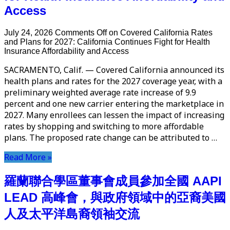
Access
July 24, 2026
Comments Off
on Covered California Rates
and Plans for 2027: California Continues Fight for Health
Insurance Affordability and Access
SACRAMENTO, Calif. — Covered California announced its
health plans and rates for the 2027 coverage year, with a
preliminary weighted average rate increase of 9.9
percent and one new carrier entering the marketplace in
2027. Many enrollees can lessen the impact of increasing
rates by shopping and switching to more affordable
plans. The proposed rate change can be attributed to …
Read More »
羅蘭聯合學區董事會成員參加全國 AAPI
LEAD 高峰會，與政府領域中的亞裔美國
人及太平洋島裔領袖交流