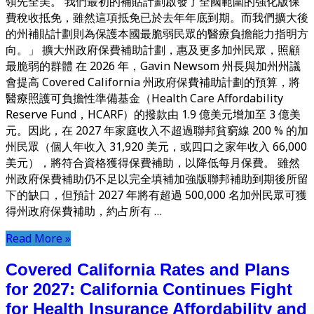
領先全美。 我們最初的補貼計劃啟發了全國範圍的強化版保
費稅收抵免，雖然這項抵免已於去年年底到期。而我們擴大後
的州補貼計劃則為保護本國最脆弱民眾的醫療負擔能力指明方
向。」 擴大州政府保費補助計劃，惠及更多加州民眾，照顧
最脆弱的群體 在 2026 年，Gavin Newsom 州長與加州州議
會提高 Covered California 州政府保費補助計劃的預算，將
醫療照護可負擔性準備基金（Health Care Affordability
Reserve Fund，HCARF）的撥款由 1.9 億美元增加至 3 億美
元。因此，在 2027 年家庭收入不超過聯邦貧窮線 200 % 的加
州民眾（個人年收入 31,920 美元，或四口之家年收入 66,000
美元），將符合資格獲得保費補助，以降低每月保費。 雖然
州政府保費補助仍不足以完全填補加強版聯邦補助到期後所留
下的缺口，但預計 2027 年將有超過 500,000 名加州民眾可獲
得州政府保費補助，約占所有 …
Read More »
Covered California Rates and Plans
for 2027: California Continues Fight
for Health Insurance Affordability and