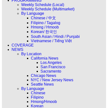
PROGRAMMING
Weekly Schedule (Local)
Weekly Schedule (Multimarket)
By Language
Chinese / 中文
Filipino / Tagalog
Hmong / Hmoob
Korean/ 한국인
South Asian / Hindi / Punjabi
Vietnamese / Tiếng Việt
COVERAGE
NEWS
By Location
California News
Los Angeles
San Francisco
Sacramento
Chicago News
NYC / New Jersey News
Seattle News
By Language
Chinese
Filipino
Hmong/Hmoob
Korean