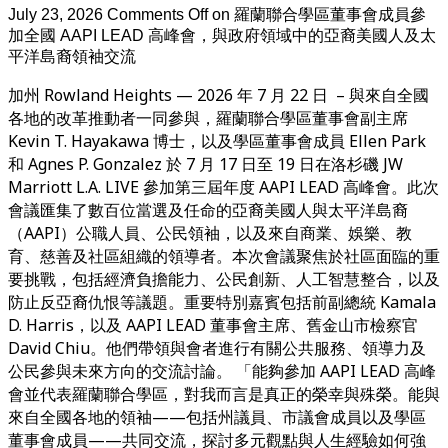
July 23, 2026
Comments Off
on 羅蘭聯合學區董事會成員參
加全國 AAPI LEAD 高峰會，與政府領域中的亞裔美國人及太
平洋島裔領袖交流
加州 Rowland Heights — 2026 年 7 月 22 日 – 與來自全國
各地的改革推動者一同參與，羅蘭聯合學區董事會副主席
Kevin T. Hayakawa 博士，以及學區董事會成員 Ellen Park
和 Agnes P. Gonzalez 於 7 月 17 日至 19 日在洛杉磯 JW
Marriott L.A. LIVE 參加第三屆年度 AAPI LEAD 高峰會。此次
會議匯集了數百位當選及任命的亞裔美國人與太平洋島裔
（AAPI）公職人員、公民領袖，以及來自商業、娛樂、教
育、慈善及社區組織的領導者。本次會議聚焦於社區面臨的重
要挑戰，包括經濟負擔能力、公民創新、人工智慧整合，以及
防止反亞裔仇恨等議題。重要特別嘉賓包括前副總統 Kamala
D. Harris，以及 AAPI LEAD 董事會主席、舊金山市檢察官
David Chiu。他們帶領與會者進行有關公共服務、領導力及
公民參與未來方向的交流討論。 「能夠參加 AAPI LEAD 高峰
會並代表羅蘭聯合學區，對我而言是真正的榮幸與殊榮。能與
來自全國各地的領袖——包括州議員、市議會成員以及學區
董事會成員——共同交流，探討多元觀點與人生經驗如何強