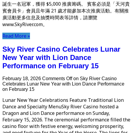
誕生一名冠軍，獲得 $5,000 推廣籌碼。 賓客必須是「天河貴
賓會員卡」會員且年滿 21 歲才能參加本次推廣活動。有關推
廣活動更多信息及抽獎時間表等詳情，請瀏覽
www.SkyRiver.com。
Read More »
Sky River Casino Celebrates Lunar
New Year with Lion Dance
Performance on February 15
February 18, 2026
Comments Off
on Sky River Casino
Celebrates Lunar New Year with Lion Dance Performance
on February 15
Lunar New Year Celebrations Feature Traditional Lion
Dance and Specialty MenuSky River Casino hosted a
Dragon and Lion Dance performance on Sunday,
February 15, 2026. The ceremonial performance filled the
casino floor with festive energy, welcoming prosperity,
and good fortune for the Year of the Horse. The lions for