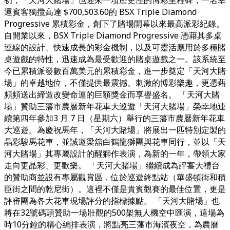
運賓客獨攬高達 $700,503.60的 BSX Triple Diamond
Progressive 累積彩金，創下了賭場開幕以來最高派彩紀錄。
自開業以來，BSX Triple Diamond Progressive 憑藉其多桌
連線的設計、快速成長的彩金機制，以及可靈活應用於多種賭
桌遊戲的特性，迅速成為最受歡迎的賭桌遊戲之一。該系統至
今已累積派發數百萬美元的累積彩金，進一步奠定「天河大賭
場」的卓越地位，不僅提供最震撼、刺激的博彩樂趣，更憑藉
頻頻送出締造改變命運的巨額獎金而享譽盛名。 「天河大賭
場」贊助三藩市農曆新年花車大巡遊「天河大賭場」榮幸地連
續第四年參加3 月 7 日（星期六）舉行的三藩市農曆新年花車
大巡遊。為慶祝馬年，「天河大賭場」將展出一匹特別定製的
晶彩駿馬花車，並誠邀梁舘白鶴龍獅團與花車同行，並以「天
河大賭場」其專屬設計的醒獅作表演，為新的一年，帶領大家
走向更晶彩、更歡樂。 「天河大賭場」繼續成為評審大禮台
的贊助商並設有專屬觀賞區，位於巡遊終點站（華盛頓街和積
臣街之間的乾尼街）。這裡不僅是貴賓觀賽的最佳位置，更是
評審團為各大花車現場評分的指標據點。 「天河大賭場」也
將在32號碼頭贊助一場壯觀的500架無人機空中匯演，這場為
時10分鐘的精心編排表演，將點亮三藩市海濱夜空，為農曆