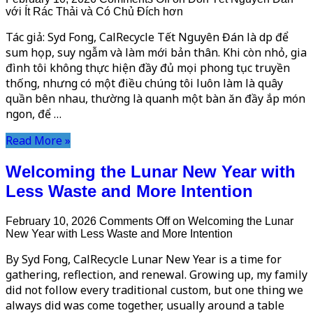
với Ít Rác Thải và Có Chủ Đích hơn
Tác giả: Syd Fong, CalRecycle Tết Nguyên Đán là dịp để
sum họp, suy ngẫm và làm mới bản thân. Khi còn nhỏ, gia
đình tôi không thực hiện đầy đủ mọi phong tục truyền
thống, nhưng có một điều chúng tôi luôn làm là quây
quần bên nhau, thường là quanh một bàn ăn đầy ắp món
ngon, để …
Read More »
Welcoming the Lunar New Year with
Less Waste and More Intention
February 10, 2026
Comments Off
on Welcoming the Lunar
New Year with Less Waste and More Intention
By Syd Fong, CalRecycle Lunar New Year is a time for
gathering, reflection, and renewal. Growing up, my family
did not follow every traditional custom, but one thing we
always did was come together, usually around a table