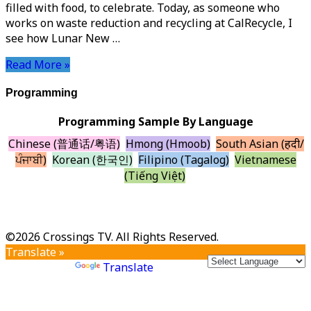
filled with food, to celebrate. Today, as someone who
works on waste reduction and recycling at CalRecycle, I
see how Lunar New …
Read More »
Programming
Programming Sample By Language
Chinese (普通话/粤语)
Hmong (Hmoob)
South Asian (हिंदी/
ਪੰਜਾਬੀ)
Korean (한국인)
Filipino (Tagalog)
Vietnamese
(Tiếng Việt)
©2026 Crossings TV. All Rights Reserved.
Translate »
Powered by
Translate