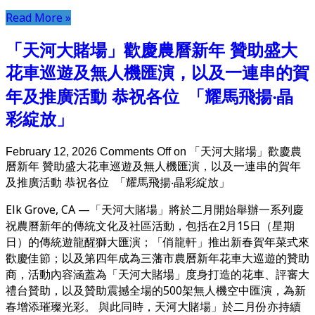
Read More »
「天河大賭場」歡慶農曆新年 贊助盛大
花車巡遊及無人機匯演，以及一連串的賀
年及推廣活動 恭祝各位 「耀馬飛揚‧晶
彩綻放」
February 12, 2026
Comments Off
on 「天河大賭場」歡慶農
曆新年 贊助盛大花車巡遊及無人機匯演，以及一連串的賀年
及推廣活動 恭祝各位 「耀馬飛揚‧晶彩綻放」
Elk Grove, CA —「天河大賭場」將於二月開始舉辦一系列慶
祝農曆新年的傳統文化及社區活動，包括在2月15日（星期
日）的傳統遊龍醒獅大匯演；「俏龍軒」推出新春賀年菜式來
歡慶佳節；以及第四年成為三藩市農曆新年花車大巡遊的贊助
商，活動內容涵蓋為「天河大賭場」度身打造的花車、評審大
禮台贊助，以及贊助震撼全場的500架無人機空中匯演，為新
春增添璀璨光彩。 與此同時，天河大賭場」於二月份亦持續