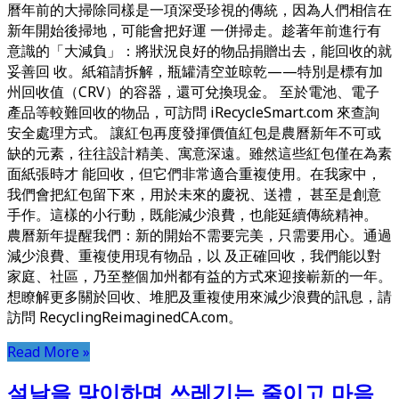
曆年前的大掃除同樣是一項深受珍視的傳統，因為人們相信在
新年開始後掃地，可能會把好運 一併掃走。趁著年前進行有
意識的「大減負」：將狀況良好的物品捐贈出去，能回收的就
妥善回 收。紙箱請拆解，瓶罐清空並晾乾——特別是標有加
州回收值（CRV）的容器，還可兌換現金。 至於電池、電子
產品等較難回收的物品，可訪問 iRecycleSmart.com 來查詢
安全處理方式。 讓紅包再度發揮價值紅包是農曆新年不可或
缺的元素，往往設計精美、寓意深遠。雖然這些紅包僅在為素
面紙張時才 能回收，但它們非常適合重複使用。在我家中，
我們會把紅包留下來，用於未來的慶祝、送禮， 甚至是創意
手作。這樣的小行動，既能減少浪費，也能延續傳統精神。
農曆新年提醒我們：新的開始不需要完美，只需要用心。通過
減少浪費、重複使用現有物品，以 及正確回收，我們能以對
家庭、社區，乃至整個加州都有益的方式來迎接嶄新的一年。
想瞭解更多關於回收、堆肥及重複使用來減少浪費的訊息，請
訪問 RecyclingReimaginedCA.com。
Read More »
설날을 맞이하며 쓰레기는 줄이고 마음