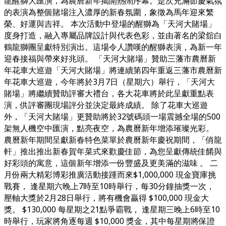
龍醒獅大匯演，為農曆新年揭開熱鬧序幕。是次充滿節慶氣氛
的表演為整個賭場注入濃厚的新春氛圍，象徵為馬年迎來繁
榮、好運與吉祥。 本次活動中登場的醒獅為「天河大賭場」
度身打造，融入專屬品牌設計與代表色彩，並由著名的梁舘白
鶴龍獅團呈獻特別演出。這場令人讚嘆的醒獅表演，為新一年
迎春接福與帶來好兆頭。 「天河大賭場」贊助三藩市農曆新
年花車大巡遊「天河大賭場」將連續第四年重返三藩市農曆新
年花車大巡遊，今年將於3月7日（星期六）舉行，「天河大
賭場」將繼續贊助評審大禮台，各大花車將於此呈獻重點表
演，供評審團現場評分並決定最終成績。 除了花車大巡遊
外，「天河大賭場」更贊助將於32號碼頭一場震撼全場的500
架無人機空中匯演，點亮夜空，為農曆新年增添璀璨光彩。
農曆新年期間呈獻新春特色菜單於農曆新年慶祝期間，「俏龍
軒」推出推出新春賀年菜式來歡慶佳節，為您呈獻傳統佳餚與
好彩頭的寓意，這個新年增添一份豐盛及更美滿的滋味 。 二
月份兩大精彩博彩推廣活動接踵而來$1,000,000 現金寶庫挑
戰賽， 逢星期六晚上7時至10時舉行，每30分鐘抽獎一次，
壓軸大獎於2月28日舉行，將有機會贏得 $100,000 現金大
獎。 $130,000 每星期之21點爭霸戰， 逢星期三晚上6時至10
時舉行，玩家將角逐每週 $10,000 獎金，其中每星期將保證