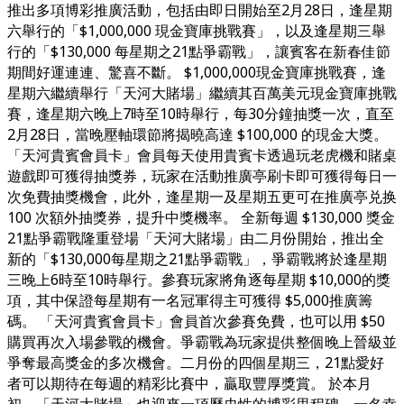
推出多項博彩推廣活動，包括由即日開始至2月28日，逢星期
六舉行的「$1,000,000 現金寶庫挑戰賽」，以及逢星期三舉
行的「$130,000 每星期之21點爭霸戰」，讓賓客在新春佳節
期間好運連連、驚喜不斷。 $1,000,000現金寶庫挑戰賽，逢
星期六繼續舉行「天河大賭場」繼續其百萬美元現金寶庫挑戰
賽，逢星期六晚上7時至10時舉行，每30分鐘抽獎一次，直至
2月28日，當晚壓軸環節將揭曉高達 $100,000 的現金大獎。
「天河貴賓會員卡」會員每天使用貴賓卡透過玩老虎機和賭桌
遊戲即可獲得抽獎券，玩家在活動推廣亭刷卡即可獲得每日一
次免費抽獎機會，此外，逢星期一及星期五更可在推廣亭兑换
100 次額外抽獎券，提升中獎機率。 全新每週 $130,000 獎金
21點爭霸戰隆重登場「天河大賭場」由二月份開始，推出全
新的「$130,000每星期之21點爭霸戰」，爭霸戰將於逢星期
三晚上6時至10時舉行。參賽玩家將角逐每星期 $10,000的獎
項，其中保證每星期有一名冠軍得主可獲得 $5,000推廣籌
碼。 「天河貴賓會員卡」會員首次參賽免費，也可以用 $50
購買再次入場參戰的機會。爭霸戰為玩家提供整個晚上晉級並
爭奪最高獎金的多次機會。二月份的四個星期三，21點愛好
者可以期待在每週的精彩比賽中，贏取豐厚獎賞。 於本月
初，「天河大賭場」也迎來一項歷史性的博彩里程碑，一名幸