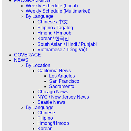
PROGRAMMING
Weekly Schedule (Local)
Weekly Schedule (Multimarket)
By Language
Chinese / 中文
Filipino / Tagalog
Hmong / Hmoob
Korean/ 한국인
South Asian / Hindi / Punjabi
Vietnamese / Tiếng Việt
COVERAGE
NEWS
By Location
California News
Los Angeles
San Francisco
Sacramento
Chicago News
NYC / New Jersey News
Seattle News
By Language
Chinese
Filipino
Hmong/Hmoob
Korean