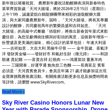
新年致以璀璨祝賀。 農曆新年慶祝活動醒獅表演與新春特色
菜單齊賀新歲「天河大賭場」將於2026年2月15日（星期日）
上午11時，誠邀梁舘白鶴龍獅團帶來精彩的遊龍醒獅大匯
演，與大家同慶農曆新年。屆時，「天河大賭場」將有其專屬
設計的醒獅，共同慶祝馬年的繁榮昌盛和吉祥如意。 「天河
大賭場」的高級中式餐廳「俏龍軒」將推出新春賀年菜式來歡
慶佳節，為您呈獻傳統佳餚與好彩頭的寓意，這個新年增添一
份豐盛及更美滿的滋味 。精心設計的菜單包括： 年連大利湯
——吉祥如意，大吉大利 黑椒牛仔骨 —— 金牛賀歲、喜氣洋
洋 發財黃金蠔——發財好市 和氣好生財（燉元蹄） ——和諧
順遂 貴妃雞 ——富貴吉祥 紅燒肉 ——鴻運當頭 薑蔥羊肉
—— 三陽開泰，好運亨通 鮑魚炆三色麵 ——長壽富足 賓客
必須是「天河貴賓會員卡」會員且年滿 21 歲才能參加這次現
金寶庫挑戰賽推廣活動。有關推廣活動更多信息及抽獎時間表
等詳情，請瀏覽 www.SkyRiver.com。
Read More »
Sky River Casino Honors Lunar New
Year with Parade Sponsorship, Drone