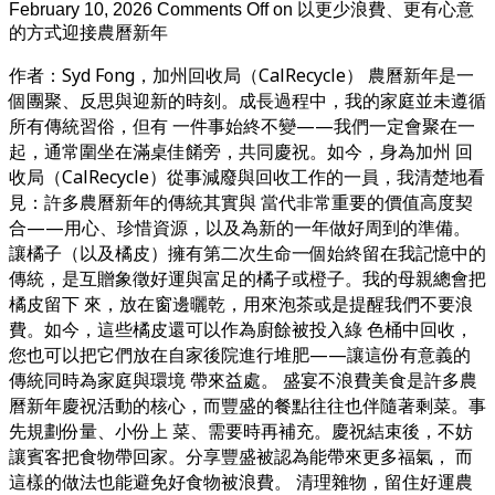
February 10, 2026
Comments Off
on 以更少浪費、更有心意
的方式迎接農曆新年
作者：Syd Fong，加州回收局（CalRecycle） 農曆新年是一
個團聚、反思與迎新的時刻。成長過程中，我的家庭並未遵循
所有傳統習俗，但有 一件事始終不變——我們一定會聚在一
起，通常圍坐在滿桌佳餚旁，共同慶祝。如今，身為加州 回
收局（CalRecycle）從事減廢與回收工作的一員，我清楚地看
見：許多農曆新年的傳統其實與 當代非常重要的價值高度契
合——用心、珍惜資源，以及為新的一年做好周到的準備。
讓橘子（以及橘皮）擁有第二次生命一個始終留在我記憶中的
傳統，是互贈象徵好運與富足的橘子或橙子。我的母親總會把
橘皮留下 來，放在窗邊曬乾，用來泡茶或是提醒我們不要浪
費。如今，這些橘皮還可以作為廚餘被投入綠 色桶中回收，
您也可以把它們放在自家後院進行堆肥——讓這份有意義的
傳統同時為家庭與環境 帶來益處。 盛宴不浪費美食是許多農
曆新年慶祝活動的核心，而豐盛的餐點往往也伴隨著剩菜。事
先規劃份量、小份上 菜、需要時再補充。慶祝結束後，不妨
讓賓客把食物帶回家。分享豐盛被認為能帶來更多福氣， 而
這樣的做法也能避免好食物被浪費。 清理雜物，留住好運農