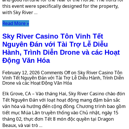
this event were specifically designed for the property,
with Sky River …
Read More »
Sky River Casino Tôn Vinh Tết
Nguyên Đán với Tài Trợ Lễ Diễu
Hành, Trình Diễn Drone và các Hoạt
Động Văn Hóa
February 12, 2026
Comments Off
on Sky River Casino Tôn
Vinh Tết Nguyên Đán với Tài Trợ Lễ Diễu Hành, Trình Diễn
Drone và các Hoạt Động Văn Hóa
Elk Grove, CA – Vào tháng Hai, Sky River Casino chào đón
Tết Nguyên Đán với loạt hoạt động mang đậm bản sắc
văn hóa và hướng đến cộng đồng. Chương trình bao gồm
tiết mục Múa Lân truyền thống vào Chủ nhật, ngày 15
tháng 02, thực đơn Tết 8 món độc quyền tại Dragon
Beaux, và vai trò …