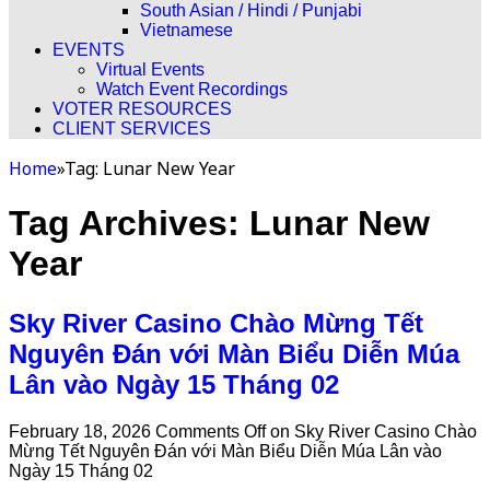
South Asian / Hindi / Punjabi
Vietnamese
EVENTS
Virtual Events
Watch Event Recordings
VOTER RESOURCES
CLIENT SERVICES
Home
»
Tag:
Lunar New Year
Tag Archives:
Lunar New
Year
Sky River Casino Chào Mừng Tết
Nguyên Đán với Màn Biểu Diễn Múa
Lân vào Ngày 15 Tháng 02
February 18, 2026
Comments Off
on Sky River Casino Chào
Mừng Tết Nguyên Đán với Màn Biểu Diễn Múa Lân vào
Ngày 15 Tháng 02