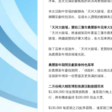
序幕。是次充滿節慶氣氛的表演為整個賭場
本次活動中登場的醒獅為「天河大賭場」度
獅團呈獻特別演出。這場令人讚嘆的醒獅表
「天河大賭場」贊助三藩市農曆新年花車大
「天河大賭場」將連續第四年重返三藩市農
賭場」將繼續贊助評審大禮台，各大花車將
除了花車大巡遊外，「天河大賭場」更贊助將
為農曆新年增添璀璨光彩。
農曆新年期間呈獻新春特色菜單
於農曆新年慶祝期間，「俏龍軒」推出推出
這個新年增添一份豐盛及更美滿的滋味 。
二月份兩大精彩博彩推廣活動接踵而來
$1,000,000 現金寶庫挑戰賽， 逢星期
行，將有機會贏得 $100,000 現金大獎。
$130,000 每星期之21點爭霸戰， 逢星期