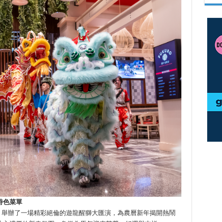
特色菜單
期日）舉辦了一場精彩絕倫的遊龍醒獅大匯演，為農曆新年揭開熱鬧