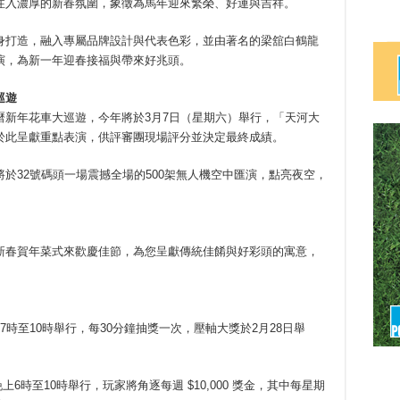
注入濃厚的新春氛圍，象徵為馬年迎來繁榮、好運與吉祥。
身打造，融入專屬品牌設計與代表色彩，並由著名的梁舘白鶴龍
演，為新一年迎春接福與帶來好兆頭。
巡遊
曆新年花車大巡遊，今年將於3月7日（星期六）舉行，「天河大
於此呈獻重點表演，供評審團現場評分並決定最終成績。
於32號碼頭一場震撼全場的500架無人機空中匯演，點亮夜空，
新春賀年菜式來歡慶佳節，為您呈獻傳統佳餚與好彩頭的寓意，
六晚上7時至10時舉行，每30分鐘抽獎一次，壓軸大獎於2月28日舉
三晚上6時至10時舉行，玩家將角逐每週 $10,000 獎金，其中每星期