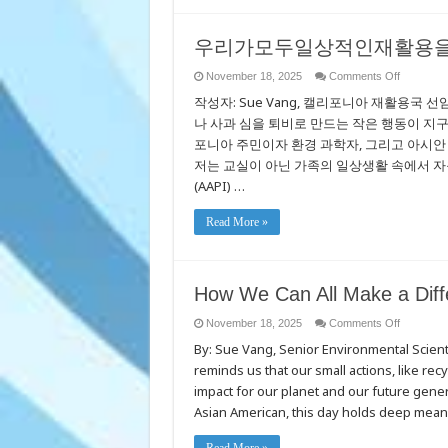
우리가모두일상적인재활용
on
November 18, 2025
Comments Off
우
작성자: Sue Vang, 캘리포니아 재활용국 
리
가
나 사과 심을 퇴비로 만드는 작은 행동이 지구
모
포니아 주민이자 환경 과학자, 그리고 아시안
두
저는 교실이 아닌 가족의 일상생활 속에서 자
일
상
(AAPI) …
적
인
Read More »
재
활
용
을
통
How We Can All Make a Diff
해
변
on
November 18, 2025
Comments Off
화
How
를
By: Sue Vang, Senior Environmental Scient
We
만
Can
reminds us that our small actions, like rec
All
들
Make
impact for our planet and our future gener
수
a
있
Differenc
Asian American, this day holds deep mean
는
Through
Everyday
방
Recycling