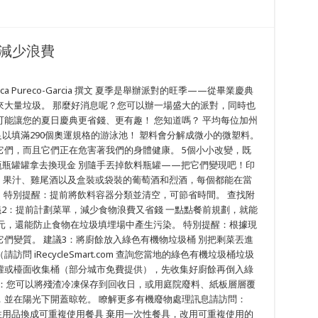
減少浪費
sica Pureco-Garcia 撰文 夏季是舉辦派對的旺季——從畢業慶典
來大量垃圾。 那麼好消息呢？您可以辦一場盛大的派對，同時也
能讓您的夏日慶典更省錢、更有趣！ 您知道嗎？ 平均每位加州
足以填滿290個奧運規格的游泳池！ 塑料會分解成微小的微塑料。
們，而且它們正在危害著我們的身體健康。 5個小小改變，既
瓶瓶罐罐拿去換現金 別隨手丟掉飲料瓶罐——把它們變現吧！印
、果汁、雞尾酒以及盒裝或袋裝的葡萄酒和烈酒，每個都能在當
。 特別提醒：提前將飲料容器分類並清空，可節省時間。 查找附
com 建議2：提前計劃菜單，減少食物浪費又省錢 一點點餐前規劃，就能
美元，還能防止食物在垃圾填埋場中產生污染。 特別提醒：根據現
們變質。 建議3：將廚餘放入綠色有機物垃圾桶 別把剩菜丟進
 iRecycleSmart.com 查詢您當地的綠色有機垃圾桶垃圾
罐或檯面收集桶（部分城市免費提供），先收集好廚餘再倒入綠
醒：您可以將殘渣冷凍保存到回收日，或用庭院廢料、紙板層層覆
，並在陽光下開蓋晾乾。 瞭解更多有機廢物處理訊息請訪問：
s 建議4：一次性用品換成可重複使用餐具 棄用一次性餐具，改用可重複使用的