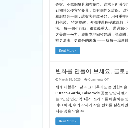
瓷盤、不銹鋼餐具和布餐巾。這樣不但減少
到獨特又便宜的餐具，既有個性又環保。 建
和廚餘各一個，讓賓客輕鬆分類。用可重複
料包裝。 特別提醒：將清理過程變成遊戲
潔。 每一個小行動，都意義重大。 通過減
之美盡一份力。獲取本地回收建議，請訪問：iRe
抱更清潔、更綠色的未來 —— 從每一場派
Read More »
변화를 만들어 보세요, 글로
on
March 18, 2025
Comments Off
변
세계 재활용의 날과 그 이후에도 큰 영향력을 발
화
를
Pureco-Garcia, CalRecycle 공보 
만
는 1인당 연간 약 1톤의 쓰레기를 배출하는
들
여야 하며, 우리 각자가 작은 변화를 실천하면
어
보
지는 것을 막을 수 …
세
요,
Read More »
글
로