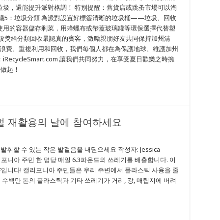
垃圾，還能提升派對格調！ 特別提醒：舊貨店或跳蚤市場可以淘
議5：垃圾分類 為派對設置好標簽清晰的垃圾桶——垃圾、回收
使用的容器儲存剩菜，用蜂蠟布或帶蓋玻璃罐等環保選擇代替塑
，設獎給分類回收最認真的賓客，激勵親朋好友共同保持加州清
少浪費、重複利用和回收，我們每個人都在為保護地球、維護加州
cycleSmart.com 讓我們共同努力，在享受夏日歡樂之時擁
對做起！
벌 재활용의 날에 참여하세요
휘할 수 있는 작은 발걸음을 내딛으세요 작성자: Jessica
담당자 캘리포니아 주민 한 명당 매일 6.3파운드의 쓰레기를 배출합니다. 이
 양입니다! 캘리포니아 주민들은 우리 주변에서 플라스틱 사용을 줄
 수백만 톤의 플라스틱과 기타 쓰레기가 거리, 강, 매립지에 버려