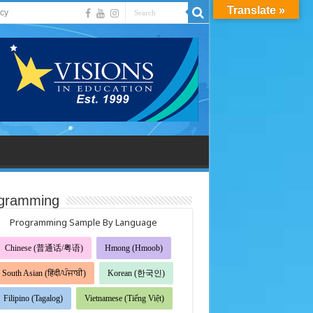
Translate »
acy
gramming
Programming Sample By Language
Chinese (普通话/粤语)
Hmong (Hmoob)
South Asian (हिंदी/ਪੰਜਾਬੀ)
Korean (한국인)
Filipino (Tagalog)
Vietnamese (Tiếng Việt)