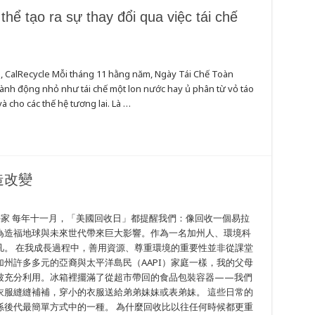
hể tạo ra sự thay đổi qua việc tái chế
g, CalRecycle Mỗi tháng 11 hằng năm, Ngày Tái Chế Toàn
nh động nhỏ như tái chế một lon nước hay ủ phân từ vỏ táo
à cho các thế hệ tương lai. Là …
造改變
高級環境科學家 每年十一月，「美國回收日」都提醒我們：像回收一個易拉
為造福地球與未來世代帶來巨大影響。作為一名加州人、環境科
凡。 在我成長過程中，善用資源、尊重環境的重要性並非從課堂
州許多多元的亞裔與太平洋島民（AAPI）家庭一樣，我的父母
被充分利用。冰箱裡擺滿了從超市帶回的食品包裝容器——我們
衣服縫縫補補，穿小的衣服送給弟弟妹妹或表弟妹。 這些日常的
孫後代最簡單方式中的一種。 為什麼回收比以往任何時候都更重