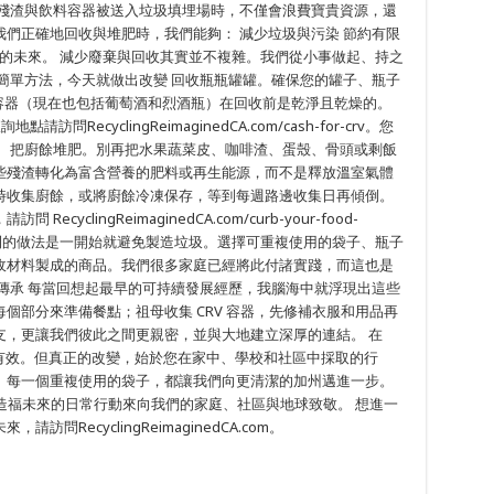
物殘渣與飲料容器被送入垃圾填埋場時，不僅會浪費寶貴資源，還
們正確地回收與堆肥時，我們能夠： 減少垃圾與污染 節約有限
康的未來。 減少廢棄與回收其實並不複雜。我們從小事做起、持之
簡單方法，今天就做出改變 回收瓶瓶罐罐。確保您的罐子、瓶子
容器（現在也包括葡萄酒和烈酒瓶）在回收前是乾淨且乾燥的。
問RecyclingReimaginedCA.com/cash-for-crv。您
。 把廚餘堆肥。別再把水果蔬菜皮、咖啡渣、蛋殼、骨頭或剩飯
些殘渣轉化為富含營養的肥料或再生能源，而不是釋放溫室氣體
時收集廚餘，或將廚餘冷凍保存，等到每週路邊收集日再傾倒。
clingReimaginedCA.com/curb-your-food-
最有利的做法是一開始就避免製造垃圾。選擇可重複使用的袋子、瓶子
收材料製成的商品。我們很多家庭已經將此付諸實踐，而這也是
傳承 每當回想起最早的可持續發展經歷，我腦海中就浮現出這些
個部分來準備餐點；祖母收集 CRV 容器，先修補衣服和用品再
支，更讓我們彼此之間更親密，並與大地建立深厚的連結。 在
單、更有效。但真正的改變，始於您在家中、學校和社區中採取的行
、每一個重複使用的袋子，都讓我們向更清潔的加州邁進一步。
，請用造福未來的日常行動來向我們的家庭、社區與地球致敬。 想進一
RecyclingReimaginedCA.com。