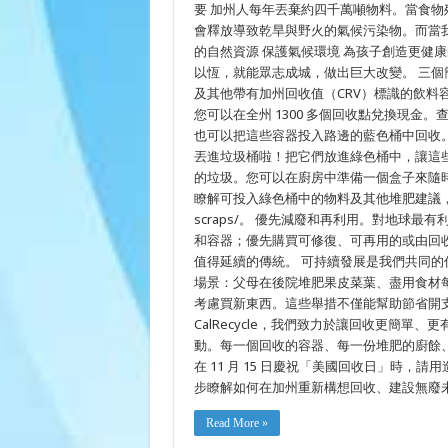
要 加州人每年丟棄約四千萬噸物料。當食
創
會釋放導致乾旱與野火的氣候污染物。而當我
造
改
的自然資源 保護氣候環境 為孩子創造更健
變
以恆，就能眾志成城，做出巨大改變。 三個
及其他帶有加州回收值（CRV）標識的飲料
您可以在全州 1300 多個回收點兌換現金。查詢地點請訪
也可以把這些容器投入路邊的藍色桶中回收
丟進垃圾桶啦！把它們放進綠色桶中，讓這
的垃圾。您可以在廚房中準備一個盒子來隨
瞭解可投入綠色桶中的物料及其他堆肥建議，請訪問 Recy
scraps/。 優先減廢和再利用。對地球
和容器；優先購買可修復、可再用的或由回
值得延續的傳統。 可持續發展是我們共同的
場景：父母在後院堆肥果皮菜葉、盡用食材每
考慮買新東西。這些舉措不僅能幫助節省開
CalRecycle，我們致力於讓回收更簡
動。每一個回收的容器、每一份堆肥的廚餘
在 11 月 15 日慶祝「美國回收日」時
步瞭解如何在加州重新構想回收、建設無廢未來，請訪問
Read More »