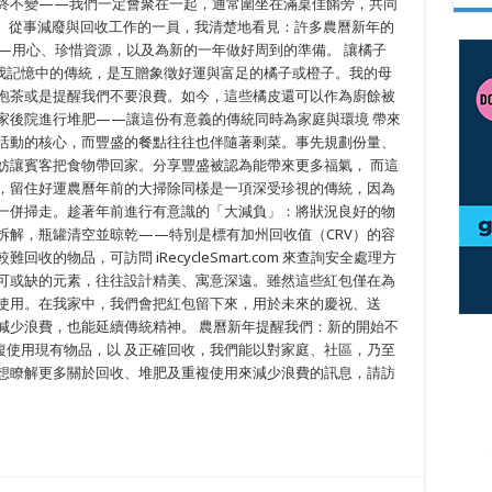
始終不變——我們一定會聚在一起，通常圍坐在滿桌佳餚旁，共同
cle）從事減廢與回收工作的一員，我清楚地看見：許多農曆新年的
—用心、珍惜資源，以及為新的一年做好周到的準備。 讓橘子
我記憶中的傳統，是互贈象徵好運與富足的橘子或橙子。我的母
來泡茶或是提醒我們不要浪費。如今，這些橘皮還可以作為廚餘被
家後院進行堆肥——讓這份有意義的傳統同時為家庭與環境 帶來
祝活動的核心，而豐盛的餐點往往也伴隨著剩菜。事先規劃份量、
妨讓賓客把食物帶回家。分享豐盛被認為能帶來更多福氣， 而這
物，留住好運農曆年前的大掃除同樣是一項深受珍視的傳統，因為
 一併掃走。趁著年前進行有意識的「大減負」：將狀況良好的物
拆解，瓶罐清空並晾乾——特別是標有加州回收值（CRV）的容
的物品，可訪問 iRecycleSmart.com 來查詢安全處理方
不可或缺的元素，往往設計精美、寓意深遠。雖然這些紅包僅在為
複使用。在我家中，我們會把紅包留下來，用於未來的慶祝、送
減少浪費，也能延續傳統精神。 農曆新年提醒我們：新的開始不
複使用現有物品，以 及正確回收，我們能以對家庭、社區，乃至
 想瞭解更多關於回收、堆肥及重複使用來減少浪費的訊息，請訪