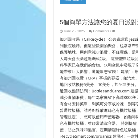
Read More »
법
5個簡單方法讓您的夏日派對
on
June 25, 2025
Comments Off
5
加州回收局（CalRecycle） 公共資訊官 Jes
個
簡
到後院燒烤。但這些歡樂的聚會，也常常帶
單
保護地球。用創意減少浪費，不僅環保，還可
方
法
人每天會丟棄超過6磅垃圾。 這些塑料垃圾
讓
科學家已在我們的食物、水和空氣中發現了它
您
能帶來巨大影響，還能幫您省錢！ 建議1：
的
夏
有加州回收費（CRV）字樣的容器，如汽水
日
地回收站換得5美分、10美分，甚至25美分
派
對
近回收點請訪問：BottlesandCans.
減
減少食物浪費，每年為家庭省下高達3000
少
有食材安排菜單，剩菜可分享或冷凍，別等它
浪
費
普通垃圾桶。請將廚餘放進綠色有機垃圾桶（請訪問
管理規定）。您可以使用帶蓋容器，如咖啡
色有機垃圾桶，並經常清潔容器。 特別提
蓋，防止異味和蟲害。定期清潔綠色垃圾桶
iRecycleSmart.com/organic