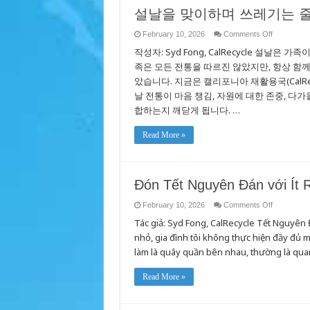
설날을 맞이하며 쓰레기는 
on
February 10, 2026
Comments Off
설
작성자: Syd Fong, CalRecycle 설날
날
을
족은 모든 전통을 따르진 않았지만, 항상 함
맞
았습니다. 지금은 캘리포니아 재활용국(CalRe
이
날 전통이 마음 챙김, 자원에 대한 존중, 다
하
며
합하는지 깨닫게 됩니다. …
쓰
레
Read More »
기
는
줄
이
고
Đón Tết Nguyên Đán với Ít 
마
음
on
February 10, 2026
Comments Off
가
Đón
짐
Tác giả: Syd Fong, CalRecycle Tết Nguyên 
Tết
은
Nguyên
nhỏ, gia đình tôi không thực hiện đầy đủ 
Đán
새
với
làm là quây quần bên nhau, thường là qu
롭
Ít
게
Rác
Thải
Read More »
và
Có
Chủ
Đích