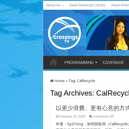
About Us
Asian American Library
Asian Amer
PROGRAMMING
COVERAGE
Home
»
Tag:
CalRecycle
Tag Archives:
CalRecyc
以更少浪費、更有心意的方
on
February 10, 2026
Comments Off
以
作者：Syd Fong，加州回收局（CalRe
更
少