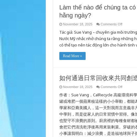
hơn
Làm thế nào để chúng ta có t
hằng ngày?
on
November 18, 2025
Comments Off
Làm
Tác giả: Sue Vang – chuyên gia môi trườn
thế
nào
Nước Mỹ nhắc nhở chúng ta rằng những hà
để
chúng
có thể tạo nên tác động lớn cho hành tinh v
ta
có
thể
Read More »
tạo
ra
sự
thay
đổi
qua
如何通過日常回收來共同創
việc
tái
chế
on
November 18, 2025
Comments Off
hằng
如
ngày?
作者：Sue Vang，CalRecycle 
何
通
罐或堆肥一個蘋果核這樣的小小舉動，都能
過
學家和亞裔美國人，這一天對我而言意義非
日
中學到，而是從家人的日常習慣中習得。像加
常
回
也堅守不浪費的原則。廚房裡的每種食材都
收
會把它們清洗乾淨後再用來裝剩菜。穿破的
來
共
小事讓我明白：減少浪費，是造福地球與子
同