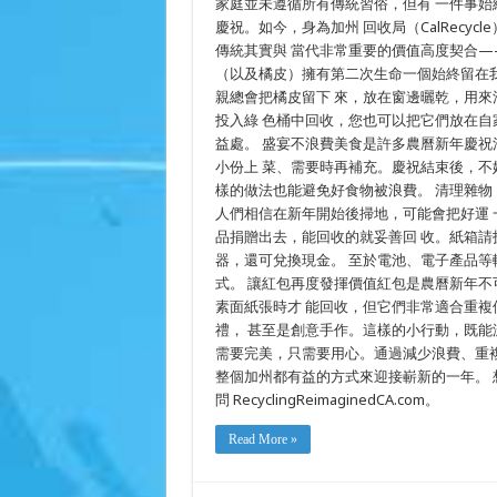
家庭並未遵循所有傳統習俗，但有 一件事
浪
慶祝。如今，身為加州 回收局（CalRecy
費、
傳統其實與 當代非常重要的價值高度契合—
更
有
（以及橘皮）擁有第二次生命一個始終留在
心
親總會把橘皮留下 來，放在窗邊曬乾，用
意
的
投入綠 色桶中回收，您也可以把它們放在自
方
益處。 盛宴不浪費美食是許多農曆新年慶
式
小份上 菜、需要時再補充。慶祝結束後，不
迎
接
樣的做法也能避免好食物被浪費。 清理雜
農
人們相信在新年開始後掃地，可能會把好運
曆
新
品捐贈出去，能回收的就妥善回 收。紙箱請
年
器，還可兌換現金。 至於電池、電子產品等較難回收
式。 讓紅包再度發揮價值紅包是農曆新年
素面紙張時才 能回收，但它們非常適合重
禮， 甚至是創意手作。這樣的小行動，既能
需要完美，只需要用心。通過減少浪費、重
整個加州都有益的方式來迎接嶄新的一年。
問 RecyclingReimaginedCA.com。
Read More »