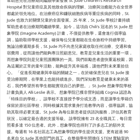
幫助患兒在治療期間繼續學業發展 St. Jude Children’s Research
象
Hospital 對兒童癌症及其他致命疾病的理解、治療與治癒能力在全世界
學
院
都處於領先地位。在治療癌症和鐮狀細胞疾病等重症疾病的同時，St.
全
Jude 也致力於關懷兒童的全面發展。25 年來，St. Jude 學校計畫持續
方
位
幫助患者在治療期間繼續學業。如今，這項由 Chili’s 冠名的 St. Jude 想
守
象學院 (Imagine Academy) 計畫，不僅提供教學，還會進行倡導協
護
調，協助取得學校支援，確保每位兒童都能在生命旅程中持續學習。
患
兒
無論治療週期多長，St. Jude 均不向患兒家庭收取任何治療、交通和食
宿費用，從而讓他們能夠專注照顧患兒。教育是兒童生活的重要一環，
而想象學院則是兒童照護團隊的一員。我們鼓勵患者盡快重返校園，因
為這屬於正常的童年活動，能夠提升其幸福感，讓他們對未來重拾信
心。 「促進長期健康與幸福的關鍵之一，在於確保患兒在 St. Jude 接
受治療期間，在學業上也能持續進步。我們深知教育是健康未來的基
石，我們希望所有學生都能實現自己的夢想。」St. Jude 想象學院學校
計畫負責人 Alli Leslie 表示。 想象學院已獲非營利組織 Cognia 認證為
「特殊目的學校」。該學校不直接授予學分或文憑，而是讓學生學籍仍
保留於原社區學校，同時根據其需求量身打造教學內容，倡導協調，協
助其取得必要支援。St. Jude 為每位新患者提供諮詢服務，評估其教育
狀況，以確定最合適的支援等級。 該學院擁有 23 名全職員工，每日需
照看多達 150 位患者。此外，想象學院也得到了許多志工的額外支
援。每週有 16 名社區志工為想象學院的學生提供支援。更有超過 90
名來自 St. Jude 其他部門的員工，在整個學年間擔任 STEM 實驗室的