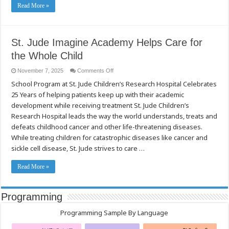
Read More »
St. Jude Imagine Academy Helps Care for
the Whole Child
on
November 7, 2025
Comments Off
St.
School Program at St. Jude Children’s Research Hospital Celebrates
Jude
Imagine
25 Years of helping patients keep up with their academic
Academy
Helps
development while receiving treatment St. Jude Children’s
Care
for
Research Hospital leads the way the world understands, treats and
the
defeats childhood cancer and other life-threatening diseases.
Whole
Child
While treating children for catastrophic diseases like cancer and
sickle cell disease, St. Jude strives to care …
Read More »
Programming
Programming Sample By Language