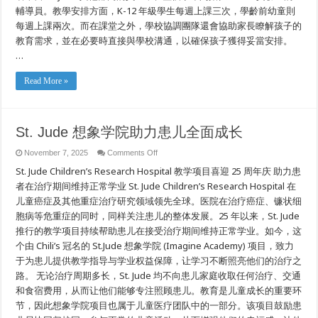
輔導員。教學安排方面，K-12 年級學生每週上課三次，學齡前幼童則
每週上課兩次。而在課堂之外，學校協調團隊還會協助家長瞭解孩子的
教育需求，並在必要時直接與學校溝通，以確保孩子獲得妥當安排。
…
Read More »
St. Jude 想象学院助力患儿全面成长
on
November 7, 2025
Comments Off
St.
St. Jude Children’s Research Hospital 教学项目喜迎 25 周年庆 助力患
Jude
想
者在治疗期间维持正常学业 St. Jude Children’s Research Hospital 在
象
儿童癌症及其他重症治疗研究领域领先全球。医院在治疗癌症、镰状细
学
院
胞病等危重症的同时，同样关注患儿的整体发展。25 年以来，St. Jude
助
推行的教学项目持续帮助患儿在接受治疗期间维持正常学业。如今，这
力
患
个由 Chili’s 冠名的 St.Jude 想象学院 (Imagine Academy) 项目，致力
儿
于为患儿提供教学指导与学业权益保障，让学习不断照亮他们的治疗之
全
路。 无论治疗周期多长，St. Jude 均不向患儿家庭收取任何治疗、交通
面
成
和食宿费用，从而让他们能够专注照顾患儿。教育是儿童成长的重要环
长
节，因此想象学院项目也属于儿童医疗团队中的一部分。该项目鼓励患