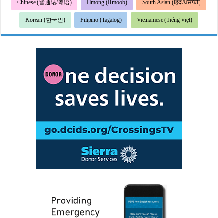
Chinese (普通话/粤语)
Hmong (Hmoob)
South Asian (हिंदी/ਪੰਜਾਬੀ)
Korean (한국인)
Filipino (Tagalog)
Vietnamese (Tiếng Việt)