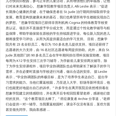
儿尽快回归校园，参与正常的儿童活动，从而增强他们的幸福感，让他
们对未来充满信心。 想象学院教学项目负责人 Alli Leslie 表示：“促进
长期身心健康的关键，在于确保患者在 St. Jude 治疗期间持续取得学业
发展。教育是构筑健康未来的基石，我们也希望所有学生都能实现自己
的梦想。” 想象学院项目已获得非营利机构 Cognia 的特殊教育学校资
质认证。项目并不直接授予学分或文凭，而是通过个性化教学辅导与权
益保障，帮助学籍保留在原校的学生持续跟进学业。每位新入院的患儿
都将接受学习评估，从而为其提供最适合的学习支持。 目前，想象学
院共有 23 名全职员工，每日为 150 多名患儿提供支持。项目还获得了
志愿者的大力支持，由 16 名社区志愿者每周提供协助。此外，来自 St.
Jude 其他部门的 90 多名员工会在学年期间担任理科实验室助教。项目
每周为 K12 学生安排三次学习辅导，为学龄前儿童安排两次辅导。除
了为学生安排课程外，项目学业协调团队也会帮助家长了解孩子的学习
需求，并在必要时直接与学校进行沟通，做出合适的安排。 据 Leslie
表示，“学业协调团队的终极目标，是为了培养学生表达自己、提出学
习需求的能力。当他们重返校园，乃至进入大学、职场等新环境后，他
们也能更好地提出自己的诉求。” 许多学生在离开医院后依然维持着在
想象学院建立的情感联结，并在离开后专程回院看望老师，感谢他们曾
经的支持。 “这个教育项目太棒了。” 癌症康复者 Archie 分享道，“老师
们会提供一对一辅导。当我重返校园时，课业不仅没有落后，某些方面
甚至领先同学。我由衷感谢 …