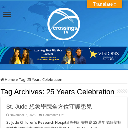
Translate »
Home
»
Tag:
25 Years Celebration
Tag Archives:
25 Years Celebration
St. Jude 想象學院全方位守護患兒
on
November 7, 2025
Comments Off
St.
St. Jude Children’s Research Hospital 學校計畫歡慶 25 週年 始終堅持
Jude
想