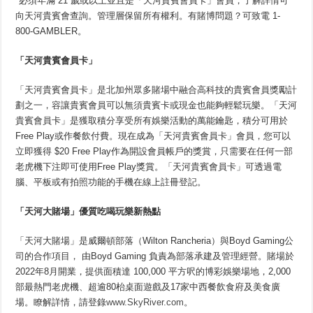
*必須年滿 21 歲或以上並且是「天河貴賓會員卡」會員，了解詳情可
向天河貴賓會查詢。管理層保留所有權利。有賭博問題？可致電 1-
800-GAMBLER。
「天河貴賓會員卡」
「天河貴賓會員卡」是北加州眾多賭場中融合高科技的貴賓會員獎勵計
劃之一，容讓貴賓會員可以無須貴賓卡或現金也能夠輕鬆玩樂。「天河
貴賓會員卡」是獲取積分享受所有娛樂活動的萬能鑰匙，積分可用於
Free Play或作餐飲付費。現在成為「天河貴賓會員卡」會員，您可以
立即獲得 $20 Free Play作為開設會員帳戶的獎賞，只需要在任何一部
老虎機下注即可使用Free Play獎賞。「天河貴賓會員卡」可透過電
腦、平板或有拍照功能的手機在線上註冊登記。
「天河大賭場」優質吃喝玩樂新熱點
「天河大賭場」是威爾頓部落（Wilton Rancheria）與Boyd Gaming公
司的合作項目， 由Boyd Gaming 負責為部落承建及管理經營。賭場於
2022年8月開業，提供面積達 100,000 平方呎的博彩娛樂場地，2,000
部最熱門老虎機、超逾80枱桌面遊戲及17家中西餐飲食府及美食廣
場。瞭解詳情，請登錄
www.SkyRiver.com
。