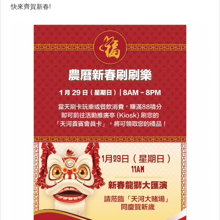
快來齊賀新春!