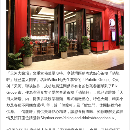
「天河大賭場」隆重宣佈萬眾期待、享譽灣區的粵式點心茶樓「俏龍
軒」經已盛大開業。名廚Willie Ng先生掌管的「Palette Group」公司
與「天河」聯袂協作，成功地將這間鼎鼎有名的飲茶餐廳帶到了Elk
Grove 市。作為灣區食客至愛的粵港茶樓「俏龍軒」，現已進駐於「天
河大賭場」內，提供多款靚茶種類、粵式精緻點心、特色火鍋、精美小
炒及各種不同麵食選擇. 等，於「俏龍軒」及「鯉魚門」休閒快餐均有
供應。「俏龍軒」提供美味點心精選，讓您食得滋味。如欲瞭解更多詳
情及預訂座位請登錄
Skyriver.com/dining-and-drinks/dragonbeaux
。