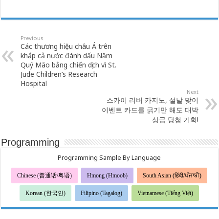
Previous
Các thương hiệu châu Á trên
khắp cả nước đánh dấu Năm
Quý Mão bằng chiến dịch vì St.
Jude Children’s Research
Hospital
Next
스카이 리버 카지노, 설날 맞이
이벤트 카드를 긁기만 해도 대박
상금 당첨 기회!
Programming
Programming Sample By Language
Chinese (普通话/粤语)
Hmong (Hmoob)
South Asian (हिंदी/ਪੰਜਾਬੀ)
Korean (한국인)
Filipino (Tagalog)
Vietnamese (Tiếng Việt)