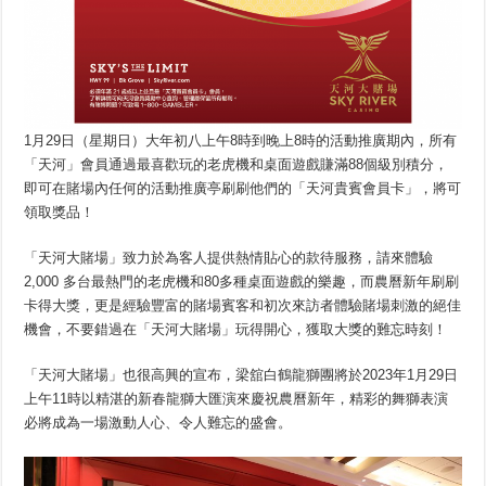
1月29日（星期日）大年初八上午8時到晚上8時的活動推廣期內，所有
「天河」會員通過最喜歡玩的老虎機和桌面遊戲賺滿88個級別積分，
即可在賭場內任何的活動推廣亭刷刷他們的「天河貴賓會員卡」，將可
領取獎品！
「天河大賭場」致力於為客人提供熱情貼心的款待服務，請來體驗
2,000 多台最熱門的老虎機和80多種桌面遊戲的樂趣，而農曆新年刷刷
卡得大獎，更是經驗豐富的賭場賓客和初次來訪者體驗賭場刺激的絕佳
機會，不要錯過在「天河大賭場」玩得開心，獲取大獎的難忘時刻！
「天河大賭場」也很高興的宣布，梁舘白鶴龍獅團將於2023年1月29日
上午11時以精湛的新春龍獅大匯演來慶祝農曆新年，精彩的舞獅表演
必將成為一場激動人心、令人難忘的盛會。