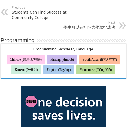
Previous
Students Can Find Success at
Community College
Next
學生可以在社區大學取得成功
Programming
Programming Sample By Language
Chinese (普通话/粤语)
Hmong (Hmoob)
South Asian (हिंदी/ਪੰਜਾਬੀ)
Korean (한국인)
Filipino (Tagalog)
Vietnamese (Tiếng Việt)