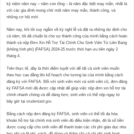
kỷ niệm năm nay – năm con rồng – là năm đặc biệt may mắn, nhất là
với các gia đình mong chờ một năm may mắn, thành công, và
những cơ hội mới.
Năm nay, khi tôi suy ngẫm về kỳ nghỉ lễ và đặt ra những dự định cho
cả năm; tôi đã chuẩn bị cho sự thành công của mình bằng cách hoàn
thành và nộp Đơn Xin Hỗ Trợ Tài Chính Cho Sinh Viên Từ Liên Bang
(không tính phí) (FAFSA) 2024-25 trước thời hạn ưu tiên ngày 2
tháng 4.
Trên thực tế, đây là thời điểm tuyệt vời để tất cả sinh viên muốn
theo học cao đẳng lên kế hoạch cho tương lai của mình bằng cách
đăng ký với FAFSA. Đối với sinh viên mới và sinh viên cũ, đơn đăng
ký FAFSA mới đã được cập nhật để giúp việc nộp đơn xin hỗ trợ tài
chính nhanh chóng và dễ dàng hơn; sinh viên có thể nộp ngay từ
bây giờ tại
studentaid.gov
.
Bằng cách nộp đơn đăng ký FAFSA, sinh viên có thể tối đa hóa
khoản hỗ trợ tài chính mà sinh viên đủ điều kiện nhận, đó là số tiền
được cung cấp cho sinh viên để thanh toán các chi phí giáo dục như
học phí và lệ phí, sách, đồ dùng và thậm chí cả chi phí sinh hoạt