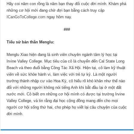
Hãy coi năm con rồng là năm bạn thay đổi cuộc đời mình. Khám phá
những cơ hội mới đang chờ đợi bạn bằng cách truy cập
ICanGoToCollege.com
ngay hôm nay.
###
Tiểu sử bản thân Menglu:
Menglu Xiao hiện đang là sinh viên chuyên ngành tâm lý học tại
Irvine Valley College. Mục tiêu của cô là chuyển đến Cal State Long
Beach và theo đuổi bằng Công Tác Xã Hội. Hiện tại, cô làm kỹ thuật
viên về sức khỏe hành vi, làm việc với trẻ tự kỷ. Là một người
trưởng thành nhập cư vào Hoa Kỳ, cô hiểu rõ khó khăn như thế nào
đối với những người không nói tiếng Anh khi bắt đầu lại ở một đất
nước mới. Cô biết ơn những cơ hội mình có được tại trường Irvine
Valley College, và tin rằng đại học cộng đồng mang đến cho mọi
người cơ hội sống thứ hai, cho phép họ viết lại câu chuyện của cuộc
đời mình.