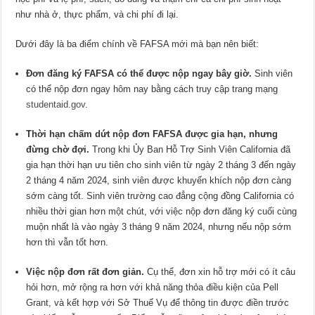
như nhà ở, thực phẩm, và chi phí đi lại.
Dưới đây là ba điểm chính về FAFSA mới mà bạn nên biết:
Đơn đăng ký FAFSA có thể được nộp ngay bây giờ.
Sinh viên
có thể nộp đơn ngay hôm nay bằng cách truy cập trang mạng
studentaid.gov
.
Thời hạn
chấm dứt nộp đơn FAFSA được gia hạn, nhưng
đừng chờ đợi.
Trong khi Ủy Ban Hỗ Trợ Sinh Viên California đã
gia hạn thời hạn ưu tiên cho sinh viên từ ngày 2 tháng 3 đến ngày
2 tháng 4 năm 2024, sinh viên được khuyến khích nộp đơn càng
sớm càng tốt. Sinh viên trường cao đẳng cộng đồng California có
nhiều thời gian hơn một chút, với việc nộp đơn đăng ký cuối cùng
muộn nhất là vào ngày 3 tháng 9 năm 2024, nhưng nếu nộp sớm
hơn thì vẫn tốt hơn.
Việc
nộp đơn rất đơn giản.
Cụ thể, đơn xin hỗ trợ mới có ít câu
hỏi hơn, mở rộng ra hơn với khả năng thỏa điều kiện của Pell
Grant, và kết hợp với Sở Thuế Vụ để thông tin được điền trước