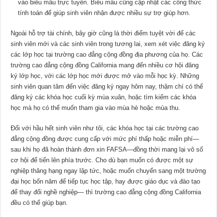
vào biểu mẫu trực tuyến. Biểu mẫu cũng cập nhật các công thức
tính toán để giúp sinh viên nhận được nhiều sự trợ giúp hơn.
Ngoài hỗ trợ tài chính, bây giờ cũng là thời điểm tuyệt vời để các
sinh viên mới và các sinh viên trong tương lai, xem xét việc đăng ký
các lớp học tại trường cao đẳng cộng đồng địa phương của họ. Các
trường cao đẳng cộng đồng California mang đến nhiều cơ hội đăng
ký lớp học, với các lớp học mới được mở vào mỗi học kỳ. Những
sinh viên quan tâm đến việc đăng ký ngay hôm nay, thậm chí có thể
đăng ký các khóa học cuối kỳ mùa xuân, hoặc tìm kiếm các khóa
học mà họ có thể muốn tham gia vào mùa hè hoặc mùa thu.
Đối với hầu hết sinh viên như tôi, các khóa học tại các trường cao
đẳng cộng đồng được cung cấp với mức phí thấp hoặc miễn phí—
sau khi họ đã hoàn thành đơn xin FAFSA—đồng thời mang lại vô số
cơ hội để tiến lên phía trước. Cho dù bạn muốn có được một sự
nghiệp thăng hạng ngay lập tức, hoặc muốn chuyển sang một trường
đại học bốn năm để tiếp tục học tập, hay được giáo dục và đào tạo
để thay đổi nghề nghiệp— thì trường cao đẳng cộng đồng California
đều có thể giúp bạn.