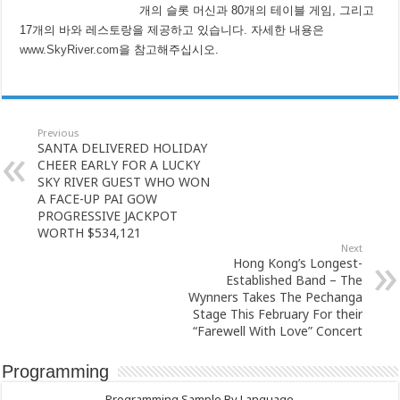
개의 슬롯 머신과 80개의 테이블 게임, 그리고
17개의 바와 레스토랑을 제공하고 있습니다. 자세한 내용은
www.SkyRiver.com
을 참고해주십시오.
Previous
SANTA DELIVERED HOLIDAY
CHEER EARLY FOR A LUCKY
SKY RIVER GUEST WHO WON
A FACE-UP PAI GOW
PROGRESSIVE JACKPOT
WORTH $534,121
Next
Hong Kong’s Longest-
Established Band – The
Wynners Takes The Pechanga
Stage This February For their
“Farewell With Love” Concert
Programming
Programming Sample By Language