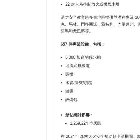
22 次人為控制放火或燃燒木堆
消防安全教育跨多個地區提供並潛在惠及 1
克、馬林、門多西諾、蒙特利、內華達州、
諾瑪和尤巴縣等。
657
件專業設備，包括：
5,000 加侖的儲水槽
可攜式無線電
頭燈
水管/管夾/噴嘴
鏈鋸
設備包
預估總計影響：
1,269,224 位居民
在 2024 年森林大火安全補助款申請期間，加