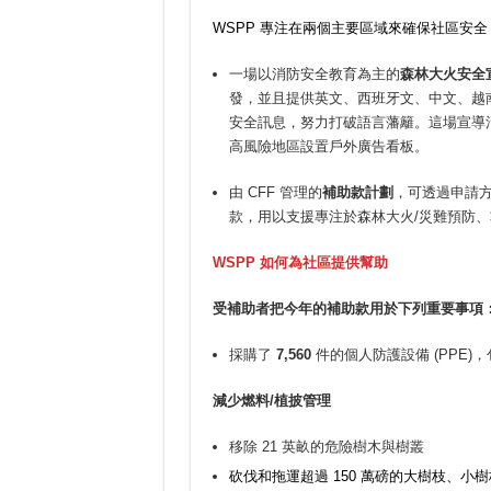
WSPP 專注在兩個主要區域來確保社區安全
一場以消防安全教育為主的
森林大火安全
發，並且提供英文、西班牙文、中文、越南
安全訊息，努力打破語言藩籬。這場宣導
高風險地區設置戶外廣告看板。
由 CFF 管理的
補助款計劃
，可透過申請方
款，用以支援專注於森林大火/災難預防、
WSPP
如何為社區提供幫助
受補助者把今年的補助款用於下列重要事項
採購了
7,560
件的個人防護設備 (PPE
減少燃料/植披管理
移除 21 英畝的危險樹木與樹叢
砍伐和拖運超過 150 萬磅的大樹枝、小