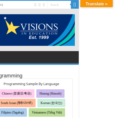
Translate »
acy
gramming
Programming Sample By Language
Chinese (普通话/粤语)
Hmong (Hmoob)
South Asian (हिंदी/ਪੰਜਾਬੀ)
Korean (한국인)
Filipino (Tagalog)
Vietnamese (Tiếng Việt)