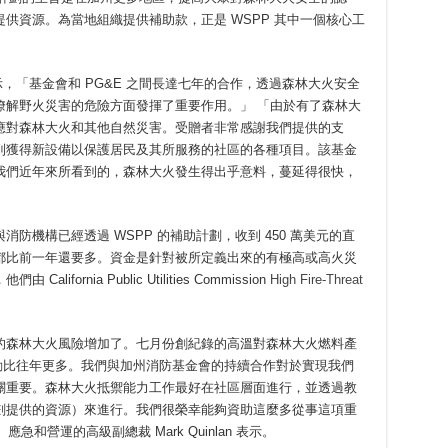
供資源。為當地組織提供補助款，正是 WSPP 其中一個核心工
z 表示，「基金會和 PG&E 之間長達七年的合作，透過森林大火安全
瞭解野火災害的危險方面發揮了重要作用。」 「由於有了森林大
應對森林大火和其他自然災害。受贈者非常感謝我們提供的支
到獲得新設備以保護居民及其所服務的社區的各種項目。該基金
我們近年來所看到的，森林大火發生得出乎意料，蔓延得很快，
門與消防機構已經透過 WSPP 的補助計劃，收到 450 萬美元的直
都比前一年還要多。資金是針對被所定義出來的有極高或高火災
rnia Public Utilities Commission
High Fire-Threat
的森林大火風險增加了。七月份創紀錄的高溫對森林大火燃料產
災活動比往年更多。我們與加州消防基金會的持續合作對於實現我們
關重要。森林大火抵禦能力工作最好在社區層面進行，並透過教
劃提供的資源）來進行。我們很榮幸能夠資助這麼多從事這項重
和營運的高級副總裁 Mark Quinlan 表示。