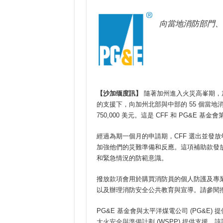
向當地消防部門、消
【沙加缅度訊】
隨著加州進入火災高峯期，加州消
的支援下，向加州北部與中部的 55 個當
750,000 美元。這是 CFF 和 PG&E
經過為期一個月的申請期，CFF 選出並發
加強他們的災難準備和反應。這項補助款發
和緊急情況的防範意識。
撥放款項會用於購買消防員的個人防護及專
以及辦理消防安全公共教育與宣導。請參閱
PG&E 基金會與太平洋煤電公司 (PG&E) 提
大火安全與準備計劃
(WSPP) 提供支援