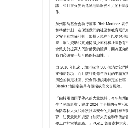
識，並且在火災高危險地區服務不足的社區提
作。
加州消防基金會執行董事 Rick Martine
和準備計劃，在保護我們的社區和教育居民
火安全和準備計劃，加州人現在可以更好地
持，幫助資助和實施從減少燃料和社區教育
會致力於提高人們對備災的認識，因為正如
我們必須盡一切可能保持韌性。」
自 2018 年以來，加州各地 368 個消防部
接補助款項，而且該計劃每年收到的申請案
風險的特定社區。資金目標鎖定特定的社區，他們由 Califo
District 地圖
定義具有極端或高火災風險。
「由於兩個雨季帶來的大量燃料，今年加州
生了乾燥影響，導致 2024 年全州的火
預防森林大火和維護社區安全的共同目標至
育、防災意識和資源（如野火安全和準備計
要工作的當地組織。」PG&E 負責森林大火、應急