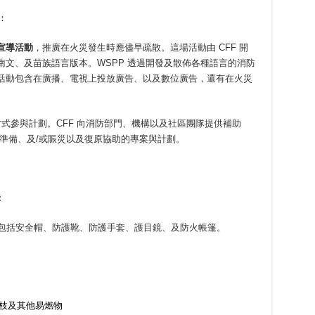
：
宣導活動
，推廣在火災發生時應儘早疏散。這場活動由 CFF 開
文、及苗族語言版本。WSPP 透過開發及散佈各種語言的消防
活動包含在廣播、電視上投放廣告、以及數位廣告，還有在火災
式參與計劃。CFF 向消防部門、機構以及社區團隊提供補助
準備、及/或賑災以及復原協助的專案與計劃。
：
)，包括安全帽、防護靴、防護手套、護目鏡、及防火帳篷。
樹枝及其他易燃物