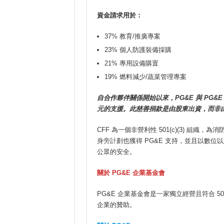
資金請求用於：
37% 教育/推廣專案
23% 個人防護裝備採購
21% 專用設備購置
19% 燃料減少/蔬菜管理專案
自合作夥伴關係開始以來，PG&E 與 PG&E
元的支援。此慈善捐款是由股東出資，而非由 
CFF 為一個非營利性 501(c)(3) 組織
身旁計劃
也獲得 PG&E 支持，並且以數
公眾的安全。
關於 PG&E 企業基金會
PG&E 企業基金會是一家獨立經營且符合 501
企業的贊助。