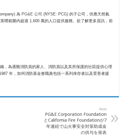
Company) 為
PG&E 公司
(NYSE: PCG) 的子公司，供應天然氣
平方英哩範圍內超過 1,600 萬的人口提供服務。欲了解更多資訊，前
3) 組織，為遇難消防員的家人、消防員以及其所保護的社區提供心理
1987 年，加州消防基金會職責包括一系列倖存者以及受害者援
Next
PG&E Corporation Foundation
とCalifornia Fire Foundationが7
年連続で山火事安全対策助成金
の供与を発表