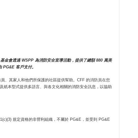
 基金會透過 WSPP 為消防安全宣導活動，提供了總額 880 萬美
PG&E 客戶支付。
，為消防員、其家人和他們所保護的社區提供幫助。CFF 的
消防員在您
位以及紙本型式提供多語言、與各文化相關的消防安全訊息，以協助
(c)(3) 規定資格的非營利組織，不屬於 PG&E，並受到 PG&E