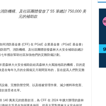
防機構、及社區團體發放了 55 筆總計 750,000 美
元的補助款
防基金會 (CFF) 在 PG&E 企業基金會（PG&E 基金會）
地消防部門、消防機構、及社區團體頒發森林大火安全補助款總計
 基金會第七年撥款幫助社區加強他們的災難防備計劃。
放年度森林大火安全補助款給高森林大火風險地區的機構，目的是
放是在每年九月的
全國備災月
期間宣布的，旨在提高人們對災難
業設備、完整防禦空間、以及植被管理作業、減少燃料和危害、
撥款接受者名單
。
供 140 萬美元的慈善款項，為 CFF 在 2024 年擴大辦理的
森林
。該計劃的主旨是在加州更多地區，提高大眾對森林大火安全的認