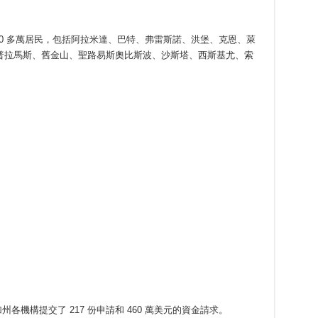
80 多萬居民，包括阿拉米達、巴特、弗雷斯諾、洪堡、克恩、萊
普拉馬斯、舊金山、聖路易斯奧比斯波、沙斯塔、西斯基尤、索
州各機構提交了 217 份申請和 460 萬美元的資金請求。