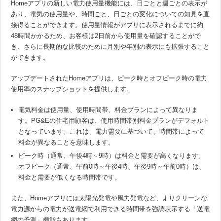
Homeアプリの新しい電力使用量機能には、日ごとと週ごとの表示が
あり、電気の使用量や、時間ごと、日ごとの変化についての知見を直
接得ることができます。使用量情報がアプリに表示されるまでに約
48時間かかるため、お客様は2日前から使用量を確認することがで
き、さらに長期的な比較のために月別や年別の表示にも拡張すること
ができます。
アップデートされたHomeアプリは、ピーク時とオフピーク時の電力
使用率のスナップショットを提供します。
電気料金は使用量、使用時間帯、料金プランによって異なりま
す。PG&Eの住宅用顧客は、使用時間帯別料金プランがデフォルト
となっています。これは、電力需要に基づいて、時間帯によって
料金が異なることを意味します。
ピーク時（通常、午後4時～9時）は料金と需要が高くなります。
オフピーク（通常、午前0時～午後4時、午後9時～午前0時）は、
料金と需要が低くなる時間帯です。
また、Homeアプリには太陽光発電や風力発電など、よりクリーンな
電力源からの電力が送電網で利用できる時間帯を強調表示する「送電
網の予測」機能もあります。