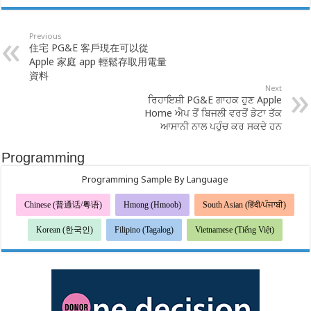
Previous
住宅 PG&E 客戶現在可以從
Apple 家庭 app 輕鬆存取用電量
資料
Next
ਰਿਹਾਇਸ਼ੀ PG&E ਗਾਹਕ ਹੁਣ Apple
Home ਐਪ ਤੋਂ ਬਿਜਲੀ ਵਰਤੋਂ ਡੇਟਾ ਤੱਕ
ਆਸਾਨੀ ਨਾਲ ਪਹੁੰਚ ਕਰ ਸਕਦੇ ਹਨ
Programming
Programming Sample By Language
Chinese (普通话/粤语)
Hmong (Hmoob)
South Asian (हिंदी/ਪੰਜਾਬੀ)
Korean (한국인)
Filipino (Tagalog)
Vietnamese (Tiếng Việt)