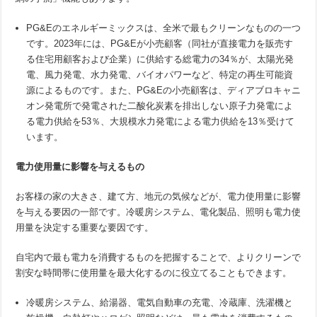
PG&Eのエネルギーミックスは、全米で最もクリーンなものの一つ
です。2023年には、PG&Eが小売顧客（同社が直接電力を販売す
る住宅用顧客および企業）に供給する総電力の34％が、太陽光発
電、風力発電、水力発電、バイオパワーなど、特定の再生可能資
源によるものです。また、PG&Eの小売顧客は、ディアブロキャニ
オン発電所で発電された二酸化炭素を排出しない原子力発電によ
る電力供給を53％、大規模水力発電による電力供給を13％受けて
います。
電力使用量に影響を与えるもの
お客様の家の大きさ、建て方、地元の気候などが、電力使用量に影響
を与える要因の一部です。冷暖房システム、電化製品、照明も電力使
用量を決定する重要な要因です。
自宅内で最も電力を消費するものを把握することで、よりクリーンで
割安な時間帯に使用量を最大化するのに役立てることもできます。
冷暖房システム、給湯器、電気自動車の充電、冷蔵庫、洗濯機と