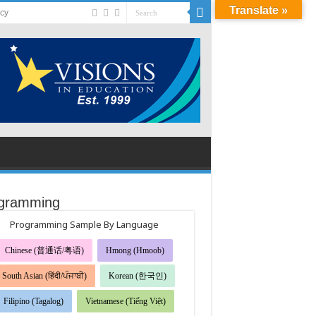
Translate »
acy
gramming
Programming Sample By Language
Chinese (普通话/粤语)
Hmong (Hmoob)
South Asian (हिंदी/ਪੰਜਾਬੀ)
Korean (한국인)
Filipino (Tagalog)
Vietnamese (Tiếng Việt)