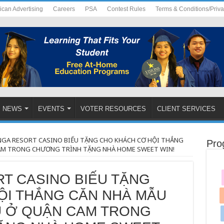
ican Advertising
Careers
PSA
Contest Rules
Terms & Conditions/Priv
NEWS
EVENTS
VOTER RESOURCES
CLIENT SERVICES
GA RESORT CASINO BIẾU TẶNG CHO KHÁCH CƠ HỘI THẮNG
Pro
 CAM TRONG CHƯƠNG TRÌNH TẶNG NHÀ HOME SWEET WIN!
T CASINO BIẾU TẶNG
ỘI THẮNG CĂN NHÀ MẪU
ỆU Ở QUẬN CAM TRONG