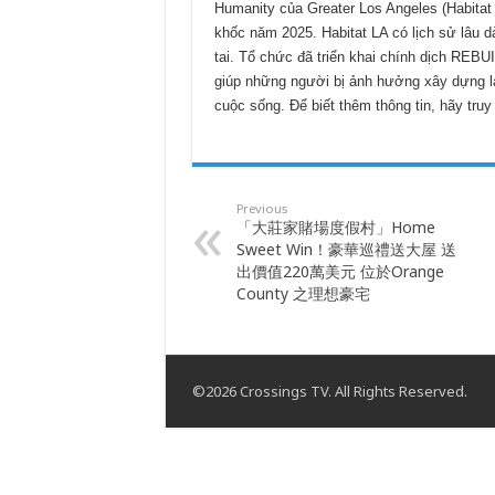
Humanity của Greater Los Angeles (Habitat L
khốc năm 2025. Habitat LA có lịch sử lâu dà
tai. Tổ chức đã triển khai chính dịch RE
giúp những người bị ảnh hưởng xây dựng lại
cuộc sống. Để biết thêm thông tin, hãy tru
Previous
「大莊家賭場度假村」Home
Sweet Win！豪華巡禮送大屋 送
出價值220萬美元 位於Orange
County 之理想豪宅
©2026 Crossings TV. All Rights Reserved.