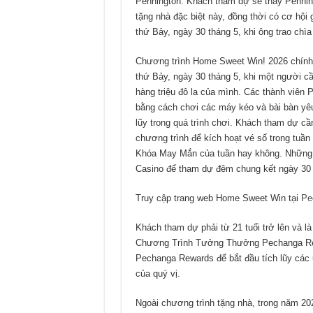
Pennington. Khách tham dự sẽ thấy Penning
tặng nhà đặc biệt này, đồng thời có cơ hội 
thứ Bảy, ngày 30 tháng 5, khi ông trao chìa
Chương trình Home Sweet Win! 2026 chính t
thứ Bảy, ngày 30 tháng 5, khi một người
hàng triệu đô la của mình. Các thành viên
bằng cách chơi các máy kéo và bài bàn yêu
lũy trong quá trình chơi. Khách tham dự cầ
chương trình để kích hoạt vé số trong tuầ
Khóa May Mắn của tuần hay không. Những 
Casino để tham dự đêm chung kết ngày 30 
Truy cập trang web Home Sweet Win tại
Pe
Khách tham dự phải từ 21 tuổi trở lên và 
Chương Trình Tưởng Thưởng Pechanga Rewa
Pechanga Rewards để bắt đầu tích lũy các ư
của quý vị.
Ngoài chương trình tặng nhà, trong năm 20