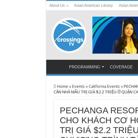
About Us
Asian American Library
Asian Amer
PROGRAMMING
COVERAGE
Home
»
Events
»
California Events
»
PECHAN
CĂN NHÀ MẪU TRỊ GIÁ $2.2 TRIỆU Ở QUẬN
PECHANGA RESOR
CHO KHÁCH CƠ H
TRỊ GIÁ $2.2 TRI