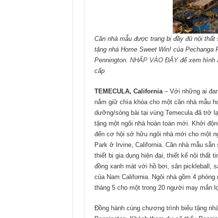
Căn nhà mẫu được trang bị đầy đủ nội thất
tặng nhà Home Sweet Win! của Pechanga Re
Pennington.
NHẤP VÀO ĐÂY
để xem hình ả
cấp
TEMECULA, California
– Với những ai đa
nắm giữ chìa khóa cho một căn nhà mẫu hoà
dưỡng/sòng bài tại vùng Temecula đã trở l
tặng một ngôi nhà hoàn toàn mới. Khởi độ
đến cơ hội sở hữu ngôi nhà mới cho một n
Park ở Irvine, California. Căn nhà mẫu sẵ
thiết bị gia dụng hiện đại, thiết kế nội thấ
đồng xanh mát với hồ bơi, sân pickleball, 
của Nam California. Ngôi nhà gồm 4 phòng
tháng 5 cho một trong 20 người may mắn lọ
Đồng hành cùng chương trình biếu tặng nhà