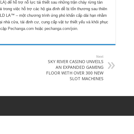
A) để hỗ trợ nỗ lực tái thiết sau những trận cháy rừng tàn
i trong việc hỗ trợ các hộ gia đình dễ bị tổn thương sau thiên
BUILD LA™ – một chương trình ứng phó khẩn cấp dài hạn nhằm
 nhà cửa, tái định cư, cung cấp vật tư thiết yếu và khôi phục
y cập
Pechanga.com
hoặc
pechanga.com/join
.
Next
SKY RIVER CASINO UNVEILS
AN EXPANDED GAMING
FLOOR WITH OVER 300 NEW
SLOT MACHINES