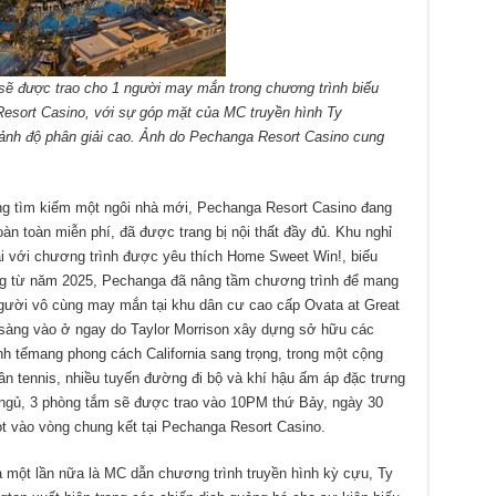
 sẽ được trao cho 1 người may mắn trong chương trình biếu
sort Casino, với sự góp mặt của MC truyền hình Ty
nh độ phân giải cao. Ảnh do Pechanga Resort Casino cung
ng tìm kiếm một ngôi nhà mới, Pechanga Resort Casino đang
n toàn miễn phí, đã được trang bị nội thất đầy đủ. Khu nghỉ
ại với chương trình được yêu thích Home Sweet Win!, biếu
ng từ năm 2025, Pechanga đã nâng tầm chương trình để mang
gười vô cùng may mắn tại khu dân cư cao cấp Ovata at Great
n sàng vào ở ngay do Taylor Morrison xây dựng sở hữu các
t tinh tếmang phong cách California sang trọng, trong một cộng
sân tennis, nhiều tuyến đường đi bộ và khí hậu ấm áp đặc trưng
 ngủ, 3 phòng tắm sẽ được trao vào 10PM thứ Bảy, ngày 30
t vào vòng chung kết tại Pechanga Resort Casino.
 một lần nữa là MC dẫn chương trình truyền hình kỳ cựu, Ty