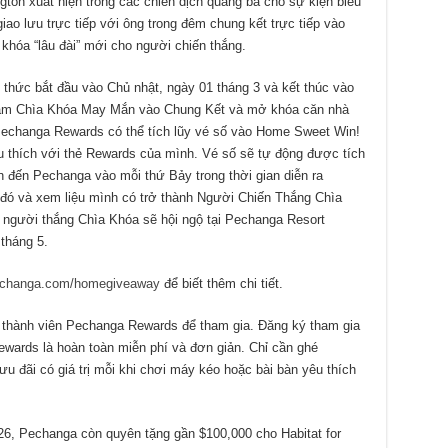
ton xuất hiện trong các chiến dịch quảng bá cho sự kiện biếu
giao lưu trực tiếp với ông trong đêm chung kết trực tiếp vào
 khóa “lâu đài” mới cho người chiến thắng.
hức bắt đầu vào Chủ nhật, ngày 01 tháng 3 và kết thúc vào
 cầm Chìa Khóa May Mắn vào Chung Kết và mở khóa căn nhà
 Pechanga Rewards có thể tích lũy vé số vào Home Sweet Win!
 thích với thẻ Rewards của mình. Vé số sẽ tự động được tích
n đến Pechanga vào mỗi thứ Bảy trong thời gian diễn ra
n đó và xem liệu mình có trở thành Người Chiến Thắng Chìa
người thắng Chìa Khóa sẽ hội ngộ tại Pechanga Resort
tháng 5.
changa.com/homegiveaway
để biết thêm chi tiết.
là thành viên Pechanga Rewards để tham gia. Đăng ký tham gia
rds là hoàn toàn miễn phí và đơn giản. Chỉ cần ghé
u đãi có giá trị mỗi khi chơi máy kéo hoặc bài bàn yêu thích
26, Pechanga còn quyên tặng gần $100,000 cho Habitat for