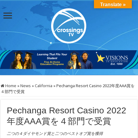
Translate »
Home
»
News
»
California
»
Pechanga Resort Casino 2022年度AAA賞を
４部門で受賞
Pechanga Resort Casino 2022
年度AAA賞を４部門で受賞
二つの４ダイヤモンド賞と二つのベストオブ賞を獲得