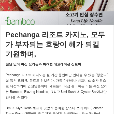
Pechanga
리조트
카지노
,
모두
가
부자되는
호랑이
해가
되길
기원하며
,
설날
맞이
특선
요리들과
화려한
데코레이션
선보여
Pechanga 리조트 카지노는 설 기간 동안에만 만나볼 수 있는 “행운의”
설 특선 요리 및 음료도 선보인다. 가족 만찬이나 비즈니스 오찬 용으
로 대접하기에 안성맞춤이다. 셰프들이 직접 준비하는 이들 특선 요리
는 Bamboo, Blazing Noodles, 그리고 Umi Sushi & Oyster Bar에서만
만나볼 수 있다.
Umi의 Kiyo Ikeda 셰프가 맛있게 준비한 랍스터 쓰리 웨이(Lobster
Three Ways ($98))와, 닭고기가 들어간 찰밥(Sticky Rice Stuffed