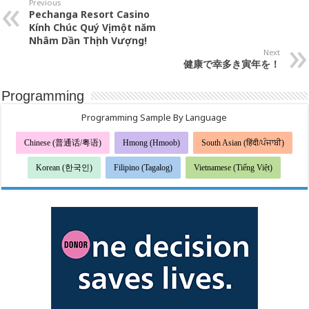
Previous
Pechanga Resort Casino
Kính Chúc Quý Vị một năm
Nhâm Dần Thịnh Vượng!
Next
健康で幸多き
寅
年を！
Programming
Programming Sample By Language
Chinese (普通话/粤语)
Hmong (Hmoob)
South Asian (हिंदी/ਪੰਜਾਬੀ)
Korean (한국인)
Filipino (Tagalog)
Vietnamese (Tiếng Việt)