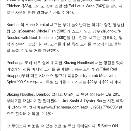
Chicken ($58)), 그리고 장어 연잎 쌈(Eel Lotus Wrap ($42))은 분명 새
로운 차원의 만찬 경험을 선사할 것이다.
Bamboo의 Marie Surakul 셰프는 부가 늘어난다는 의미가 담긴 통생선
찜 요리(Steamed Whole Fish ($98))와 소고기 안심 장수면(Long-Life
Noodles with Beef Tenderloin ($38))을 선보인다. 셰프는 ‘면요리는 행
복과 장수의 상징’이라며, 고객들이 설 특선 요리를 먹으며 바로 행복
을 느낄 수 있을 거라 자신했다.
Pechanga 로비 바로 옆에 위치한 Blazing Noodles에서는 명절을 맞아
여덟개의 전통 아시안 요리를 준비했다. 붉은 도미 튀김(Fried Red
Snapper)부터 매운 XO 소스 양고기 볶음(Stir-fry Lamb Meat with
Spicy XO Sauce)까지, 특별 요리들의 가격대는 $22부터 $92 사이다.
Blazing Noodles, Bamboo 그리고 Umi의 설 특선 요리들은 1월 28일
부터 2월 13일까지만 판매된다. Umi Sushi & Oyster Bar는 사전 예약
이 권장되며, 웹사이트(
www.Pechanga.com/eat
)나, (951) 770-8504번
으로 전화해 예약할 수 있다.
그 무엇보다 빼놓을 수 없는 것은 설 특선 칵테일이다. 5 Spice Old