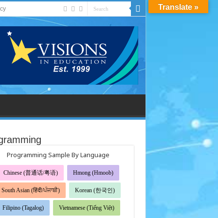
Translate »
acy
gramming
Programming Sample By Language
Chinese (普通话/粤语)
Hmong (Hmoob)
South Asian (हिंदी/ਪੰਜਾਬੀ)
Korean (한국인)
Filipino (Tagalog)
Vietnamese (Tiếng Việt)