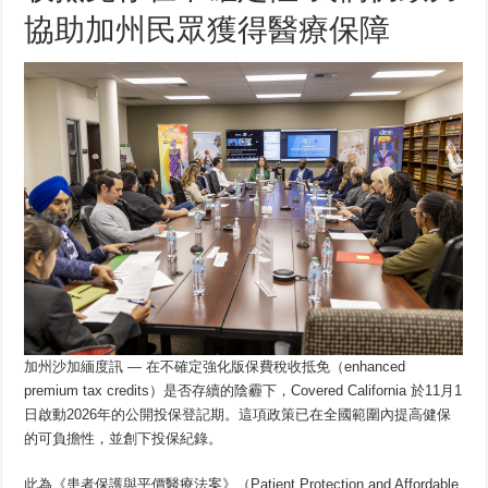
協助加州民眾獲得醫療保障
加州沙加緬度訊 — 在不確定強化版保費稅收抵免（enhanced
premium tax credits）是否存續的陰霾下，Covered California 於11月1
日啟動2026年的公開投保登記期。這項政策已在全國範圍內提高健保
的可負擔性，並創下投保紀錄。
此為《患者保護與平價醫療法案》（Patient Protection and Affordable