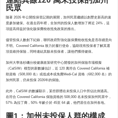
民眾
隨著 2026 年公開投保登記期的展開，加州民眾繼續以創歷史新高的速
度參加健保。在過去四年裡，全加州的投保人數增加了將近 24%，這
項提高得益於強化版保費稅收抵免政策的推出。
儘管投保人數創下紀錄，聯邦政府對強化版保費稅收抵免是否存續意向
不明。Covered California 致力於履行使命，協助現有投保者了解其選
項並維持保險，同時連結其餘未投保者，讓他們獲得健保。
加州大學洛杉磯分校健康政策研究中心開發的加州保險市場模擬
（CalSIM）模型的新數據估計，近 120 萬符合 Covered California 補
助資格（508,000 名）或低成本或免費Medi-Cal 資格（682,000 名）的
加州民眾，仍未投保 2026年的保險。
此外，CalSIM 的數據顯示，某些群體在未投保人口中所佔比例過高。
在符合 Covered California 保險資格的 508,000 名未投保加州民眾中，
57% 為拉丁裔，50% 年齡介於 45至 64 歲，他們居住在加州各地。
圖1：加州未投保人群的構成