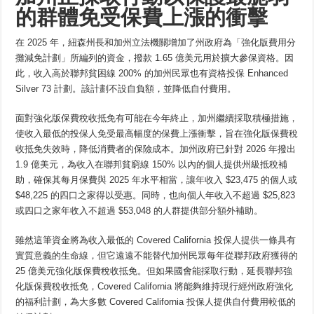
的群體免受保費上漲的衝擊
在 2025 年，紐森州長和加州立法機關增加了州政府為「強化版費用分
攤減免計劃」所編列的資金，撥款 1.65 億美元用於擴大參保資格。因
此，收入高於聯邦貧困線 200% 的加州民眾也有資格投保 Enhanced
Silver 73 計劃。該計劃不設自負額，並降低自付費用。
面對強化版保費稅收抵免有可能在今年終止，加州繼續採取積極措施，
使收入最低的投保人免受最高幅度的保費上漲衝擊，旨在強化版保費稅
收抵免失效時，降低消費者的保險成本。加州政府已針對 2026 年撥出
1.9 億美元，為收入在聯邦貧窮線 150% 以內的個人提供州級抵稅補
助，確保其每月保費與 2025 年水平相當，讓年收入 $23,475 的個人或
$48,225 的四口之家得以受惠。同時，也向個人年收入不超過 $25,823
或四口之家年收入不超過 $53,048 的人群提供部分額外補助。
雖然這筆資金將為收入最低的 Covered California 投保人提供一條具有
實質意義的生命線，但它遠遠不能替代加州民眾每年從聯邦政府獲得的
25 億美元強化版保費稅收抵免。但如果國會能採取行動，延長聯邦強
化版保費稅收抵免，Covered California 將能夠維持現行經州政府強化
的福利計劃，為大多數 Covered California 投保人提供自付費用較低的