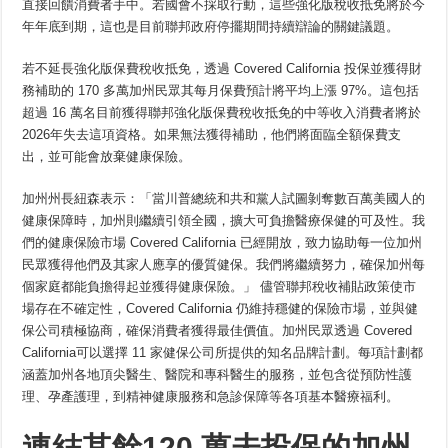
直接回饋消費者手中。若國會不採取行動，這些強化版稅收抵免將於今
年年底到期，這也是目前聯邦政府停擺期間持續辯論的關鍵議題。
若不延長強化版保費稅收抵免，透過 Covered California 投保並獲得財
務補助的 170 多萬加州民眾其每月保費預計將平均上漲 97%。這包括
超過 16 萬名目前獲得聯邦強化版保費稅收抵免的中等收入消費者將於
2026年失去這項資格。如果無法獲得補助，他們將面臨全額保費支
出，並可能會放棄健康保險。
加州州長紐森表示：「當川普總統和共和黨人試圖剝奪數百萬美國人的
健康保障時，加州則繼續引領全國，擴大可負擔醫療保健的可及性。我
們的健康保險市場 Covered California 已經開放，致力協助每一位加州
民眾獲得他們及其家人應享的優質健保。我們將繼續努力，確保加州每
個家庭都能負擔得起並獲得健康保險。」 儘管聯邦稅收補貼政策使市
場存在不確定性，Covered California 仍維持穩健的保險市場，並與健
保公司積極協商，確保消費者獲得最佳價值。加州民眾透過 Covered
California可以選擇 11 家健保公司所提供的知名品牌計劃。每項計劃都
涵蓋加州各地頂尖醫生、醫院和專科醫生的服務，並包含從預防性護
理、孕產護理，到精神健康服務和急診保障等各項基本醫療福利。
連結其餘120 萬未投保的加州