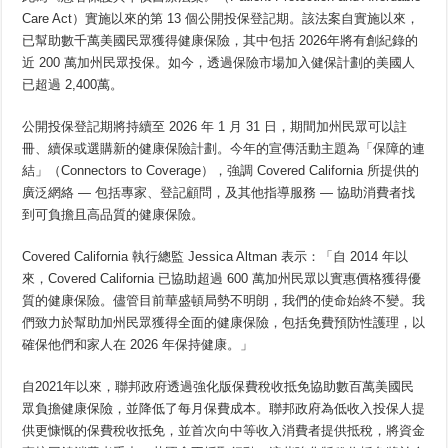
Care Act）實施以來的第 13 個公開投保登記期。該法案自實施以來，
已幫助數千萬美國民眾獲得健康保險，其中包括 2026年將有創紀錄的
近 200 萬加州民眾投保。如今，透過保險市場加入健保計劃的美國人
已超過 2,400萬。
公開投保登記期將持續至 2026 年 1 月 31 日，期間加州民眾可以註
冊、續保或選購新的健康保險計劃。今年的宣傳活動主題為「保障的連
結」（Connectors to Coverage），強調 Covered California 所提供的
廣泛網絡 — 包括專家、登記顧問，及其他指導服務 — 協助消費者找
到可負擔且高品質的健康保險。
Covered California 執行總監 Jessica Altman 表示：「自 2014 年以
來，Covered California 已協助超過 600 萬加州民眾以實惠價格獲得優
質的健康保險。儘管目前華盛頓局勢不明朗，我們的使命始終不變。我
們致力於幫助加州民眾獲得全面的健康保險，包括免費預防性護理，以
確保他們和家人在 2026 年保持健康。」
自2021年以來，聯邦政府透過強化版保費稅收抵免協助數百萬美國民
眾負擔健康保險，並降低了每月保費成本。聯邦政府為低收入投保人提
供更慷慨的保費稅收抵免，並首次向中等收入消費者提供抵稅，將資金