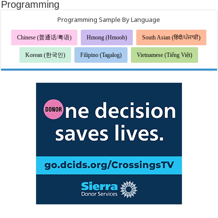
Programming
Programming Sample By Language
Chinese (普通话/粤语)
Hmong (Hmoob)
South Asian (हिंदी/ਪੰਜਾਬੀ)
Korean (한국인)
Filipino (Tagalog)
Vietnamese (Tiếng Việt)