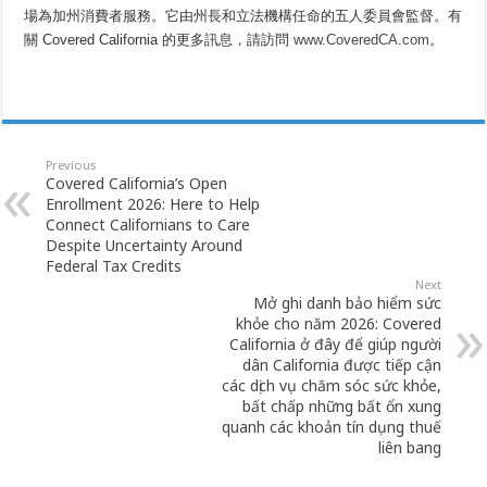
場為加州消費者服務。它由州長和立法機構任命的五人委員會監督。有
關 Covered California 的更多訊息，請訪問
www.CoveredCA.com
。
Previous
Covered California’s Open
Enrollment 2026: Here to Help
Connect Californians to Care
Despite Uncertainty Around
Federal Tax Credits
Next
Mở ghi danh bảo hiểm sức
khỏe cho năm 2026: Covered
California ở đây để giúp người
dân California được tiếp cận
các dịch vụ chăm sóc sức khỏe,
bất chấp những bất ổn xung
quanh các khoản tín dụng thuế
liên bang