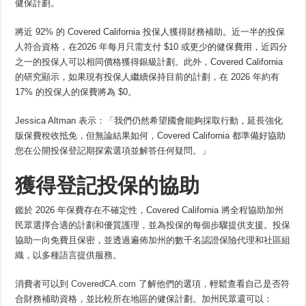
健保計劃。
將近 92% 的 Covered California 投保人獲得財務補助。近一半的投保
人符合資格，在2026 年每月只需支付 $10 或更少的健保費用，近四分
之一的投保人可以相同價格獲得銀級計劃。此外，Covered California
的研究顯示，如果現有投保人繼續保持目前的計劃，在 2026 年約有
17% 的投保人的保費將為 $0。
Jessica Altman 表示：「我們仍然希望國會能夠採取行動，延長強化
版保費稅收抵免，但無論結果如何，Covered California 都準備好協助
您在公開投保登記期探索選項並解答任何疑問。」
獲得登記投保的協助
鑑於 2026 年保費存在不確定性，Covered California 將全程協助加州
民眾選擇合適的計劃和優質護理，並為投保的每個步驟提供支援。投保
協助一向免費且保密，並透過遍佈加州的數千名認證保險代理和社區組
織，以多種語言提供服務。
消費者可以到
CoveredCA.com
了解他們的選項，輕鬆查看自己是否符
合財務補助資格，並比較所在地區的健保計劃。加州民眾還可以：