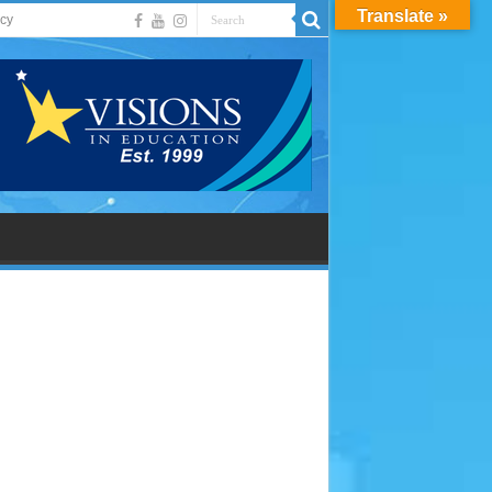
Translate »
acy