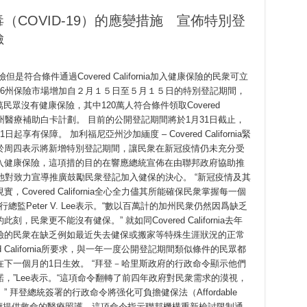
COVID-19）的應變措施 宣佈特別登
險
險但是符合條件通過Covered California加入健康保險的民衆可立
36州保險市場增加自２月１５日至５月１５日的特別登記期間，
民眾沒有健康保險，其中120萬人符合條件領取Covered
-Cal加州醫療補助白卡計劃。 目前的公開登記期間將於1月31日截止，
保障。 加利福尼亞州沙加緬度 – Covered California緊
於周四表示將新增特別登記期間，讓民衆在新冠疫情仍未充分受
入健康保險，這項措的目的在響應總統宣佈在由聯邦政府協助推
他對致力宣導推廣鼓勵民衆登記加入健保的決心。 “新冠疫情及其
overed California全心全力儘其所能確保民衆掌握每一個
nia執行總監Peter V. Lee表示。“數以百萬計的加州民衆仍然因爲缺乏
衆更不能沒有健保。” 就如同Covered California去年
險的民衆在缺乏例如最近失去健保或搬家等特殊生涯狀況的正常
 California所要求，與一年一度公開登記期間類似條件的民眾都
下一個月的1日生效。 “拜登－哈里斯政府的行政命令顯示他們
，”Lee表示。“這項命令翻轉了前四年政府對民衆需求的漠視，
拜登總統簽署的行政命令將强化可負擔健保法（Affordable
們繼續提供救命的醫療照護。這項命令指示聯邦機構重新檢討限制通