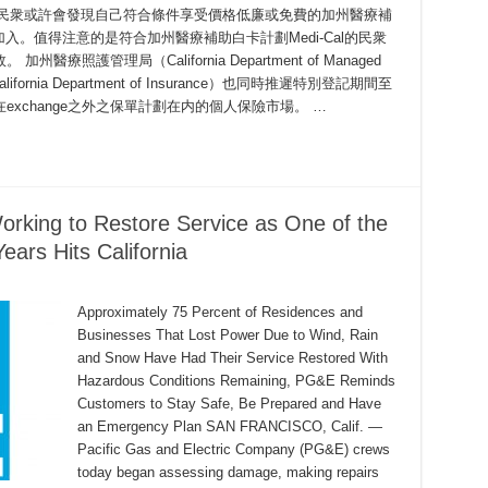
登記加保的民衆或許會發現自己符合條件享受價格低廉或免費的加州醫療補
記加入。值得注意的是符合加州醫療補助白卡計劃Medi-Cal的民衆
照護管理局（California Department of Managed
ifornia Department of Insurance）也同時推遲特別登記期間至
xchange之外之保單計劃在内的個人保險市場。 …
king to Restore Service as One of the
ears Hits California
Approximately 75 Percent of Residences and
Businesses That Lost Power Due to Wind, Rain
and Snow Have Had Their Service Restored With
Hazardous Conditions Remaining, PG&E Reminds
Customers to Stay Safe, Be Prepared and Have
an Emergency Plan SAN FRANCISCO, Calif. —
Pacific Gas and Electric Company (PG&E) crews
today began assessing damage, making repairs