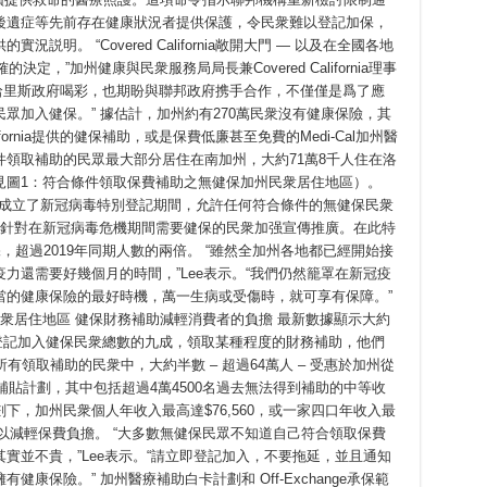
後遺症等先前存在健康狀況者提供保護，令民衆難以登記加保，
明。 “Covered California敞開大門 — 以及在全國各地
定，”加州健康與民衆服務局局長兼Covered California理事
拜登-哈里斯政府喝彩，也期盼與聯邦政府携手合作，不僅僅是爲了應
眾加入健保。” 據估計，加州約有270萬民衆沒有健康保險，其
lifornia提供的健保補助，或是保費低廉甚至免費的Medi-Cal加州醫
領取補助的民眾最大部分居住在南加州，大約71萬8千人住在洛
見圖1：符合條件領取保費補助之無健保加州民衆居住地區）。
0日至8月31日成立了新冠病毒特別登記期間，允許任何符合條件的無健保民衆
，針對在新冠病毒危機期間需要健保的民衆加强宣傳推廣。在此特
，超過2019年同期人數的兩倍。 “雖然全加州各地都已經開始接
力還需要好幾個月的時間，”Lee表示。“我們仍然籠罩在新冠疫
當的健康保險的最好時機，萬一生病或受傷時，就可享有保障。”
衆居住地區 健保財務補助減輕消費者的負擔 最新數據顯示大約
fornia登記加入健保民衆總數的九成，領取某種程度的財務補助，他們
有領取補助的民衆中，大約半數 – 超過64萬人 – 受惠於加州從
補貼計劃，其中包括超過4萬4500名過去無法得到補助的中等收
，加州民衆個人年收入最高達$76,560，或一家四口年收入最
取補助以減輕保費負擔。 “大多數無健保民眾不知道自己符合領取保費
實並不貴，”Lee表示。“請立即登記加入，不要拖延，並且通知
康保險。” 加州醫療補助白卡計劃和 Off-Exchange承保範