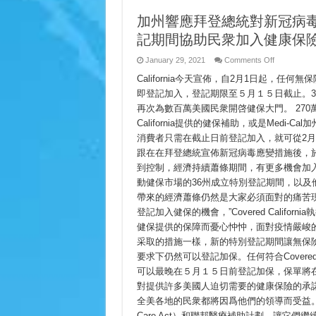
加州響應拜登總統對新冠病毒（
記期間協助民衆加入健康保
on
January 29, 2021
Comments Off
加
California今天宣佈，自2月1日起，任何無保
州
響
即登記加入，登記期限至５月１５日截止。
應
再次為數百萬美國民衆開啓健保大門。 270萬
拜
登
California提供的健保補助，或是Medi
總
消費者只需在截止日前登記加入，就可從2月1日起享有
統
跟在在拜登總統宣佈新冠病毒應變措施後，
對
新
到控制，經濟持續蕭條期間，有更多機會加
冠
動健保市場的36州成立特別登記期間，以及
病
毒
帶來的經濟蕭條仍然是大家必須面對的痛苦現實，C
（COVID-
登記加入健保的機會，”Covered Califor
19）
健保提供的保障而憂心忡忡，面對疫情嚴峻的此刻，民
的
應
采取的措施一樣，新的特別登記期間讓無保
變
要求下仍然可以登記加保。任何符合Covered
措
施
可以最晚在５月１５日前登記加保，保單將在
宣
對提供許多美國人迫切需要的健康保險的承諾
佈
全美各地的民衆都將因爲他們的領導而受益。” 
特
別
Care Act）和聯邦醫療補助計劃，讓它