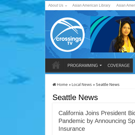
About Us
Asian American Library
Asian Amer
PROGRAMMING
COVERAGE
Home
»
Local News
»
Seattle News
Seattle News
California Joins President 
Pandemic by Announcing Spe
Insurance