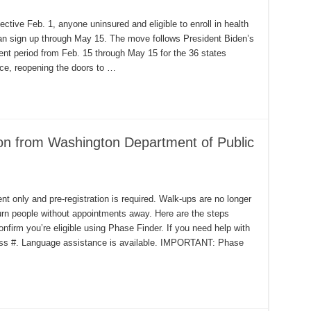
ctive Feb. 1, anyone uninsured and eligible to enroll in health
an sign up through May 15. The move follows President Biden’s
ment period from Feb. 15 through May 15 for the 36 states
ace, reopening the doors to …
on from Washington Department of Public
t only and pre-registration is required. Walk-ups are no longer
urn people without appointments away. Here are the steps
onfirm you’re eligible using Phase Finder. If you need help with
ress #. Language assistance is available. IMPORTANT: Phase