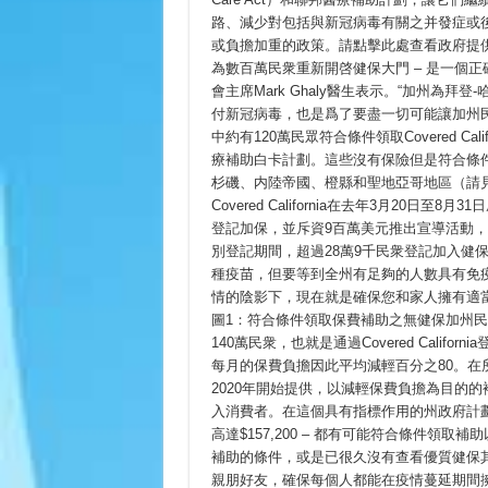
登
路、減少對包括與新冠病毒有關之并發症或
記
期
或負擔加重的政策。請點擊此處查看政府提供的實況説
間
為數百萬民衆重新開啓健保大門 – 是一個正確的決
協
會主席Mark Ghaly醫生表示。“加州為
助
民
付新冠病毒，也是爲了要盡一切可能讓加州民
衆
中約有120萬民眾符合條件領取Covered Ca
加
入
療補助白卡計劃。這些沒有保險但是符合條件
健
杉磯、内陸帝國、橙縣和聖地亞哥地區（請
康
Covered California在去年3月2
保
險
登記加保，並斥資9百萬美元推出宣導活動
別登記期間，超過28萬9千民衆登記加入健保
種疫苗，但要等到全州有足夠的人數具有免疫
情的陰影下，現在就是確保您和家人擁有適
圖1：符合條件領取保費補助之無健保加州民
140萬民衆，也就是通過Covered Cali
每月的保費負擔因此平均減輕百分之80。在所
2020年開始提供，以減輕保費負擔為目的的
入消費者。在這個具有指標作用的州政府計劃下
高達$157,200 – 都有可能符合條件領
補助的條件，或是已很久沒有查看優質健保其
親朋好友，確保每個人都能在疫情蔓延期間擁有健