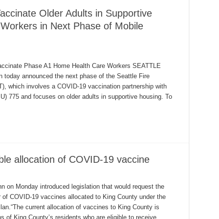
accinate Older Adults in Supportive
Workers in Next Phase of Mobile
o Vaccinate Phase A1 Home Health Care Workers SEATTLE
 today announced the next phase of the Seattle Fire
, which involves a COVID-19 vaccination partnership with
U) 775 and focuses on older adults in supportive housing. To
ble allocation of COVID-19 vaccine
 on Monday introduced legislation that would request the
 of COVID-19 vaccines allocated to King County under the
lan.“The current allocation of vaccines to King County is
hs of King County’s residents who are eligible to receive …