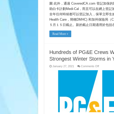
圍 此外，通過 CoveredCA.com 
助白卡計劃Medi-Cal，而且可以在網上登
全年任何時候都可以登記加入，保單立即生效。 加州醫療
Health Care，簡稱DMHC) 和加州保險局（Cal
５月１５日截止。新的截止日期適用於包括在e
Read More »
Hundreds of PG&E Crews Wor
Strongest Winter Storms in Y
on
January 27, 2021
Comments Off
Hundreds
of
PG&E
Crews
Working
to
Restore
Service
as
One
of
the
Strongest
Winter
Storms