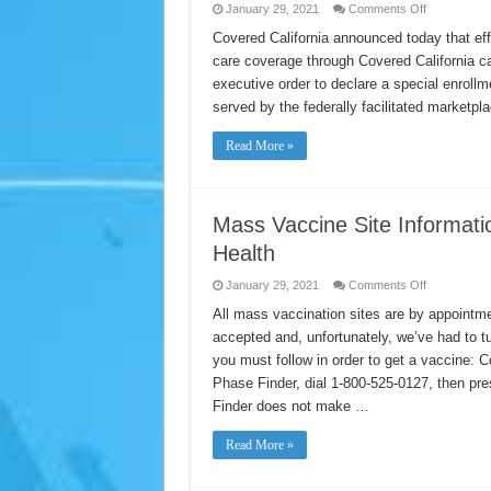
on
January 29, 2021
Comments Off
California
Joins
Covered California announced today that effe
President
care coverage through Covered California c
Biden
in
executive order to declare a special enroll
Responding
to
served by the federally facilitated marketpl
COVID-
19
Pandemic
Read More »
by
Announcing
Special
Enrollment
to
Help
Mass Vaccine Site Informati
People
Get
Health
Insurance
on
January 29, 2021
Comments Off
Mass
Vaccine
All mass vaccination sites are by appointmen
Site
accepted and, unfortunately, we’ve had to t
Information
from
you must follow in order to get a vaccine: C
Washington
Department
Phase Finder, dial 1-800-525-0127, then p
of
Public
Finder does not make …
Health
Read More »