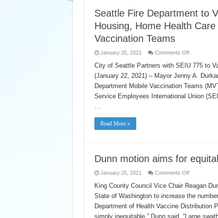
Seattle Fire Department to V
Housing, Home Health Care 
Vaccination Teams
on
January 25, 2021
Comments Off
Seattle
Fire
City of Seattle Partners with SEIU 775 t
Department
(January 22, 2021) – Mayor Jenny A. Durkan
to
Vaccinate
Department Mobile Vaccination Teams (MVT)
Older
Adults
Service Employees International Union (SEI
in
Supportive
…
Housing,
Home
Health
Read More »
Care
Workers
in
Next
Phase
Dunn motion aims for equita
of
Mobile
Vaccination
on
January 25, 2021
Comments Off
Teams
Dunn
motion
King County Council Vice Chair Reagan Dunn
aims
State of Washington to increase the number
for
equitable
Department of Health Vaccine Distribution P
allocation
of
simply inequitable,” Dunn said. “Large swat