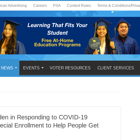
ican Advertising
Careers
PSA
Contest Rules
Terms & Conditions/Priv
NEWS
EVENTS
VOTER RESOURCES
CLIENT SERVICES
Biden in Responding to COVID-19
cial Enrollment to Help People Get