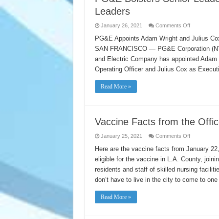
Leaders
on
January 26, 2021
Comments Off
PG&E
Bolsters
PG&E Appoints Adam Wright and Julius Cox
Senior
SAN FRANCISCO — PG&E Corporation (NYSE
Leadership
Team
and Electric Company has appointed Adam W
with
Proven
Operating Officer and Julius Cox as Execut
Industry
Leaders
Read More »
Vaccine Facts from the Offic
on
January 25, 2021
Comments Off
Vaccine
Facts
Here are the vaccine facts from January 22
from
eligible for the vaccine in L.A. County, join
the
Office
residents and staff of skilled nursing facili
of
Mayor
don’t have to live in the city to come to one
Garcetti
–
1/22/21
Read More »