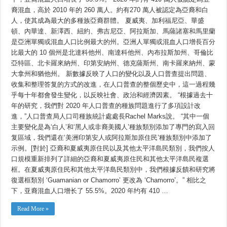
裔混血，高於 2010 年的 260 萬人。約有270 萬人被認定為亞裔和白
人，使其成為最大的多種族亞裔群體。 夏威夷、加利福尼亞、華盛
頓、內華達、新澤西、紐約、弗吉尼亞、阿拉斯加、馬薩諸塞和馬里蘭
是亞洲單獨或混血人口比例最大的州。亞洲人單獨或混血人口增長百分
比最大的 10 個州是北達科他州、南達科他州、內布拉斯加州、哥倫比
亞特區、北卡羅來納州、印第安納州、德克薩斯州、南卡羅來納州、蒙
大拿州和猶他州。 新數據反映了人口的變化以及人口普查提出問題、
收集和整理答复的方式的改進，在人口普查的整個歷史中，這一過程幾
乎每十年都會發生變化，以反映社會、政治和經濟因素。 “根據過去十
年的研究，我們對 2020 年人口普查的種族問題進行了多項設計改
進，”人口普查局人口司種族統計處處長Rachel Marks說。 “其中一個
主要變化是為‘白人’和‘黑人或非裔美國人’種族類別添加了專門的寫入回
复區域，我們還在‘美洲印第安人或阿拉斯加原住民’種族類別中添加了
示例。[對於] 亞裔和夏威夷原住民以及其他太平洋島民類別，我們按人
口規模重新排列了詳細的亞裔和夏威夷原住民和其他太平洋島民複選
框。在夏威夷原住民和其他太平洋島民類別中，我們根據反饋和研究將
復選框類別 ‘Guamanian or Chamorro’ 更改為 ‘Chamorro’。” 相比之
下，亚裔混血人口增长了 55.5%。2020 年约有 410 …
Read More »