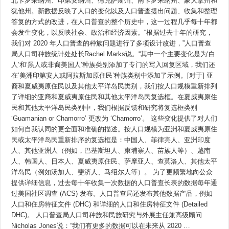
北卡罗来纳州、印第安纳州、德克萨斯州、南卡罗来纳州、蒙大拿州和
犹他州。新数据反映了人口的变化以及人口普查提出问题、收集和整理
答复的方式的改进，在人口普查的整个历史中，这一过程几乎每十年都
会发生变化，以反映社会、政治和经济因素。“根据过去十年的研究，
我们对 2020 年人口普查的种族问题进行了多项设计改进，”人口普查
局人口司种族统计处处长Rachel Marks说。“其中一个主要变化是为‘白
人’和‘黑人或非裔美国人’种族类别添加了专门的写入回复区域，我们还
在‘美洲印第安人或阿拉斯加原住民’种族类别中添加了示例。[对于] 亚
裔和夏威夷原住民以及其他太平洋岛民类别，我们按人口规模重新排列
了详细的亚裔和夏威夷原住民和其他太平洋岛民复选框。在夏威夷原住
民和其他太平洋岛民类别中，我们根据反馈和研究将复选框类别
‘Guamanian or Chamorro’ 更改为 ‘Chamorro’。 这些变化提供了对人们
如何自我认同的更全面和准确的描述。按人口规模为亚洲和夏威夷原住
民或太平洋岛民重新排序的复选框是：中国人、菲律宾人、亚洲印度
人、其他亚洲人（例如，巴基斯坦人、柬埔寨人、苗族人等）、越南
人、韩国人、日本人、夏威夷原住民、萨摩亚人、查莫洛人、其他太平
洋岛民（例如汤加人、斐济人、马绍尔人等）。 为了更频繁地向公众
提供详细信息，过去每十年收集一次数据的人口普查长表的数据每年通
过美国社区调查 (ACS) 发布。人口普查局还发布其他数据产品，例如
人口和住房特征文件 (DHC) 和详细的人口和住房特征文件 (Detailed
DHC)。 人口普查局人口司种族和民族研究与外展主任兼高级顾问
Nicholas Jones说：“我们有更多的数据可以在未来从 2020 …