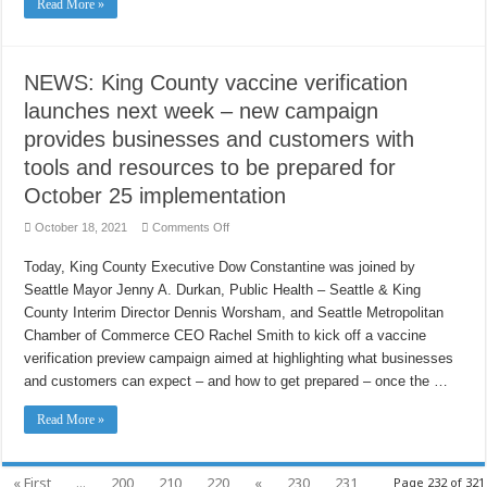
Read More »
NEWS: King County vaccine verification
launches next week – new campaign
provides businesses and customers with
tools and resources to be prepared for
October 25 implementation
on
October 18, 2021
Comments Off
NEWS:
King
Today, King County Executive Dow Constantine was joined by
County
vaccine
Seattle Mayor Jenny A. Durkan, Public Health – Seattle & King
verification
launches
County Interim Director Dennis Worsham, and Seattle Metropolitan
next
week
Chamber of Commerce CEO Rachel Smith to kick off a vaccine
–
verification preview campaign aimed at highlighting what businesses
new
campaign
and customers can expect – and how to get prepared – once the …
provides
businesses
and
Read More »
customers
with
tools
and
resources
« First
...
200
210
220
«
230
231
Page 232 of 321