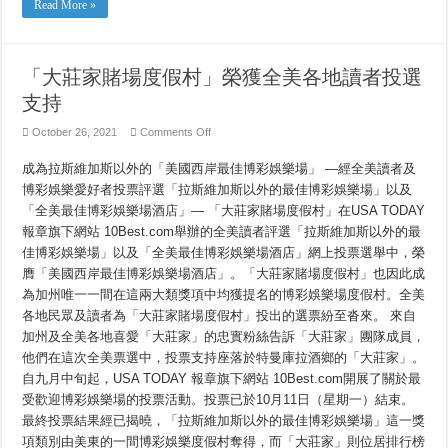
Read More »
「大莊家賭場度假村」榮獲全美各地讀者投選
支持
on
October 26, 2021
Comments Off
「大
莊
成為拉斯維加斯以外的「美國西岸最佳博彩娛樂場」 —經全美讀者及
家
博彩娛樂愛好者投票評選「拉斯維加斯以外的最佳博彩娛樂場」以及
賭
場
「全美最佳博彩娛樂場酒店」— 「大莊家賭場度假村」在USA TODAY
度
報章旗下網站 10Best.com舉辦的全美讀者評選「拉斯維加斯以外的最
假
村」
佳博彩娛樂場」以及「全美最佳博彩娛樂場酒店」網上投票選舉中，榮
榮
膺「美國西岸最佳博彩娛樂場酒店」。「大莊家賭場度假村」也因此成
獲
為加州唯一一間在這兩大類獎項中均獲提名的博彩娛樂場度假村。全美
全
美
各地民眾及讀者為「大莊家賭場度假村」投出的選票紛至沓來。 來自
各
加州及全美各地喜愛「大莊家」的忠實粉絲告訴「大莊家」團隊成員，
地
讀
他們在這次全美票選中，投票支持座落於特曼庫拉酒鄉的「大莊家」。
者
自九月中旬起，USA TODAY 報章旗下網站 10Best.com開展了關於最
投
受歡迎博彩娛樂場的投票活動。投票已於10月11日（星期一）結束。
選
支
最終投票結果經已揭曉，「拉斯維加斯以外的最佳博彩娛樂場」這一獎
持
項類別由美東的一間博彩娛樂度假村奪得，而「大莊家」則位居排行榜