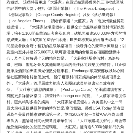
彩娛樂。 這些特質更讓「大莊家」在最近幾週榮獲另外三項權威區域
性評選中的大獎，包括《新聞企業報》（The Press-Enterprise），
《橙縣紀事報》（Orange County Register）以及《洛杉磯時報》
（Los Angeles Times），讀者們票選「大莊家」為「南加州最佳博彩
娛樂場 」。 「大莊家賭場度假村」提供全方位服務的度假村博彩娛樂
場，擁有1,100間豪華酒店客房及套房，佔地面積達200,000平方呎的博
彩娛樂大廳；4.5英畝的綜合性泳池；世界錦標賽級的高爾夫球場；12
間星級餐飲食府；精彩的星級娛樂項目；煥發身心的豪華水療服務；以
及室內室外共達275,000平方呎可靈活運用的會展及各項團體活動中
心，及全天候每週七天的精彩娛樂。 「大莊家賭場度假村」為洛杉
磯、橙縣、聖地牙哥及其他周邊地區的最佳休閒娛樂度假勝恃，且距特
曼庫拉酒鄉的田園風光僅數分鐘車程。Pechanga印第安部族以熱心回
饋社區而聞名於整個加州。 除了度假村/博彩娛樂的休閒娛樂項目之
外，「大莊家」管理層致力把客人及團隊成員的健康安全放在首
位。 「大莊家守護您的健康」 （Pechanga Cares）的承諾繼續有效，
有關更多詳情及指引，請登錄Pechanga.com閱覽。 「大莊家賭場度假
村」匯集精彩多姿的娛樂 「大莊家賭場度假村」為美國其中之一間
最大規模及提供最尊貴的博彩娛樂/度假體驗。榮獲USA Today 讀者票
選為全美最佳博彩娛樂場第一名。並自2002年起一直被AAA評為四鑽
級酒店，無論是日間玩樂還是豪華住宿，「大莊家賭場度假村」總會帶
給您無與倫比的悠閒度假環境。「大莊家」擁有逾5,000枱最熱門的角