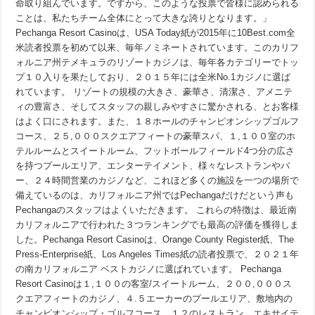
命取り組んでいます。ですから、このような投票で皆様に認められる
ことは、私たちチーム全体にとって大きな誇りとなります。」
Pechanga Resort Casinoは、USA Today紙が2015年に10Best.com全
米読者投票を初めて以来、毎年ノミネートされています。このカリフ
ォルニア州テメキュラのリゾートカジノは、毎年各カテゴリーでトッ
プ１０入りを果たしており、２０１５年には全米No.1カジノに選ば
れています。 リゾートの規模の大きさ、豪華さ、清潔さ、アメニテ
ィの豊富さ、そしてスタッフの親しみやすさに驚かされる、とお客様
はよく口にされます。また、１８ホールのチャンピオンシップゴルフ
コース、２５,０００スクエアフィートの豪華スパ、１,１００室のホ
テルルームとスイートルーム、フットボールフィールド4つ分の広さ
を持つプールエリア、エンターテイメント、様々なレストランやバ
ー、２４時間営業のカジノなど、これほど多くの施設を一つの場所で
備えているのは、カリフォルニア州ではPechangaだけだという声も
Pechangaのスタッフはよくいただきます。 これらの特徴は、最近南
カリフォルニアで行われた３つランキングでも最高の評価を獲得しま
した。Pechanga Resort Casinoは、Orange County Register紙、The
Press-Enterprise紙、Los Angeles Times紙の読者投票で、２０２１年
の南カリフォルニア ベストカジノに選ばれています。 Pechanga
Resort Casinoは１,１００の客室/スイートルーム、２００,０００ス
クエアフィートのカジノ、４.５エーカーのプールエリア、敷地内の
チャンピオンシップ・ゴルフコース、１２のレストラン、エキサイテ