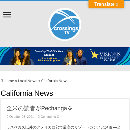
Translate »
Home
»
Local News
»
California News
California News
全米の読者がPechangaを
on
October 26, 2021
Comments Off
全
米
ラスベガス以外のアメリカ西部で最高のリゾートカジノと評価 —全
の