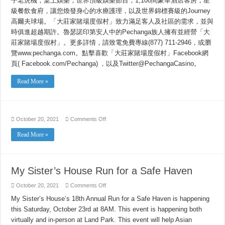
子老虎機，桌上娛樂，世界頂級娛樂節目，1,100間豪華酒店客房，星
級餐飲食府，讓您煥發身心的水療護理，以及世界錦標賽級的Journey
高爾夫球場。「大莊家賭場度假村」致力滿足客人及社區的需求，並與
時俱進超越期許。魯瑟諾印第安人中的Pechanga族人擁有並經營「大
莊家賭場度假村」。更多詳情，請致電免費專線(877) 711-2946，或瀏
覽www.pechanga.com。點擊喜歡「大莊家賭場度假村」Facebook網
頁( Facebook.com/Pechanga) ，以及Twitter@PechangaCasino。
Read More »
on
October 20, 2021
Comments Off
Read More »
My Sister’s House Run for a Safe Haven
on
October 20, 2021
Comments Off
My
Sister’s
My Sister’s House’s 18th Annual Run for a Safe Haven is happening
House
this Saturday, October 23rd at 8AM. This event is happening both
Run
for
virtually and in-person at Land Park. This event will help Asian
a