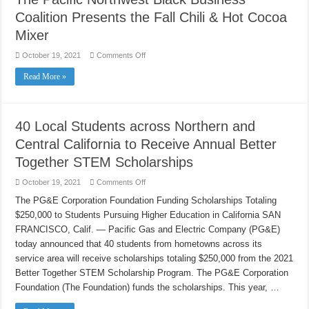
for
Coalition Presents the Fall Chili & Hot Cocoa
Storm
Response
Mixer
on
October 19, 2021
Comments Off
The
Pacific
Read More »
Northwest
Black
Business
Coalition
Presents
the
40 Local Students across Northern and
Fall
Chili
Central California to Receive Annual Better
&
Hot
Together STEM Scholarships
Cocoa
Mixer
on
October 19, 2021
Comments Off
40
Local
The PG&E Corporation Foundation Funding Scholarships Totaling
Students
$250,000 to Students Pursuing Higher Education in California SAN
across
Northern
FRANCISCO, Calif. — Pacific Gas and Electric Company (PG&E)
and
Central
today announced that 40 students from hometowns across its
California
to
service area will receive scholarships totaling $250,000 from the 2021
Receive
Better Together STEM Scholarship Program. The PG&E Corporation
Annual
Better
Foundation (The Foundation) funds the scholarships. This year, …
Together
STEM
Scholarships