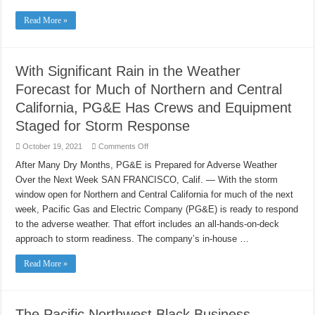
Read More »
With Significant Rain in the Weather
Forecast for Much of Northern and Central
California, PG&E Has Crews and Equipment
Staged for Storm Response
on
October 19, 2021
Comments Off
With
Significant
After Many Dry Months, PG&E is Prepared for Adverse Weather
Rain
Over the Next Week SAN FRANCISCO, Calif. — With the storm
in
the
window open for Northern and Central California for much of the next
Weather
Forecast
week, Pacific Gas and Electric Company (PG&E) is ready to respond
for
Much
to the adverse weather. That effort includes an all-hands-on-deck
of
approach to storm readiness. The company’s in-house …
Northern
and
Central
Read More »
California,
PG&E
Has
Crews
and
Equipment
The Pacific Northwest Black Business
Staged