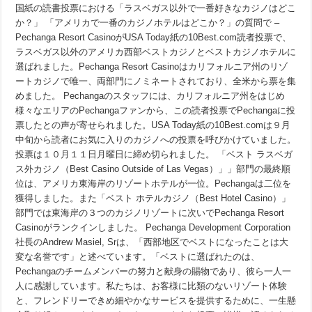
国紙の読書投票における「ラスベガス以外で一番好きなカジノはどこ
読
者
か？」 「アメリカで一番のカジノホテルはどこか？」の質問で –
が
Pechanga Resort CasinoがUSA Today紙の10Best.com読者投票で、
Pechanga
を
ラスベガス以外のアメリカ西部ベストカジノとベストカジノホテルに
選ばれました。Pechanga Resort Casinoはカリフォルニア州のリゾ
ートカジノで唯一、両部門にノミネートされており、全米から票を集
めました。 Pechangaのスタッフには、カリフォルニア州をはじめ
様々なエリアのPechangaファンから、この読者投票でPechangaに投
票したとの声が寄せられました。USA Today紙の10Best.comは９月
中旬から読者にお気に入りのカジノへの投票を呼びかけていました。
投票は１０月１１日月曜日に締め切られました。 「ベスト ラスベガ
ス外カジノ（Best Casino Outside of Las Vegas）」」部門の最終順
位は、アメリカ東海岸のリゾートホテルが一位。Pechangaは二位を
獲得しました。また「ベスト ホテルカジノ（Best Hotel Casino）」
部門では東海岸の３つのカジノリゾートに次いでPechanga Resort
Casinoがランクインしました。 Pechanga Development Corporation
社長のAndrew Masiel, Srは、「西部地区でベストになったことは大
変な名誉です」と述べています。「ベストに選ばれたのは、
Pechangaのチームメンバーの努力と献身の賜物であり、彼ら一人一
人に感謝しています。私たちは、お客様に比類のないリゾート体験
と、フレンドリーできめ細やかなサービスを提供するために、一生懸