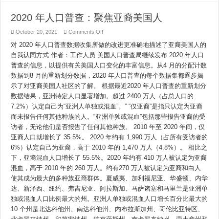
2020 年人口普查：聚焦亚裔美国人
on
October 20, 2021
Comments Off
2020
年
对 2020 年人口普查数据收集所做的改进更准确地描述了亚裔美国人的
人
自我认同方式 作者：工作人员 美国人口普查局继续发布 2020 年人口
口
普查的信息，以提供有关美国人口变化的丰富信息。从4 月的分配计数
普
查：
数据到8 月的重新划分数据，2020 年人口普查的每个数据集都逐步揭
聚
示了对亚裔美国人社区的了解。 根据最近2020 年人口普查的重新划分
焦
亚
数据结果，亚洲特定人口显著增加。超过 2400 万人（占总人口的
裔
7.2%）认定自己为“亚洲人单独或混血”。” “仅亚裔”是指只认定为亚裔
美
而未报告任何其他种族的人。“亚洲单独或混血”包括那些报告亚裔的受
国
人
访者，无论他们是否报告了任何其他种族。 2010 年至 2020 年间，仅
亚裔人口就增长了 35.5%。 2020 年约有 1,990 万人（占所有受访者的
6%）认定自己为亚裔，高于 2010 年的 1,470 万人（4.8%）。 相比之
下，亚裔混血人口增长了 55.5%。2020 年约有 410 万人被认定为亚裔
混血，高于 2010 年的 260 万人。约有270 万人被认定为亚裔和白人
使其成为最大的多种族亚裔群体。夏威夷、加利福尼亚、华盛顿、内华
达、新泽西、纽约、弗吉尼亚、阿拉斯加、马萨诸塞和马里兰是亚洲单
独或混血人口比例最大的州。亚洲人单独或混血人口增长百分比最大的
10 个州是北达科他州、南达科他州、内布拉斯加州、哥伦比亚特区、