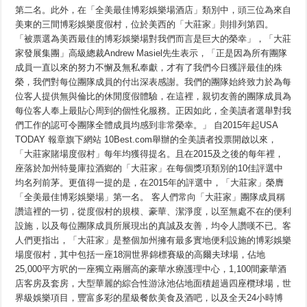
第二名。此外，在「全美最佳博彩娛樂場酒店」類別中，頭三位為來自
美東的三間博彩娛樂度假村，位於美西的「大莊家」則排列第四。
「被票選為美西最佳的博彩娛樂場對我們而言是巨大的榮幸」，「大莊
家發展集團」高級總裁Andrew Masiel先生表示，「正是因為所有團隊
成員一直以來的努力不懈及無私奉獻，才有了我們今日獲評最佳的殊
榮，我們對每位團隊成員的付出深表感謝。我們的團隊始終致力於為每
位客人提供無與倫比的休閒度假體驗，在這裡，親切友善的團隊成員為
每位客人奉上最貼心周到的個性化服務。正因如此，全美讀者選舉對我
們工作的認可令團隊全體成員均感到非常榮幸。」 自2015年起USA
TODAY 報章旗下網站 10Best.com舉辦的全美讀者投票開啟以來，
「大莊家賭場度假村」每年均獲得提名。且在2015及之後的每年裡，
座落於加州特曼庫拉酒鄉的「大莊家」在每個獎項類別的10佳評選中
均名列前茅。更值得一提的是，在2015年的評選中，「大莊家」榮膺
「全美最佳博彩娛樂場」第一名。 客人們常向「大莊家」團隊成員稱
讚這裡的一切，從度假村的規模、豪華、潔淨度，以至無處不在的便利
設施，以及每位團隊成員所展現出的真誠及友善，均令人讚嘆不已。客
人們更指出，「大莊家」是整個加州擁有最多實地便利設施的博彩娛樂
場度假村，其中包括一座18洞世界錦標賽級的高爾夫球場，佔地
25,000平方呎的一座獨立兩層高的豪華水療護理中心，1,100間豪華酒
店客房及套房，大型華麗的綜合性游泳池佔地面積超過四座欖球場，世
界級娛樂項目，豐富多彩的星級餐飲美食及酒吧，以及全天24小時博