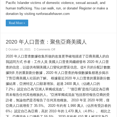
Safe
Pacific Islander victims of domestic violence, sexual assault, and
Haven
human trafficking. You can walk, run, or donate! Register or make a
donation by visiting runforasafehaven.com
Read More »
2020 年人口普查：聚焦亞裔美國人
on
October 20, 2021
Comments Off
2020
年
2020 年人口普查數據收集所做的改進更準確地描述了亞裔美國人的自
人
我認同方式 作者：工作人員 美國人口普查局繼續發布 2020 年人口普
口
查的信息，以提供有關美國人口變化的豐富信息。從4 月的分配計數數
普
查：
據到8 月的重新劃分數據，2020 年人口普查的每個數據集都逐步揭示
聚
了對亞裔美國人社區的了解。 根據最近2020 年人口普查的重新劃分數
焦
亞
據結果，亞洲特定人口顯著增加。超過 2400 萬人（佔總人口的
裔
7.2%）認定自己為“亞洲人單獨或混血”。 ” “僅亞裔”是指只認定為亞裔
美
而未報告任何其他種族的人。“亞洲單獨或混血”包括那些報告亞裔的受
國
人
訪者，無論他們是否報告了任何其他種族。 2010 年至 2020 年間，僅
亞裔人口就增長了 35.5%。 2020 年約有 1,990 萬人（佔所有受訪者的
6%）認定自己為亞裔，高於 2010 年的 1,470 萬人（4.8%）。 相比之
下，亞裔混血人口增長了 55.5%。 2020 年約有 410 萬人被認定為亞