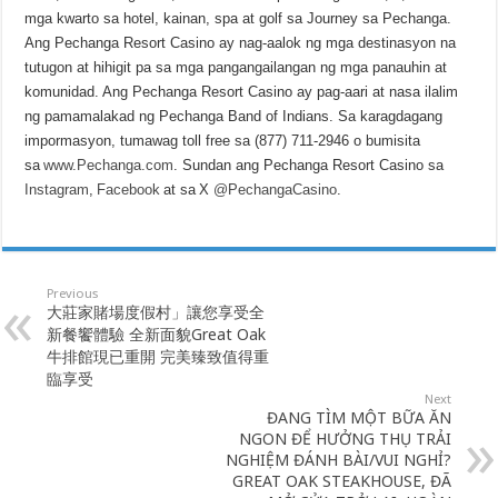
mga kwarto sa hotel, kainan, spa at golf sa Journey sa Pechanga.
Ang Pechanga Resort Casino ay nag-aalok ng mga destinasyon na
tutugon at hihigit pa sa mga pangangailangan ng mga panauhin at
komunidad. Ang Pechanga Resort Casino ay pag-aari at nasa ilalim
ng pamamalakad ng Pechanga Band of Indians. Sa karagdagang
impormasyon, tumawag toll free sa (877) 711-2946 o bumisita
sa
www.Pechanga.com
. Sundan ang Pechanga Resort Casino sa
Instagram
,
Facebook
at sa X
@PechangaCasino
.
Previous
大莊家賭場度假村」讓您享受全
新餐饗體驗 全新面貌Great Oak
牛排館現已重開 完美臻致值得重
臨享受
Next
ĐANG TÌM MỘT BỮA ĂN
NGON ĐỂ HƯỞNG THỤ TRẢI
NGHIỆM ĐÁNH BÀI/VUI NGHỈ?
GREAT OAK STEAKHOUSE, ĐÃ