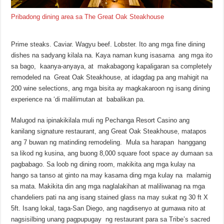
Pribadong dining area sa The Great Oak Steakhouse
Prime steaks. Caviar. Wagyu beef. Lobster. Ito ang mga fine dining
dishes na sadyang kilala na. Kaya naman kung isasama ang mga ito
sa bago, kaanya-anyaya, at makabagong kapaligaran sa completely
remodeled na Great Oak Steakhouse, at idagdag pa ang mahigit na
200 wine selections, ang mga bisita ay magkakaroon ng isang dining
experience na ‘di malilimutan at babalikan pa.
Malugod na ipinakikilala muli ng Pechanga Resort Casino ang
kanilang signature restaurant, ang Great Oak Steakhouse, matapos
ang 7 buwan ng matinding remodeling. Mula sa harapan hanggang
sa likod ng kusina, ang buong 8,000 square foot space ay dumaan sa
pagbabago. Sa loob ng dining room, makikita ang mga kulay na
hango sa tanso at ginto na may kasama ding mga kulay na malamig
sa mata. Makikita din ang mga naglalakihan at maliliwanag na mga
chandeliers pati na ang isang stained glass na may sukat ng 30 ft X
5ft. Isang lokal, taga-San Diego, ang nagdisenyo at gumawa nito at
nagsisilbing unang pagpupugay ng restaurant para sa Tribe’s sacred