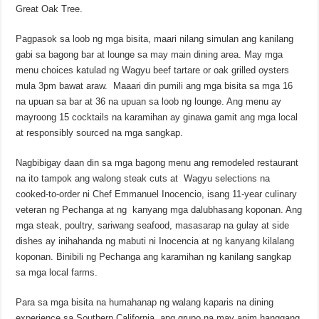
Great Oak Tree.
Pagpasok sa loob ng mga bisita, maari nilang simulan ang kanilang
gabi sa bagong bar at lounge sa may main dining area. May mga
menu choices katulad ng Wagyu beef tartare or oak grilled oysters
mula 3pm bawat araw. Maaari din pumili ang mga bisita sa mga 16
na upuan sa bar at 36 na upuan sa loob ng lounge. Ang menu ay
mayroong 15 cocktails na karamihan ay ginawa gamit ang mga local
at responsibly sourced na mga sangkap.
Nagbibigay daan din sa mga bagong menu ang remodeled restaurant
na ito tampok ang walong steak cuts at Wagyu selections na
cooked-to-order ni Chef Emmanuel Inocencio, isang 11-year culinary
veteran ng Pechanga at ng kanyang mga dalubhasang koponan. Ang
mga steak, poultry, sariwang seafood, masasarap na gulay at side
dishes ay inihahanda ng mabuti ni Inocencia at ng kanyang kilalang
koponan. Binibili ng Pechanga ang karamihan ng kanilang sangkap
sa mga local farms.
Para sa mga bisita na humahanap ng walang kaparis na dining
experience sa Southern California, ang grupo na may anim hanggang