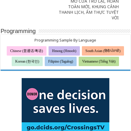
MỞ CỬA TRỞ LẠI, HOÀN
TOÀN MỚI, KHUNG CẢNH
THANH LỊCH, ẨM THỰC TUYỆT
VỜI
Programming
Programming Sample By Language
Chinese (普通话/粤语)
Hmong (Hmoob)
South Asian (हिंदी/ਪੰਜਾਬੀ)
Korean (한국인)
Filipino (Tagalog)
Vietnamese (Tiếng Việt)