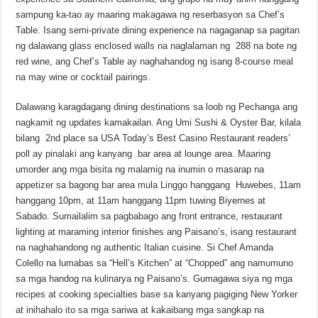
sampung ka-tao ay maaring makagawa ng reserbasyon sa Chef’s
Table. Isang semi-private dining experience na nagaganap sa pagitan
ng dalawang glass enclosed walls na naglalaman ng 288 na bote ng
red wine, ang Chef’s Table ay naghahandog ng isang 8-course meal
na may wine or cocktail pairings.
Dalawang karagdagang dining destinations sa loob ng Pechanga ang
nagkamit ng updates kamakailan. Ang Umi Sushi & Oyster Bar, kilala
bilang 2nd place sa USA Today’s Best Casino Restaurant readers’
poll ay pinalaki ang kanyang bar area at lounge area. Maaring
umorder ang mga bisita ng malamig na inumin o masarap na
appetizer sa bagong bar area mula Linggo hanggang Huwebes, 11am
hanggang 10pm, at 11am hanggang 11pm tuwing Biyernes at
Sabado. Sumailalim sa pagbabago ang front entrance, restaurant
lighting at maraming interior finishes ang Paisano’s, isang restaurant
na naghahandong ng authentic Italian cuisine. Si Chef Amanda
Colello na lumabas sa “Hell’s Kitchen” at “Chopped” ang namumuno
sa mga handog na kulinarya ng Paisano’s. Gumagawa siya ng mga
recipes at cooking specialties base sa kanyang pagiging New Yorker
at inihahalo ito sa mga sariwa at kakaibang mga sangkap na