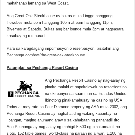
mahahanap lamang sa West Coast.
Ang Great Oak Steakhouse ay bukas mula Linggo hanggang
Huwebes mula 5pm hanggang 10pm at 5pm hanggang 11pm,
Biyernes at Sabado. Bukas ang bar lounge mula 3pm at nagsasara
kasabay ng restaurant.
Para sa karagdagang impormasyon o reserbasyon, bisitahin ang
Pechanga.com/eat/the-great-oak-steakhouse.
Patungkol sa Pechanga Resort Casino
Ang Pechanga Resort Casino ay nag-aalay ng
pinaka malaki at napakalawak na resort/casino
na eksperiyensa saan man sa Estados Unidos.
Ibinotong pinakamahusay na casino ng USA
Today at may rata na Four Diamond property ng AAA mula 2002, ang
Pechanga Resort Casino ay naghahatid ng walang kapantay na
libangan, maging anumang araw o sa kahabaan ng pananatili rito.
Ang Pechanga ay nag-aalay ng mahigit 5,500 ng pinakamainit na
slots, 152 table games, world-class na paraan ng aliwan, 1,100 na