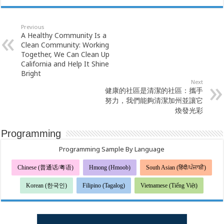
Previous
A Healthy Community Is a
Clean Community: Working
Together, We Can Clean Up
California and Help It Shine
Bright
Next
健康的社區是清潔的社區：攜手
努力，我們能夠清潔加州並讓它
煥發光彩
Programming
Programming Sample By Language
Chinese (普通话/粤语)
Hmong (Hmoob)
South Asian (हिंदी/ਪੰਜਾਬੀ)
Korean (한국인)
Filipino (Tagalog)
Vietnamese (Tiếng Việt)