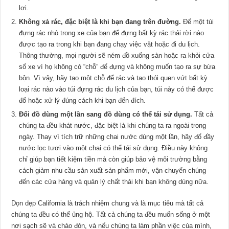
lợi.
Không xả rác, đặc biệt là khi bạn đang trên đường.
Để một túi
đựng rác nhỏ trong xe của bạn để đựng bất kỳ rác thải rời nào
được tạo ra trong khi bạn đang chạy việc vặt hoặc đi du lịch.
Thông thường, mọi người sẽ ném đồ xuống sàn hoặc ra khỏi cửa
sổ xe vì họ không có “chỗ” để đựng và không muốn tạo ra sự bừa
bộn. Vì vậy, hãy tạo một chỗ để rác và tạo thói quen vứt bất kỳ
loại rác nào vào túi đựng rác du lịch của bạn, túi này có thể được
đổ hoặc xử lý đúng cách khi bạn đến đích.
Đổi đồ dùng một lần sang đồ dùng có thể tái sử dụng.
Tất cả
chúng ta đều khát nước, đặc biệt là khi chúng ta ra ngoài trong
ngày. Thay vì tích trữ những chai nước dùng một lần, hãy đổ đầy
nước lọc tươi vào một chai có thể tái sử dụng. Điều này không
chỉ giúp bạn tiết kiệm tiền mà còn giúp bảo vệ môi trường bằng
cách giảm nhu cầu sản xuất sản phẩm mới, vận chuyển chúng
đến các cửa hàng và quản lý chất thải khi bạn không dùng nữa.
Dọn dẹp California là trách nhiệm chung và là mục tiêu mà tất cả
chúng ta đều có thể ủng hộ. Tất cả chúng ta đều muốn sống ở một
nơi sạch sẽ và chào đón, và nếu chúng ta làm phần việc của mình,