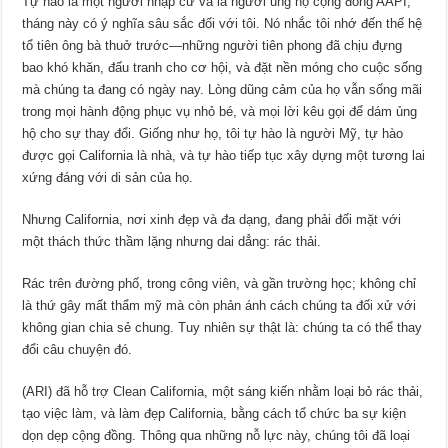
Tự hào là một người nhập cư và là người ủng hộ cộng đồng AAPI,
tháng này có ý nghĩa sâu sắc đối với tôi. Nó nhắc tôi nhớ đến thế hệ
tổ tiên ông bà thuở trước—những người tiên phong đã chịu đựng
bao khó khăn, đấu tranh cho cơ hội, và đặt nền móng cho cuộc sống
mà chúng ta đang có ngày nay. Lòng dũng cảm của họ vẫn sống mãi
trong mọi hành động phục vụ nhỏ bé, và mọi lời kêu gọi để dám ủng
hộ cho sự thay đổi. Giống như họ, tôi tự hào là người Mỹ, tự hào
được gọi California là nhà, và tự hào tiếp tục xây dựng một tương lai
xứng đáng với di sản của họ.
Nhưng California, nơi xinh đẹp và đa dạng, đang phải đối mặt với
một thách thức thầm lặng nhưng dai dẳng: rác thải.
Rác trên đường phố, trong công viên, và gần trường học; không chỉ
là thứ gây mất thẩm mỹ mà còn phản ánh cách chúng ta đối xử với
không gian chia sẻ chung. Tuy nhiên sự thật là: chúng ta có thể thay
đổi câu chuyện đó.
(ARI) đã hỗ trợ Clean California, một sáng kiến ​​nhằm loại bỏ rác thải,
tạo việc làm, và làm đẹp California, bằng cách tổ chức ba sự kiện
dọn dẹp cộng đồng. Thông qua những nỗ lực này, chúng tôi đã loại