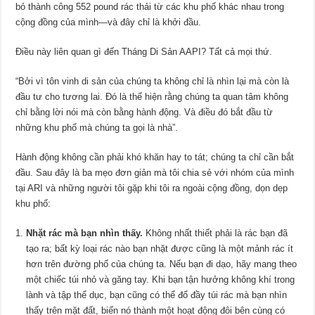
bỏ thành công 552 pound rác thải từ các khu phố khác nhau trong
cộng đồng của mình—và đây chỉ là khởi đầu.
Điều này liên quan gì đến Tháng Di Sản AAPI? Tất cả mọi thứ.
“Bởi vì tôn vinh di sản của chúng ta không chỉ là nhìn lại mà còn là
đầu tư cho tương lai. Đó là thể hiện rằng chúng ta quan tâm không
chỉ bằng lời nói mà còn bằng hành động. Và điều đó bắt đầu từ
những khu phố mà chúng ta gọi là nhà”.
Hành động không cần phải khó khăn hay to tát; chúng ta chỉ cần bắt
đầu. Sau đây là ba mẹo đơn giản mà tôi chia sẻ với nhóm của mình
tại ARI và những người tôi gặp khi tôi ra ngoài cộng đồng, dọn dẹp
khu phố:
Nhặt rác mà bạn nhìn thấy.
Không nhất thiết phải là rác bạn đã
tạo ra; bất kỳ loại rác nào bạn nhặt được cũng là một mảnh rác ít
hơn trên đường phố của chúng ta. Nếu bạn đi dạo, hãy mang theo
một chiếc túi nhỏ và găng tay. Khi bạn tận hưởng không khí trong
lành và tập thể dục, bạn cũng có thể đổ đầy túi rác mà bạn nhìn
thấy trên mặt đất, biến nó thành một hoạt động đôi bên cùng có