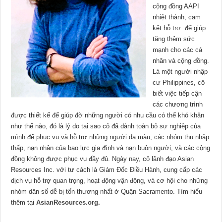
cộng đồng AAPI
nhiệt thành, cam
kết hỗ trợ để giúp
tăng thêm sức
mạnh cho các cá
nhân và cộng đồng.
Là một người nhập
cư Philippines, cô
biết việc tiếp cận
các chương trình
được thiết kế để giúp đỡ những người có nhu cầu có thể khó khăn
như thế nào, đó là lý do tại sao cô đã dành toàn bộ sự nghiệp của
mình để phục vụ và hỗ trợ những người da màu, các nhóm thu nhập
thấp, nạn nhân của bạo lực gia đình và nạn buôn người, và các cộng
đồng không được phục vụ đầy đủ. Ngày nay, cô lãnh đạo Asian
Resources Inc. với tư cách là Giám Đốc Điều Hành, cung cấp các
dịch vụ hỗ trợ quan trọng, hoạt động vận động, và cơ hội cho những
nhóm dân số dễ bị tổn thương nhất ở Quận Sacramento. Tìm hiểu
thêm tại
AsianResources.org
.