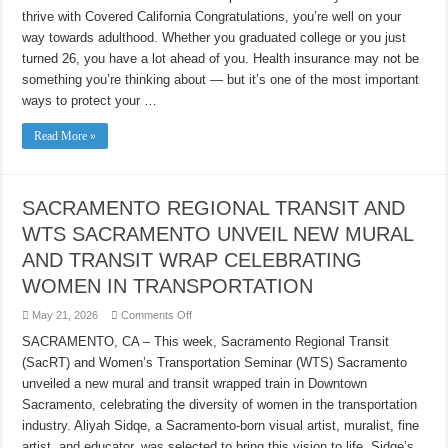
Chapter,
thrive with Covered California Congratulations, you’re well on your
Covered
way towards adulthood. Whether you graduated college or you just
turned 26, you have a lot ahead of you. Health insurance may not be
something you’re thinking about — but it’s one of the most important
ways to protect your …
Read More »
SACRAMENTO REGIONAL TRANSIT AND
WTS SACRAMENTO UNVEIL NEW MURAL
AND TRANSIT WRAP CELEBRATING
WOMEN IN TRANSPORTATION
on
May 21, 2026
Comments Off
SACRAMENTO
REGIONAL
SACRAMENTO, CA – This week, Sacramento Regional Transit
TRANSIT
(SacRT) and Women’s Transportation Seminar (WTS) Sacramento
AND
WTS
unveiled a new mural and transit wrapped train in Downtown
SACRAMENTO
UNVEIL
Sacramento, celebrating the diversity of women in the transportation
NEW
MURAL
industry. Aliyah Sidqe, a Sacramento-born visual artist, muralist, fine
AND
artist, and educator, was selected to bring this vision to life. Sidqe’s
TRANSIT