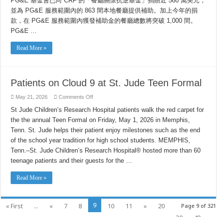
PG&E 基金會已向 CRF 的「餐廳關懷抗逆基金」捐贈近 560 萬美元，
款
並為 PG&E 服務範圍內的 863 間本地餐廳提供補助。加上今年的捐
支
持
款，在 PG&E 服務範圍內獲發補助金的餐廳總數將突破 1,000 間。
「餐
PG&E …
廳
關
懷
Read More »
抗
逆
基
金」
Patients on Cloud 9 at St. Jude Teen Formal
on
May 21, 2026
Comments Off
Patients
on
St Jude Children’s Research Hospital patients walk the red carpet for
Cloud
the the annual Teen Formal on Friday, May 1, 2026 in Memphis,
9
at
Tenn. St. Jude helps their patient enjoy milestones such as the end
St.
Jude
of the school year tradition for high school students. MEMPHIS,
Teen
Formal
Tenn.–St. Jude Children’s Research Hospital® hosted more than 60
teenage patients and their guests for the …
Read More »
9
« First
...
«
7
8
10
11
»
20
Page 9 of 321