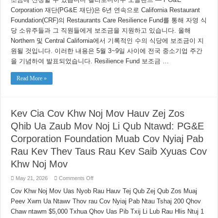
당
Corporation 재단(PG&E 재단)은 6년 연속으로 California Restaurant
의
운
Foundation(CRF)의 Restaurants Care Resilience Fund를 통해 자영 식
영
당 소유주들과 그 직원들에게 보조금을 지원하고 있습니다. 올해
유
Northern 및 Central California에서 기록적인 수의 식당에 보조금이 지
지:
PG&E
원될 것입니다. 이러한 내용은 5월 3~9일 사이에 전국 중소기업 주간
Corporation
재
을 기념하여 발표되었습니다. Resilience Fund 보조금 …
단,
Restaurants
Read More »
Care
Resilience
보
조
금
Kev Cia Cov Khw Noj Mov Hauv Zej Zos
조
달
Qhib Ua Zaub Mov Noj Li Qub Ntawd: PG&E
Corporation Foundation Muab Cov Nyiaj Pab
Rau Kev Thev Taus Rau Kev Saib Xyuas Cov
Khw Noj Mov
on
May 21, 2026
Comments Off
Kev
Cia
Cov Khw Noj Mov Uas Nyob Rau Hauv Tej Qub Zej Qub Zos Muaj
Cov
Peev Xwm Ua Ntawv Thov rau Cov Nyiaj Pab Ntau Tshaj 200 Qhov
Khw
Noj
Chaw ntawm $5,000 Txhua Qhov Uas Pib Txij Li Lub Rau Hlis Ntuj 1
Mov