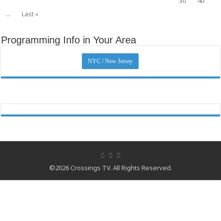
30
40
...
Last »
Programming Info in Your Area
NYC / New Jersey
©2026 Crossings TV. All Rights Reserved.