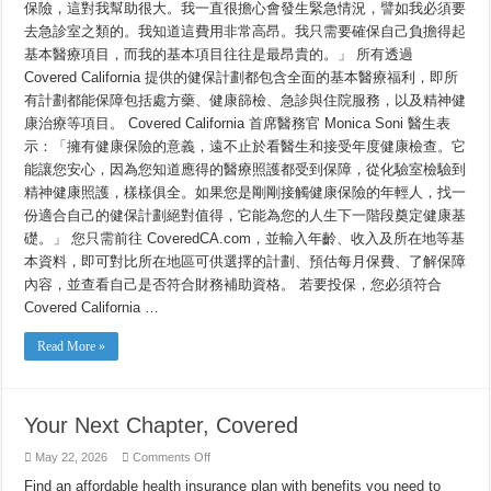
保險，這對我幫助很大。我一直很擔心會發生緊急情況，譬如我必須要
去急診室之類的。我知道這費用非常高昂。我只需要確保自己負擔得起
基本醫療項目，而我的基本項目往往是最昂貴的。」 所有透過
Covered California 提供的健保計劃都包含全面的基本醫療福利，即所
有計劃都能保障包括處方藥、健康篩檢、急診與住院服務，以及精神健
康治療等項目。 Covered California 首席醫務官 Monica Soni 醫生表
示：「擁有健康保險的意義，遠不止於看醫生和接受年度健康檢查。它
能讓您安心，因為您知道應得的醫療照護都受到保障，從化驗室檢驗到
精神健康照護，樣樣俱全。如果您是剛剛接觸健康保險的年輕人，找一
份適合自己的健保計劃絕對值得，它能為您的人生下一階段奠定健康基
礎。」 您只需前往 CoveredCA.com，並輸入年齡、收入及所在地等基
本資料，即可對比所在地區可供選擇的計劃、預估每月保費、了解保障
內容，並查看自己是否符合財務補助資格。 若要投保，您必須符合
Covered California …
Read More »
Your Next Chapter, Covered
on
May 22, 2026
Comments Off
Your
Next
Find an affordable health insurance plan with benefits you need to