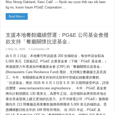
Hauv
Mus Nroog Oakland, Xeev Calif. — Nyob rau xyoo thib rau sib lawv
Zej
Zos
lig no, koom haum PG&E Corporation …
Qhib
Ua
Zaub
Read More »
Mov
Noj
Li
Qub
Ntawd:
支援本地餐館繼續營運：PG&E 公司基金會撥
PG&E
Corporation
款支持「餐廳關懷抗逆基金」
Foundation
Muab
Cov
on
May 21, 2026
Comments Off
Nyiaj
支
Pab
由 6 月 1 日起，本地餐可申請超過 200 份補助金，每份申請金額為
Rau
援
Kev
本
5,000 美元 【屋崙訊】 PG&E 企業基金會（下稱「PG&E 基金會」）
Thev
地
Taus
將連續第六年透過加州餐廳基金會 (CRF) 的「餐廳關懷抗逆基金」
餐
Rau
Kev
館
(Restaurants Care Resilience Fund) 撥款，支持獨立餐廳僱主及其員
Saib
繼
工。今年，有關補助金將支持加州北部和中部破紀錄數量的餐館。
Xyuas
續
Cov
「抗逆基金」將於 2026 年 6 月 1 日至 6 月 30 日期間接受申請，詳情
營
Khw
Noj
運：
請瀏覽：www.restaurantscare.org/resilience 。 今年，PG&E 基金會
Mov
PG&E
將向計劃捐贈近 130 萬美元，為歷年之冠。這些補助金將有助本地企
公
司
業在長遠發展上建立更強的抗逆力。太平洋煤電公司（PG&E）服務範
基
圍內共 213 間餐廳及商業餐飲服務商將獲得 5,000 美元的補助金。受
金
會
惠機構數目較去年的 188 間有所增加。 自 2021 年起，PG&E 及
撥