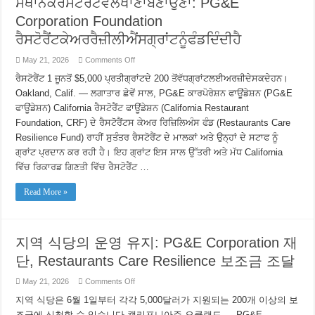
ਸਥਾਨਕਰੈਸਟੋਰੈਂਟਵੱਲੋਂਖਾਣਾਬਣਾਉਣਾ: PG&E
Hồi
của
Corporation Foundation
chương
trình
Restaurants
ਰੈਸਟੋਰੈਂਟਕੇਅਰਰੈਜ਼ੀਲੀਐਂਸਗ੍ਰਾਂਟਨੂੰਫੰਡਦਿੰਦੀਹੈ
Care
on
May 21, 2026
Comments Off
ਸਥਾਨਕਰੈਸਟੋਰੈਂਟਵੱਲੋਂਖਾਣਾਬਣਾਉਣਾ:
PG&E
ਰੈਸਟੋਰੈਂਟ 1 ਜੂਨਤੋਂ $5,000 ਪ੍ਰਤੀਗ੍ਰਾਂਟਦੇ 200 ਤੋਂਵੱਧਗ੍ਰਾਂਟਲਈਅਰਜ਼ੀਦੇਸਕਦੇਹਨ।
Corporation
Oakland, Calif. — ਲਗਾਤਾਰ ਛੇਵੇਂ ਸਾਲ, PG&E ਕਾਰਪੋਰੇਸ਼ਨ ਫਾਊਂਡੇਸ਼ਨ (PG&E
Foundation
ਰੈਸਟੋਰੈਂਟਕੇਅਰਰੈਜ਼ੀਲੀਐਂਸਗ੍ਰਾਂਟਨੂੰਫੰਡਦਿੰਦੀਹੈ
ਫਾਊਂਡੇਸ਼ਨ) California ਰੈਸਟੋਰੈਂਟ ਫਾਊਂਡੇਸ਼ਨ (California Restaurant
Foundation, CRF) ਦੇ ਰੈਸਟੋਰੈਂਟਸ ਕੇਅਰ ਰਿਜ਼ਿਲਿਅੰਸ ਫੰਡ (Restaurants Care
Resilience Fund) ਰਾਹੀਂ ਸੁਤੰਤਰ ਰੈਸਟੋਰੈਂਟ ਦੇ ਮਾਲਕਾਂ ਅਤੇ ਉਨ੍ਹਾਂ ਦੇ ਸਟਾਫ ਨੂੰ
ਗ੍ਰਾਂਟ ਪ੍ਰਦਾਨ ਕਰ ਰਹੀ ਹੈ। ਇਹ ਗ੍ਰਾਂਟ ਇਸ ਸਾਲ ਉੱਤਰੀ ਅਤੇ ਮੱਧ California
ਵਿੱਚ ਰਿਕਾਰਡ ਗਿਣਤੀ ਵਿੱਚ ਰੈਸਟੋਰੈਂਟ …
Read More »
지역 식당의 운영 유지: PG&E Corporation 재
단, Restaurants Care Resilience 보조금 조달
on
May 21, 2026
Comments Off
지
지역 식당은 6월 1일부터 각각 5,000달러가 지원되는 200개 이상의 보
역
식
조금에 신청할 수 있습니다 캘리포니아주 오클랜드 — PG&E