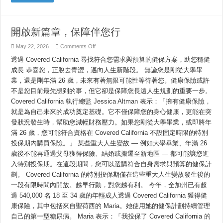
開啟新篇章，保障伴您行
on
May 22, 2026
Comments Off
開
透過 Covered California 尋找符合您需求與預算的健保方案，助您穩健
啟
新
成長 恭喜您，正脫去青澀，邁向人生新階段。 無論您是剛從大學畢
篇
業，還是剛年滿 26 歲，未來有著無限可能性等待著您。健康保險或許
章，
保
不是您目前最先想到的事，但它卻是保障您長遠人生規劃的重要一步。
障
Covered California 執行總監 Jessica Altman 表示：「擁有健康保險，
伴
就是為自己未來的成功奠定基礎。它不僅保障您的身心健康，更能在突
您
行
發狀況發生時，幫助您減輕財務壓力。如果您剛從大學畢業，或即將年
滿 26 歲，您可能符合資格在 Covered California 不設固定時限的特別
投保期內購買保險。」 某些重大人生變故 — 例如大學畢業、年滿 26
歲後不能再通過父母獲得保險、結婚或搬遷至新地區 — 都可能讓您進
入特別投保期。在這段期間，您可以選購符合自身需求與預算的健保計
劃。 Covered California 的特別投保期僅在這些重大人生變故發生後的
一段有限時間內開放。越早行動，對您越有利。 今年，全加州已有超
過 540,000 名 18 至 34 歲的年輕成人透過 Covered California 獲得健
康保險，其中包括來自聖荷西的 Maria。她使用她的健保計劃持續管理
自己的第一型糖尿病。 Maria 表示：「我投保了 Covered California 的