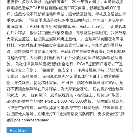
也曾發生多宗因氣球引起的停電事件。2026年前五個月，金屬氣球接
祝，
觸電線已造成PG&E服務範圍內超過100宗停電，影響超過46,000用
請
妥
戶。這些停電不只影響住宅和商業，還會波及醫院、學校及交通號誌等
善
重要設施。 「畢業季應該是慶祝學生成就的時刻，而非因可避免的停
固
定
電而煩惱，」PG&E電力配送部副總裁Ron Richardson說。「金屬氣球
金
在戶外釋放，很快就可能碰到架空電線，導致整個社區斷電。我們鼓勵
屬
大家安全慶祝，務必將金屬氣球綁上重物。」 金屬氣球表面覆有導電
氣
球
材料。當氣球飄走並接觸架空電線或電力設備時，可能造成變壓器短
路、線路損壞並引發廣泛停電。PG&E通常在畢業季會看到更多因氣球
引起的停電，因此特別呼籲用客戶在戶外慶祝前採取幾項簡單預防措
施。 為確保畢業氣球慶祝活動安全進行，PG&E提醒用戶遵守以下重
要氣球安全守則： 「抬頭看，保安全！」使用金屬氣球時，請遠離架
空電線，保持警覺。 確保氦氣填充的金屬氣球牢固綁上足夠重的重
物，避免飄走。切勿移除重物。 如可行，請將金屬氣球留在室內。絕
對不要讓金屬氣球在戶外釋放，為大家安全著想。 切勿將多個金屬氣
球綁成一束。 任何氣球、風箏或玩具若卡在電線上，切勿自行取回。
請保持距離並立即撥打PG&E 1-800-743-5000通報。 切勿靠近掉落地
面或懸空的電線。須假設掉落的電線均帶電且極度危險。請遠離現場，
並提醒他人遠離，立即撥打911通知警察及消防部門。更多安全資訊請
參閱pge.com/beprepared
Read More »