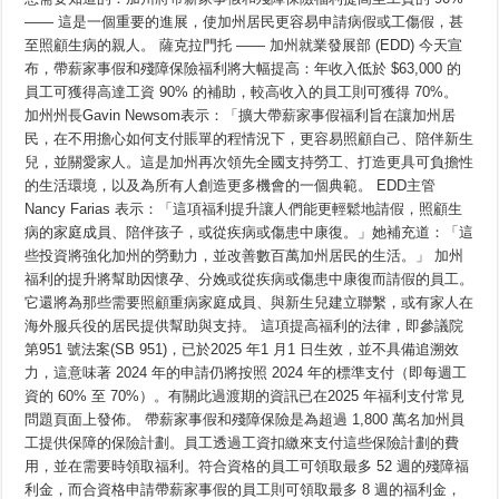
將
—— 這是一個重要的進展，使加州居民更容易申請病假或工傷假，甚
於
至照顧生病的親人。 薩克拉門托 —— 加州就業發展部 (EDD) 今天宣
2025
年
布，帶薪家事假和殘障保險福利將大幅提高：年收入低於 $63,000 的
新
員工可獲得高達工資 90% 的補助，較高收入的員工則可獲得 70%。
申
請
加州州長Gavin Newsom表示：「擴大帶薪家事假福利旨在讓加州居
的
民，在不用擔心如何支付賬單的程情況下，更容易照顧自己、陪伴新生
帶
兒，並關愛家人。這是加州再次領先全國支持勞工、打造更具可負擔性
薪
家
的生活環境，以及為所有人創造更多機會的一個典範。 EDD主管
事
Nancy Farias 表示：「這項福利提升讓人們能更輕鬆地請假，照顧生
假
和
病的家庭成員、陪伴孩子，或從疾病或傷患中康復。」她補充道：「這
殘
些投資將強化加州的勞動力，並改善數百萬加州居民的生活。」 加州
障
福利的提升將幫助因懷孕、分娩或從疾病或傷患中康復而請假的員工。
福
利
它還將為那些需要照顧重病家庭成員、與新生兒建立聯繫，或有家人在
提
海外服兵役的居民提供幫助與支持。 這項提高福利的法律，即參議院
高
至
第951 號法案(SB 951)，已於2025 年1 月1 日生效，並不具備追溯效
歷
力，這意味著 2024 年的申請仍將按照 2024 年的標準支付（即每週工
史
資的 60% 至 70%）。有關此過渡期的資訊已在2025 年福利支付常見
新
高
問題頁面上發佈。 帶薪家事假和殘障保險是為超過 1,800 萬名加州員
工提供保障的保險計劃。員工透過工資扣繳來支付這些保險計劃的費
用，並在需要時領取福利。符合資格的員工可領取最多 52 週的殘障福
利金，而合資格申請帶薪家事假的員工則可領取最多 8 週的福利金，