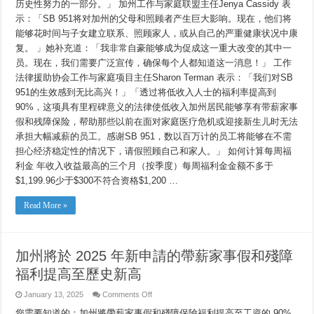
历史性努力的一部分。」 加州工作与家庭联盟主任Jenya Cassidy 表
示：「SB 951将对加州的父母和照顾者产生巨大影响。现在，他们将
能够花时间与子女建立联系、照顾家人，或从自己的严重健康状况中康
复。 」她补充道：「我非常自豪能够成为促成这一重大改变的其中一
员。现在，我们需要广泛宣传，确保每个人都知道这一消息！」 工作
法律援助协会工作与家庭项目主任Sharon Terman 表示：「我们对SB
951的生效感到无比高兴！」「透过将低收入人士的福利率提高到
90%，这项具有里程碑意义的法律使低收入加州居民能够享有带薪家事
假和残障保险，帮助那些以前在面对家庭医疗危机或迎接新生儿时无法
承担大幅减薪的员工。感谢SB 951，数以百万计的员工将能够在不需
担心经济稳定性的情况下，请假照顾自己和家人。」 如何计算每周福
利金 年收入收益最高的三个月（按季度）每周福利金金额不多于
$1,199.96少于$300不符合资格$1,200 …
Read More »
加州將於 2025 年新申請的帶薪家事假和殘障
福利提高至歷史新高
on
January 13, 2025
Comments Off
加
您需要知道的：加州將帶薪家事假和殘障保險福利提高至工資的 90%
州