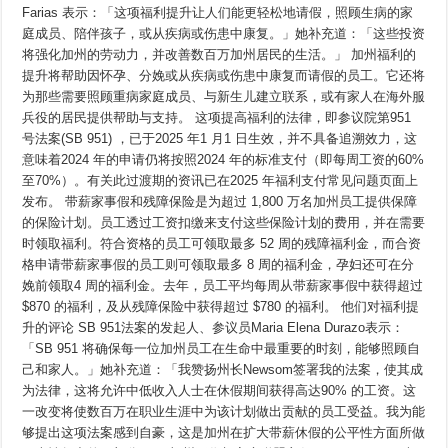
事
Farias 表示：「这项福利提升让人们能更轻松地请假，照顾生病的家
假
和
庭成员、陪伴孩子，或从疾病或伤患中康复。」她补充道：「这些投资
残
将强化加州的劳动力，并改善数百万加州居民的生活。」 加州福利的
障
提升将帮助因怀孕、分娩或从疾病或伤患中康复而请假的员工。它还将
福
利
为那些需要照顾重病家庭成员、与新生儿建立联系，或有家人在海外服
提
兵役的居民提供帮助与支持。 这项提高福利的法律，即参议院第951
高
至
号法案(SB 951) ，已于2025 年1 月1 日生效，并不具备追溯效力，这
历
意味着2024 年的申请仍将按照2024 年的标准支付（即每周工资的60%
史
至70%）。有关此过渡期的资讯已在2025 年福利支付常见问题页面上
新
高
发布。 带薪家事假和残障保险是为超过 1,800 万名加州员工提供保障
的保险计划。员工透过工资扣缴来支付这些保险计划的费用，并在需要
时领取福利。符合资格的员工可领取最多 52 周的残障福利金，而合资
格申请带薪家事假的员工则可领取最多 8 周的福利金，孕妇还可在分
娩前领取4 周的福利金。去年，员工平均每周从带薪家事假中获得超过
$870 的福利，及从残障保险中获得超过 $780 的福利。 他们对福利提
升的评论 SB 951法案的发起人、参议员Maria Elena Durazo表示：
「SB 951 将确保每一位加州员工在生命中最重要的时刻，能够照顾自
己和家人。」她补充道：「我赞扬州长Newsom签署我的法案，使其成
为法律，这将允许中低收入人士在休假期间获得高达90% 的工资。这
一改变将使数百万在职业生涯中为该计划做出贡献的员工受益。我为能
够提出这项法案感到自豪，这是加州在扩大带薪休假的公平性方面所做