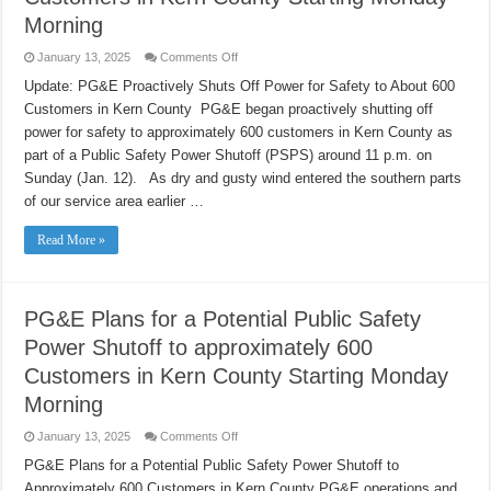
Morning
on
January 13, 2025
Comments Off
UPDATE:
PG&E
Update: PG&E Proactively Shuts Off Power for Safety to About 600
Plans
Customers in Kern County PG&E began proactively shutting off
for
a
power for safety to approximately 600 customers in Kern County as
Potential
Public
part of a Public Safety Power Shutoff (PSPS) around 11 p.m. on
Safety
Power
Sunday (Jan. 12). As dry and gusty wind entered the southern parts
Shutoff
of our service area earlier …
to
Approximately
600
Read More »
Customers
in
Kern
County
Starting
Monday
PG&E Plans for a Potential Public Safety
Morning
Power Shutoff to approximately 600
Customers in Kern County Starting Monday
Morning
on
January 13, 2025
Comments Off
PG&E
Plans
PG&E Plans for a Potential Public Safety Power Shutoff to
for
Approximately 600 Customers in Kern County PG&E operations and
a