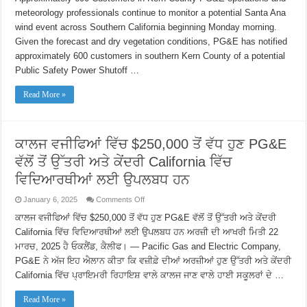
Potential
meteorology professionals continue to monitor a potential Santa Ana
Public
Safety
wind event across Southern California beginning Monday morning.
Power
Shutoff
Given the forecast and dry vegetation conditions, PG&E has notified
to
approximately 600 customers in southern Kern County of a potential
approximately
600
Public Safety Power Shutoff …
Customers
in
Kern
Read More »
County
Starting
Monday
Morning
ਕਾਲਜ ਵਜੀਫਿਆਂ ਵਿੱਚ $250,000 ਤੋਂ ਵੱਧ ਹੁਣ PG&E
ਵੱਲੋਂ ਤੋਂ ਉੱਤਰੀ ਅਤੇ ਕੇਂਦਰੀ California ਵਿੱਚ
ਵਿਦਿਆਰਥੀਆਂ ਲਈ ਉਪਲਬਧ ਹਨ
on
January 6, 2025
Comments Off
ਕਾਲਜ
ਵਜੀਫਿਆਂ
ਕਾਲਜ ਵਜੀਫਿਆਂ ਵਿੱਚ $250,000 ਤੋਂ ਵੱਧ ਹੁਣ PG&E ਵੱਲੋਂ ਤੋਂ ਉੱਤਰੀ ਅਤੇ ਕੇਂਦਰੀ
ਵਿੱਚ
California ਵਿੱਚ ਵਿਦਿਆਰਥੀਆਂ ਲਈ ਉਪਲਬਧ ਹਨ ਅਰਜ਼ੀ ਦੀ ਆਖਰੀ ਮਿਤੀ 22
$250,000
ਤੋਂ
ਮਾਰਚ, 2025 ਹੈ ਓਕਲੈਂਡ, ਕੈਲੀਫ। — Pacific Gas and Electric Company,
ਵੱਧ
PG&E ਨੇ ਅੱਜ ਇਹ ਐਲਾਨ ਕੀਤਾ ਕਿ ਵਜ਼ੀਫ਼ੇ ਦੀਆਂ ਅਰਜ਼ੀਆਂ ਹੁਣ ਉੱਤਰੀ ਅਤੇ ਕੇਂਦਰੀ
ਹੁਣ
PG&E
California ਵਿੱਚ ਪ੍ਰਾਇਮਰੀ ਰਿਹਾਇਸ਼ ਵਾਲੇ ਕਾਲਜ ਜਾਣ ਵਾਲੇ ਹਾਈ ਸਕੂਲਰਾਂ ਦੇ …
ਵੱਲੋਂ
ਤੋਂ
ਉੱਤਰੀ
Read More »
ਅਤੇ