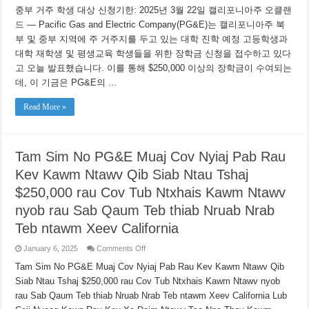
재
중부 거주 학생 대상 신청기한: 2025년 3월 22일 캘리포니아주 오클랜
$250,000
이
드 — Pacific Gas and Electric Company(PG&E)는 캘리포니아주 북
상
부 및 중부 지역에 주 거주지를 두고 있는 대학 진학 예정 고등학생과
의
대학 재학생 및 평생교육 학생들을 위한 장학금 신청을 접수하고 있다
대
학
고 오늘 발표했습니다. 이를 통해 $250,000 이상의 장학금이 수여되는
장
데, 이 기금은 PG&E의 …
학
금
제
Read More »
공
캘
리
포
Tam Sim No PG&E Muaj Cov Nyiaj Pab Rau
니
아
Kev Kawm Ntawv Qib Siab Ntau Tshaj
주
북
$250,000 rau Cov Tub Ntxhais Kawm Ntawv
부
nyob rau Sab Qaum Teb thiab Nruab Nrab
및
중
Teb ntawm Xeev California
부
거
on
January 6, 2025
Comments Off
주
Tam
학
Sim
Tam Sim No PG&E Muaj Cov Nyiaj Pab Rau Kev Kawm Ntawv Qib
생
No
Siab Ntau Tshaj $250,000 rau Cov Tub Ntxhais Kawm Ntawv nyob
PG&E
대
Muaj
상
rau Sab Qaum Teb thiab Nruab Nrab Teb ntawm Xeev California Lub
Cov
Nyiaj