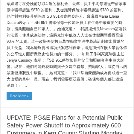
孕婦還可在分娩前領取4 週的福利金。去年，員工平均每週從帶薪家事
假中獲得超過 $870 的福利，及從殘障保險中獲得超過 $780 的福利。
他們對福利提升的評論 SB 951法案的發起人、參議員Maria Elena
Durazo表示：「SB 951 將確保每一位加州員工在生命中最重要的時
刻，能夠照顧自己和家人。」她補充道：「我讚揚州長Newsom簽署我
的法案，使其成為法律，這將允許中低收入人士在休假期間獲得高達
90% 的工資。這一改變將使數百萬在職業生涯中為該計劃做出貢獻的
員工受益。我為能夠提出這項法案感到自豪，這是加州在擴大帶薪休假
的公平性方面所做歷史性努力的一部分。」 加州工作與家庭聯盟主任
Jenya Cassidy 表示：「SB 951將對加州的父母和照顧者產生巨大影
響。現在，他們將能夠花時間與子女建立聯繫、照顧家人，或從自己的
嚴重健康狀況中康復。」她補充道：「我非常自豪能夠成為促成這一重
大改變的其中一員。現在，我們需要廣泛宣傳，確保每個人都知道這一
消息！」 …
Read More »
UPDATE: PG&E Plans for a Potential Public
Safety Power Shutoff to Approximately 600
Customers in Kern County Starting Monday