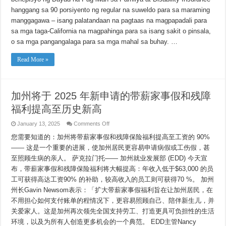
최
Bayad
대
hanggang sa 90 porsiyento ng regular na suweldo para sa maraming
na
수
Mga
manggagawa – isang palatandaan na pagtaas na magpapadali para
Benepisyo
준
sa
sa mga taga-California na magpahinga para sa isang sakit o pinsala,
으
Pag-
로
o sa mga pangangalaga para sa mga mahal sa buhay. …
iwan
확
ng
Pamilya
대
Read More »
at
Kapansanan
upang
Magtala
ng
Mga
加州将于 2025 年新申请的带薪家事假和残障
Antas
para
福利提高至历史新高
sa
Mga
Bagong
on
January 13, 2025
Comments Off
Claim
加
na
您需要知道的：加州将带薪家事假和残障保险福利提高至工资的 90%
州
Naihain
noong
将
—— 这是一个重要的进展，使加州居民更容易申请病假或工伤假，甚
2025
于
至照顾生病的亲人。 萨克拉门托—— 加州就业发展部 (EDD) 今天宣
2025
年
布，带薪家事假和残障保险福利将大幅提高：年收入低于$63,000 的员
新
工可获得高达工资90% 的补助，较高收入的员工则可获得70 %。 加州
申
请
州长Gavin Newsom表示：「扩大带薪家事假福利旨在让加州居民，在
的
不用担心如何支付账单的程情况下，更容易照顾自己、陪伴新生儿，并
带
关爱家人。这是加州再次领先全国支持劳工、打造更具可负担性的生活
薪
家
环境，以及为所有人创造更多机会的一个典范。 EDD主管Nancy