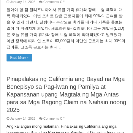
on
January 14, 2025
Comments Off
캘
알아야 할 점 캘리포니아에서 유급 가족 휴가와 장애 보험 혜택이 대
리
포
폭 확대되었다. 이번 조치로 많은 근로자들이 최대 90%의 급여를 받
니
을 수 있게 되면서, 질병이나 부상으로 휴가를 내거나 가족을 돌보는
아,
2025
일이 더 쉬워지게 되었다. 새크라멘토- 캘리포니아 고용 개발국(EDD)
년
은 오늘 유급 가족 휴가와 장애 보험 혜택이 확대되었다고 발표했다.
신
규
이번 정책에 따라 연 소득이 63,000달러 미만인 근로자는 최대 90%의
청
급여를, 고소득 근로자는 최대 …
구
를
Read More »
위
한
유
급
가
Pinapalakas ng California ang Bayad na Mga
족
휴
Benepisyo sa Pag-iwan ng Pamilya at
가
Kapansanan upang Magtala ng Mga Antas
및
장
para sa Mga Bagong Claim na Naihain noong
애
보
2025
험
혜
on
January 14, 2025
Comments Off
택
Pinapalakas
사
ng
Ang kailangan mong malaman: Pinalakas ng California ang mga
California
상
benepisyo ng Bayad na Pag-iwan sa Pamilya at Disability Insurance
ang