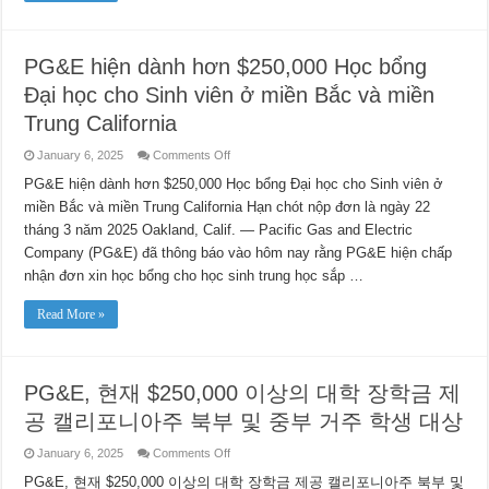
ਕੇਂਦਰੀ
California
ਵਿੱਚ
ਵਿਦਿਆਰਥੀਆਂ
PG&E hiện dành hơn $250,000 Học bổng
ਲਈ
ਉਪਲਬਧ
Đại học cho Sinh viên ở miền Bắc và miền
ਹਨ
Trung California
on
January 6, 2025
Comments Off
PG&E
hiện
PG&E hiện dành hơn $250,000 Học bổng Đại học cho Sinh viên ở
dành
miền Bắc và miền Trung California Hạn chót nộp đơn là ngày 22
hơn
$250,000
tháng 3 năm 2025 Oakland, Calif. — Pacific Gas and Electric
Học
bổng
Company (PG&E) đã thông báo vào hôm nay rằng PG&E hiện chấp
Đại
học
nhận đơn xin học bổng cho học sinh trung học sắp …
cho
Sinh
viên
Read More »
ở
miền
Bắc
và
miền
PG&E, 현재 $250,000 이상의 대학 장학금 제
Trung
California
공 캘리포니아주 북부 및 중부 거주 학생 대상
on
January 6, 2025
Comments Off
PG&E,
현
PG&E, 현재 $250,000 이상의 대학 장학금 제공 캘리포니아주 북부 및