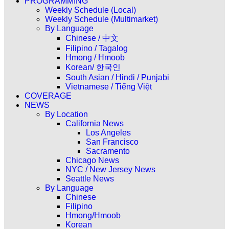
PROGRAMMING
Weekly Schedule (Local)
Weekly Schedule (Multimarket)
By Language
Chinese / 中文
Filipino / Tagalog
Hmong / Hmoob
Korean/ 한국인
South Asian / Hindi / Punjabi
Vietnamese / Tiếng Việt
COVERAGE
NEWS
By Location
California News
Los Angeles
San Francisco
Sacramento
Chicago News
NYC / New Jersey News
Seattle News
By Language
Chinese
Filipino
Hmong/Hmoob
Korean