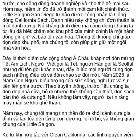
trước, cho cộng đồng doanh nghiệp và cho thế hệ mai sau.
Hôm nay, niềm tin đó đã trở thành một cam kết chính thức.
Little Saigon San Diego tự hào được công nhận là Cộng
đồng California Sạch. Danh hiệu này không chỉ đơn thuần là
một danh xưng. Nó khẳng định điều mà cộng đồng chúng ta
từ lâu đã biết: chăm sóc khu phố của mình chính là một hành
động gìn giữ và bảo tồn văn hóa. Chúng tôi không chỉ giúp
dọn dẹp khu phố, mà chúng tôi còn giúp gìn giữ một ngôi
nhà văn hóa.
Đây là thời điểm các cộng đồng Á Châu khắp nơi đón mừng
Tết Âm Lịch. Người Việt gọi là Tết, người Hàn gọi là Seollal,
nhưng dù tên gọi khác nhau, đây là lúc mọi người cùng dọn
sạch những điều cũ và đón chào sự đổi mới. Năm 2026 là
Năm Con Ngựa, biểu tượng của sức sống, nghị lực và sự
tiến lên phía trước. Theo truyền thống, trước Tết, chúng ta
dọn dẹp nhà cửa, bỏ đi những thứ không cần thiết, dọn sạch
bàn thờ và cửa ngõ. Nếu không làm vậy, người ta tin rằng
may mắn sẽ khó ghé thăm.
Năm nay, chúng tôi mang tinh thần đó ra khỏi cánh cửa gia
đình và lan tỏa đến từng con đường, lối đi bộ, và không gian
chung của Little Saigon.
Kể từ khi hợp tác với Clean California, các tình nguyện viên