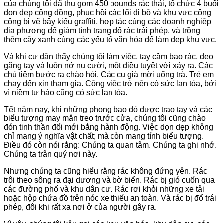
của chúng tôi đã thu gom 450 pounds rác thải, tổ chức 4 buổi
dọn dẹp cộng đồng, phục hồi các lối đi bộ và khu vực công
cộng bị vẽ bậy kiểu graffiti, hợp tác cùng các doanh nghiệp
địa phương để giảm tình trạng đổ rác trái phép, và trồng
thêm cây xanh cùng các yếu tố văn hóa để làm đẹp khu vực.
Và khi cư dân thấy chúng tôi làm việc, tay cầm bao rác, đeo
găng tay và luôn nở nụ cười, một điều tuyệt vời xảy ra. Các
chủ tiệm bước ra chào hỏi. Các cụ già mời uống trà. Trẻ em
chạy đến xin tham gia. Công việc trở nên có sức lan tỏa, bởi
vì niềm tự hào cũng có sức lan tỏa.
Tết năm nay, khi những phong bao đỏ được trao tay và các
biểu tượng may mắn treo trước cửa, chúng tôi cũng chào
đón tinh thần đổi mới bằng hành động. Việc dọn dẹp không
chỉ mang ý nghĩa vật chất; mà còn mang tính biểu tượng.
Điều đó còn nói rằng: Chúng ta quan tâm. Chúng ta ghi nhớ.
Chúng ta trân quý nơi này.
Nhưng chúng ta cũng hiểu rằng rác không đứng yên. Rác
trôi theo sông ra đại dương và bờ biển. Rác bị gió cuốn qua
các đường phố và khu dân cư. Rác rơi khỏi những xe tải
hoặc hộp chứa đồ trên nóc xe thiếu an toàn. Và rác bị đổ trái
phép, đôi khi rất xa nơi ở của người gây ra.