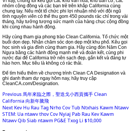
Vì vậy, chúng tôi kêu gọi các khu văn hóa, khu dân cư, các
nhóm cộng đồng và các bạn trẻ trên khắp California cùng
chung tay. Nếu một tổ chức phi lợi nhuận nhỏ với đội ngũ
tình nguyện viên có thể thu gom 450 pounds rác chỉ trong vài
tháng, hãy tưởng tượng sức mạnh của hàng chục cộng đồng
khi cùng nhau hành động.
Hãy cùng tham gia phong trào Clean California. Tổ chức một
buổi dọn dẹp. Nhận chăm sóc dọn dẹp một khu phố. Kêu gọi
học sinh và gia đình cùng tham gia. Hãy cùng đón Năm Con
Ngựa bằng các hành động mạnh mẽ và đoàn kết, cùng phi
nước đại để California trở nên sạch đẹp, gắn kết và đáng tự
hào hơn. Mục tiêu là không có rác thải.
Để tìm hiểu thêm về chương trình Clean CA Designation và
ghi danh tham dự ngay hôm nay, hãy truy cập
CleanCA.com/Designation.
Previous
馬年來臨之際，聖迭戈小西貢攜手 Clean
California 向新年騰飛
Next
Kev Hu Rau Tag Nrho Cov Tub Ntxhais Kawm Ntawv
STEM: Ua ntawv thov Cov Nyiaj Pab Rau Kev Kawm
Ntawv Qib Siab ntawm PG&E Txog Li $10,000