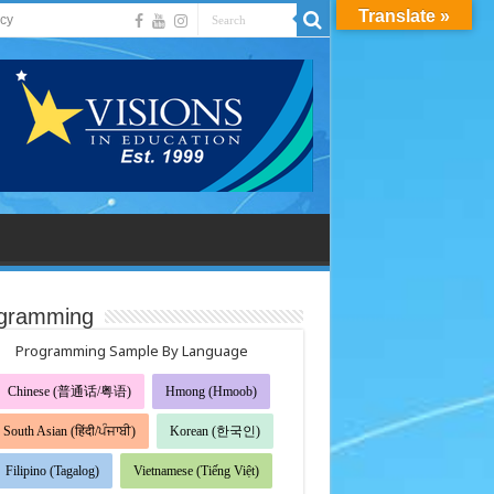
Translate »
acy
gramming
Programming Sample By Language
Chinese (普通话/粤语)
Hmong (Hmoob)
South Asian (हिंदी/ਪੰਜਾਬੀ)
Korean (한국인)
Filipino (Tagalog)
Vietnamese (Tiếng Việt)