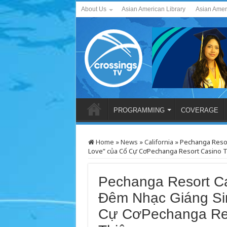
About Us
Asian American Library
Asian Amer
PROGRAMMING
COVERAGE
Home
»
News
»
California
»
Pechanga Resor
Love” của Cổ Cự CơPechanga Resort Casino Tr
Pechanga Resort Ca
Đêm Nhạc Giáng Sin
Cự CơPechanga Reso