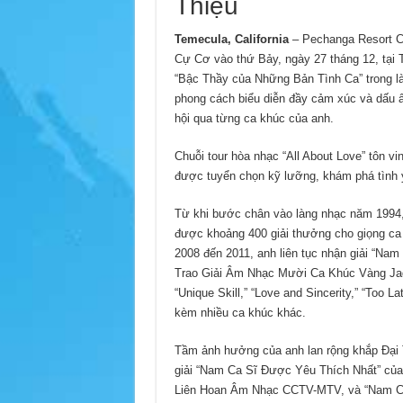
Thiệu
Temecula, California
– Pechanga Resort Ca
Cự Cơ vào thứ Bảy, ngày 27 tháng 12, tạ
“Bậc Thầy của Những Bản Tình Ca” trong 
phong cách biểu diễn đầy cảm xúc và dấu ấ
hội qua từng ca khúc của anh.
Chuỗi tour hòa nhạc “All About Love” tôn 
được tuyển chọn kỹ lưỡng, khám phá tình yêu
Từ khi bước chân vào làng nhạc năm 1994,
được khoảng 400 giải thưởng cho giọng ca
2008 đến 2011, anh liên tục nhận giải “Nam
Trao Giải Âm Nhạc Mười Ca Khúc Vàng Jade
“Unique Skill,” “Love and Sincerity,” “Too La
kèm nhiều ca khúc khác.
Tầm ảnh hưởng của anh lan rộng khắp Đại 
giải “Nam Ca Sĩ Được Yêu Thích Nhất” của
Liên Hoan Âm Nhạc CCTV-MTV, và “Nam Ca