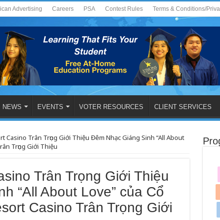
ican Advertising
Careers
PSA
Contest Rules
Terms & Conditions/Priv
NEWS
EVENTS
VOTER RESOURCES
CLIENT SERVICES
t Casino Trân Trọng Giới Thiệu Đêm Nhạc Giáng Sinh “All About
Pro
ân Trọng Giới Thiệu
sino Trân Trọng Giới Thiệu
h “All About Love” của Cổ
rt Casino Trân Trọng Giới