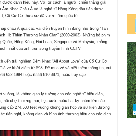
 được danh hiệu này. Với tư cách là người chiến thắng giải
an Âm Nhạc Châu Á và là nghệ sĩ Hồng Kông đầu tiên được
rd, Cổ Cự Cơ thực sự đã vươn tầm quốc tế.
hắp châu Á qua các vai diễn truyền hình đáng nhớ trong “Tân
ch III: Thiên Thượng Nhân Gian” (2000-2003). Những bộ phim
g Quốc, Hồng Kông, Đài Loan, Singapore và Malaysia, khẳng
hích nhất của anh trên sóng truyền hình CCTV.
h đến trải nghiệm Đêm Nhạc “All About Love” của Cổ Cự Cơ
á vé khởi điểm từ $98. Để mua vé và biết thêm thông tin, vui
26) 632-1994 hoặc (888) 810-8871, hoặc truy cập
 vuông, là không gian lý tưởng cho các nghệ sĩ biểu diễn,
ếp, hội chợ thương mại, tiệc cưới hoặc bất kỳ nhóm lớn nào
ung cấp 274,500 feet vuông không gian họp và sự kiện đương
các tiện nghi, không gian và hình ảnh thương hiệu cho các dịch