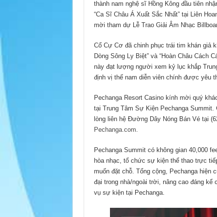
thành nam nghệ sĩ Hồng Kông đầu tiên nhận
“Ca Sĩ Châu Á Xuất Sắc Nhất” tại Liên Ho
mời tham dự Lễ Trao Giải Âm Nhạc Billboa
Cổ Cự Cơ đã chinh phục trái tim khán giả k
Dòng Sông Ly Biệt” và “Hoàn Châu Cách Cá
này đạt lượng người xem kỷ lục khắp Trun
định vị thế nam diễn viên chính được yêu t
Pechanga Resort Casino kính mời quý khác
tại Trung Tâm Sự Kiện Pechanga Summit. Gi
lòng liên hệ Đường Dây Nóng Bán Vé tại (6
Pechanga.com
.
Pechanga Summit có không gian 40,000 feet
hòa nhạc, tổ chức sự kiện thể thao trực ti
muốn đặt chỗ. Tổng cộng, Pechanga hiện c
đại trong nhà/ngoài trời, nâng cao đáng kể 
vụ sự kiện tại Pechanga.