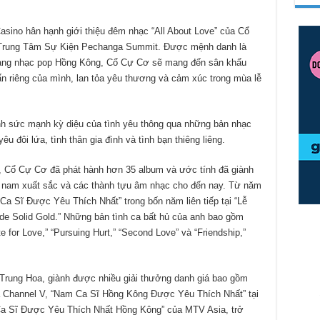
sino hân hạnh giới thiệu đêm nhạc “All About Love” của Cổ
i Trung Tâm Sự Kiện Pechanga Summit. Được mệnh danh là
làng nhạc pop Hồng Kông, Cổ Cự Cơ sẽ mang đến sân khấu
n riêng của mình, lan tỏa yêu thương và cảm xúc trong mùa lễ
vinh sức mạnh kỳ diệu của tình yêu thông qua những bản nhạc
 đôi lứa, tình thân gia đình và tình bạn thiêng liêng.
 Cổ Cự Cơ đã phát hành hơn 35 album và ước tính đã giành
 nam xuất sắc và các thành tựu âm nhạc cho đến nay. Từ năm
 Ca Sĩ Được Yêu Thích Nhất” trong bốn năm liên tiếp tại “Lễ
 Solid Gold.” Những bản tình ca bất hủ của anh bao gồm
te for Love,” “Pursuing Hurt,” “Second Love” và “Friendship,”
Trung Hoa, giành được nhiều giải thưởng danh giá bao gồm
 Channel V, “Nam Ca Sĩ Hồng Kông Được Yêu Thích Nhất” tại
 Sĩ Được Yêu Thích Nhất Hồng Kông” của MTV Asia, trở