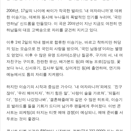
2004년, 17살의 나이에 싸이가 작곡한 발라드 ‘내 여자라니까’로 데뷔
한 이승기는, 데뷔와 동시에 누나들의 폭발적인 인기를 누리며, ‘국민
연하남’ 신드롬을 만들었다. 이 곡은 20여년이 지난 지금도 여전히 연
하남들의 대표 고백송으로 자리를 굳건히 지키고 있다.
이후 1박 2일의 막내 멤버로 합류한 이승기는, 바르고 착하지만 허당
끼 있는 모습으로 전 국민의 사랑을 받으며, ‘국민 남동생’이라는 별명
도 얻었다. 이후 수 많은 유명 드라마(소문난 칠공주, 구가의 서, 내 여
자친구는 구미호, 찬란한 유산, 배가본드 등)와 예능 프로(강심장, 꽃
보다 누나, 신서유기, 집사부 일체, 싱어게인 등)에 출연하며, 연기와
예능에서도 톱의 자리를 지켜왔다.
하지만 이승기의 시작과 중심은 가수다. ‘내 여자라니까’외에도 ‘친구
잖아’, ‘우리 헤어지자’, ‘하기 힘든 말’, ‘사랑이 술을 가르쳐’, ‘되돌리
다’, ‘정신이 나갔었나봐’, ‘결혼해줄래’와 같은 수 많은 히트곡, 이승기
표 발라드를 들을 기회가 드디어 남가주 팬들에게 주어졌다. 이번 콘
서트는 피케팅(피 터지는 티켓 예매 경쟁)이 예상되니, 예매 준비를 서
두르는 것이 좋겠다.