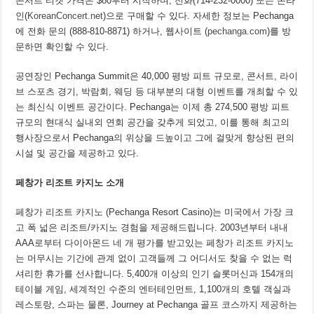
콘서트 티켓 가격은 $80부터 시작하며, 전화(714-232-0000) 또는 온라
인(
KoreanConcert.net
)으로 구매할 수 있다. 자세한 정보는 Pechanga
에 전화 문의 (888-810-8871) 하거나, 웹사이트 (
pechanga.com
)를 방
문하면 확인할 수 있다.
공연장인 Pechanga Summit은 40,000 평방 피트 규모로, 콘서트, 라이
브 스포츠 경기, 박람회, 웨딩 등 대부분의 대형 이벤트를 개최할 수 있
는 최신식 이벤트 공간이다. Pechanga는 이제 총 274,500 평방 피트
규모의 현대식 실내외 연회 공간을 갖추게 되었고, 이를 통해 최고의
행사장으로서 Pechanga의 위상을 드높이고 그에 걸맞게 향상된 편의
시설 및 공간을 제공하고 있다.
페창가 리조트 카지노 소개
페창가 리조트 카지노 (Pechanga Resort Casino)는 미국에서 가장 크
고 폭 넓은 리조트/카지노 경험을 제공해드립니다. 2003년부터 내내
AAA로부터 다이아몬드 네 개 평가를 받고있는 페창가 리조트 카지노
는 머무시는 기간에 관계 없이 고객들께 그 어디서도 찾을 수 없는 럭
셔리한 휴가를 선사합니다. 5,400개 이상의 인기 슬롯머신과 154개의
테이블 게임, 세계적인 수준의 엔터테인먼트, 1,100개의 호텔 객실과
레스토랑, 스파는 물론, Journey at Pechanga 골프 코스까지 제공하는