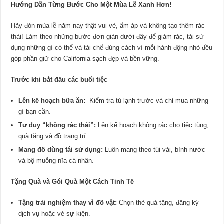
Hướng Dẫn Từng Bước Cho Một Mùa Lễ Xanh Hơn!
Hãy đón mùa lễ năm nay thật vui vẻ, ấm áp và không tạo thêm rác
thải! Làm theo những bước đơn giản dưới đây để giảm rác, tái sử
dụng những gì có thể và tái chế đúng cách vì mỗi hành động nhỏ đều
góp phần giữ cho California sạch đẹp và bền vững.
Trước khi bắt đầu các buổi tiệc
Lên kế hoạch bữa ăn:
Kiểm tra tủ lạnh trước và chỉ mua những
gì bạn cần.
Tư duy “không rác thải”:
Lên kế hoạch không rác cho tiệc tùng,
quà tặng và đồ trang trí.
Mang đồ dùng tái sử dụng:
Luôn mang theo túi vải, bình nước
và bộ muỗng nĩa cá nhân.
Tặng Quà và Gói Quà Một Cách Tinh Tế
Tặng trải nghiệm thay vì đồ vật:
Chọn thẻ quà tặng, đăng ký
dịch vụ hoặc vé sự kiện.