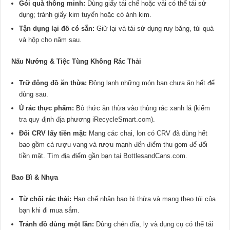
Gói quà thông minh:
Dùng giấy tái chế hoặc vải có thể tái sử
dụng; tránh giấy kim tuyến hoặc có ánh kim.
Tận dụng lại đồ có sẵn:
Giữ lại và tái sử dụng ruy băng, túi quà
và hộp cho năm sau.
Nấu Nướng & Tiệc Tùng Không Rác Thải
Trữ đông đồ ăn thừa:
Đông lạnh những món bạn chưa ăn hết để
dùng sau.
Ủ rác thực phẩm:
Bỏ thức ăn thừa vào thùng rác xanh lá (kiểm
tra quy định địa phương iRecycleSmart.com).
Đổi CRV lấy tiền mặt:
Mang các chai, lon có CRV đã dùng hết
bao gồm cả rượu vang và rượu mạnh đến điểm thu gom để đổi
tiền mặt. Tìm địa điểm gần bạn tại BottlesandCans.com.
Bao Bì & Nhựa
Từ chối rác thải:
Hạn chế nhận bao bì thừa và mang theo túi của
bạn khi đi mua sắm.
Tránh đồ dùng một lần:
Dùng chén dĩa, ly và dụng cụ có thể tái