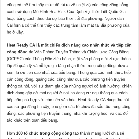
cũng có thể tìm thấy mức độ rủi ro về nhiệt độ của cộng đồng bằng
cách sử dụng Mô Hình HeatRisk Của Dịch Vụ Thời Tiết Quốc Gia
hoặc bằng cách theo dõi dự báo thời tiết địa phương. Người dân
California có thể tìm thấy các trung tâm làm mát tại địa phương của
họ ở đây.
Heat
Ready CA là một chiến dịch nâng cao nhận thức và tiếp cận
cộng đồng
do Văn Phòng Truyền Thông và Chiến lược Cộng Đồng
(OCPSC) của Thống Đốc điều hành, một văn phòng mới được thành
lập để quản lý và nỗ lực gia tăng nhận thức trong cộng đồng, được
xem là ưu tiên cao nhất của tiểu bang. Thông qua các hình thức tiếp
cận cộng đồng, quảng cáo, cũng như qua các phương tiện truyền
thông xã hội, với sự tham gia của những người có ảnh hưởng, chiến
dịch đang gặp gỡ mọi người ở nơi họ đang cư ngụ thông qua cách
tiếp cận phù hợp với các nền văn hóa. Heat Ready CA đang thu hút
các sứ giả đáng tin cậy, bao gồm các tổ chức đa sắc tộc trong cộng
đồng, các phương tiện truyền thông, nhà khí tượng học, và các đối
tác khác trên toàn tiểu bang.
Hơn
100 tổ chức trong cộng đồng
tạo thành mạng lưới chia sẻ