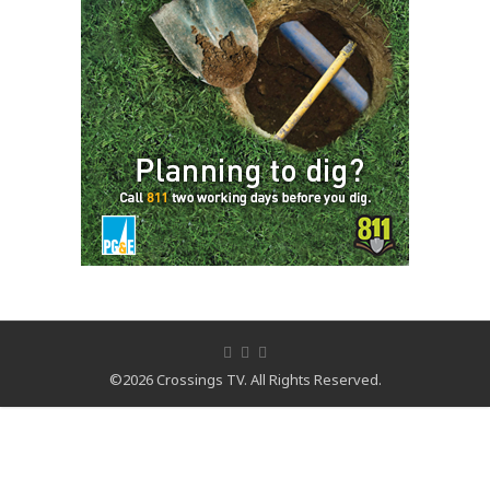
©2026 Crossings TV. All Rights Reserved.