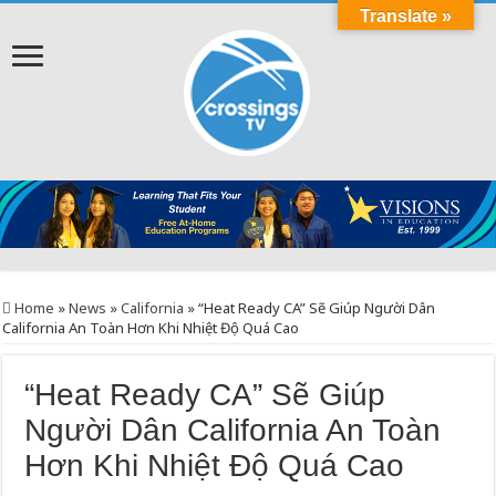
Translate »
Home
»
News
»
California
»
“Heat Ready CA” Sẽ Giúp Người Dân
California An Toàn Hơn Khi Nhiệt Độ Quá Cao
“Heat Ready CA” Sẽ Giúp
Người Dân California An Toàn
Hơn Khi Nhiệt Độ Quá Cao