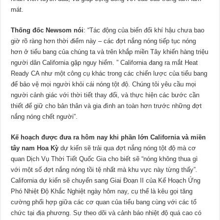
mát.
Thống
đốc Newsom nói
: “Tác động của biến đổi khí hậu chưa bao
giờ rõ ràng hơn thời điểm này – các đợt nắng nóng tiếp tục nóng
hơn ở tiểu bang của chúng ta và trên khắp miền Tây khiến hàng triệu
người dân California gặp nguy hiểm. ” California đang ra mắt Heat
Ready CA như một công cụ khác trong các chiến lược của tiểu bang
để bảo vệ mọi người khỏi cái nóng tột độ. Chúng tôi yêu cầu mọi
người cảnh giác với thời tiết thay đổi, và thực hiện các bước cần
thiết để giữ cho bản thân và gia đình an toàn hơn trước những đợt
nắng nóng chết người”.
Kế hoạch được đưa ra
hôm nay khi phần lớn California và miền
tây nam Hoa Kỳ
dự kiến sẽ trải qua đợt nắng nóng tột độ mà cơ
quan Dịch Vụ Thời Tiết Quốc Gia cho biết sẽ “nóng không thua gì
với một số đợt nắng nóng tồi tệ nhất mà khu vực này từng thấy”.
California dự kiến sẽ chuyển sang Giai Đoạn II của Kế Hoạch Ứng
Phó Nhiệt Độ Khắc Nghiệt ngày hôm nay, cụ thể là kêu gọi tăng
cường phối hợp giữa các cơ quan của tiểu bang cùng với các tổ
chức tại địa phương. Sự theo dõi và cảnh báo nhiệt độ quá cao có