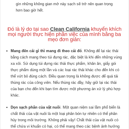
gìn những không gian mở này sạch sẽ trở nên quan trọng
hơn bao giờ hết.
Đó là lý do tại sao
Clean California
khuyến khích
mọi người thực hiện phần việc của mình bằng ba
mẹo đơn giản:
Mang
đến cái gì thì mang đi theo cái đó
. Không để lại rác thải
bằng cách mang theo túi đựng rác, đặc biệt là khi đến những vùng
xa xôi. Sử dụng túi đựng rác thải thực phẩm, khăn ăn, giấy gói
thực phẩm dùng một lần và các loại rác thải khác cho đến khi có
thể vứt bỏ đúng cách. Điều quan trọng là không được để quá tải
thùng rác của công viên. Nếu thùng rác đầy, hãy giữ lại rác thải
của bạn cho đến khi bạn tìm được một phương án xử lý phù hợp
khác.
Dọn sạch phân của vật nuôi
. Một quan niệm sai lầm phổ biến là
chất thải của vật nuôi là một loại phân bón tự nhiên có thể phân
hủy trong môi trường. Không phải vậy! Chất thải của vật nuôi có
thể chứa vi khuẩn có hại, có thể mang theo các bệnh ảnh hưởng