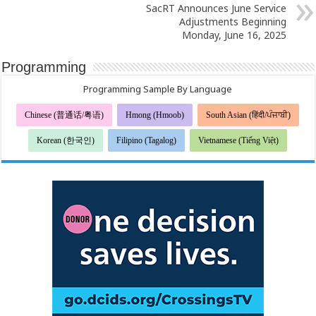
SacRT Announces June Service
Adjustments Beginning
Monday, June 16, 2025
Programming
Programming Sample By Language
Chinese (普通话/粤语)
Hmong (Hmoob)
South Asian (हिंदी/ਪੰਜਾਬੀ)
Korean (한국인)
Filipino (Tagalog)
Vietnamese (Tiếng Việt)