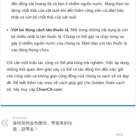
đến động vật hoang dã và làm ô nhiễm nguồn nước. Mang theo túi
đựng chất thải của vật nuôi khi đến thăm công viên và đảm bảo
nhặt và vứt bỏ chất thải của vật nuôi.
Vứt bỏ đúng cách tàn thuốc lá
. Một trong những vật dụng bị vứt
bỏ nhiều nhất là tàn thuốc lá. Chúng có thể gây ra cháy rừng và
gây ô nhiễm nguồn nước của chúng ta. Đảm bảo vứt tàn thuốc lá
vào đúng thùng chứa.
Chỉ cần một mẩu rác cũng có thể phá hỏng trải nghiệm. Việc áp dụng
những thói quen đơn giản này có thể có tác động lớn đến việc giữ
cho công viên và không gian cộng đồng của chúng ta sạch sẽ và đẹp
đẽ. Để biết thêm các mẹo về cách giúp giữ cho Golden State sạch
sẽ, hãy truy cập
CleanCA.com
.
Previous
保持加州金色榮光：帶進來的垃
圾，請帶走！
Next