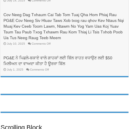
on
July 14, 2025
Comments Off
比
有
較
志
與
成
Cov Neeg Dag Txhaum Cai Tab Tom Tuaj Qha Hom Phiaj Rau
省
為
PG&E Cov Neeg Siv Hluav Taws Xob txog rau qhov Kev Ntaus Nqi
錢：
護
更
士
Muaj Kev Ceeb Toom Lawm, Ntawm No Yog Yam Uas Koj Yuav
換
的
Tsum Tau Paub Txog Txhawm Rau Kom Thiaj Li Tsis Txhob Poob
電
人
價
帶
Ua Tus Neeg Raug Teeb Meem
方
來
on
July 10, 2025
Comments Off
案，
生
Cov
可
命
Neeg
能
線，
Dag
可
Txhaum
並
PG&E ਨੇ ਪਿਛਲੇ-ਬਕਾਏ ਵਾਲੇ ਗਾਹਕਾਂ ਲਈ ਬਿੱਲ ਰਾਹਤ ਵਧਾਉਣ ਲਈ $50
Cai
以
有
Tab
ਮਿਲੀਅਨ ਦਾ ਵਾਅਦਾ ਕੀਤਾ ਹੈ ਊਰਜਾ ਬਿੱਲ
降
助
Tom
低
於
Tuaj
on
July 1, 2025
Comments Off
PG&E
Qha
護
PG&E
Hom
客
ਨੇ
理
Phiaj
ਪਿਛਲੇ-
戶
行
Rau
ਬਕਾਏ
帳
業
PG&E
ਵਾਲੇ
單
Cov
勞
ਗਾਹਕਾਂ
Neeg
費
動
ਲਈ
Siv
用
ਬਿੱਲ
力
Hluav
ਰਾਹਤ
Taws
的
ਵਧਾਉਣ
Xob
多
ਲਈ
txog
元
rau
$50
化
qhov
ਮਿਲੀਅਨ
Kev
發
ਦਾ
Ntaus
ਵਾਅਦਾ
展
Nqi
ਕੀਤਾ
Scrolling Block
Muaj
ਹੈ
Kev