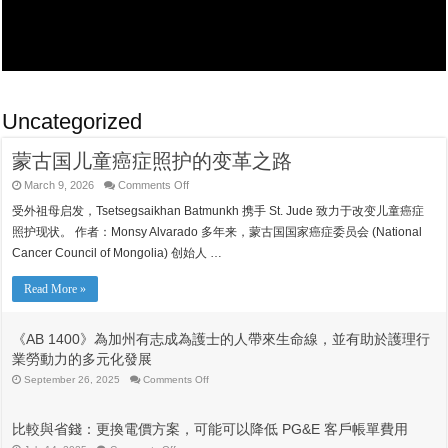
Uncategorized
蒙古国儿童癌症照护的变革之路
on
March 9, 2026
Comments Off
蒙
受外祖母启发，Tsetsegsaikhan Batmunkh 携手 St. Jude 致力于改变儿童癌症
古
国
照护现状。 作者：Monsy Alvarado 多年来，蒙古国国家癌症委员会 (National
儿
Cancer Council of Mongolia) 创始人 …
童
癌
症
Read More »
照
护
的
《AB 1400》為加州有志成為護士的人帶來生命線，並有助於護理行
变
業勞動力的多元化發展
革
之
on
September 26, 2025
Comments Off
《AB
路
1400》
為
比較與省錢：更換電價方案，可能可以降低 PG&E 客戶帳單費用
加
州