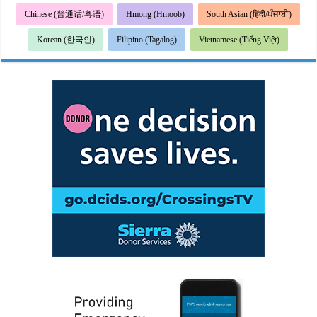
Chinese (普通话/粤语)
Hmong (Hmoob)
South Asian (हिंदी/ਪੰਜਾਬੀ)
Korean (한국인)
Filipino (Tagalog)
Vietnamese (Tiếng Việt)