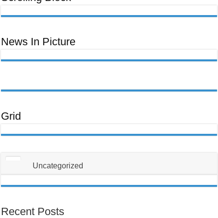
ਊਰਜਾ
Ceeb
ਬਿੱਲ
Toom
Lawm,
Ntawm
No
Yog
Yam
News In Picture
Uas
Koj
Yuav
Tsum
Tau
Paub
Txog
Txhawm
Rau
Kom
Thiaj
Li
Tsis
Txhob
Grid
Poob
Ua
Tus
Neeg
Raug
Teeb
Meem
Uncategorized
Recent Posts