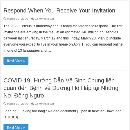
Respond When You Receive Your Invitation
on
March 18, 2020
Comments Off
Respond
When
The 2020 Census is underway and is ready for America to respond. The first
You
Receive
invitations are arriving in the mail at an estimated 140 million households
Your
Invitation
between last Thursday, March 12 and this Friday, March 20. Plan to include
everyone you expect to live in your home on April 1. You can respond online
in one of 13 languages and …
Read More »
COVID-19: Hướng Dẫn Vệ Sinh Chung liên
quan đến Bệnh về Đường Hô Hấp tại Những
Nơi Đông Người
on
March 18, 2020
Comments Off
COVID-
19:
Loading… Taking too long? Reload document | Open in new tab Download
Hướng
Dẫn
[1.18 KB]
Vệ
Sinh
Chung
Read More »
liên