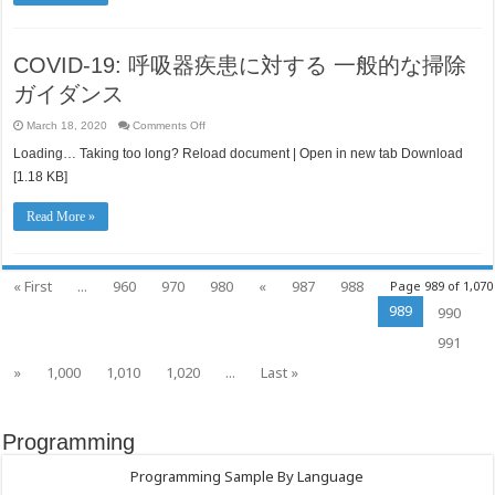
quan
đến
Bệnh
về
Đường
COVID-19: 呼吸器疾患に対する 一般的な掃除
Hô
Hấp
ガイダンス
tại
Những
Nơi
on
March 18, 2020
Comments Off
Đông
COVID-
Người
19:
Loading… Taking too long? Reload document | Open in new tab Download
呼
[1.18 KB]
吸
器
疾
Read More »
患
に
対
す
« First
...
960
970
980
«
987
988
Page 989 of 1,070
る
一
989
990
般
的
991
な
掃
»
1,000
1,010
1,020
...
Last »
除
ガ
イ
ダ
Programming
ン
ス
Programming Sample By Language