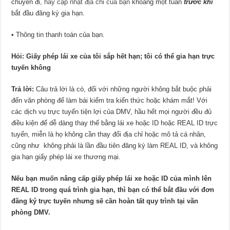
chuyển đi,
hãy cập nhật địa chỉ của bạn
khoảng một tuần
trước khi
bắt đầu đăng ký gia hạn.
• Thông tin thanh toán của bạn.
Hỏi: Giấy phép lái xe của tôi sắp hết hạn; tôi có thể gia hạn trực
tuyến không
Trả lời:
Câu trả lời là có, đối với những người không bắt buộc phải
đến văn phòng để làm bài kiểm tra kiến thức hoặc khám mắt! Với
các dịch vụ trực tuyến tiện lợi của DMV, hầu hết mọi người đều đủ
điều kiện để dễ dàng thay thế bằng lái xe hoặc ID hoặc REAL ID trực
tuyến, miễn là họ không cần thay đổi địa chỉ hoặc mô tả cá nhân,
cũng như không phải là lần đầu tiên đăng ký làm REAL ID, và không
gia hạn giấy phép lái xe thương mại.
Nếu bạn muốn nâng cấp giấy phép lái xe hoặc ID của mình lên
REAL ID trong quá trình gia hạn, thì bạn có thể bắt đầu
với đơn
đăng ký trực tuyến nhưng sẽ cần hoàn tất quy trình tại văn
phòng DMV.