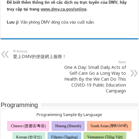
Để biết thêm thông tin về các dịch vụ trực tuyến của DMV, hãy
truy cập tại trang
www.dmv.ca.gov/online
.
Lưu ý:
Văn phòng DMV đóng cửa vào cuối tuần.
Previous
愛上DMV的便捷網上服務！
Next
One A Day: Small Daily Acts of
Self-Care Go a Long Way to
Health By the We Can Do This
COVID-19 Public Education
Campaign
Programming
Programming Sample By Language
Chinese (普通话/粤语)
Hmong (Hmoob)
South Asian (हिंदी/ਪੰਜਾਬੀ)
Korean (한국인)
Filipino (Tagalog)
Vietnamese (Tiếng Việt)