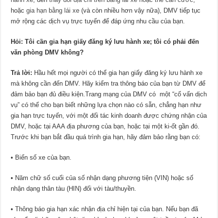
hoặc
gia hạn bằng lái xe
(và còn nhiều hơn vậy nữa), DMV tiếp tục
mở rộng các dịch vụ trực tuyến để đáp ứng nhu cầu của bạn.
Hỏi: Tôi cần gia
hạn giấy
đăng ký
lưu hành
xe; tôi có phải đến
văn phòng DMV không?
Trả lời:
Hầu hết mọi người có thể gia hạn giấy đăng ký lưu hành xe
mà không cần đến DMV. Hãy kiểm tra thông báo của bạn từ DMV để
đảm bảo bạn đủ điều kiện.Trang mạng của DMV có một “cố vấn dịch
vụ” có thể cho bạn biết những lựa chọn nào có sẵn, chẳng hạn như
gia hạn trực tuyến, với một đối tác kinh doanh được chứng nhận của
DMV, hoặc tại AAA địa phương của bạn, hoặc tại một ki-ốt gần đó.
Trước khi bạn bắt đầu quá trình gia hạn, hãy đảm bảo rằng bạn có:
• Biển số xe của bạn.
• Năm chữ số cuối của số nhận dạng phương tiện (VIN) hoặc số
nhận dạng thân tàu (HIN) đối với tàu/thuyền.
• Thông báo gia hạn xác nhận địa chỉ hiện tại của bạn. Nếu bạn đã