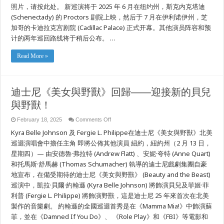
照片，请按此处。 新巡演将于 2025 年 6 月在纽约州，斯克内克塔迪
(Schenectady) 的 Proctors 剧院上映，然后于 7 月在伊利诺伊州，芝
加哥的卡迪拉克宫剧院 (Cadillac Palace) 正式开幕。其他演员阵容和预
计的两年巡回路线将于稍后公布。 …
Read More »
迪士尼《美女與野獸》回歸——迎接新的貝兒
與野獸！
on
February 18, 2025
Comments Off
迪
Kyra Belle Johnson 及 Fergie L. Philippe在迪士尼《美女與野獸》北美
士
尼
巡迴演唱會中擔任主角 即將公佈其他演員 紐約，紐約州（2 月 13 日，
《美
星期四）— 由安德魯·弗拉特 (Andrew Flatt) 、安妮·夸特 (Anne Quart)
女
和托馬斯·舒馬赫 (Thomas Schumacher) 執導的迪士尼戲劇集團自豪
與
野
地宣布，在備受期待的迪士尼《美女與野獸》 (Beauty and the Beast)
獸》
巡演中，凱拉·貝爾·約翰遜 (Kyra Belle Johnson) 將飾演貝兒及菲姬·菲
回
歸
利普 (Fergie L. Philippe) 將飾演野獸，這是迪士尼 25 年來首次在北美
——
製作的音樂劇。 約翰遜的全國巡迴首秀是在《Mamma Mia!》中飾演蘇
迎
接
菲，並在《Damned If You Do》、 《Role Play》和《FBI》等電影和
新