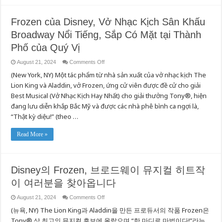
Frozen của Disney, Vở Nhạc Kịch Sân Khấu
Broadway Nổi Tiếng, Sắp Có Mặt tại Thành
Phố của Quý Vị
on
August 21, 2024
Comments Off
Frozen
(New York, NY) Một tác phẩm từ nhà sản xuất của vở nhạc kịch The
của
Disney,
Lion King và Aladdin, vở Frozen, ứng cử viên được đề cử cho giải
Vở
Nhạc
Best Musical (Vở Nhạc Kịch Hay Nhất) cho giải thưởng Tony®, hiện
Kịch
Sân
đang lưu diễn khắp Bắc Mỹ và được các nhà phê bình ca ngợi là,
Khấu
“Thật kỳ diệu!” (theo …
Broadway
Nổi
Tiếng,
Sắp
Read More »
Có
Mặt
tại
Thành
Phố
Disney의 Frozen, 브로드웨이 뮤지컬 히트작
của
Quý
이 여러분을 찾아옵니다
Vị
on
August 21, 2024
Comments Off
Disney
(뉴욕, NY) The Lion King과 Aladdin을 만든 프로듀서의 작품 Frozen은
의
Frozen,
Tony® 상 최고의 뮤지컬 후보에 올랐으며 “한 마디로 마법이다!”라는