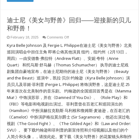
Belle
và
Quái
vật
mới!
迪士尼《美女与野兽》回归——迎接新的贝儿
和野兽！
on
February 18, 2025
Comments Off
迪
Kyra Belle Johnson 及 Fergie L. Philippe在迪士尼《美女与野兽》北美
士
尼
巡回演唱会中担任主角 即将公佈其他演員 纽约，纽约州（2月13日，
《美
周四）—由安德鲁·弗拉特（Andrew Flatt）、安妮·夸特（Anne
女
Quart） 和托马斯·舒马赫（Thomas Schumacher） 执导的迪士尼戏
与
野
剧集团自豪地宣布，在迪士尼期待的迪士尼《美女与野兽》（Beauty
兽》
and the Beast）巡演中，凯拉·贝尔·约翰逊（Kyra Belle Johnson）演
回
归
员贝儿及菲姬·菲利普 (Fergie L. Philippe) 将饰演野兽，这是迪士尼 25
——
年来首次在北美制作的音乐剧。 约翰逊的全国巡回首秀是在《Mamma
迎
接
Mia! 》中饰演苏菲，并在《Damned If You Do》、 《Role Play》和
新
《FBI》等电影和电视剧出演过。 菲利普曾在百老汇和巡回演出的
的
《Hamilton》中扮演赫拉克勒斯·马利根和詹姆斯·麦迪逊，在百老汇的
贝
儿
《Camelot》中扮演萨格拉莫尔爵士 (Sir Sagramore) ，他还出演过电
和
视剧《The Good Fight 》、《The Gilded Age》和《Law and Order:
野
兽！
SVU》。 要下载约翰逊和菲利普的新宣传照和介绍视频以及他们的个
人简介和头像，，请按此处。要下载《美女与野兽》的花絮镜头和制作