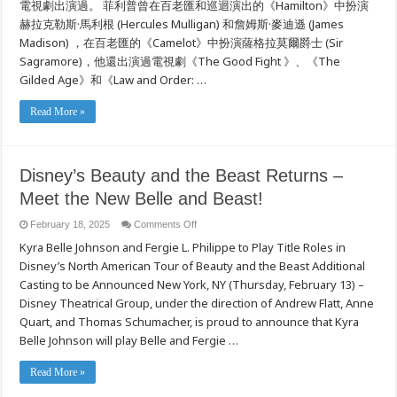
電視劇出演過。 菲利普曾在百老匯和巡迴演出的《Hamilton》中扮演
的
赫拉克勒斯·馬利根 (Hercules Mulligan) 和詹姆斯·麥迪遜 (James
貝
兒
Madison) ，在百老匯的《Camelot》中扮演薩格拉莫爾爵士 (Sir
與
Sagramore)，他還出演過電視劇《The Good Fight 》、《The
野
獸！
Gilded Age》和《Law and Order: …
Read More »
Disney’s Beauty and the Beast Returns –
Meet the New Belle and Beast!
on
February 18, 2025
Comments Off
Disney’s
Kyra Belle Johnson and Fergie L. Philippe to Play Title Roles in
Beauty
and
Disney’s North American Tour of Beauty and the Beast Additional
the
Beast
Casting to be Announced New York, NY (Thursday, February 13) –
Returns
–
Disney Theatrical Group, under the direction of Andrew Flatt, Anne
Meet
Quart, and Thomas Schumacher, is proud to announce that Kyra
the
New
Belle Johnson will play Belle and Fergie …
Belle
and
Beast!
Read More »