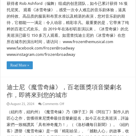
获得者 Rob Ashford（编舞）组成的创意团队，如今已累计获得 16 项
音
乐
托尼奖。 观看《冰雪奇缘》，感受一次令人难忘的音乐剧体验，逼真
剧
的特效、高品质的服装和布景水准以及精湛的表演，您对音乐剧的期
名
作，
待，它都能一一满足：令人动容，精彩非凡。最重要的是，它带来了纯
即
粹的百老汇式欢乐。 自 2019 年在洛杉矶首演以来，《冰雪奇缘》的北
将
美巡演已吸引 150 多万人观看。如需查找迪士尼的《冰雪奇缘》在您
来
到
所在城市的演出时间，请访问： www.frozenthemusical.com
您
www.facebook.com/FrozenBroadway
的
城
www.instagram.com/frozenbroadway
市
Read More »
迪士尼《魔雪奇緣》，百老匯獎項音樂劇名
作，即將來到您的城市
on
August 21, 2024
Comments Off
迪
（紐約市，紐約州）《魔雪奇緣》乃《獅子王》與《阿拉丁》製作人的
士
尼
匠心之作，曾獲得東尼獎®最佳音樂劇提名，如今正在北美巡演，評論
《魔
家們一致稱讚其「具有神奇魔力！」（《洛杉磯每日新聞》）。《紐約
雪
客》讚譽《魔雪奇緣》是一個「精彩紛呈」、「撼動人心」的故事，收
奇
緣》，