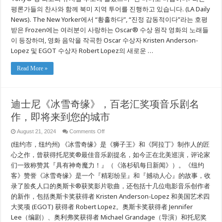
브
평론가들의 찬사와 함께 북미 지역 투어를 진행하고 있습니다. (LA Daily
로
드
News). The New Yorker에서 “황홀하다”, “진정 감동적이다”라는 호평
웨
받은 Frozen에는 여러분이 사랑하는 Oscar® 수상 원작 영화의 노래들
이
뮤
이 등장하며, 영화 음악을 작곡한 Oscar 수상자 Kristen Anderson-
지
Lopez 및 EGOT 수상자 Robert Lopez의 새로운 …
컬
히
트
Read More »
작
이
여
러
迪士尼《冰雪奇缘》，百老汇奖项音乐剧名
분
을
作，即将来到您的城市
찾
아
on
August 21, 2024
Comments Off
옵
迪
니
(纽约市，纽约州) 《冰雪奇缘》是《狮子王》和《阿拉丁》制作人的匠
士
다
尼
心之作，曾获得托尼奖®最佳音乐剧提名，如今正在北美巡演，评论家
《冰
们一致称赞其『具有神奇魔力！』（《洛杉矶每日新闻》）。《纽约
雪
客》赞誉《冰雪奇缘》是一个『精彩纷呈』和『撼动人心』的故事，收
奇
缘》，
录了脍炙人口的奥斯卡®获奖影片歌曲，还包括十几位电影音乐创作者
百
的新作，包括奥斯卡奖获得者 Kristen Anderson-Lopez 和美国艺术四
老
汇
大奖项 (EGOT) 获得者 Robert Lopez。奥斯卡奖获得者 Jennifer
奖
Lee（编剧）、奥利弗奖获得者 Michael Grandage（导演）和托尼奖
项