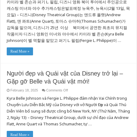
카이라 벨 존슨과 퍼기 L. 필립, 디즈니 영화 북미 투어에서 주인공으로
즈
니
캐스팅 미녀와 야수 추가캐스팅은발표예정 뉴욕주, 뉴욕시(2월 13일, 목
의
요일) – 디즈니(Disney Theatrical Group)는 앤드류 플랫(Andrew
미
Flatt), 앤 콰트(Anne Quart), 토마스 슈마허(Thomas Schumacher)가
녀
와
감독을 맡으며, 디즈니가 25년 이상 북미에서 공연한 최초의 뮤지컬
야
작품이자 디즈니 영화인 미녀와 야수에서 카이라 벨 존슨(Kyra Belle
수
가
Johnson)이 벨 역할을 맡았고 퍼기 L. 필립(Fergie L. Philippe)이 …
돌
아
Read More »
왔
습
니
다.
새
Người đẹp và Quái vật của Disney trở lại –
로
Gặp gỡ Belle và Quái vật mới!
운
벨
과
on
February 18, 2025
Comments Off
Người
야
Kyra Belle Johnson và Fergie L. Philippe đảm nhận Vai Chính trong
đẹp
수
và
를
Chuyến Lưu Diễn Bắc Mỹ của Disney với vở Người Đẹp và Quái Thú
Quái
만
vật
Diễn Viên bổ sung sẽ được công bố New York, NY (Thứ Năm, Tháng
của
나
Disney
2, Ngày 13) – Disney Theatrical Group, dưới sự chỉ đạo của Andrew
보
trở
세
Flatt, Anne Quart và Thomas Schumacher, tự …
lại
요!
–
Gặp
gỡ
Read More »