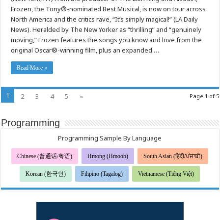
The
Frozen, the Tony®-nominated Best Musical, is now on tour across
Hit
Broadway
North America and the critics rave, “It’s simply magical!” (LA Daily
Musical,
Coming
News). Heralded by The New Yorker as “thrilling” and “genuinely
to
moving,” Frozen features the songs you know and love from the
Your
City
original Oscar®-winning film, plus an expanded …
Read More »
1
2
3
4
5
»
Page 1 of 5
Programming
Programming Sample By Language
Chinese (普通话/粤语)
Hmong (Hmoob)
South Asian (हिंदी/ਪੰਜਾਬੀ)
Korean (한국인)
Filipino (Tagalog)
Vietnamese (Tiếng Việt)