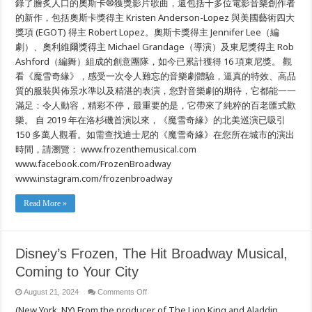
錄了膾炙人口的奧斯卡®獲獎影片歌曲，還包括十多位電影音樂創作者
百
的新作，包括奧斯卡獎得主 Kristen Anderson-Lopez 與美國藝術四大
老
匯
獎項 (EGOT) 得主 Robert Lopez。奧斯卡獎得主 Jennifer Lee（編
獎
劇）、奧利維爾獎得主 Michael Grandage（導演）及東尼獎得主 Rob
項
Ashford（編舞）組成的創意團隊，如今已累計獲得 16 項東尼獎。 觀
音
樂
看《魔雪奇緣》，感受一次令人難忘的音樂劇體驗，逼真的特效、高品
劇
質的服裝與佈景水準以及精湛的表演，您對音樂劇的期待，它都能一一
名
作，
滿足：令人動容，精彩不停，最重要的是，它帶來了純粹的百老匯式歡
即
樂。 自 2019 年在洛杉磯首演以來，《魔雪奇緣》的北美巡演已吸引
將
150 多萬人觀看。如需查找迪士尼的《魔雪奇緣》在您所在城市的演出
來
到
時間，請瀏覽： www.frozenthemusical.com
您
www.facebook.com/FrozenBroadway
的
城
www.instagram.com/frozenbroadway
市
Read More »
Disney’s Frozen, The Hit Broadway Musical,
Coming to Your City
on
August 21, 2024
Comments Off
Disney’s
(New York, NY) From the producer of The Lion King and Aladdin,
Frozen,