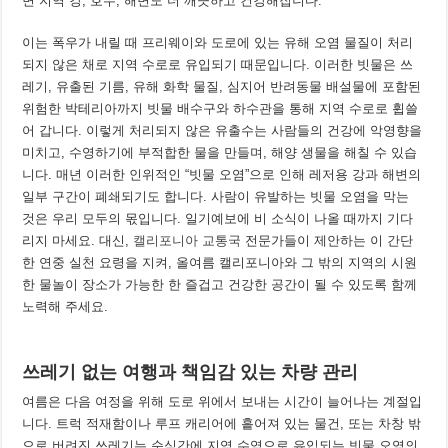
면 지역 강, 호수, 해변도 더 깨끗하고 건강해집니다.
이는 폭우가 내릴 때 프리웨이와 도로에 있는 유해 오염 물질이 처리
되지 않은 채로 지역 수로로 유입되기 때문입니다. 이러한 빗물은 쓰
레기, 유출된 기름, 유해 화학 물질, 심지어 반려동물 배설물에 포함된
위험한 박테리아까지 빗물 배수구와 하수관을 통해 지역 수로로 휩쓸
어 갑니다. 이렇게 처리되지 않은 유출수는 사람들의 건강에 악영향을
미치고, 수영하기에 부적합한 물을 만들며, 해양 생물을 해칠 수 있습
니다. 매년 이러한 인위적인 “빗물 오염”으로 인해 레저용 강과 해변의
일부 구간이 폐쇄되기도 합니다. 사람이 유발하는 빗물 오염을 막는
것은 우리 모두의 몫입니다. 일기예보에 비 소식이 나올 때까지 기다
리지 마세요. 대신,
캘리포니아 교통국
전문가들이 제안하는 이 간단
한 연중 실천 요령을 지켜, 올여름 캘리포니아와 그 밖의 지역의 시원
한 물놀이 장소가 가능한 한 즐겁고 건강한 공간이 될 수 있도록 함께
노력해 주세요.
쓰레기 없는 여행과 책임감 있는 차량 관리
여름은 다음 여정을 위해 도로 위에서 보내는 시간이 늘어나는 계절입
니다. 트럭 적재함이나 루프 캐리어에 흩어져 있는 물건, 또는 차창 밖
으로 버려진 쓰레기는 순식간에 지역 수역으로 유입되는 빗물 오염의