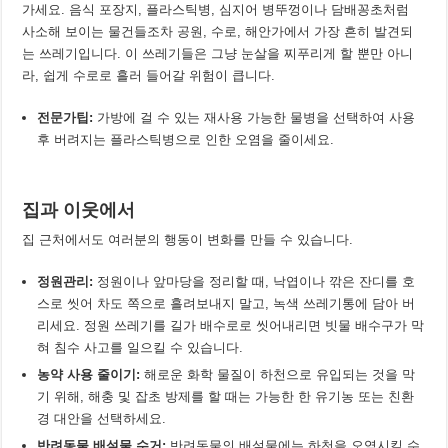
가세요. 음식 포장지, 플라스틱병, 심지어 병뚜껑이나 담배꽁초처럼
사소해 보이는 물건들조차 공원, 수로, 해안가에서 가장 흔히 발견되
는 쓰레기입니다. 이 쓰레기들은 그냥 눈살을 찌푸리게 할 뿐만 아니
라, 쉽게 수로로 흘러 들어갈 위험이 큽니다.
전문가팁:
가방에 걸 수 있는 재사용 가능한 물병을 선택하여 사용
후 버려지는 플라스틱병으로 인한 오염을 줄이세요.
집과 이웃에서
집 근처에서도 여러분의 행동이 변화를 만들 수 있습니다.
정원
관리
:
정원이나 앞마당을 정리할 때, 낙엽이나 깎은 잔디를 호
스로 씻어 차도 쪽으로 흘려보내지 말고, 녹색 쓰레기통에 담아 버
리세요. 정원 쓰레기를 길가 배수로로 씻어내리면 빗물 배수구가 막
혀 침수 사고를 일으킬 수 있습니다.
농약
사용
줄이기
:
해로운 화학 물질이 하천으로 유입되는 것을 막
기 위해, 해충 및 잡초 방제를 할 때는 가능한 한 유기농 또는 친환
경 대안을 선택하세요.
반려동물 배설물 수거:
반려동물의 배설물에는 하천을 오염시킬 수