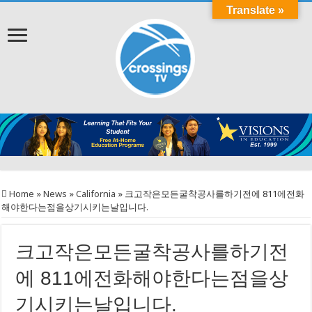
Translate »
Home
»
News
»
California
»
크고작은모든굴착공사를하기전에 811에전화
해야한다는점을상기시키는날입니다.
크고작은모든굴착공사를하기전
에 811에전화해야한다는점을상
기시키는날입니다.