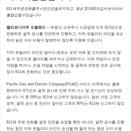
811에무료전화를주시면안전을유지하고, 평균 $3,500의값비싼수리비
를절감할수있습니다.
캘리포니아주
오클랜드
—부동산 소유주나 시공업체 모두 811번으로
전화하면 굴착 공사를 안전하게 진행하고, 지하 유틸리티 라인을 파손
하여 높은 수리 비용이 발생하지 않도록 지원해 드립니다.
지하 유틸리티 라인은 얕아서 때로는 표면 아래 몇 인치밖에 되지 않
을 수 있으므로 울타리를 세우거나 교체하거나, 식재 작업이나 조경
작업을 하거나, 건설 작업을 시작하는 등 굴착과 관련된 모든 공사에
앞서 811에 전화하는 것은 중요합니다.
Pacific Gas and Electric Company(PG&E) 서비스 지역에서는 올해
현재까지 471건의 굴착 공사로 인해 지하 가스 및 전기선이 손상되었
습니다. 이 중 59%는 811에 신고하지 않았습니다. 일반 가정 고객의
경우, 굴착 공사 중 전선이 끊어진 고객의 90%는 811에 신고하지 않았
습니다.
811에 무료 전화를 걸면 안전을 보장할 뿐만 아니라, 굴착 공사를 진행
하는 동안 지하 유틸리티 라인이 손상될 때 들게 되는 평균 수리 비용