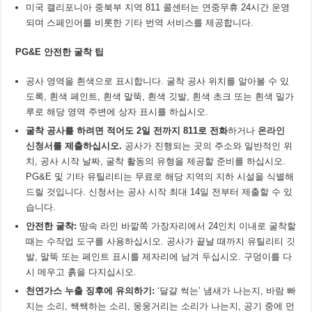
미국 캘리포니아 중북부 지역 811 콜센터는 연중무휴 24시간 운영
되며 스페인어를 비롯한 기타 번역 서비스를 제공합니다.
PG&E
안전한
굴착
팁
공사 영역을 흰색으로 표시합니다. 굴착 공사 위치를 알아볼 수 있
도록, 흰색 페인트, 흰색 말뚝, 흰색 깃발, 흰색 초크 또는 흰색 밀가
루로 해당 영역 주변에 상자 표시를 하십시오.
굴착 공사를 하려면 적어도 2일 전까지 811로 전화
하거나
온라인
신청서
를 제출하십시오.
공사가 진행되는 곳의 주소와 일반적인 위
치, 공사 시작 날짜, 굴착 활동의 유형을 제공할 준비를 하십시오.
PG&E 및 기타 유틸리티는 무료로 해당 지역의 지하 시설을 식별해
드릴 것입니다. 신청서는 공사 시작 최대 14일 전부터 제출할 수 있
습니다.
안전한
굴착
:
땅속 라인 바깥쪽 가장자리에서 24인치 이내로 굴착할
때는 수작업 도구를 사용하십시오. 공사가 끝날 때까지 유틸리티 깃
발, 말뚝 또는 페인트 표시를 제자리에 남겨 두십시오. 구덩이를 다
시 메우고 흙을 다지십시오.
천연가스
누출
징후에
유의하기
:
‘달걀 썩는’ 냄새가 나는지, 바람 빠
지는 소리, 쌕쌕하는 소리, 웅웅거리는 소리가 나는지, 공기 중에 먼