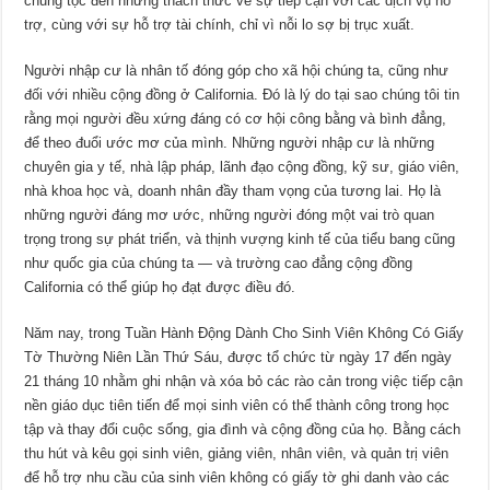
chủng tộc đến những thách thức về sự tiếp cận với các dịch vụ hỗ
trợ, cùng với sự hỗ trợ tài chính, chỉ vì nỗi lo sợ bị trục xuất.
Người nhập cư là nhân tố đóng góp cho xã hội chúng ta, cũng như
đối với nhiều cộng đồng ở California. Đó là lý do tại sao chúng tôi tin
rằng mọi người đều xứng đáng có cơ hội công bằng và bình đẳng,
để theo đuổi ước mơ của mình. Những người nhập cư là những
chuyên gia y tế, nhà lập pháp, lãnh đạo cộng đồng, kỹ sư, giáo viên,
nhà khoa học và, doanh nhân đầy tham vọng của tương lai. Họ là
những người đáng mơ ước, những người đóng một vai trò quan
trọng trong sự phát triển, và thịnh vượng kinh tế của tiểu bang cũng
như quốc gia của chúng ta — và trường cao đẳng cộng đồng
California có thể giúp họ đạt được điều đó.
Năm nay, trong Tuần Hành Động Dành Cho Sinh Viên Không Có Giấy
Tờ Thường Niên Lần Thứ Sáu, được tổ chức từ ngày 17 đến ngày
21 tháng 10 nhằm ghi nhận và xóa bỏ các rào cản trong việc tiếp cận
nền giáo dục tiên tiến để mọi sinh viên có thể thành công trong học
tập và thay đổi cuộc sống, gia đình và cộng đồng của họ. Bằng cách
thu hút và kêu gọi sinh viên, giảng viên, nhân viên, và quản trị viên
để hỗ trợ nhu cầu của sinh viên không có giấy tờ ghi danh vào các