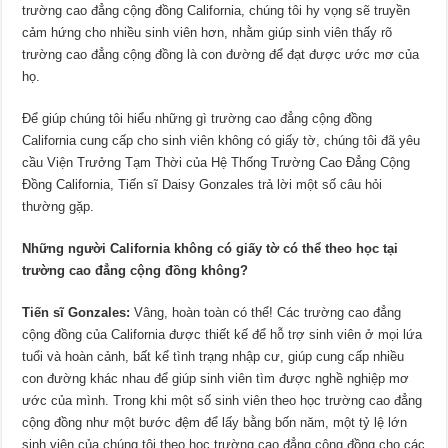
trường cao đẳng cộng đồng California, chúng tôi hy vọng sẽ truyền
cảm hứng cho nhiều sinh viên hơn, nhằm giúp sinh viên thấy rõ
trường cao đẳng cộng đồng là con đường để đạt được ước mơ của
họ.
Để giúp chúng tôi hiểu những gì trường cao đẳng cộng đồng
California cung cấp cho sinh viên không có giấy tờ, chúng tôi đã yêu
cầu Viện Trưởng Tạm Thời của Hệ Thống Trường Cao Đẳng Cộng
Đồng California, Tiến sĩ Daisy Gonzales trả lời một số câu hỏi
thường gặp.
Những người California không có giấy tờ có thể theo học tại
trường cao đẳng cộng đồng không?
Tiến sĩ Gonzales:
Vâng, hoàn toàn có thể! Các trường cao đẳng
cộng đồng của California được thiết kế để hỗ trợ sinh viên ở mọi lứa
tuổi và hoàn cảnh, bất kể tình trạng nhập cư, giúp cung cấp nhiều
con đường khác nhau để giúp sinh viên tìm được nghề nghiệp mơ
ước của mình. Trong khi một số sinh viên theo học trường cao đẳng
cộng đồng như một bước đệm để lấy bằng bốn năm, một tỷ lệ lớn
sinh viên của chúng tôi theo học trường cao đẳng cộng đồng cho các