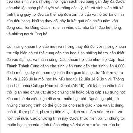
tiêu của sinh viên, nhưng nhờ ngân sách tiểu bang gần đây đã được
các nhà lập pháp phê duyệt và thống đốc ký, tất cả sinh viên bất kể
tình trạng giấy tờ đều có thể nộp đơn xin trợ cấp và hỗ trợ tài chính
của tiểu bang. Những thay đổi này là kết quả của nhiều năm vận
động của Hội Đồng Quản Trị, sinh viên, các nhà lãnh đạo hệ thống,
và những người ủng hộ.
Có những khoản trợ cấp mới và những thay đổi đối với những khoản
trợ cấp hiện có có thể cung cấp cho học sinh những hỗ trợ cần thiết
để vào đại học và thành công. Các khoản trợ cấp như Trợ Cấp Hoàn
Thành Thành Công dành cho sinh viên cung cấp cho sinh viên 4.000
đô la mỗi học kỳ để tham dự toàn thời gian khi học từ 15 đơn vị trở
lên và 1.298 đô la mỗi học kỳ nếu học từ 12 đến 14,9 đơn vị. Thông
qua California College Promise Grant (AB 19), bất kỳ sinh viên toàn
thời gian nào chưa đạt được chứng chỉ hoặc bằng cấp sau trung học
đều có thể đủ điều kiện để được miễn học phí. Ngoài học phí, có
những chương trình có thể giúp trả cho sách giáo khoa và vật dụng,
nhà ở, thực phẩm, phương tiện đi lại, dịch vụ chăm sóc trẻ em, và
hơn thế nữa. Các chương trình này được thực hiện bởi vì chúng tôi
muốn học sinh của mình thành công và đạt được ước mơ của họ.