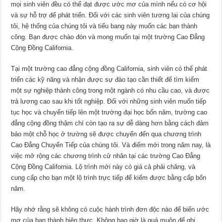
mọi sinh viên đều có thể đạt được ước mơ của mình nếu có cơ hội
và sự hỗ trợ để phát triển. Đối với các sinh viên tương lai của chúng
tôi, hệ thống của chúng tôi và tiểu bang này muốn các bạn thành
công. Bạn được chào đón và mong muốn tại một trường Cao Đẳng
Cộng Đồng California.
Tại một trường cao đẳng cộng đồng California, sinh viên có thể phát
triển các kỹ năng và nhận được sự đào tạo cần thiết để tìm kiếm
một sự nghiệp thành công trong một ngành có nhu cầu cao, và được
trả lương cao sau khi tốt nghiệp. Đối với những sinh viên muốn tiếp
tục học và chuyển tiếp lên một trường đại học bốn năm, trường cao
đẳng cộng đồng thậm chí còn tạo ra sự dễ dàng hơn bằng cách đảm
bảo một chỗ học ở trường sẽ được chuyển đến qua chương trình
Cao Đẳng Chuyển Tiếp của chúng tôi. Và điểm mới trong năm nay, là
việc mở rộng các chương trình cử nhân tại các trường Cao Đẳng
Cộng Đồng California. Lộ trình mới này có giá cả phải chăng, và
cung cấp cho bạn một lộ trình trực tiếp để kiếm được bằng cấp bốn
năm.
Hãy nhớ rằng sẽ không có cuộc hành trình đơn độc nào để biến ước
mơ của bạn thành hiện thực. Không bao giờ là quá muộn để ghi