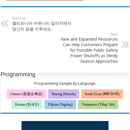
Previous
캘리포니아 커뮤니티 칼리지에서
당신의 꿈을 이루세요.
Next
New and Expanded Resources
Can Help Customers Prepare
for Possible Public Safety
Power Shutoffs as Windy
Season Approaches
Programming
Programming Sample By Language
Chinese (普通话/粤语)
Hmong (Hmoob)
South Asian (हिंदी/ਪੰਜਾਬੀ)
Korean (한국인)
Filipino (Tagalog)
Vietnamese (Tiếng Việt)