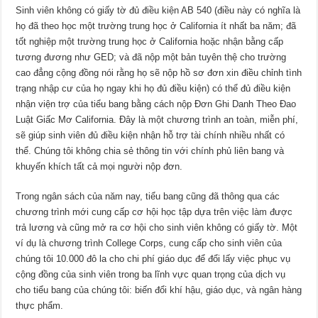
Sinh viên không có giấy tờ đủ điều kiện AB 540 (điều này có nghĩa là
họ đã theo học một trường trung học ở California ít nhất ba năm; đã
tốt nghiệp một trường trung học ở California hoặc nhận bằng cấp
tương đương như GED; và đã nộp một bản tuyên thệ cho trường
cao đẳng cộng đồng nói rằng họ sẽ nộp hồ sơ đơn xin điều chỉnh tình
trạng nhập cư của họ ngay khi họ đủ điều kiện) có thể đủ điều kiện
nhận viện trợ của tiểu bang bằng cách nộp Đơn Ghi Danh Theo Đao
Luật Giấc Mơ California. Đây là một chương trình an toàn, miễn phí,
sẽ giúp sinh viên đủ điều kiện nhận hỗ trợ tài chính nhiều nhất có
thể. Chúng tôi không chia sẻ thông tin với chính phủ liên bang và
khuyến khích tất cả mọi người nộp đơn.
Trong ngân sách của năm nay, tiểu bang cũng đã thông qua các
chương trình mới cung cấp cơ hội học tập dựa trên việc làm được
trả lương và cũng mở ra cơ hội cho sinh viên không có giấy tờ. Một
ví dụ là chương trình College Corps, cung cấp cho sinh viên của
chúng tôi 10.000 đô la cho chi phí giáo dục để đổi lấy việc phục vụ
cộng đồng của sinh viên trong ba lĩnh vực quan trọng của dịch vụ
cho tiểu bang của chúng tôi: biến đổi khí hậu, giáo dục, và ngân hàng
thực phẩm.