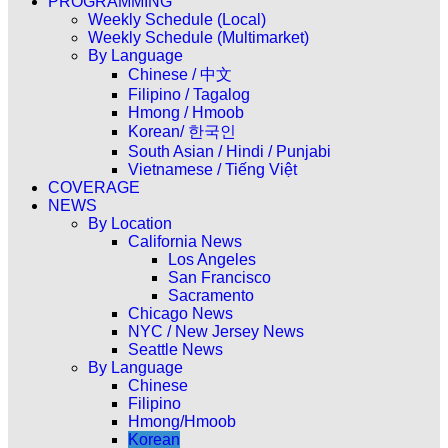
PROGRAMMING
Weekly Schedule (Local)
Weekly Schedule (Multimarket)
By Language
Chinese / 中文
Filipino / Tagalog
Hmong / Hmoob
Korean/ 한국인
South Asian / Hindi / Punjabi
Vietnamese / Tiếng Việt
COVERAGE
NEWS
By Location
California News
Los Angeles
San Francisco
Sacramento
Chicago News
NYC / New Jersey News
Seattle News
By Language
Chinese
Filipino
Hmong/Hmoob
Korean