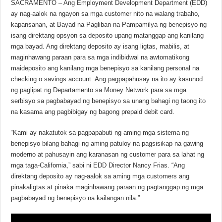
SACRAMENTO – Ang Employment Development Department (EDD)
ay nag-aalok na ngayon sa mga customer nito na walang trabaho,
kapansanan, at Bayad na Pagliban na Pampamilya ng benepisyo ng
isang direktang opsyon sa deposito upang matanggap ang kanilang
mga bayad. Ang direktang deposito ay isang ligtas, mabilis, at
maginhawang paraan para sa mga indibidwal na awtomatikong
maideposito ang kanilang mga benepisyo sa kanilang personal na
checking o savings account. Ang pagpapahusay na ito ay kasunod
ng paglipat ng Departamento sa Money Network para sa mga
serbisyo sa pagbabayad ng benepisyo sa unang bahagi ng taong ito
na kasama ang pagbibigay ng bagong prepaid debit card.
“Kami ay nakatutok sa pagpapabuti ng aming mga sistema ng
benepisyo bilang bahagi ng aming patuloy na pagsisikap na gawing
moderno at pahusayin ang karanasan ng customer para sa lahat ng
mga taga-California,” sabi ni EDD Director Nancy Frias. “Ang
direktang deposito ay nag-aalok sa aming mga customers ang
pinakaligtas at pinaka maginhawang paraan ng pagtanggap ng mga
pagbabayad ng benepisyo na kailangan nila.”