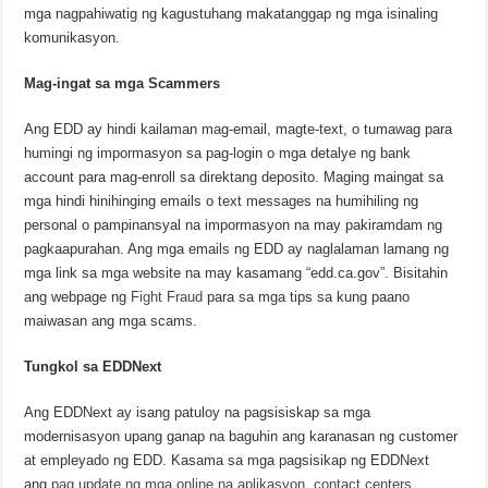
mga nagpahiwatig ng kagustuhang makatanggap ng mga isinaling
komunikasyon.
Mag-ingat sa mga Scammers
Ang EDD ay hindi kailaman mag-email, magte-text, o tumawag para
humingi ng impormasyon sa pag-login o mga detalye ng bank
account para mag-enroll sa direktang deposito. Maging maingat sa
mga hindi hinihinging emails o text messages na humihiling ng
personal o pampinansyal na impormasyon na may pakiramdam ng
pagkaapurahan. Ang mga emails ng EDD ay naglalaman lamang ng
mga link sa mga website na may kasamang “edd.ca.gov”. Bisitahin
ang webpage ng
Fight Fraud
para sa mga tips sa kung paano
maiwasan ang mga scams.
Tungkol sa EDDNext
Ang EDDNext ay isang patuloy na pagsisiskap sa mga
modernisasyon upang ganap na baguhin ang karanasan ng customer
at empleyado ng EDD. Kasama sa mga pagsisikap ng EDDNext
ang
pag update ng mga online na aplikasyon
,
contact centers
,