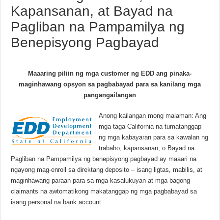
Kapansanan, at Bayad na
Pagliban na Pampamilya ng
Benepisyong Pagbayad
Maaaring piliin ng mga customer ng EDD ang pinaka-
maginhawang opsyon sa pagbabayad para sa kanilang mga
pangangailangan
Anong kailangan mong malaman: Ang
mga taga-California na tumatanggap
ng mga kabayaran para sa kawalan ng
trabaho, kapansanan, o Bayad na
Pagliban na Pampamilya ng benepisyong pagbayad ay maaari na
ngayong mag-enroll sa direktang deposito – isang ligtas, mabilis, at
maginhawang paraan para sa mga kasalukuyan at mga bagong
claimants na awtomatikong makatanggap ng mga pagbabayad sa
isang personal na bank account.