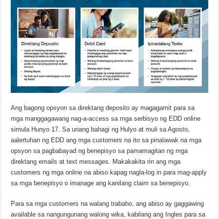
Ang bagong opsyon sa direktang deposito ay magagamit para sa
mga manggagawang nag-a-access sa mga serbisyo ng EDD online
simula Hunyo 17. Sa unang bahagi ng Hulyo at muli sa Agosto,
aalertuhan ng EDD ang mga customers na ito sa pinalawak na mga
opsyon sa pagbabayad ng benepisyo sa pamamagitan ng mga
direktang emails at text messages. Makakakita rin ang mga
customers ng mga online na abiso kapag nagla-log in para mag-apply
sa mga benepisyo o imanage ang kanilang claim sa benepisyo.
Para sa mga customers na walang trabaho, ang abiso ay gaggawing
available sa nangungunang walong wika, kabilang ang Ingles para sa