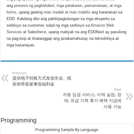
ang
proseso ng paghahabol
,
mga patakaran, pamamaraan, at mga
forms
, upang gawing
mas madali at mas mabilis
ang karanasan sa
EDD. Kabilang dito ang pakikipagtulungan sa mga eksperto sa
serbisyo sa customer, tulad ng mga serbisyo sa
Amazon Web
Services
at Salesforce, upang matiyak na ang EDDNext ay pasulong
na pag-iisip at tinatanggap ang pinakamahusay na teknolohiya at
mga kasanayan.
Previous
提供电子转账方式发放失业、残
疾和带薪家事假福利金
Next
자동 입금 서비스, 이제 실업, 장
애, 유급 가족 휴가 혜택 지급에
사용 가능
Programming
Programming Sample By Language