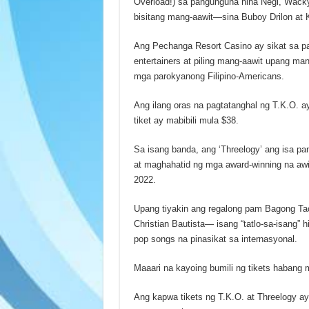
Overload!) sa pangunguna nina Negi, Wacky
bisitang mang-aawit—sina Buboy Drilon at 
Ang Pechanga Resort Casino ay sikat sa pa
entertainers at piling mang-aawit upang man
mga parokyanong Filipino-Americans.
Ang ilang oras na pagtatanghal ng T.K.O. 
tiket ay mabibili mula $38.
Sa isang banda, ang ‘Threelogy’ ang isa p
at maghahatid ng mga award-winning na awit
2022.
Upang tiyakin ang regalong pam Bagong Tao
Christian Bautista— isang “tatlo-sa-isang” 
pop songs na pinasikat sa internasyonal.
Maaari na kayoing bumili ng tikets habang
Ang kapwa tikets ng T.K.O. at Threelogy ay