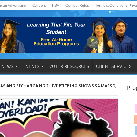
ican Advertising
Careers
PSA
Contest Rules
Terms & Conditions/Priv
NEWS
EVENTS
VOTER RESOURCES
CLIENT SERVICES
S ANG PECHANGA NG 2 LIVE PILIPINO SHOWS SA MARSO,
Pro