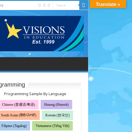
Translate »
acy
gramming
Programming Sample By Language
Chinese (普通话/粤语)
Hmong (Hmoob)
South Asian (हिंदी/ਪੰਜਾਬੀ)
Korean (한국인)
Filipino (Tagalog)
Vietnamese (Tiếng Việt)