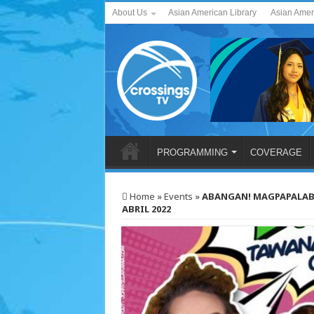
About Us
Asian American Library
Asian Amer
PROGRAMMING
COVERAGE
Home
»
Events
»
ABANGAN! MAGPAPALABA
ABRIL 2022