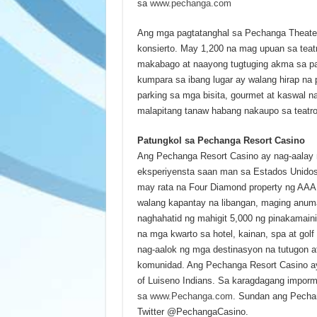
sa
www.pechanga.com
Ang mga pagtatanghal sa Pechanga Theater
konsierto. May 1,200 na mag upuan sa tea
makabago at naayong tugtuging akma sa pan
kumpara sa ibang lugar ay walang hirap na p
parking sa mga bisita, gourmet at kaswal n
malapitang tanaw habang nakaupo sa teatro
Patungkol sa Pechanga Resort Casino
Ang Pechanga Resort Casino ay nag-aalay n
eksperiyensta saan man sa Estados Unidos
may rata na Four Diamond property ng AAA
walang kapantay na libangan, maging anuma
naghahatid ng mahigit 5,000 ng pinakamainit
na mga kwarto sa hotel, kainan, spa at go
nag-aalok ng mga destinasyon na tutugon a
komunidad. Ang Pechanga Resort Casino ay
of Luiseno Indians. Sa karagdagang imporma
sa
www.Pechanga.com
. Sundan ang Pecha
Twitter @PechangaCasino.