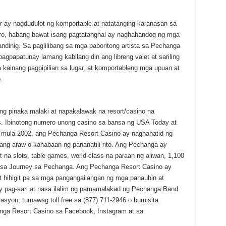
 ay nagdudulot ng komportable at natatanging karanasan sa
tro, habang bawat isang pagtatanghal ay naghahandog ng mga
dinig. Sa paglilibang sa mga paboritong artista sa Pechanga
agpapatunay lamang kabilang din ang libreng valet at sariling
a kainang pagpipilian sa lugar, at komportableng mga upuan at
.
g pinaka malaki at napakalawak na resort/casino na
. Ibinotong numero unong casino sa bansa ng USA Today at
 mula 2002, ang Pechanga Resort Casino ay naghahatid ng
ng araw o kahabaan ng pananatili rito. Ang Pechanga ay
 na slots, table games, world-class na paraan ng aliwan, 1,100
lf sa Journey sa Pechanga. Ang Pechanga Resort Casino ay
t hihigit pa sa mga pangangailangan ng mga panauhin at
 pag-aari at nasa ilalim ng pamamalakad ng Pechanga Band
syon, tumawag toll free sa (877) 711-2946 o bumisita
nga Resort Casino sa Facebook, Instagram at sa