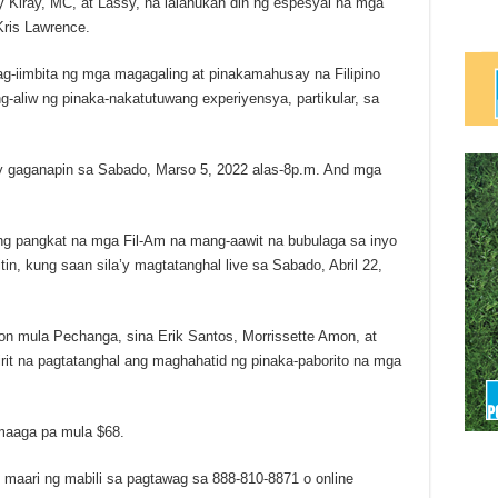
 Kiray, MC, at Lassy, na lalahukan din ng espesyal na mga
Kris Lawrence.
g-iimbita ng mga magagaling at pinakamahusay na Filipino
g-aliw ng pinaka-nakatutuwang experiyensya, partikular, sa
ay gaganapin sa Sabado, Marso 5, 2022 alas-8p.m. And mga
ang pangkat na mga Fil-Am na mang-aawit na bubulaga sa inyo
in, kung saan sila’y magtatanghal live sa Sabado, Abril 22,
n mula Pechanga, sina Erik Santos, Morrissette Amon, at
hirit na pagtatanghal ang maghahatid ng pinaka-paborito na mga
 maaga pa mula $68.
 maari ng mabili sa pagtawag sa 888-810-8871 o online