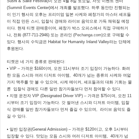
Sushi & Sake Festival)이 오는 4월 8일 토요일, 서밋 이벤트 센터
(Summit Events Center)에서 개최를 발표했다. 하루 동안만 진행되는
이 인기 행사의 오후는 프리미엄 일본 사케와 페창가의 마스터 셰프들
이 직접 만든 스시, 입찰식 경매와 라이브 음악으로 가득 채워질 예정
이다. 현재 티켓 판매중이며, 페창가 박스 오피스에서 직접 구매하거
나, 전화 (877-711-2946) 또는 온라인 (
Pechanga.com
)으로 구매할 수
있다. 행사의 수익금은 Habitat for Humanity Inland Valley라는 단체에
후원된다.
티켓은 네 가지 종류로 판매된다:
• VIP – 가격은 $160이며, 오전 11시부터 조기 입장이 가능하다. 화려
한 모듬 스시와 여러 디저트 아이템, 40개가 넘는 종류의 사케와 여덟
가지 맥주를 맛 볼 수 있으며, 사케 메이커, 셰프들과의 대화 기회는 물
론 입찰식 경매도 다른 일반 참가자들보다 먼저 참여할 수 있다.
• 지명 운전자 VIP (Designated Driver VIP) – 가격은 $75이며, 오전 11
시부터 조기 입장이 가능하다. 갓 썰어낸 스시와 디저트 아이템, 입찰
식 경매를 일반 참가자들보다 먼저 즐길 수 있으며, 라이브 음악도 즐
길 수 있다.
• 일반 입장권(General Admission) – 가격은 $120이고, 오후 1시부터
입장할 수 있다. 맛있는 모듬 스시와 여러 디저트 아이템, 40개가 넘