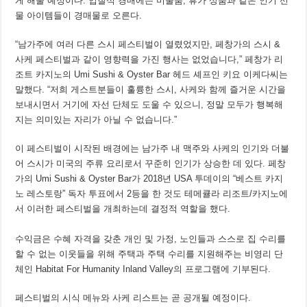
게 해줄 예정이다. 입찰식 경매에는 미술품, 휴가 상품과 같은 인기 선
물 아이템들이 경매물로 오른다.
“남가주에 여러 다른 스시 페스티벌이 열렸었지만, 페창가의 스시 &
사케 페스티벌과 같이 영향력을 가진 행사는 없었습니다,” 페창가 리
조트 카지노의 Umi Sushi & Oyster Bar 헤드 셰프인 키요 이케다씨는
말했다. “저희 게스트분들이 훌륭한 스시, 사케와 함께 즐거운 시간을
보내시면서 거기에 자선 단체도 도울 수 있으니, 정말 모두가 행복해
지는 의미있는 자리가 아닐 수 없습니다.”
이 페스티벌이 시작된 배경에는 남가주 내 맥주와 사케의 인기와 더불
어 스시가 미국의 주류 요리로서 꾸준히 인기가 상승한 데 있다. 페창
가의 Umi Sushi & Oyster Bar가 2018년 USA 투데이의 “베스트 카지
노 레스토랑” 독자 투표에서 2등을 한 것도 테메큘라 리조트/카지노에
서 이러한 페스티벌을 개최하는데 결정적 역할을 했다.
수익금은 수혜 자격을 갖춘 개인 및 가정, 노인들과 스스로 집 수리를
할 수 없는 이웃들을 위해 주택과 주택 수리를 지원해주는 비영리 단
체인 Habitat For Humanity Inland Valley의 프로그램에 기부된다.
페스티벌의 시식 메뉴와 사케 리스트는 곧 공개될 예정이다.