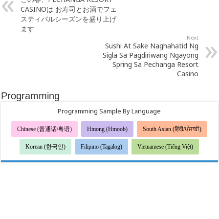
CASINOは お寿司とお酒でフェ
スティバルシーズンを盛り上げ
ます
Next
Sushi At Sake Naghahatid Ng
Sigla Sa Pagdiriwang Ngayong
Spring Sa Pechanga Resort
Casino
Programming
Programming Sample By Language
Chinese (普通话/粤语)
Hmong (Hmoob)
South Asian (हिंदी/ਪੰਜਾਬੀ)
Korean (한국인)
Filipino (Tagalog)
Vietnamese (Tiếng Việt)