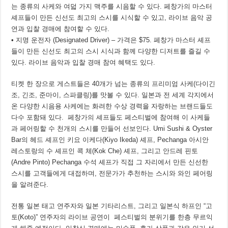
는 종류의 사케와 여덟 가지 맥주를 시음할 수 있다. 페창가의 마스터
셰프들이 만든 신선도 최고의 스시를 시식할 수 있고, 라이브 음악 공
연과 입찰 경매에 참여할 수 있다.
• 지명 운전자 (Designated Driver) – 가격은 $75. 페창가 마스터 셰프
들이 만든 신선도 최고의 스시 시식과 함께 다양한 디저트를 즐길 수
있다. 라이브 음악과 입찰 경매 참여 혜택도 있다.
티켓 한 장으로 게스트들은 40개가 넘는 종류의 프리미엄 사케(다이긴
조, 긴조, 준마이, 스파클링)를 맛볼 수 있다. 일본과 전 세계 각지에서
온 다양한 시음용 사케에는 화려한 수상 경력을 자랑하는 브랜드들도
다수 포함돼 있다. 페창가의 셰프들도 페스티벌에 참여해 이 사케들
과 페어링할 수 천개의 스시를 만들어 선보인다. Umi Sushi & Oyster
Bar의 헤드 셰프인 키요 이케다(Kiyo Ikeda) 셰프, Pechanga 아시안
레스토랑의 수 셰프인 콕 체(Kok Che) 셰프, 그리고 안드레 핀토
(Andre Pinto) Pechanga 수석 셰프가 직접 그 자리에서 만든 신선한
스시를 고객들에게 대접하며, 전문가가 추천하는 스시와 와인 페어링
을 알려준다.
전통 일본 태고 연주자와 일본 기타리스트, 그리고 일본식 하프인 “고
토(Koto)” 연주자의 라이브 공연이 페스티벌의 분위기를 한층 무르익