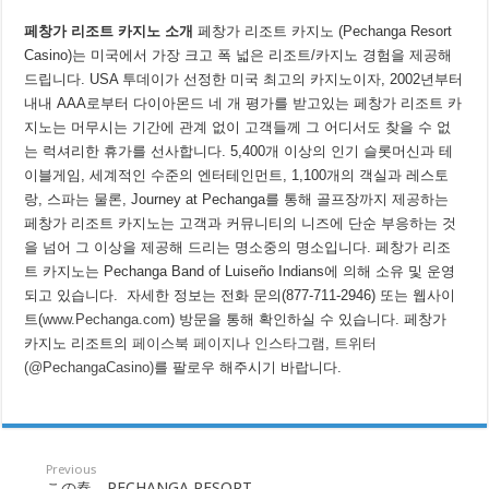
페창가 리조트 카지노 소개
페창가 리조트 카지노 (Pechanga Resort
Casino)는 미국에서 가장 크고 폭 넓은 리조트/카지노 경험을 제공해
드립니다. USA 투데이가 선정한 미국 최고의 카지노이자, 2002년부터
내내 AAA로부터 다이아몬드 네 개 평가를 받고있는 페창가 리조트 카
지노는 머무시는 기간에 관계 없이 고객들께 그 어디서도 찾을 수 없
는 럭셔리한 휴가를 선사합니다. 5,400개 이상의 인기 슬롯머신과 테
이블게임, 세계적인 수준의 엔터테인먼트, 1,100개의 객실과 레스토
랑, 스파는 물론, Journey at Pechanga를 통해 골프장까지 제공하는
페창가 리조트 카지노는 고객과 커뮤니티의 니즈에 단순 부응하는 것
을 넘어 그 이상을 제공해 드리는 명소중의 명소입니다. 페창가 리조
트 카지노는 Pechanga Band of Luiseño Indians에 의해 소유 및 운영
되고 있습니다. 자세한 정보는 전화 문의(877-711-2946) 또는 웹사이
트(
www.Pechanga.com
) 방문을 통해 확인하실 수 있습니다. 페창가
카지노 리조트의
페이스북 페이지
나
인스타그램
,
트위터
(@PechangaCasino)
를 팔로우 해주시기 바랍니다.
Previous
この春、PECHANGA RESORT